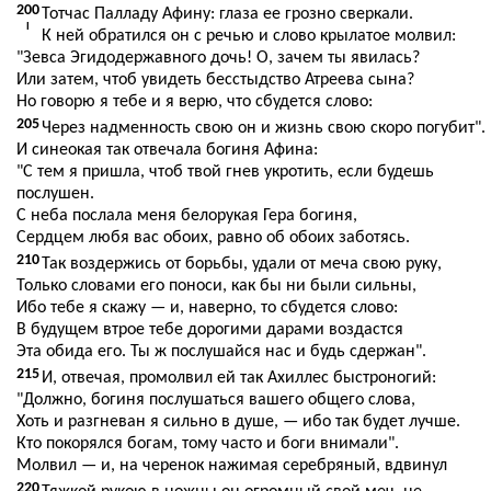
200
Тотчас Палладу Афину: глаза ее грозно сверкали.
I
К ней обратился он с речью и слово крылатое молвил:
"Зевса Эгидодержавного дочь! О, зачем ты явилась?
Или затем, чтоб увидеть бесстыдство Атреева сына?
Но говорю я тебе и я верю, что сбудется слово:
205
Через надменность свою он и жизнь свою скоро погубит".
И синеокая так отвечала богиня Афина:
"С тем я пришла, чтоб твой гнев укротить, если будешь
послушен.
С неба послала меня белорукая Гера богиня,
Сердцем любя вас обоих, равно об обоих заботясь.
210
Так воздержись от борьбы, удали от меча свою руку,
Только словами его поноси, как бы ни были сильны,
Ибо тебе я скажу — и, наверно, то сбудется слово:
В будущем втрое тебе дорогими дарами воздастся
Эта обида его. Ты ж послушайся нас и будь сдержан".
215
И, отвечая, промолвил ей так Ахиллес быстроногий:
"Должно, богиня послушаться вашего общего слова,
Хоть и разгневан я сильно в душе, — ибо так будет лучше.
Кто покорялся богам, тому часто и боги внимали".
Молвил — и, на черенок нажимая серебряный, вдвинул
220