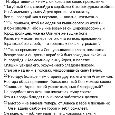
И, обратившись к нему, он крылатое слово промолвил:
"Пагубный Сон, снизойди к кораблям быстроходным ахейцев
И к Агамемнону сыну Атрея проникши в палатку,
Все ты поведай как я поручаю, — вполне неизменно.
10
Ты прикажи, чтоб немедля он пышноволосых ахейян
В бой ополчил, ибо нынче возьмет он широкодорожный
Город троянцев: уже на Олимпе живущие боги
Разно не мыслят теперь, оттого что их всех преклонила
Гера мольбою своей, — и троянцам печаль угрожает".
15
Так он промолвил и Сон, услышавши слово, помчался.
Вскоре затем он достиг кораблей быстроходных ахейских
И, подойдя к Агамемнону, сыну Атрея, в палатке
Спящим увидел его, окруженного сладким покоем.
Стал он над ним в головах, уподобившись сыну Нелея,
20
Нестору: больше, чем старцев других, его чтил Агамемнон.
Нестора образ принявши, божественный Сон молвил слово:
"Спишь ли, Атрея, коней укротителя, сын благородный?
Не подобает всю ночь так покоиться мужу совета,
Кто и народы блюдет и о многом заботиться должен.
25
Быстро мне внемли теперь: от Зевеса к тебе я посланник.
II
Он и вдали озабочен тобой и тебя сожалеет.
Он повелел, чтоб немедля ты пышноволосых ахеян