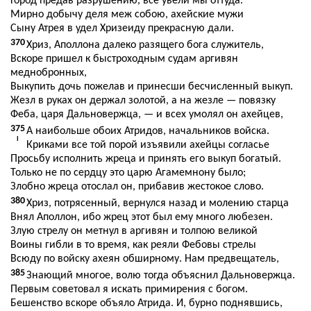
Город предав разрушению, все увели мы оттуда.
Мирно добычу деля меж собою, ахейские мужи
Сыну Атрея в удел Хризеиду прекрасную дали.
370
Хриз, Аполлона далеко разящего бога служитель,
Вскоре пришел к быстроходным судам аргивян
меднобронных,
Выкупить дочь пожелав и принесши бесчисленный выкуп.
Жезл в руках он держал золотой, а на жезле — повязку
Феба, царя Дальновержца, — и всех умолял он ахейцев,
375
А наибольше обоих Атридов, начальников войска.
I
Криками все той порой изъявили ахейцы согласье
Просьбу исполнить жреца и принять его выкуп богатый.
Только не по сердцу это царю Агамемнону было;
Злобно жреца отослал он, прибавив жестокое слово.
380
Хриз, потрясенный, вернулся назад и молению старца
Внял Аполлон, ибо жрец этот был ему много любезен.
Злую стрелу он метнул в аргивян и толпою великой
Воины гибли в то время, как реяли Фебовы стрелы
Всюду по войску ахеян обширному. Нам предвещатель,
385
Знающий многое, волю тогда объяснил Дальновержца.
Первым советовал я искать примирения с богом.
Бешенство вскоре объяло Атрида. И, бурно поднявшись,