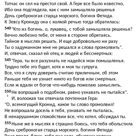
Тотчас он сел на престол свой. А Гере все было известно,
Ибо она подглядела, как с ним замышляла решенья
Дочь среброногая старца морского, богиня Фетида.
К Зевсу Крониду она с колкой речью тогда обратилась:
540
"Кто из богинь, о, лукавец, с тобой замышляла решенья?
Вечно любезно тебе, от меня в стороне обретаясь,
Тайное в мыслях решать. И еще добровольно ни разу
Ты о задуманном мне не решался и слова промолвить".
И, отвечая, сказал ей отец и людей и бессмертных:
545
"Гера, ты все разузнать не надейся мои помышленья.
Трудно тебе это будет, хотя и моя ты супруга.
Все, что я слуху доверить считаю приличным, об этом
Раньше тебя не узнает никто из богов или смертных.
Если ж вдали от богов что-нибудь пожелаю замыслить,
550
Не вопрошай о подобном, равно узнавать не пытайся".
I
И, волоокая так отвечала почтенная Гера:
"О, всемогущий Кронид, какое ты слово промолвил!
Не вопрошала досель я тебя, узнавать не пыталась,
В ненарушимом спокойствии все, что хотел, обсуждал ты.
555
Ныне же в мыслях я страшно боюсь, что тебя обольстила
Дочь среброногая старца морского, богиня Фетида: