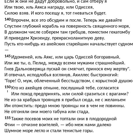
Если ж они не дадут добровольно, и сам отберу я
Или твою, иль Аякса награду, или Одиссея,
Силою взяв. И кого посещу я, тот гневаться будет.
140
Впрочем, все это обсудим и после. Теперь же давайте
Спустим глубокий корабль на поверхность священного моря,
В должном числе соберем там гребцов, поместим гекатомбу
И приведем Хризеиду, прекрасноланитную деву.
Пусть кто-нибудь из ахейских старейшин начальствует судном
—
145
Идоменей, иль Аякс, или царь Одиссей богоравный,
Или же ты, о, Пелид, между всеми мужами страшнейший.
Гнев Дальновержца пускай он смягчит, принося ему жертву".
И отвечал, исподлобья взглянув, Ахиллес быстроногий:
"Горе! О, муж, облеченный бесстыдством, с корыстной душою
150
Кто из ахейцев отныне, послушный тебе, согласится
I
Или поход предпринять, или силой сразиться с врагами?
Не из-за храбрых троянцев я прибыл сюда, не с желаньем
Им отомстить: предо мною троянцы ни в чем не повинны.
Не отгоняли они моего табуна или стада,
155
Также посевов моих не топтали они в плодородной
Фтии — отчизне воителей, — ибо меж нами далеко
Шумное море легло и стали тенистые горы.