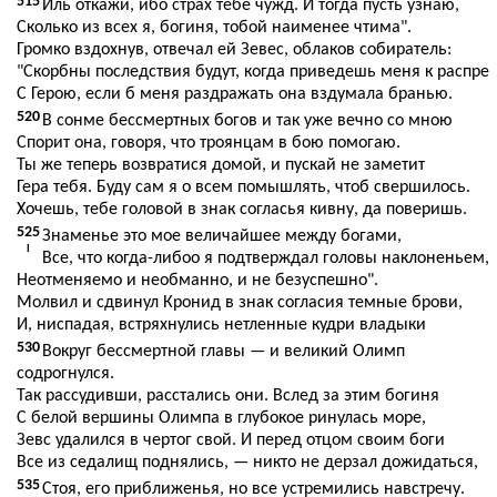
515
Иль откажи, ибо страх тебе чужд. И тогда пусть узнаю,
Сколько из всех я, богиня, тобой наименее чтима".
Громко вздохнув, отвечал ей Зевес, облаков собиратель:
"Скорбны последствия будут, когда приведешь меня к распре
С Герою, если б меня раздражать она вздумала бранью.
520
В сонме бессмертных богов и так уже вечно со мною
Спорит она, говоря, что троянцам в бою помогаю.
Ты же теперь возвратися домой, и пускай не заметит
Гера тебя. Буду сам я о всем помышлять, чтоб свершилось.
Хочешь, тебе головой в знак согласья кивну, да поверишь.
525
Знаменье это мое величайшее между богами,
I
Все, что когда-либоо я подтверждал головы наклоненьем,
Неотменяемо и необманно, и не безуспешно".
Молвил и сдвинул Кронид в знак согласия темные брови,
И, ниспадая, встряхнулись нетленные кудри владыки
530
Вокруг бессмертной главы — и великий Олимп
содрогнулся.
Так рассудивши, расстались они. Вслед за этим богиня
С белой вершины Олимпа в глубокое ринулась море,
Зевс удалился в чертог свой. И перед отцом своим боги
Все из седалищ поднялись, — никто не дерзал дожидаться,
535
Стоя, его приближенья, но все устремились навстречу.