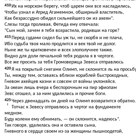
410
Их на морском берегу, чтоб царем они все насладились,
Чтобы узнал и Атрид Агамемнон, обширный властитель,
Как безрассудно обидел сильнейшего он из ахеян".
Слезы тогда проливая, Фетида ему отвечала:
"Сын мой, зачем я тебя возрастила, родивши на горе?
415
Перед судами сидел бы уж ты, не скорбя и не плача,
Ибо судьба твоя мало продлится и век твой не долог.
Ныне же ты кратковечен и всех злополучнее также.
Видно для доли печальной тебя родила я в чертоге.
Все же просить за тебя Громовержца Зевеса отправлюсь
420
Я на покрытый снегами Олимп, не склонится ль на просьбу
Ты, между тем, оставаясь вблизи кораблей быстроходных,
Гневом ахейцев казни и совсем от войны уклоняйся.
За океан лишь вчера к беспорочным на пир эфиопам
Зевс отошел, а за ним удалились и прочие боги.
425
Через двенадцать он дней на Олимп возвратится обратно.
I
Тотчас к Зевесу отправлюсь в чертог на фундаменте
медном.
Буду колени ему обнимать, — он склонится, надеюсь".
Так говоря, удалилась она и оставила сына,
Гневного в сердце своем из-за женщины пышноодетой,