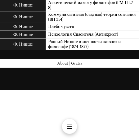
Аскетический идеал у философов (ГМ III.7-
Ф. Ницше
8)
Коммуникативная (стадная) теория сознания
Ф. Ницше
(ВН 354)
Плебс чувств
Ф. Ницше
Психология Спасителя (Антихрист)
Ф. Ницше
Ранний Ницше о «ценности жизни» и
Ф. Ницше
философе (1874-1877)
About
|
Gratia