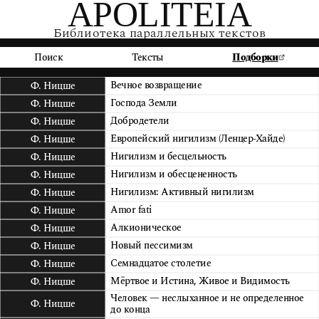
APOLITEIA
Библиотека параллельных текстов
Поиск
Тексты
Подборки
Вечное возвращение
Ф. Ницше
Господа Земли
Ф. Ницше
Добродетели
Ф. Ницше
Европейский нигилизм (Ленцер-Хайде)
Ф. Ницше
Нигилизм и бесцельность
Ф. Ницше
Нигилизм и обесцененность
Ф. Ницше
Нигилизм: Активный нигилизм
Ф. Ницше
Amor fati
Ф. Ницше
Алкионическое
Ф. Ницше
Новый пессимизм
Ф. Ницше
Семнадцатое столетие
Ф. Ницше
Мёртвое и Истина, Живое и Видимость
Ф. Ницше
Человек — неслыханное и не определенное
Ф. Ницше
до конца