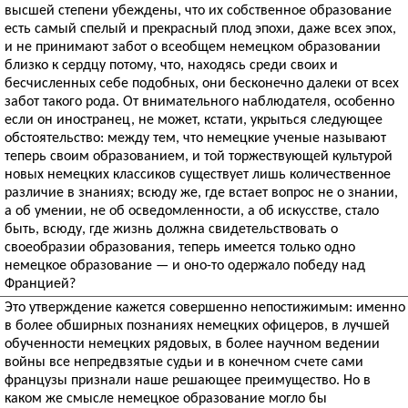
высшей степени убеждены, что их собственное образование
есть самый спелый и прекрасный плод эпохи, даже всех эпох,
и не принимают забот о всеобщем немецком образовании
близко к сердцу потому, что, находясь среди своих и
бесчисленных себе подобных, они бесконечно далеки от всех
забот такого рода. От внимательного наблюдателя, особенно
если он иностранец, не может, кстати, укрыться следующее
обстоятельство: между тем, что немецкие ученые называют
теперь своим образованием, и той торжествующей культурой
новых немецких классиков существует лишь количественное
различие в знаниях; всюду же, где встает вопрос не о знании,
а об умении, не об осведомленности, а об искусстве, стало
быть, всюду, где жизнь должна свидетельствовать о
своеобразии образования, теперь имеется только одно
немецкое образование — и оно-то одержало победу над
Францией?
Это утверждение кажется совершенно непостижимым: именно
в более обширных познаниях немецких офицеров, в лучшей
обученности немецких рядовых, в более научном ведении
войны все непредвзятые судьи и в конечном счете сами
французы признали наше решающее преимущество. Но в
каком же смысле немецкое образование могло бы