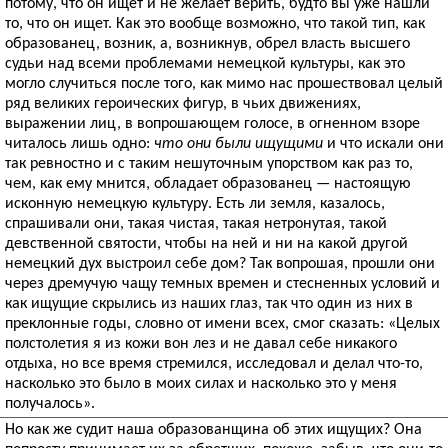
потому, что он ищет и не желает верить, будто вы уже нашли
то, что он ищет. Как это вообще возможно, что такой тип, как
образованец, возник, а, возникнув, обрел власть высшего
судьи над всеми проблемами немецкой культуры, как это
могло случиться после того, как мимо нас прошествовал целый
ряд великих героических фигур, в чьих движениях,
выражении лиц, в вопрошающем голосе, в огненном взоре
читалось лишь одно:
что они были ищущими
и что искали они
так ревностно и с таким нешуточным упорством как раз то,
чем, как ему мнится, обладает образованец — настоящую
исконную немецкую культуру. Есть ли земля, казалось,
спрашивали они, такая чистая, такая нетронутая, такой
девственной святости, чтобы на ней и ни на какой другой
немецкий дух выстроил себе дом? Так вопрошая, прошли они
через дремучую чащу темных времен и стесненных условий и
как ищущие скрылись из наших глаз, так что один из них в
преклонные годы, словно от имени всех, смог сказать: «Целых
полстолетия я из кожи вон лез и не давал себе никакого
отдыха, но все время стремился, исследовал и делал что-то,
насколько это было в моих силах и насколько это у меня
получалось».
Но как же судит наша образованщина об этих ищущих? Она