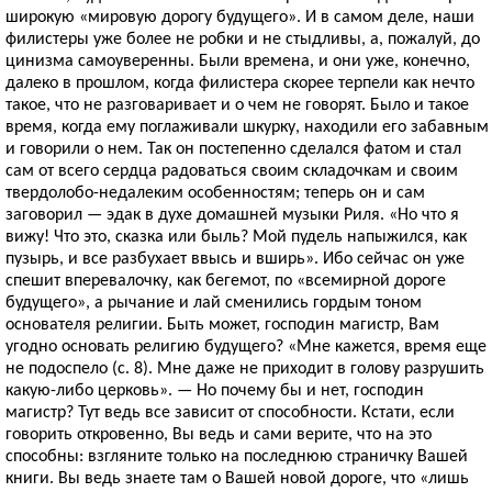
широкую «мировую дорогу будущего». И в самом деле, наши
филистеры уже более не робки и не стыдливы, а, пожалуй, до
цинизма самоуверенны. Были времена, и они уже, конечно,
далеко в прошлом, когда филистера скорее терпели как нечто
такое, что не разговаривает и о чем не говорят. Было и такое
время, когда ему поглаживали шкурку, находили его забавным
и говорили о нем. Так он постепенно сделался фатом и стал
сам от всего сердца радоваться своим складочкам и своим
твердолобо-недалеким особенностям; теперь он и сам
заговорил — эдак в духе домашней музыки Риля. «Но что я
вижу! Что это, сказка или быль? Мой пудель напыжился, как
пузырь, и все разбухает ввысь и вширь». Ибо сейчас он уже
спешит вперевалочку, как бегемот, по «всемирной дороге
будущего», а рычание и лай сменились гордым тоном
основателя религии. Быть может, господин магистр, Вам
угодно основать религию будущего? «Мне кажется, время еще
не подоспело (с. 8). Мне даже не приходит в голову разрушить
какую-либо церковь». — Но почему бы и нет, господин
магистр? Тут ведь все зависит от способности. Кстати, если
говорить откровенно, Вы ведь и сами верите, что на это
способны: взгляните только на последнюю страничку Вашей
книги. Вы ведь знаете там о Вашей новой дороге, что «лишь