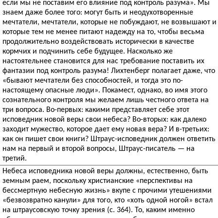
если мы не поставим его влияние под контроль разума». Мы
знаем даже более того: могут быть и неодухотворенные
мечтатели, мечтатели, которые не побуждают, не возвышают и
которые тем не менее питают надежду на то, чтобы весьма
продолжительно воздействовать исторически в качестве
кормчих и подчинить себе будущее. Насколько же
настоятельнее становится для нас требование поставить их
фантазии под контроль разума! Лихтенберг полагает даже, что
«бывают мечтатели без способностей, и тогда это по-
настоящему опасные люди». Покамест, однако, во имя этого
сознательного контроля мы желаем лишь честного ответа на
три вопроса. Во-первых: какими представляет себе этот
исповедник новой веры свои небеса? Во-вторых: как далеко
заходит мужество, которое дает ему новая вера? И в-третьих:
как он пишет свои книги? Штраус-исповедник должен ответить
нам на первый и второй вопросы, Штраус-писатель — на
третий.
Небеса исповедника новой веры должны, естественно, быть
земным раем, поскольку христианские «перспективы на
бессмертную небесную жизнь» вкупе с прочими утешениями
«безвозвратно канули» для того, кто «хоть одной ногой» встал
на штраусовскую точку зрения (с. 364). То, каким именно