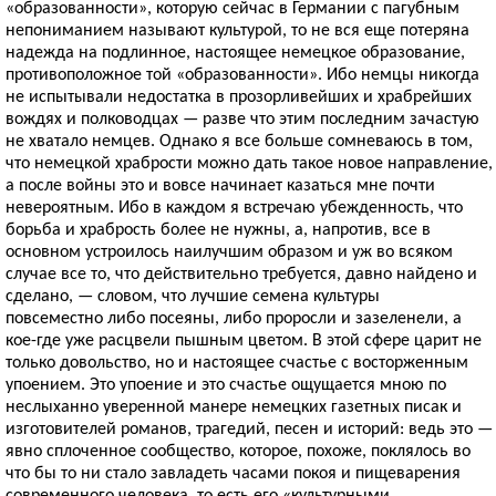
«образованности», которую сейчас в Германии с пагубным
непониманием называют культурой, то не вся еще потеряна
надежда на подлинное, настоящее немецкое образование,
противоположное той «образованности». Ибо немцы никогда
не испытывали недостатка в прозорливейших и храбрейших
вождях и полководцах — разве что этим последним зачастую
не хватало немцев. Однако я все больше сомневаюсь в том,
что немецкой храбрости можно дать такое новое направление,
а после войны это и вовсе начинает казаться мне почти
невероятным. Ибо в каждом я встречаю убежденность, что
борьба и храбрость более не нужны, а, напротив, все в
основном устроилось наилучшим образом и уж во всяком
случае все то, что действительно требуется, давно найдено и
сделано, — словом, что лучшие семена культуры
повсеместно либо посеяны, либо проросли и зазеленели, а
кое-где уже расцвели пышным цветом. В этой сфере царит не
только довольство, но и настоящее счастье с восторженным
упоением. Это упоение и это счастье ощущается мною по
неслыханно уверенной манере немецких газетных писак и
изготовителей романов, трагедий, песен и историй: ведь это —
явно сплоченное сообщество, которое, похоже, поклялось во
что бы то ни стало завладеть часами покоя и пищеварения