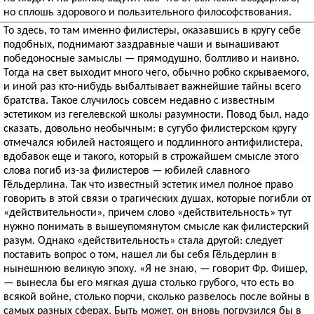
но сплошь здорового и пользительного философствования.
То здесь, то там именно филистеры, оказавшись в кругу себе
подобных, поднимают заздравные чаши и вынашивают
победоносные замыслы — прямодушно, болтливо и наивно.
Тогда на свет выходит много чего, обычно робко скрываемого,
и иной раз кто-нибудь выбалтывает важнейшие тайны всего
братства. Такое случилось совсем недавно с известным
эстетиком из гегелевской школы разумности. Повод был, надо
сказать, довольно необычным: в сугубо филистерском кругу
отмечался юбилей настоящего и подлинного антифилистера,
вдобавок еще и такого, который в строжайшем смысле этого
слова погиб из-за филистеров — юбилей славного
Гёльдерлина. Так что известный эстетик имел полное право
говорить в этой связи о трагических душах, которые погибли от
«действительности», причем слово «действительность» тут
нужно понимать в вышеупомянутом смысле как филистерский
разум. Однако «действительность» стала другой: следует
поставить вопрос о том, нашел ли бы себя Гёльдерлин в
нынешнюю великую эпоху. «Я не знаю, — говорит Фр. Фишер,
— вынесла бы его мягкая душа столько грубого, что есть во
всякой войне, столько порчи, сколько развелось после войны в
самых разных сферах. Быть может, он вновь погрузился бы в