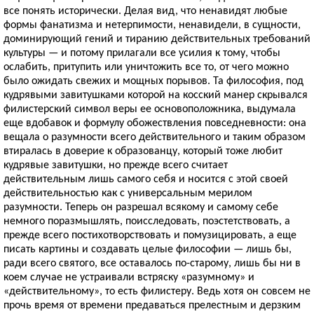
все понять исторически. Делая вид, что ненавидят любые
формы фанатизма и нетерпимости, ненавидели, в сущности,
доминирующий гений и тиранию действительных требований
культуры — и потому прилагали все усилия к тому, чтобы
ослабить, притупить или уничтожить все то, от чего можно
было ожидать свежих и мощных порывов. Та философия, под
кудрявыми завитушками которой на косский манер скрывался
филистерский символ веры ее основоположника, выдумала
еще вдобавок и формулу обожествления повседневности: она
вещала о разумности всего действительного и таким образом
втиралась в доверие к образованцу, который тоже любит
кудрявые завитушки, но прежде всего считает
действительным лишь самого себя и носится с этой своей
действительностью как с универсальным мерилом
разумности. Теперь он разрешал всякому и самому себе
немного поразмышлять, поисследовать, поэстетствовать, а
прежде всего постихотворствовать и помузицировать, а еще
писать картины и создавать целые философии — лишь бы,
ради всего святого, все оставалось по-старому, лишь бы ни в
коем случае не устраивали встряску «разумному» и
«действительному», то есть филистеру. Ведь хотя он совсем не
прочь время от времени предаваться прелестным и дерзким