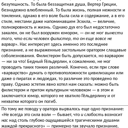
безутешность. То была беззащитная душа, Вертер Греции,
безнадежно влюбленный. То была жизнь, полная нежности и
томления, однако в его воле была сила и содержание, а в его
стиле, местами даже напоминавшем Эсхила, — величие,
полнокровность и жизнь. Однако дух его был недостаточно
закален, он не был вооружен юмором, —
он не мог вынести
того, что если человек филистер, то он еще вовсе не
варвар
». Нас интересует здесь именно это последнее
признание, а не выраженные застольным оратором слащавые
соболезнования. Филистером быть допускается, но варваром
— ни за что! Бедный Гёльдерлин, к сожалению, не мог
проводить таких тонких различий. Конечно, если при слове
«варварство» думать о противоположности цивилизации или
даже о пиратах и людоедах, то различие это проведено по
праву. Однако эстетик явно хотел нам сказать: можно быть
филистером и притом культурным человеком — в этом и
заключается юмор, которого не хватило Гёльдерлину и от
нехватки которого он погиб.
По тому же поводу у оратора вырвалось еще одно признание:
«Не всегда это сила воли — бывает, что
и слабость
возносит
нас
над столь глубоко ощущавшейся трагическими душами
жаждой прекрасного» — примерно так звучало признание,