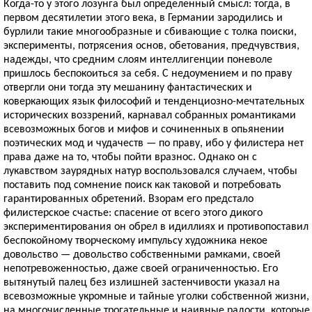
Когда-то у этого лозунга был определенный смысл: тогда, в
первом десятилетии этого века, в Германии зародились и
бурлили такие многообразные и сбивающие с толка поиски,
эксперименты, потрясения основ, обетования, предчувствия,
надежды, что средним слоям интеллигенции поневоле
пришлось беспокоиться за себя. С недоумением и по праву
отвергли они тогда эту мешанину фантастических и
коверкающих язык философий и тенденциозно-мечтательных
исторических воззрений, карнавал собранных романтиками
всевозможных богов и мифов и сочиненных в опьянении
поэтических мод и чудачеств — по праву, ибо у филистера нет
права даже на то, чтобы пойти вразнос. Однако он с
лукавством заурядных натур воспользовался случаем, чтобы
поставить под сомнение поиск как таковой и потребовать
гарантированных обретений. Взорам его предстало
филистерское счастье: спасение от всего этого дикого
экспериментирования он обрел в идиллиях и противопоставил
беспокойному творческому импульсу художника некое
довольство — довольство собственными рамками, своей
непотревоженностью, даже своей ограниченностью. Его
вытянутый палец без излишней застенчивости указал на
всевозможные укромные и тайные уголки собственной жизни,
на многочисленные трогательные и наивные радости, которые