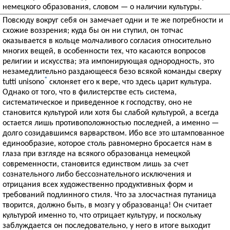
немецкого образования, словом — о наличии культуры.
Повсюду вокруг себя он замечает одни и те же потребности и
схожие воззрения; куда бы он ни ступил, он тотчас
оказывается в кольце молчаливого согласия относительно
многих вещей, в особенности тех, что касаются вопросов
религии и искусства; эта импонирующая однородность, это
незамедлительно раздающееся безо всякой команды сверху
*
tutti unisono
склоняет его к вере, что здесь царит культура.
Однако от того, что в филистерстве есть система,
систематическое и приведенное к господству, оно не
становится культурой или хотя бы слабой культурой, а всегда
остается лишь противоположностью последней, а именно —
долго созидавшимся варварством. Ибо все это штампованное
единообразие, которое столь равномерно бросается нам в
глаза при взгляде на всякого образованца немецкой
современности, становится единством лишь за счет
сознательного либо бессознательного исключения и
отрицания всех художественно продуктивных форм и
требований подлинного стиля. Что за злосчастная путаница
творится, должно быть, в мозгу у образованца! Он считает
культурой именно то, что отрицает культуру, и поскольку
заблуждается он последовательно, у него в итоге выходит