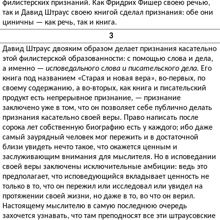
филистерских признаний. Как Фридрих Фишер своею речью,
так и Давид Штраус своею книгой сделал признания: обе они
циничны — как речь, так и книга.
3
Давид Штраус двояким образом делает признания касательно
этой филистерской образованности: с помощью слова и дела,
а именно —
исповедального слова и писательского дела.
Его
книга под названием «Старая и новая вера», во-первых, по
своему содержанию, а во-вторых, как книга и писательский
продукт есть непрерывное признание, — признание
заключено уже в том, что он позволяет себе публично делать
признания касательно своей веры. Право написать после
сорока лет собственную биографию есть у каждого; ибо даже
самый заурядный человек мог пережить и в достаточной
близи увидеть нечто такое, что окажется ценным и
заслуживающим внимания для мыслителя. Но в исповедании
своей веры заключены исключительные амбиции: ведь это
предполагает, что исповедующийся вкладывает ценность не
только в то, что он пережил или исследовал или увидел на
протяжении своей жизни, но даже в то, во что он верил.
Настоящему мыслителю в самую последнюю очередь
захочется узнавать, что там преподносят все эти штраусовские