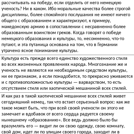
рассчитывать на победу, если отделить от него немецкую
ученость? Ни в каком. Ибо моральные качества более строгой
дисциплины, более спокойного послушания не имеют ничего
общего с образованием и характеризуют, к примеру,
македонскую армию в сопоставлении с несравненно более
образованным воинством греков. Когда говорят о победе
немецкого образования и культуры, то, несомненно, что-то
путают, и эта путаница основана на том, что в Германии
утрачено ясное понимание культуры.
Культура есть прежде всего единство художественного стиля
во всех жизненных проявлениях народа. Многознание же и
ученость не являются ни необходимым средством культуры,
ни ее признаком, а если понадобится, то прекрасно уживаются
и с противоположностью культуры — варварством, то есть
отсутствием стиля или хаотической мешаниной всех стилей.
И как раз в такой хаотической мешанине всех стилей живет
сегодняшний немец, так что встает серьезный вопрос: как же
такое может быть, что при всей своей учености он этого не
замечает и вдобавок от всего сердца радуется своему
нынешнему «образованию». Все ведь должно было бы
вразумлять его — видит ли он свою одежду, свою комнату,
свой дом, идет ли по улицам своего города, заходит ли в