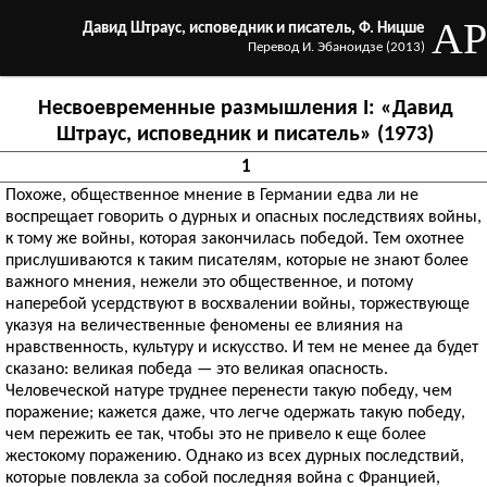
AP
Давид Штраус, исповедник и писатель, Ф. Ницше
Перевод И. Эбаноидзе (2013)
Несвоевременные размышления I: «Давид
Штраус, исповедник и писатель» (1973)
1
Похоже, общественное мнение в Германии едва ли не
воспрещает говорить о дурных и опасных последствиях войны,
к тому же войны, которая закончилась победой. Тем охотнее
прислушиваются к таким писателям, которые не знают более
важного мнения, нежели это общественное, и потому
наперебой усердствуют в восхвалении войны, торжествующе
указуя на величественные феномены ее влияния на
нравственность, культуру и искусство. И тем не менее да будет
сказано: великая победа — это великая опасность.
Человеческой натуре труднее перенести такую победу, чем
поражение; кажется даже, что легче одержать такую победу,
чем пережить ее так, чтобы это не привело к еще более
жестокому поражению. Однако из всех дурных последствий,
которые повлекла за собой последняя война с Францией,