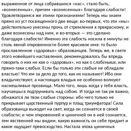
выраженное от лица собравшихся «нас», стало быть,
«вознесенных», причем «вознесенных» благодаря слабости!
Удовлетворимся же этими признаниями! Теперь мы знаем
прямо из уст посвященного две вещи: во-первых, что эти «мы»
действительно унесены прочь от стремления к прекрасному, и
даже вознесены над ним, и во-вторых — это сделано
благодаря слабости! Именно эта слабость носила в минуты не
столь явной откровенности более красивое имя: то было
прославленное «здоровье» образованцев. Теперь же, в свете
этого новейшего наставления, рекомендовалось бы впредь
говорить о них не как о «здоровых», но как о
слабеньких
, или
прямо-таки
слабых
. Если бы только эти слабые не обладали
властью! Что им за дело до того, как их называют! Ибо они
владычествуют, а настоящих владык не особенно волнуют
насмешливые прозвища. Мало того, лишь когда у тебя власть,
научаешься подтрунивать над собою. И тогда не так уж важно,
обнажатся ли твои слабые стороны: ибо чего только не
прикрывает царственный пурпур и плащ триумфатора! Сила
образованца выходит на свет, когда он сознается в своей
слабости; и чем откровенней и циничней он в ней сознается,
тем явственней мы видим, какую важность он себе придает и
какое ощущает превосходство. Настала эпоха циничных