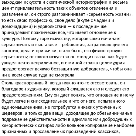
выходкам искусств и скептической историографии и весьма
ценит привлекательность таких объектов отвлечения и
развлечения, он строго разграничивает «серьезность жизни»,
то есть свою профессию, свое дело (вкупе с чадами и
домочадцами) и удовольствия — к последним же
принадлежит практически все, что имеет отношение к
культуре. Поэтому горе искусству, которое само начинает
серьезничать и выставляет требования, затрагивающие его
занятия, дела и привычки, стало быть, его филистерскую
серьезность; от такого искусства он отводит глаза, как будто
увидел нечто неприличное, и с миной стража целомудрия
предостерегает всякую беззащитную добродетель, чтобы она
ни в коем случае туда не смотрела.
Столь красноречивый, когда нужно что-то отсоветовать, он
благодарен художнику, который слушается его и следует его
предостережениям. Ему он дает понять, что отношение к нему
будет легче и снисходительнее и что от него, испытанного
единомышленника, не потребуется никаких утонченных
шедевров, а только две вещи: доходящее до обезьянничанья
подражание действительности в идиллиях или добродушных
юмористических сатирах либо вольное копирование наиболее
признанных и прославленных произведений классиков,