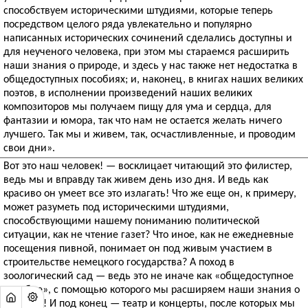
способствуем историческими штудиями, которые теперь
посредством целого ряда увлекательно и популярно
написанных исторических сочинений сделались доступны и
для неученого человека, при этом мы стараемся расширить
наши знания о природе, и здесь у нас также нет недостатка в
общедоступных пособиях; и, наконец, в книгах наших великих
поэтов, в исполнении произведений наших великих
композиторов мы получаем пищу для ума и сердца, для
фантазии и юмора, так что нам не остается желать ничего
лучшего. Так мы и живем, так, осчастливленные, и проводим
свои дни».
Вот это наш человек! — восклицает читающий это филистер,
ведь мы и вправду так живем день изо дня. И ведь как
красиво он умеет все это излагать! Что же еще он, к примеру,
может разуметь под историческими штудиями,
способствующими нашему пониманию политической
ситуации, как не чтение газет? Что иное, как не ежедневные
посещения пивной, понимает он под живым участием в
строительстве немецкого государства? А поход в
зоологический сад — ведь это не иначе как «общедоступное
пособие», с помощью которого мы расширяем наши знания о
природе! И под конец — театр и концерты, после которых мы