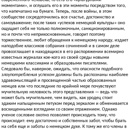
современного человека, то есть его «культурными
моментами», и оглушать его в эти моменты посредством того,
что напечатано на бумаге. Теперь, после войны, в этом
сообществе сосредоточились все счастье, достоинство и
самоуважение; после таких «успехов немецкой культуры» оно
ощущает себя не только полномочным, санкционированным,
но и почти что неприкосновенным, говорит поэтому
торжественнее, любит обращения к немецкому народу, издает
наподобие классиков собрания сочинений и в самом деле
провозглашает в находящихся в его распоряжении всемирно
известных журналах кое-кого из своей среды новыми
немецкими классиками и образцовыми писателями.
Следовало бы, наверное, ожидать, что опасности подобного
злоупотребления успехом
должны быть распознаны наиболее
здравомыслящей и просвещенной частью образованных
немцев или что последние по крайней мере почувствуют
мучительную неловкость этого представления — ведь что
может быть мучительнее, чем видеть, как уродец стоит
эдаким напыщенным петухом перед зеркалом и обменивается
восхищенными взглядами со своим отражением. Однако
ученое сословие охотно позволяет происходить тому, что
происходит: ему достаточно и собственных забот, чтобы брать
на себя еще и заботы о немецком духе. К тому же его члены в