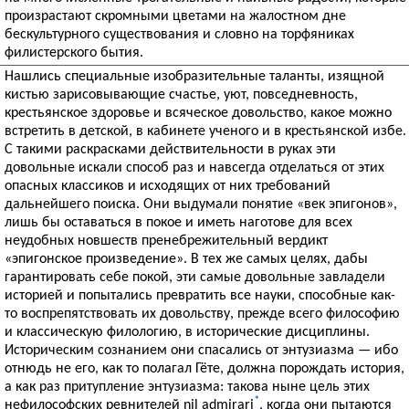
произрастают скромными цветами на жалостном дне
бескультурного существования и словно на торфяниках
филистерского бытия.
Нашлись специальные изобразительные таланты, изящной
кистью зарисовывающие счастье, уют, повседневность,
крестьянское здоровье и всяческое довольство, какое можно
встретить в детской, в кабинете ученого и в крестьянской избе.
С такими раскрасками действительности в руках эти
довольные искали способ раз и навсегда отделаться от этих
опасных классиков и исходящих от них требований
дальнейшего поиска. Они выдумали понятие «век эпигонов»,
лишь бы оставаться в покое и иметь наготове для всех
неудобных новшеств пренебрежительный вердикт
«эпигонское произведение». В тех же самых целях, дабы
гарантировать себе покой, эти самые довольные завладели
историей и попытались превратить все науки, способные как-
то воспрепятствовать их довольству, прежде всего философию
и классическую филологию, в исторические дисциплины.
Историческим сознанием они спасались от энтузиазма — ибо
отнюдь не его, как то полагал Гёте, должна порождать история,
а как раз притупление энтузиазма: такова ныне цель этих
*
нефилософских ревнителей nil admirari
, когда они пытаются