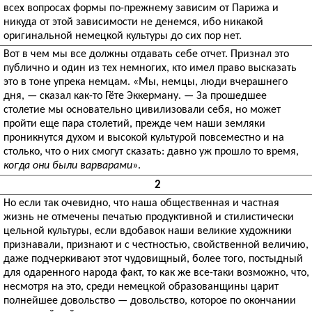
всех вопросах формы по-прежнему зависим от Парижа и
никуда от этой зависимости не денемся, ибо никакой
оригинальной немецкой культуры до сих пор нет.
Вот в чем мы все должны отдавать себе отчет. Признал это
публично и один из тех немногих, кто имел право высказать
это в тоне упрека немцам. «Мы, немцы, люди вчерашнего
дня, — сказал как-то Гёте Эккерману. — За прошедшее
столетие мы основательно цивилизовали себя, но может
пройти еще пара столетий, прежде чем наши земляки
проникнутся духом и высокой культурой повсеместно и на
столько, что о них смогут сказать: давно уж прошло то время,
когда они были варварами
».
2
Но если так очевидно, что наша общественная и частная
жизнь не отмечены печатью продуктивной и стилистически
цельной культуры, если вдобавок наши великие художники
признавали, признают и с честностью, свойственной величию,
даже подчеркивают этот чудовищный, более того, постыдный
для одаренного народа факт, то как же все-таки возможно, что,
несмотря на это, среди немецкой образованщины царит
полнейшее довольство — довольство, которое по окончании