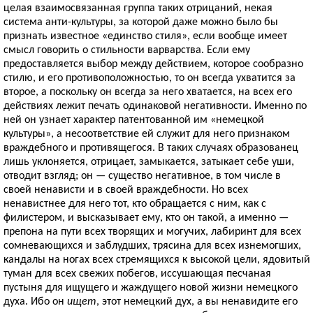
целая взаимосвязанная группа таких отрицаний, некая
система анти-культуры, за которой даже можно было бы
признать известное «единство стиля», если вообще имеет
смысл говорить о стильности варварства. Если ему
предоставляется выбор между действием, которое сообразно
стилю, и его противоположностью, то он всегда ухватится за
второе, а поскольку он всегда за него хватается, на всех его
действиях лежит печать одинаковой негативности. Именно по
ней он узнает характер патентованной им «немецкой
культуры», а несоответствие ей служит для него признаком
враждебного и противящегося. В таких случаях образованец
лишь уклоняется, отрицает, замыкается, затыкает себе уши,
отводит взгляд; он — существо негативное, в том числе в
своей ненависти и в своей враждебности. Но всех
ненавистнее для него тот, кто обращается с ним, как с
филистером, и высказывает ему, кто он такой, а именно —
препона на пути всех творящих и могучих, лабиринт для всех
сомневающихся и заблудших, трясина для всех изнемогших,
кандалы на ногах всех стремящихся к высокой цели, ядовитый
туман для всех свежих побегов, иссушающая песчаная
пустыня для ищущего и жаждущего новой жизни немецкого
духа. Ибо он
ищет
, этот немецкий дух, а вы ненавидите его