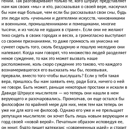
гений. Так разговаривают только те, кого Штраус представляет
нам как своих «мы» и кто, рассказывая о своей вере, наскучил
бы нам еще больше, чем если бы рассказывал свои сны, будь
эти люди хоть «учеными и деятелями искусств, чиновниками
и военными, промышленниками и помещиками, многие
тысячи, и из числа не худших в стране». Если они не желают
тихо сидеть в своих городах и весях, а громогласно выступают
со своими признаниями, то даже громкость их унисона не
сумеет скрыть того, сколь бездарную и пошлую мелодию они
напевают. Когда нам говорят, что множество людей разделяет
некое суждение, то как это может вызвать наше
расположение, коль скоро суждение это таково, что каждого
вознамерившегося его высказать мы бы, позевывая,
прервали, вместо того чтобы выслушать? Если у тебя такая
вера, пришлось бы нам заявить ему, ради Бога, ничего о ней
не говори. Быть может, раньше некоторые простаки и искали в
Давиде Штраусе мыслителя — но теперь они нашли в нем
верующего и разочаровались. Промолчав, он еще остался бы
философом по крайней мере для них, меж тем как теперь он
уже ни для кого не философ. Однако его уже и не прельщает
репутация мыслителя: он хочет быть лишь новым верующим и
горд своей «новой верой». Печатным образом исповедуя ее,
он мнит, будто пишет катехизис «современных идей» и строит