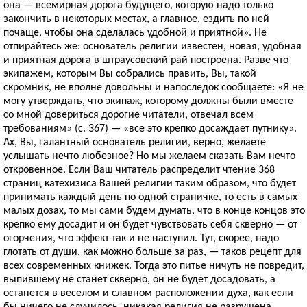
она — всемирная дорога будущего, которую надо только
закончить в некоторых местах, а главное, ездить по ней
почаще, чтобы она сделалась удобной и приятной». Не
отпирайтесь же: основатель религии известен, новая, удобная
и приятная дорога в штраусовский рай построена. Разве что
экипажем, которым Вы собрались править, Вы, такой
скромник, не вполне довольны и напоследок сообщаете: «Я не
могу утверждать, что экипаж, которому должны были вместе
со мной довериться дорогие читатели, отвечал всем
требованиям» (с. 367) — «все это крепко досаждает путнику».
Ах, Вы, галантный основатель религии, верно, желаете
услышать нечто любезное? Но мы желаем сказать Вам нечто
откровенное. Если Ваш читатель распределит чтение 368
страниц катехизиса Вашей религии таким образом, что будет
принимать каждый день по одной страничке, то есть в самых
малых дозах, то мы сами будем думать, что в конце концов это
крепко ему досадит и он будет чувствовать себя скверно — от
огорчения, что эффект так и не наступил. Тут, скорее, надо
глотать от души, как можно больше за раз, — таков рецепт для
всех современных книжек. Тогда это питье ничуть не повредит,
выпившему не станет скверно, он не будет досадовать, а
останется в веселом и славном расположении духа, как если