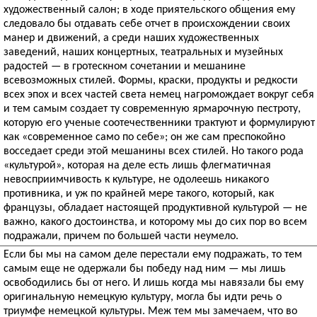
художественный салон; в ходе приятельского общения ему
следовало бы отдавать себе отчет в происхождении своих
манер и движений, а среди наших художественных
заведений, наших концертных, театральных и музейных
радостей — в гротескном сочетании и мешанине
всевозможных стилей. Формы, краски, продукты и редкости
всех эпох и всех частей света немец нагромождает вокруг себя
и тем самым создает ту современную ярмарочную пестроту,
которую его ученые соотечественники трактуют и формулируют
как «современное само по себе»; он же сам преспокойно
восседает среди этой мешанины всех стилей. Но такого рода
«культурой», которая на деле есть лишь флегматичная
невосприимчивость к культуре, не одолеешь никакого
противника, и уж по крайней мере такого, который, как
французы, обладает настоящей продуктивной культурой — не
важно, какого достоинства, и которому мы до сих пор во всем
подражали, причем по большей части неумело.
Если бы мы на самом деле перестали ему подражать, то тем
самым еще не одержали бы победу над ним — мы лишь
освободились бы от него. И лишь когда мы навязали бы ему
оригинальную немецкую культуру, могла бы идти речь о
триумфе немецкой культуры. Меж тем мы замечаем, что во