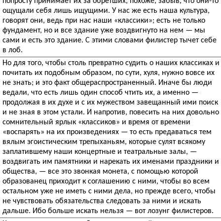
попросту принимает их за обретших, похоже, забыв, что они-то
ощущали себя лишь ищущими. У нас же есть наша культура,
говорят они, ведь при нас наши «классики»; есть не только
фундамент, но и все здание уже воздвигнуто на нем — мы
сами и есть это здание. С этими словами филистер тычет себе
в лоб.
Но для того, чтобы столь превратно судить о наших классиках и
почитать их подобным образом, по сути, хуля, нужно вовсе их
не знать; и это факт общераспространенный. Иначе бы люди
ведали, что есть лишь один способ чтить их, а именно —
продолжая в их духе и с их мужеством завещанный ими поиск
и не зная в этом устали. И напротив, повесить на них довольно
сомнительный ярлык «классиков» и время от времени
«воспарять» на их произведениях — то есть предаваться тем
вялым эгоистическим трепыханьям, которые сулят всякому
заплатившему наши концертные и театральные залы, —
воздвигать им памятники и нарекать их именами праздники и
общества, — все это звонкая монета, с помощью которой
образованец приходит к соглашению с ними, чтобы во всем
остальном уже не иметь с ними дела, но прежде всего, чтобы
не чувствовать обязательства следовать за ними и искать
дальше. Ибо больше искать нельзя — вот лозунг филистеров.