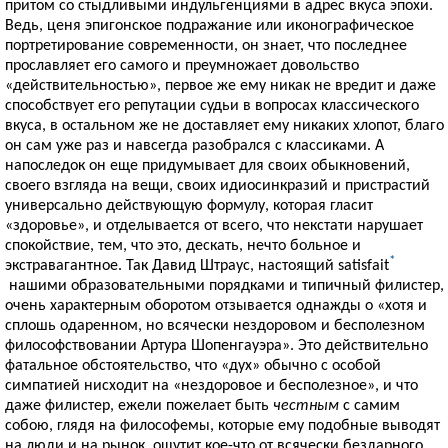
притом со стыдливыми индульгенциями в адрес вкуса эпохи.
Ведь, ценя эпигонское подражание или иконографическое
портретирование современности, он знает, что последнее
прославляет его самого и преумножает довольство
«действительностью», первое же ему никак не вредит и даже
способствует его репутации судьи в вопросах классического
вкуса, в остальном же не доставляет ему никаких хлопот, благо
он сам уже раз и навсегда разобрался с классиками. А
напоследок он еще придумывает для своих обыкновений,
своего взгляда на вещи, своих идиосинкразий и пристрастий
универсально действующую формулу, которая гласит
«здоровье», и отделывается от всего, что некстати нарушает
спокойствие, тем, что это, дескать, нечто больное и
*
экстравагантное. Так Давид Штраус, настоящий satisfait
нашими образовательными порядками и типичный филистер,
очень характерным оборотом отзывается однажды о «хотя и
сплошь одаренном, но всячески нездоровом и бесполезном
философствовании Артура Шопенгауэра». Это действительно
фатальное обстоятельство, что «дух» обычно с особой
симпатией нисходит на «нездоровое и бесполезное», и что
даже филистер, ежели пожелает быть
честным
с самим
собою, глядя на философемы, которые ему подобные выводят
на люди и на рынок, ощутит кое-что от всячески бездарного,