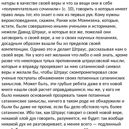
натуры в качестве своей веры и что за вещи они в себе
«полумечтательно сочинили» (с. 10), говорить о которых имеет
право лишь тот, кто знает о них из первых рук. Кому нужны
вероисповедания, скажем, Ранке или Моммзена, которые,
кстати, были совершенно иными учеными и историками,
нежели Давид Штраус, и которые все же, пожелай они
заговорить о своей вере, а не о своих научных познаниях,
досадным образом вышли бы из пределов своей
компетенции. Однако это и делает Штраус, рассказывая нам о
своей вере. Ни у кого нет желания что-либо о ней знать, кроме
разве что некоторых тупых противников штраусовской мысли,
которые и вправду прозревают за нею сатанинский символ
веры и желали бы, чтобы Штраус скомпрометировал свои
ученые постулаты обнажением своих потаенных сатанинских
замыслов. Может быть, эти грубые ребята даже в его новой
книге нашли свой расчет оправдавшимся; мы же, у кого не
было никаких оснований прозревать такие потаенные
сатанинские замыслы, ничего в таком роде не обнаружили и
были бы даже не против, если бы дело обстояло чуть более
сатанински. Ибо так, как Штраус говорит о своей новой вере,
никакой злой дух говорить, разумеется, не будет: так вообще
никакой дух не разговаривает, а менее всего — подлинный