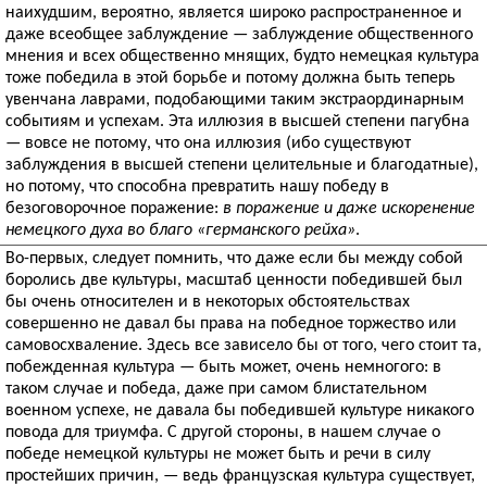
наихудшим, вероятно, является широко распространенное и
даже всеобщее заблуждение — заблуждение общественного
мнения и всех общественно мнящих, будто немецкая культура
тоже победила в этой борьбе и потому должна быть теперь
увенчана лаврами, подобающими таким экстраординарным
событиям и успехам. Эта иллюзия в высшей степени пагубна
— вовсе не потому, что она иллюзия (ибо существуют
заблуждения в высшей степени целительные и благодатные),
но потому, что способна превратить нашу победу в
безоговорочное поражение:
в поражение и даже искоренение
немецкого духа во благо «германского рейха»
.
Во-первых, следует помнить, что даже если бы между собой
боролись две культуры, масштаб ценности победившей был
бы очень относителен и в некоторых обстоятельствах
совершенно не давал бы права на победное торжество или
самовосхваление. Здесь все зависело бы от того, чего стоит та,
побежденная культура — быть может, очень немногого: в
таком случае и победа, даже при самом блистательном
военном успехе, не давала бы победившей культуре никакого
повода для триумфа. С другой стороны, в нашем случае о
победе немецкой культуры не может быть и речи в силу
простейших причин, — ведь французская культура существует,