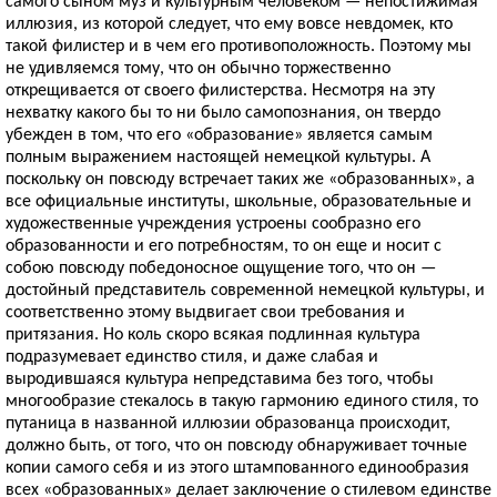
самого сыном муз и культурным человеком — непостижимая
иллюзия, из которой следует, что ему вовсе невдомек, кто
такой филистер и в чем его противоположность. Поэтому мы
не удивляемся тому, что он обычно торжественно
открещивается от своего филистерства. Несмотря на эту
нехватку какого бы то ни было самопознания, он твердо
убежден в том, что его «образование» является самым
полным выражением настоящей немецкой культуры. А
поскольку он повсюду встречает таких же «образованных», а
все официальные институты, школьные, образовательные и
художественные учреждения устроены сообразно его
образованности и его потребностям, то он еще и носит с
собою повсюду победоносное ощущение того, что он —
достойный представитель современной немецкой культуры, и
соответственно этому выдвигает свои требования и
притязания. Но коль скоро всякая подлинная культура
подразумевает единство стиля, и даже слабая и
выродившаяся культура непредставима без того, чтобы
многообразие стекалось в такую гармонию единого стиля, то
путаница в названной иллюзии образованца происходит,
должно быть, от того, что он повсюду обнаруживает точные
копии самого себя и из этого штампованного единообразия
всех «образованных» делает заключение о стилевом единстве