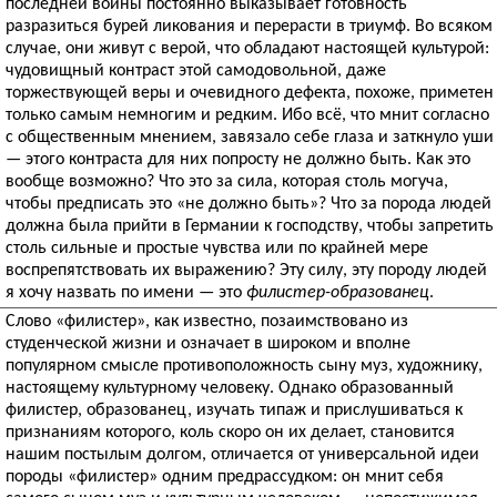
последней войны постоянно выказывает готовность
разразиться бурей ликования и перерасти в триумф. Во всяком
случае, они живут с верой, что обладают настоящей культурой:
чудовищный контраст этой самодовольной, даже
торжествующей веры и очевидного дефекта, похоже, приметен
только самым немногим и редким. Ибо всё, что мнит согласно
с общественным мнением, завязало себе глаза и заткнуло уши
— этого контраста для них попросту не должно быть. Как это
вообще возможно? Что это за сила, которая столь могуча,
чтобы предписать это «не должно быть»? Что за порода людей
должна была прийти в Германии к господству, чтобы запретить
столь сильные и простые чувства или по крайней мере
воспрепятствовать их выражению? Эту силу, эту породу людей
я хочу назвать по имени — это
филистер-образованец
.
Слово «филистер», как известно, позаимствовано из
студенческой жизни и означает в широком и вполне
популярном смысле противоположность сыну муз, художнику,
настоящему культурному человеку. Однако образованный
филистер, образованец, изучать типаж и прислушиваться к
признаниям которого, коль скоро он их делает, становится
нашим постылым долгом, отличается от универсальной идеи
породы «филистер» одним предрассудком: он мнит себя