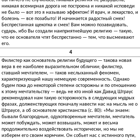
бы ничего не случилось, никакая религия не разрушена,
никакая всемирная дорога не построена и никакой исповеди
не было — вот это я называю эффектом! И врач, и лекарство, и
болезнь — все позабыто! И начинается радостный смех!
Беспрестанная щекотка и смех! Вам можно позавидовать,
сударь, ибо Вы создали наиприятнейшую религию — такую,
что ее основателя чтят беспрестанно — тем, что высмеивают
его.
4
Филистер как основатель религии будущего — такова новая
вера в ее наиболее выразительном обличии; филистер,
ставший мечтателем, — таков неслыханный феномен,
характеризующий нашу немецкую современность. Однако
будем пока до некоторой степени осторожны и по отношению
к этому мечтательству — ведь не кто иной как Давид Штраус
рекомендовал нам такую осторожность в следующих мудрых
фразах, долженствующих поначалу навести нас на мысль не о
Штраусе, а об основателе христианства (с. 80): «Мы знаем:
бывали благородные, одухотворенные мечтатели, мечтатель
может побуждать, может возвышать, может и весьма
продолжительно воздействовать исторически, но мы не
изберем его своим кормчим. Он собьет нас с истинного пути,