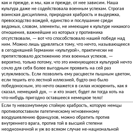
как и прежде, и мы, как и прежде, от нее зависим. Наша
культура даже не содействовала военным успехам. Строгая
воинская дисциплина, природная храбрость и выдержка,
превосходство вождей, единство и послушание среди
ведомых, словом, элементы, не имеющие к культуре никакого
отношения, важнейшие из которых у противника
отсутствовали, — вот что способствовало нашей победе над
ним. Можно лишь удивляться тому, что нечто, называющееся
в сегодняшней Германии «культурой», практически не
препятствовало достижению этих военных успехов, —
вероятно, только потому, что это именующееся культурой нечто
сочло для себя более выгодным проявить на сей раз
услужливость. Если позволить ему расцвести пышным цветом,
если тешить его лестной иллюзией, будто оно было
победоносным, это нечто окажется в силах искоренить, как я
сказал, немецкий дух, — и кто знает, будет ли тогда хоть на
что-нибудь пригодно оставшееся немецкое тело!
Если ту невозмутимую стойкую храбрость, которую немцы
противопоставили патетическому мгновенному
воодушевлению французов, можно обратить против
внутреннего врага, против той в высшей степени
неоднозначной и уж во всяком случае не-национальной