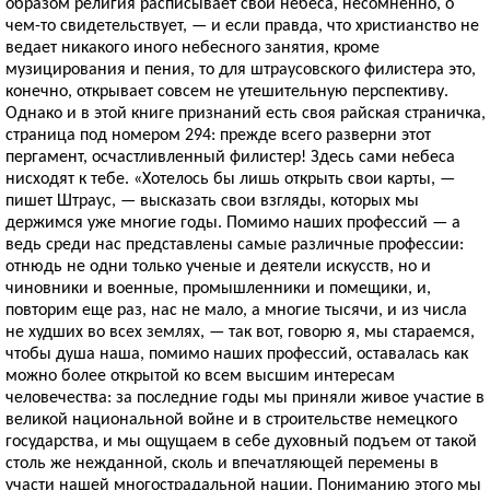
образом религия расписывает свои небеса, несомненно, о
чем-то свидетельствует, — и если правда, что христианство не
ведает никакого иного небесного занятия, кроме
музицирования и пения, то для штраусовского филистера это,
конечно, открывает совсем не утешительную перспективу.
Однако и в этой книге признаний есть своя райская страничка,
страница под номером 294: прежде всего разверни этот
пергамент, осчастливленный филистер! Здесь сами небеса
нисходят к тебе. «Хотелось бы лишь открыть свои карты, —
пишет Штраус, — высказать свои взгляды, которых мы
держимся уже многие годы. Помимо наших профессий — а
ведь среди нас представлены самые различные профессии:
отнюдь не одни только ученые и деятели искусств, но и
чиновники и военные, промышленники и помещики, и,
повторим еще раз, нас не мало, а многие тысячи, и из числа
не худших во всех землях, — так вот, говорю я, мы стараемся,
чтобы душа наша, помимо наших профессий, оставалась как
можно более открытой ко всем высшим интересам
человечества: за последние годы мы приняли живое участие в
великой национальной войне и в строительстве немецкого
государства, и мы ощущаем в себе духовный подъем от такой
столь же нежданной, сколь и впечатляющей перемены в
участи нашей многострадальной нации. Пониманию этого мы