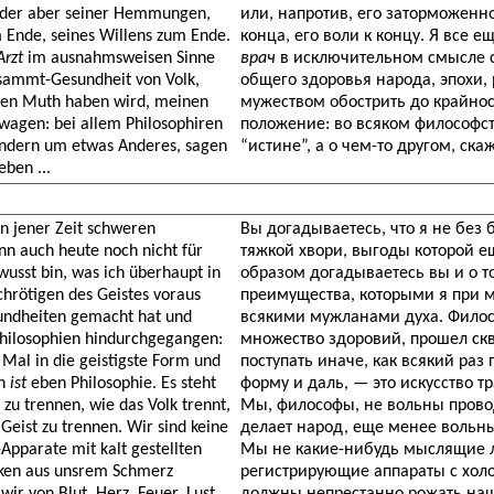
, oder aber seiner Hemmungen,
или, напротив, его заторможенно
Ende, seines Willens zum Ende.
конца, его воли к концу. Я все 
Arzt
im ausnahmsweisen Sinne
врач
в исключительном смысле 
sammt-Gesundheit von Volk,
общего здоровья народа, эпохи,
den Muth haben wird, meinen
мужеством обострить до крайно
 wagen: bei allem Philosophiren
положение: во всяком философс
sondern um etwas Anderes, sagen
“истине”, а о чем-то другом, ска
ben ...
n jener Zeit schweren
Вы догадываетесь, что я не без
n auch heute noch nicht für
тяжкой хвори, выгоды которой е
wusst bin, was ich überhaupt in
образом догадываетесь вы и о т
hrötigen des Geistes voraus
преимущества, которыми я при 
sundheiten gemacht hat und
всякими мужланами духа. Филос
Philosophien hindurchgegangen:
множество здоровий, прошел скв
 Mal in die geistigste Form und
поступать иначе, как всякий раз
on
ist
eben Philosophie. Es steht
форму и даль, — это искусство 
 zu trennen, wie das Volk trennt,
Мы, философы, не вольны провод
Geist zu trennen. Wir sind keine
делает народ, еще менее вольн
-Apparate mit kalt gestellten
Мы не какие-нибудь мыслящие 
ken aus unsrem Schmerz
регистрирующие аппараты с хол