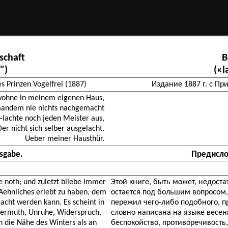
schaft
В
")
(«l
 Prinzen Vogelfrei (1887)
Издание 1887 г. с Пр
wohne in meinem eigenen Haus,
andem nie nichts nachgemacht
lachte noch jeden Meister aus,
Der nicht sich selber ausgelacht.
Ueber meiner Hausthür.
sgabe.
Предисло
e noth; und zuletzt bliebe immer
Этой книге, быть может, недоста
Aehnliches erlebt zu haben, dem
остается под большим вопросом,
cht werden kann. Es scheint in
пережил чего-либо подобного, п
bermuth, Unruhe, Widerspruch,
словно написана на языке весенн
n die Nähe des Winters als an
беспокойство, противоречивость,