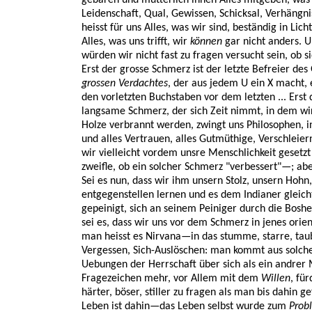
gebären und mütterlich ihnen Alles mitgeben, was w
Leidenschaft, Qual, Gewissen, Schicksal, Verhängn
heisst für uns Alles, was wir sind, beständig in L
Alles, was uns trifft, wir
können
gar nicht anders. U
würden wir nicht fast zu fragen versucht sein, ob s
Erst der grosse Schmerz ist der letzte Befreier des
grossen Verdachtes
, der aus jedem U ein X macht, e
den vorletzten Buchstaben vor dem letzten ... Erst
langsame Schmerz, der sich Zeit nimmt, in dem w
Holze verbrannt werden, zwingt uns Philosophen, in
und alles Vertrauen, alles Gutmüthige, Verschleier
wir vielleicht vordem unsre Menschlichkeit gesetzt
zweifle, ob ein solcher Schmerz "verbessert"—; abe
Sei es nun, dass wir ihm unsern Stolz, unsern Hohn,
entgegenstellen lernen und es dem Indianer gleich
gepeinigt, sich an seinem Peiniger durch die Boshei
sei es, dass wir uns vor dem Schmerz in jenes orie
man heisst es Nirvana—in das stumme, starre, taub
Vergessen, Sich-Auslöschen: man kommt aus solche
Uebungen der Herrschaft über sich als ein andrer 
Fragezeichen mehr, vor Allem mit dem
Willen
, für
härter, böser, stiller zu fragen als man bis dahin 
Leben ist dahin—das Leben selbst wurde zum
Prob