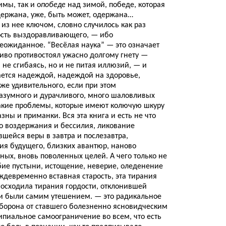
мы, так и о
победе
над зимой, победе, которая
держана, уже, быть может, одержана…
из нее ключом, словно случилось как раз
ость выздоравливающего, — ибо
еожиданное. “Весёлая наука” — это означает
ливо противостоял ужасно долгому гнету —
, не сгибаясь, но и не питая иллюзий, — и
ается надеждой, надеждой на здоровье,
же удивительного, если при этом
азумного и дурачливого, много шаловливых
такие проблемы, которые имеют колючую шкуру
ны и приманки. Вся эта книга и есть не что
го воздержания и бессилия, ликование
шейся веры в завтра и послезавтра,
вия будущего, близких авантюр, наново
ных, вновь поволенных целей. А чего только не
обие пустыни, истощение, неверие, оледенение
ждевременно вставная старость, эта тирания
восходила тирания гордости, отклонившей
и были самим утешением. — это радикальное
оборона от ставшего болезненно ясновидческим
ципиальное самоограничение во всем, что есть