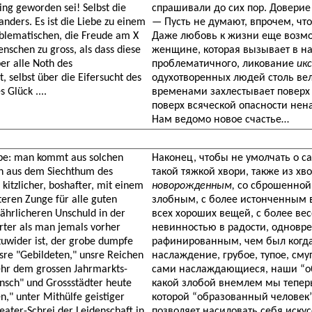
ng geworden sei! Selbst die
спрашивали до сих пор. Доверие
nders. Es ist die Liebe zu einem
—
Пусть не думают, впрочем, чт
oblematischen, die Freude am X
Даже любовь к жизни еще возмо
enschen zu gross, als dass diese
женщине, которая вызывает в на
er alle Noth des
проблематичного, ликование
ик
, selbst über die Eifersucht des
одухотворенных людей столь вели
Glück ....
временами захлестывает поверх
поверх всяческой опасности нен
Нам ведомо новое счастье…
eibe: man kommt aus solchen
Наконец, чтобы не умолчать о са
h aus dem Siechthum des
такой тяжкой хвори, также из х
kitzlicher, boshafter, mit einem
новорожденным,
со сброшенной 
teren Zunge für alle guten
злобным, с более истонченным в
fährlicheren Unschuld in der
всех хороших вещей, с более ве
irter als man jemals vorher
невинностью в радости, одновре
uwider ist, der grobe dumpfe
рафинированным, чем был когда-
sre "Gebildeten," unsre Reichen
наслаждение, грубое, тупое, см
hr dem grossen Jahrmarkts-
сами наслаждающиеся, наши “об
sch" und Grossstädter heute
какой злобой внемлем мы тепер
," unter Mithülfe geistiger
которой “образованный человек”
eater-Schrei der Leidenschaft in
позволяет насиловать себя иску