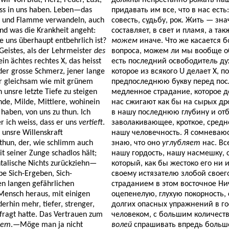
ir von Blut, Herz, Feuer, Lust,
должны непрестанно рожать наш
iss in uns haben. Leben—das
придавать им все, что в нас есть:
icht und Flamme verwandeln, auch
совесть, судьбу, рок. Жить — зна
nd was die Krankheit angeht:
составляет, в свет и пламя, а та
ie uns überhaupt entbehrlich ist?
можем
иначе. Что же касается б
 Geistes, als der Lehrmeister
des
вопроса, можем ли мы вообще об
in ächtes rechtes X, das heisst
есть последний освободитель ду
 der grosse Schmerz, jener lange
которое из всякого U делает Х, п
ir gleichsam wie mit grünem
предпоследнюю букву перед посл
 unsre letzte Tiefe zu steigen
медленное страдание, которое де
nde, Milde, Mittlere, wohinein
нас сжигают как бы на сырых др
 haben, von uns zu thun. Ich
в нашу последнюю глубину и отб
r ich weiss, dass er uns
vertieft
.
заволакивающее, кроткое, средне
 unsre Willenskraft
нашу человечность. Я сомневаюсь
thun, der, wie schlimm auch
знаю, что оно
углубляет
нас. Вс
t seiner Zunge schadlos hält;
нашу гордость, нашу насмешку, 
ntalische Nichts zurückziehn—
который, как бы жестоко его ни 
e Sich-Ergeben, Sich-
своему истязателю злобой своего
n langen gefährlichen
страданием в этом восточное Ни
Mensch heraus, mit einigen
оцепенелую, глухую покорность,
derhin mehr, tiefer, strenger,
долгих опасных упражнений в г
gefragt hatte. Das Vertrauen zum
человеком, с большим количеств
lem
.—Möge man ja nicht
волей
спрашивать впредь больше,