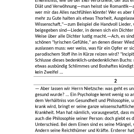
Erkenntniss, wie sie der
Ekel
verordnete, der aus ei
Diät und Verwöhnung—man heisst sie Romantik—a
wer mir das Alles nachfühlen könnte! Wer es aber 
mehr zu Gute halten als etwas Thorheit, Ausgelasse
Wissenschaft,"—zum Beispiel die Handvoll Lieder,
beigegeben sind—Lieder, in denen sich ein Dichter
Weise über alle Dichter lustig macht.—Ach, es sind
schönen "lyrischen Gefühle," an denen dieser Wied
auslassen muss: wer weiss, was für ein Opfer er sic
parodischem Stoff ihn in Kürze reizen wird? "Incipi
Schlusse dieses bedenklich-unbedenklichen Buchs: 
etwas ausbündig Schlimmes und Boshaftes kündigt s
kein Zweifel ...
2
— Aber lassen wir Herrn Nietzsche: was geht es un
gesund wurde? ... Ein Psychologe kennt wenig so a
dem Verhältniss von Gesundheit und Philosophie, un
krank wird, bringt er seine ganze wissenschaftlich
Krankheit. Man hat nämlich, vorausgesetzt, dass m
auch die Philosophie seiner Person: doch giebt es 
Unterschied. Bei dem Einen sind es seine Mängel, 
Andern seine Reichthümer und Kräfte. Ersterer hat