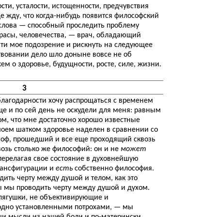
сти, усталости, истощенности, предчувствия
еще жду, что когда-нибудь появится философский
слова — способный проследить проблему
 расы, человечества, — врач, обладающий
сти мое подозрение и рискнуть на следующее
твовании дело шло доныне вовсе не об
жем о здоровье, будущности, росте, силе, жизни.
3
 благодарности хочу распрощаться с временем
ще и по сей день не оскудели для меня: равным
ом, что мне достаточно хорошо известные
моем шатком здоровье наделен в сравнении со
оф, прошедший и все еще проходящий сквозь
озь столько же философий: он и не
может
 перелагая свое состояние в духовнейшую
трансфигурации и
есть
собственно философия.
ить черту между душой и телом, как это
ы мы проводить черту между душой и духом.
лягушки, не объективирующие и
одно установленными потрохами, — мы