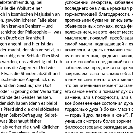
Selbstentfremdung; bei
успокоении, лекарстве, избавле
Falle die Wollust einer
последнего она лишь красивая р
och in kosmischen Majuskeln an
торжествующей благодарности, 
n, gewöhnlicheren Falle aber,
прописными буквами вписываться
 allen kranken Denkern—und
обыкновенных случаях, когда ф
eschichte der Philosophie—: was
положением, как это имеет мест
den
Druck
der Krankheit
мыслители, пожалуй, преобладаю
gen angeht: und hier ist das
самой мысли, подпадающей
гн
der macht, der sich vorsetzt, zu
психолога, и здесь возможен экс
n ruhig dem Schlafe überlässt:
путешественник, предписывающи
k werden, uns zeitweilig mit Leib
затем спокойно предающийся сну
r uns die Augen zu. Und wie
заболеваем, предаемся на врем
d Etwas die Stunden abzählt und
закрываем глаза на самих себя. 
entscheidende Augenblick uns
в нем
не
спит нечто, отсчитывая 
 und den Geist
auf der That
что решительный момент застане
 oder Ergebung oder Verhärtung
это самое нечто и поймает дух с
stände des Geistes heissen,
измене, или в покорности, или 
der sich haben (denn es bleibt
все болезненные состояния духа
s Pferd sind die drei stölzesten
гордостью
духа (ибо как гласит 
igen Selbst-Befragung, Selbst-
— гордый дух, павлин и конь”).
 was überhaupt bisher
учишься смотреть более зорким 
 als vorher die unwillkürlichen
философствовали; разгадываешь