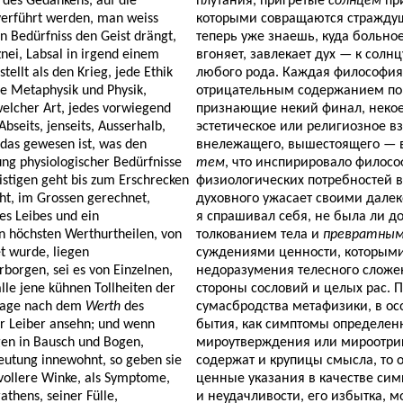
 des Gedankens, auf die
плутания, пригретые
солнцем
пр
verführt werden, man weiss
которыми совращаются страждущ
n Bedürfniss den Geist drängt,
теперь уже знаешь, куда больно
znei, Labsal in irgend einem
вгоняет, завлекает дух — к солнц
tellt als den Krieg, jede Ethik
любого рода. Каждая философия
de Metaphysik und Physik,
отрицательным содержанием пон
welcher Art, jedes vorwiegend
признающие некий финал, некое
bseits, jenseits, Ausserhalb,
эстетическое или религиозное вз
 das gewesen ist, was den
внележащего, вышестоящего — вс
ung physiologischer Bedürfnisse
тем
, что инспирировало филосо
istigen geht bis zum Erschrecken
физиологических потребностей в
ht, im Grossen gerechnet,
духовного ужасает своими дале
es Leibes und ein
я спрашивал себя, не была ли д
n höchsten Werthurtheilen, von
толкованием тела и
превратным
t wurde, liegen
суждениями ценности, которыми
rborgen, sei es von Einzelnen,
недоразумения телесного сложени
lle jene kühnen Tollheiten der
стороны сословий и целых рас. 
Frage nach dem
Werth
des
сумасбродства метафизики, в ос
r Leiber ansehn; und wenn
бытия, как симптомы определен
en in Bausch und Bogen,
мироутверждения или мироотриц
eutung innewohnt, so geben sie
содержат и крупицы смысла, то о
vollere Winke, als Symptome,
ценные указания в качестве симп
athens, seiner Fülle,
и неудачливости, его избытка, 