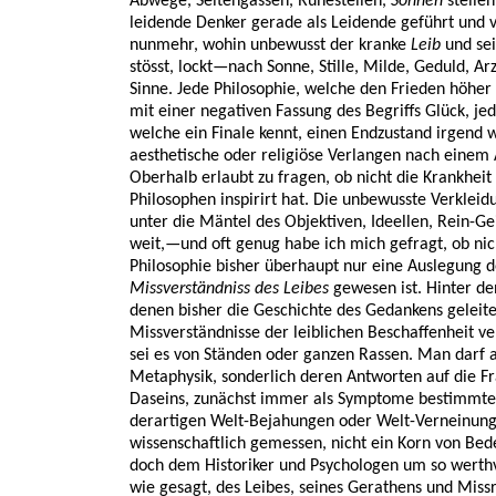
Abwege, Seitengassen, Ruhestellen,
Sonnen
stellen
leidende Denker gerade als Leidende geführt und 
nunmehr, wohin unbewusst der kranke
Leib
und sei
stösst, lockt—nach Sonne, Stille, Milde, Geduld, Ar
Sinne. Jede Philosophie, welche den Frieden höher s
mit einer negativen Fassung des Begriffs Glück, je
welche ein Finale kennt, einen Endzustand irgend 
aesthetische oder religiöse Verlangen nach einem A
Oberhalb erlaubt zu fragen, ob nicht die Krankheit
Philosophen inspirirt hat. Die unbewusste Verkleid
unter die Mäntel des Objektiven, Ideellen, Rein-Ge
weit,—und oft genug habe ich mich gefragt, ob nic
Philosophie bisher überhaupt nur eine Auslegung d
Missverständniss des Leibes
gewesen ist. Hinter de
denen bisher die Geschichte des Gedankens geleite
Missverständnisse der leiblichen Beschaffenheit ve
sei es von Ständen oder ganzen Rassen. Man darf a
Metaphysik, sonderlich deren Antworten auf die 
Daseins, zunächst immer als Symptome bestimmte
derartigen Welt-Bejahungen oder Welt-Verneinung
wissenschaftlich gemessen, nicht ein Korn von Bed
doch dem Historiker und Psychologen um so werth
wie gesagt, des Leibes, seines Gerathens und Missr