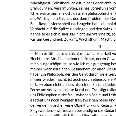
Mächtigkeit, Selbstherrlichkeit in der Geschichte
Ermüdungen, Verarmungen, seines Vorgefühls vom 
Ich erwarte immer noch, dass ein philosophischer
des Wortes—ein Solcher, der dem Problem der Ge
Zeit, Rasse, Menschheit nachzugehn hat—einmal 
Verdacht auf die Spitze zu bringen und den Satz zu
handelte es sich bisher gar nicht um Wahrheitg, 
wir um Gesundheit, Zukunft, Wachsthum, Macht, Le
3
— Man erräth, dass ich nicht mit Undankbarkeit vo
Siechthums Abschied nehmen möchte, deren Gewin
mich ausgeschöpft ist: so wie ich mir gut genug be
meiner wechselreichen Gesundheit vor allen Viersc
habe. Ein Philosoph, der den Gang durch viele Ge
immer wieder macht, ist auch durch ebensoviele 
er
kann
eben nicht anders als seinen Zustand jedes
Ferne umzusetzen,—diese Kunst der Transfigurati
uns Philosophen nicht frei, zwischen Seele und Leib
es steht uns noch weniger frei, zwischen Seele und 
denkenden Frösche, keine Objektivir- und Registrir
Eingeweiden,—wir müssen beständig unsre Gedan