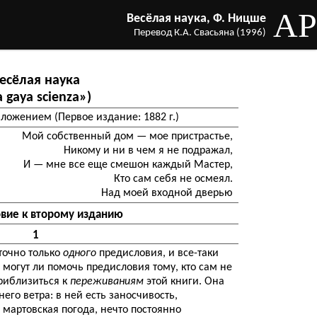
AP
Весёлая наука, Ф. Ницше
Перевод К.А. Свасьяна (1996)
есёлая наука
a gaya scienza»)
иложением (Первое издание: 1882 г.)
Мой собственный дом — мое пристрастье,
Никому и ни в чем я не подражал,
И — мне все еще смешон каждый Мастер,
Кто сам себя не осмеял.
Над моей входной дверью
вие к второму изданию
1
точно только
одного
предисловия, и все-таки
 могут ли помочь предисловия тому, кто сам не
риблизиться к
переживаниям
этой книги. Она
его ветра: в ней есть заносчивость,
 мартовская погода, нечто постоянно