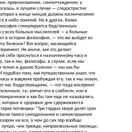
нии, превозношении, самоотчуждении; у
оскошь, в лучшем случае — сладострастие
которая в конце концов должна космическими
 в небо понятий. Но в других, более
илософия стимулируется бедственным
о у всех больных мыслителей — а больные
т в истории философии, — что же выйдет из
ету
болезни? Вот вопрос, касающийся
перимент. Не иначе, как это делает
й себе проснуться к назначенному часу и
, так и мы, философы, в случае, если мы
я телом и душою болезни — мы как бы
И подобно тому, как путешественник знает, что
часы и вовремя пробуждая его, так и мы знаем,
т нас бодрствующими, — что тогда воспрянет
поличным
, т.е. уличит его в слабости, или в
в помрачении и как бы там еще не назывались
, которые в здоровые дни сдерживаются
старая поговорка: “Три гордых зверя делят трон
 После такого самодознания и самоискушения
взором на все, о чем до сих пор вообще
 лучше, чем прежде, непроизвольные околицы,