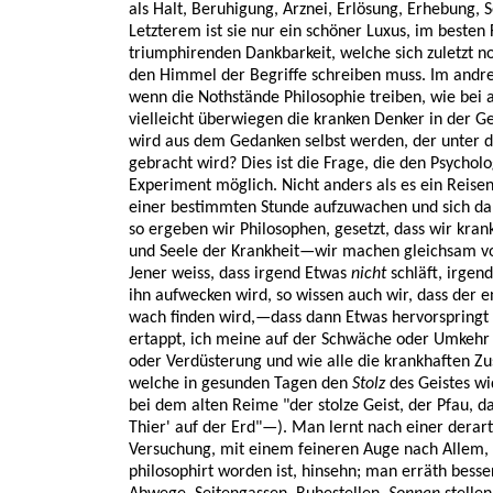
als Halt, Beruhigung, Arznei, Erlösung, Erhebung, 
Letzterem ist sie nur ein schöner Luxus, im besten 
triumphirenden Dankbarkeit, welche sich zuletzt n
den Himmel der Begriffe schreiben muss. Im andre
wenn die Nothstände Philosophie treiben, wie bei
vielleicht überwiegen die kranken Denker in der G
wird aus dem Gedanken selbst werden, der unter 
gebracht wird? Dies ist die Frage, die den Psycholo
Experiment möglich. Nicht anders als es ein Reisen
einer bestimmten Stunde aufzuwachen und sich dan
so ergeben wir Philosophen, gesetzt, dass wir kran
und Seele der Krankheit—wir machen gleichsam vo
Jener weiss, dass irgend Etwas
nicht
schläft, irgen
ihn aufwecken wird, so wissen auch wir, dass der 
wach finden wird,—dass dann Etwas hervorspringt
ertappt, ich meine auf der Schwäche oder Umkehr
oder Verdüsterung und wie alle die krankhaften Zu
welche in gesunden Tagen den
Stolz
des Geistes wi
bei dem alten Reime "der stolze Geist, der Pfau, da
Thier' auf der Erd"—). Man lernt nach einer derart
Versuchung, mit einem feineren Auge nach Allem,
philosophirt worden ist, hinsehn; man erräth besser