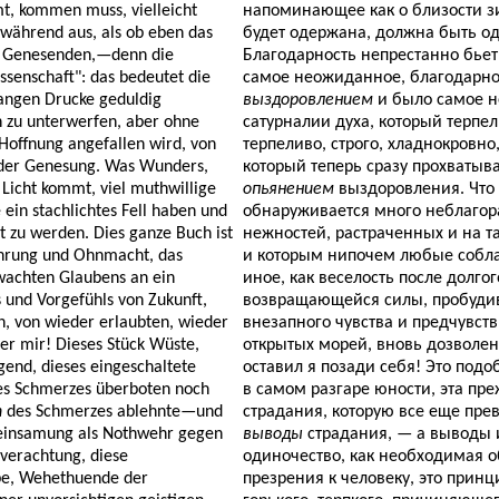
, kommen muss, vielleicht
напоминающее как о близости зи
twährend aus, als ob eben das
будет одержана, должна быть о
es Genesenden,—denn die
Благодарность непрестанно бьет 
ssenschaft": das bedeutet die
самое неожиданное, благодарн
langen Drucke geduldig
выздоровлением
и было самое н
h zu unterwerfen, aber ohne
сатурналии духа, который терпе
Hoffnung angefallen wird, von
терпеливо, строго, хладнокровно
er Genesung. Was Wunders,
который теперь сразу прохватыв
 Licht kommt, viel muthwillige
опьянением
выздоровления. Что 
 ein stachlichtes Fell haben und
обнаруживается много неблагор
t zu werden. Dies ganze Buch ist
нежностей, растраченных и на 
behrung und Ohnmacht, das
и которым нипочем любые соблаз
wachten Glaubens an ein
иное, как веселость после долго
und Vorgefühls von Zukunft,
возвращающейся силы, пробудив
, von wieder erlaubten, wieder
внезапного чувства и предчувст
er mir! Dieses Stück Wüste,
открытых морей, вновь дозволен
gend, dieses eingeschaltete
оставил я позади себя! Это под
des Schmerzes überboten noch
в самом разгаре юности, эта пре
n
des Schmerzes ablehnte—und
страдания, которую все еще пре
reinsamung als Nothwehr gegen
выводы
страдания, — а выводы 
verachtung, diese
одиночество, как необходимая 
rbe, Wehethuende der
презрения к человеку, это прин