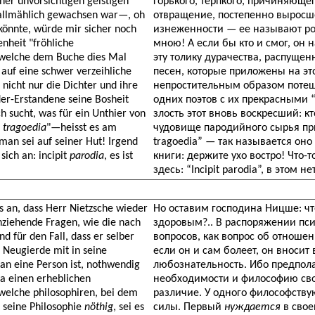
ner unvorsichtigen geistigen
горького, терпкого, причиняющег
llmählich gewachsen war—, oh
отвращение, постепенно выросш
könnte, würde mir sicher noch
изнеженности — ее называют ром
nheit "fröhliche
мною! А если бы кто и смог, он
 welche dem Buche dies Mal
эту толику дурачества, распущенн
 auf eine schwer verzeihliche
песен, которые приложены на этот
 nicht nur die Dichter und ihre
непростительным образом потеша
er-Erstandene seine Bosheit
одних поэтов с их прекрасными
h sucht, was für ein Unthier von
злость этот вновь воскресший: кт
t
tragoedia
"—heisst es am
чудовище пародийного сырья прив
man sei auf seiner Hut! Irgend
tragoedia” — так называется он
ich an: incipit
parodia
, es ist
книги: держите ухо востро! Что-
здесь: “Incipit parodia”, в этом 
s an, dass Herr Nietzsche wieder
Но оставим господина Ницше: что
nziehende Fragen, wie die nach
здоровым?.. В распоряжении пси
d für den Fall, dass er selber
вопросов, как вопрос об отноше
e Neugierde mit in seine
если он и сам болеет, он вноси
an eine Person ist, nothwendig
любознательность. Ибо предполага
da einen erheblichen
необходимости и философию свое
welche philosophiren, bei dem
различие. У одного философствую
 seine Philosophie
nöthig
, sei es
силы. Первый
нуждается
в сво