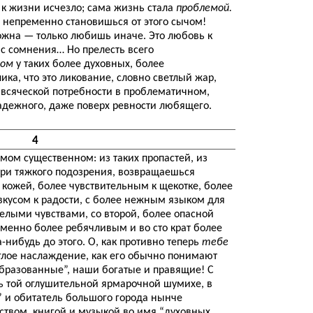
 к жизни исчезло; сама жизнь стала
проблемой.
о непременно становишься от этого сычом!
жна — только любишь иначе. Это любовь к
с сомнения… Но прелесть всего
сом
у таких более духовных, более
ка, что это ликование, словно светлый жар,
 всяческой потребности в проблематичном,
адежного, даже поверх ревности любящего.
4
мом существенном: из таких пропастей, из
вори тяжкого подозрения, возвращаешься
кожей, более чувствительным к щекотке, более
кусом к радости, с более нежным языком для
селыми чувствами, со второй, более опасной
менно более ребячливым и во сто крат более
нибудь до этого. О, как противно теперь
тебе
углое наслаждение, как его обычно понимают
разованные”, наши богатые и правящие! С
ь той оглушительной ярмарочной шумихе, в
 и обитатель большого города нынче
сством, книгой и музыкой во имя “духовных