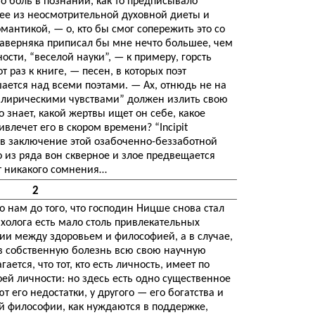
о боль в познании, как то предписывало
ее из неосмотрительной духовной диеты и
антикой, — о, кто бы смог сопережить это со
 наверняка приписал бы мне нечто большее, чем
ости, “веселой науки”, — к примеру, горсть
 раз к книге, — песен, в которых поэт
ется над всеми поэтами. — Ах, отнюдь не на
 “лирическими чувствами” должен излить свою
о знает, какой жертвы ищет он себе, какое
лечет его в скором времени? “Incipit
о в заключение этой озабоченно-беззаботной
то из ряда вон скверное и злое предвещается
нет никакого сомнения…
2
 нам до того, что господин Ницше снова стал
холога есть мало столь привлекательных
нии между здоровьем и философией, а в случае,
т в собственную болезнь всю свою научную
ется, что тот, кто есть личность, имеет по
й личности: но здесь есть одно существенное
т его недостатки, у другого — его богатства и
ей философии, как нуждаются в поддержке,