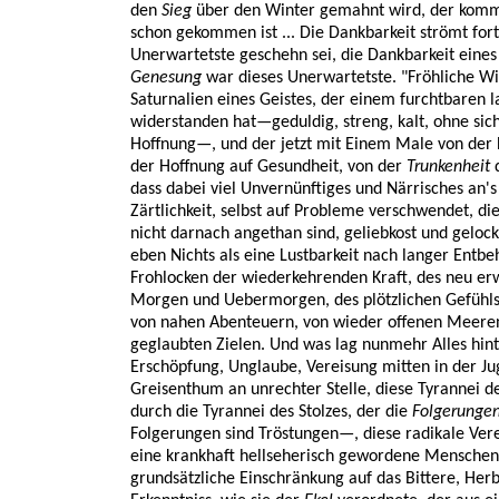
den
Sieg
über den Winter gemahnt wird, der kommt
schon gekommen ist ... Die Dankbarkeit strömt for
Unerwartetste geschehn sei, die Dankbarkeit ein
Genesung
war dieses Unerwartetste. "Fröhliche Wi
Saturnalien eines Geistes, der einem furchtbaren 
widerstanden hat—geduldig, streng, kalt, ohne sic
Hoffnung—, und der jetzt mit Einem Male von der 
der Hoffnung auf Gesundheit, von der
Trunkenheit
d
dass dabei viel Unvernünftiges und Närrisches an's
Zärtlichkeit, selbst auf Probleme verschwendet, die
nicht darnach angethan sind, geliebkost und gelock
eben Nichts als eine Lustbarkeit nach langer Ent
Frohlocken der wiederkehrenden Kraft, des neu er
Morgen und Uebermorgen, des plötzlichen Gefühls 
von nahen Abenteuern, von wieder offenen Meeren
geglaubten Zielen. Und was lag nunmehr Alles hint
Erschöpfung, Unglaube, Vereisung mitten in der Ju
Greisenthum an unrechter Stelle, diese Tyrannei 
durch die Tyrannei des Stolzes, der die
Folgerunge
Folgerungen sind Tröstungen—, diese radikale Ve
eine krankhaft hellseherisch gewordene Menschen
grundsätzliche Einschränkung auf das Bittere, He