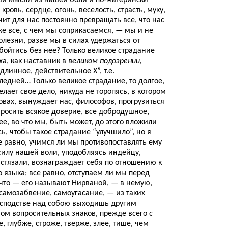
и мысли из нашей боли и по-матерински
 кровь, сердце, огонь, веселость, страсть, муку,
чит для нас постоянно превращать все, что нас
кже все, с чем мы соприкасаемся, — мы и не
олезни, разве мы в силах удержаться от
ойтись без нее? Только великое страдание
ха, как наставник в
великом подозрении,
одлинное, действительное Х”, т.е.
едней… Только великое страдание, то долгое,
лает свое дело, никуда не торопясь, в котором
овах, вынуждает нас, философов, прогрузиться
росить всякое доверие, все добродушное,
е, во что мы, быть может, до этого вложили
, чтобы такое страдание “улучшило”, но я
е равно, учимся ли мы противопоставлять ему
силу нашей воли, уподобляясь индейцу,
истязали, вознаграждает себя по отношению к
 языка; все равно, отступаем ли мы перед
что — его называют Нирваной, — в немую,
 самозабвение, самоугасание, — из таких
осподстве над собою выходишь другим
ом вопросительных знаков, прежде всего с
 глубже, строже, тверже, злее, тише, чем