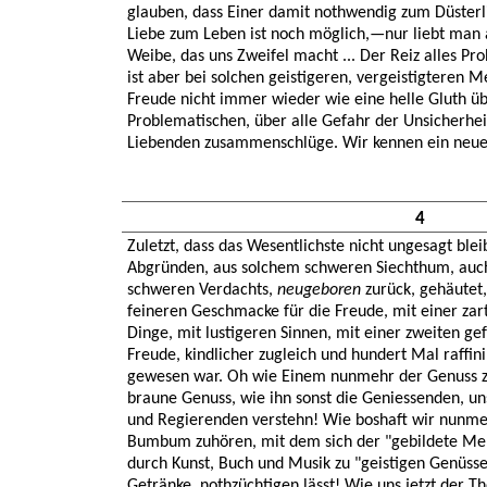
glauben, dass Einer damit nothwendig zum Düsterli
Liebe zum Leben ist noch möglich,—nur liebt man a
Weibe, das uns Zweifel macht ... Der Reiz alles Pr
ist aber bei solchen geistigeren, vergeistigteren M
Freude nicht immer wieder wie eine helle Gluth üb
Problematischen, über alle Gefahr der Unsicherheit
Liebenden zusammenschlüge. Wir kennen ein neues 
4
Zuletzt, dass das Wesentlichste nicht ungesagt bl
Abgründen, aus solchem schweren Siechthum, auc
schweren Verdachts,
neugeboren
zurück, gehäutet, 
feineren Geschmacke für die Freude, mit einer zar
Dinge, mit lustigeren Sinnen, mit einer zweiten ge
Freude, kindlicher zugleich und hundert Mal raffin
gewesen war. Oh wie Einem nunmehr der Genuss z
braune Genuss, wie ihn sonst die Geniessenden, un
und Regierenden verstehn! Wie boshaft wir nunme
Bumbum zuhören, mit dem sich der "gebildete Men
durch Kunst, Buch und Musik zu "geistigen Genüssen
Getränke, nothzüchtigen lässt! Wie uns jetzt der Th