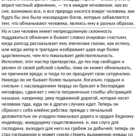
верил честный афинянин, — то в каждое мгновение, как во
сне, возможно все, и вся природа носится вокруг человека, как
будто бы она была маскарадом богов, которые забавляются
тем, что обманывают человека, являясь ему в разных образах.
Но и сам человек имеет непреодолимую склонность
поддаваться обманам и бывает словно очарован счастьем,
когда рапсод рассказывает ему эпические сказки, как истину,
или когда актер в трагедии изображает царя еще более
царственным, чем его показывает действительность.
Интеллект, этот мастер притворства, до тех пор свободен и
уволен от своей рабской службы, пока он может обманывать,
не причиняя вреда; и тогда-то он празднует свои сатурналии.
Никогда он не бывает более пышным, богатым, гордым и
смелым: с наслаждением творца он бросает в беспорядке
метафоры, сдвигает с места пограничные столбы абстракций:
называя, например, реку подвижной дорогой, которая несет
человека туда, куда он в других случаях идет. Теперь он
сбросил с себя клеймо рабства: прежде с печальной
деловитостью он усердно показывал дорогу и орудия бедному
индивиду, жаждущему существования, и, как слуга для
господина, выходил для него на грабеж за добычей; теперь он
стал господином и может смело стереть выражение нужды со