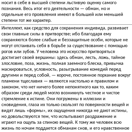
носит в себе в высшей степени льстивую оценку самого
познания. Весь итог его деятельности — обман, но и
отдельные его проявления имеют в большей или меньшей
степени тот же характер.
Интеллект, как средство для сохранения индивида, развивает
свои главные силы в притворстве; ибо благодаря ему
сохраняются более слабые и беззащитные особи, которые не
могут отстаивать себя в борьбе за существование с помощью
рогов или зубов. У человека это искусство притворяться
достигает своей вершины: здесь обман, лесть, ложь, тайное
злословие, поза, жизнь, полная заемного блеска, привычка
маскироваться, условность, разыгрывание комедий перед
другими и перед собой, — короче, постоянное порхание вокруг
пламени тщеславия — являются настолько и правилом и
законом, что нет ничего более непонятного как то, каким
образом среди людей могло возникнуть честное и чистое
стремление к истине. Они погружены в иллюзии и
сновидения, глаза их только скользят по поверхности вещей и
видят лишь «формы», их ощущения никогда не дают истины,
но довольствуются тем, что испытывают раздражение и
играют на ощупь за спиною вещей. К тому же человек всю
жизнь по ночам поддается обманам снов, и его нравственное