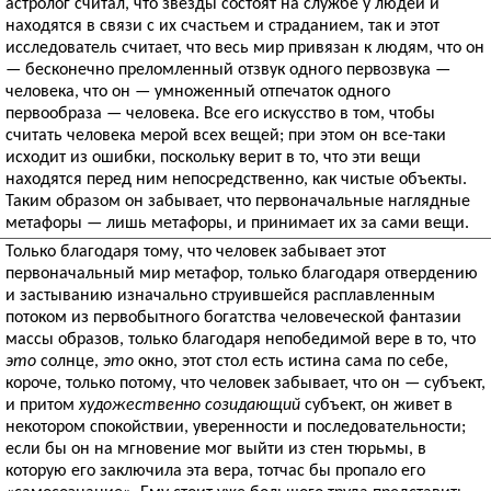
астролог считал, что звезды состоят на службе у людей и
находятся в связи с их счастьем и страданием, так и этот
исследователь считает, что весь мир привязан к людям, что он
— бесконечно преломленный отзвук одного первозвука —
человека, что он — умноженный отпечаток одного
первообраза — человека. Все его искусство в том, чтобы
считать человека мерой всех вещей; при этом он все-таки
исходит из ошибки, поскольку верит в то, что эти вещи
находятся перед ним непосредственно, как чистые объекты.
Таким образом он забывает, что первоначальные наглядные
метафоры — лишь метафоры, и принимает их за сами вещи.
Только благодаря тому, что человек забывает этот
первоначальный мир метафор, только благодаря отвердению
и застыванию изначально струившейся расплавленным
потоком из первобытного богатства человеческой фантазии
массы образов, только благодаря непобедимой вере в то, что
это
солнце,
это
окно, этот стол есть истина сама по себе,
короче, только потому, что человек забывает, что он — субъект,
и притом
художественно созидающий
субъект, он живет в
некотором спокойствии, уверенности и последовательности;
если бы он на мгновение мог выйти из стен тюрьмы, в
которую его заключила эта вера, тотчас бы пропало его