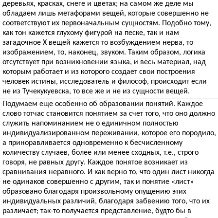
деревьях, красках, снеге и цветах; на самом же деле мы
обладаем лишь метафорами вещей, которые совершенно не
соответствуют их первоначальным сущностям. Подобно тому,
как тон кажется глухому фигурой на песке, так и нам
загадочное X вещей кажется то возбуждением нерва, то
изображением, то, наконец, звуком. Таким образом, логика
отсутствует при возникновении языка, и весь материал, над
которым работает и из которого создает свои построения
человек истины, исследователь и философ, происходит если
не из Тучекукуевска, то все же и не из сущности вещей.
Подумаем еще особенно об образовании понятий. Каждое
слово тотчас становится понятием за счет того, что оно должно
служить напоминанием не о единичном полностью
индивидуализированном переживании, которое его породило,
а приноравливается одновременно к бесчисленному
количеству случаев, более или менее сходных, т.е., строго
говоря, не равных другу. Каждое понятое возникает из
сравнивания неравного. И как верно то, что один лист никогда
не одинаков совершенно с другим, так и понятие «лист»
образовано благодаря произвольному опущению этих
индивидуальных различий, благодаря забвению того, что их
различает; так-то получается представление, будто бы в