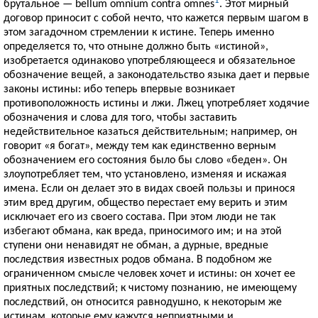
1
брутальное — bellum omnium contra omnes
. Этот мирный
договор приносит с собой нечто, что кажется первым шагом в
этом загадочном стремлении к истине. Теперь именно
определяется то, что отныне должно быть «истиной»,
изобретается одинаково употребляющееся и обязательное
обозначение вещей, а законодательство языка дает и первые
законы истины: ибо теперь впервые возникает
противоположность истины и лжи. Лжец употребляет ходячие
обозначения и слова для того, чтобы заставить
недействительное казаться действительным; например, он
говорит «я богат», между тем как единственно верным
обозначением его состояния было бы слово «беден». Он
злоупотребляет тем, что установлено, изменяя и искажая
имена. Если он делает это в видах своей пользы и принося
этим вред другим, общество перестает ему верить и этим
исключает его из своего состава. При этом люди не так
избегают обмана, как вреда, приносимого им; и на этой
ступени они ненавидят не обман, а дурные, вредные
последствия известных родов обмана. В подобном же
ограниченном смысле человек хочет и истины: он хочет ее
приятных последствий; к чистому познанию, не имеющему
последствий, он относится равнодушно, к некоторым же
истинам, которые ему кажутся неприятными и