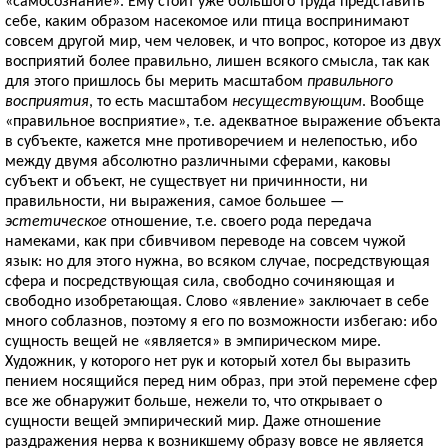
«самосознание». Ему стоит уже большого труда представить
себе, каким образом насекомое или птица воспринимают
совсем другой мир, чем человек, и что вопрос, которое из двух
восприятий более правильно, лишен всякого смысла, так как
для этого пришлось бы мерить масштабом
правильного
восприятия
, то есть масштабом
несуществующим
. Вообще
«правильное восприятие», т.е. адекватное выражение объекта
в субъекте, кажется мне противоречием и нелепостью, ибо
между двумя абсолютно различными сферами, каковы
субъект и объект, не существует ни причинности, ни
правильности, ни выражения, самое большее —
эстетическое
отношение, т.е. своего рода передача
намеками, как при сбивчивом переводе на совсем чужой
язык: но для этого нужна, во всяком случае, посредствующая
сфера и посредствующая сила, свободно сочиняющая и
свободно изобретающая. Слово «явление» заключает в себе
много соблазнов, поэтому я его по возможности избегаю: ибо
сущность вещей не «является» в эмпирическом мире.
Художник, у которого нет рук и который хотел бы выразить
пением носящийся перед ним образ, при этой перемене сфер
все же обнаружит больше, нежели то, что открывает о
сущности вещей эмпирический мир. Даже отношение
раздражения нерва к возникшему образу вовсе не является