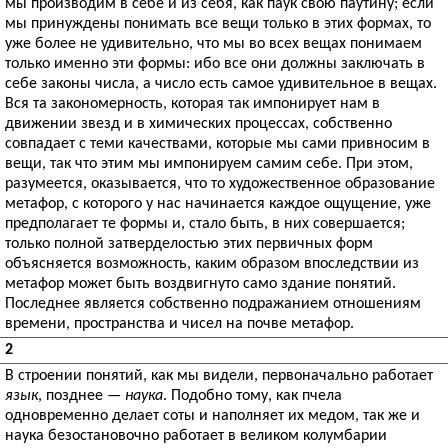
мы производим в себе и из себя, как паук свою паутину; если
мы принуждены понимать все вещи только в этих формах, то
уже более не удивительно, что мы во всех вещах понимаем
только именно эти формы: ибо все они должны заключать в
себе законы числа, а число есть самое удивительное в вещах.
Вся та закономерность, которая так импонирует нам в
движении звезд и в химических процессах, собственно
совпадает с теми качествами, которые мы сами привносим в
вещи, так что этим мы импонируем самим себе. При этом,
разумеется, оказывается, что то художественное образование
метафор, с которого у нас начинается каждое ощущение, уже
предполагает те формы и, стало быть, в них совершается;
только полной затверделостью этих первичных форм
объясняется возможность, каким образом впоследствии из
метафор может быть воздвигнуто само здание понятий.
Последнее является собственно подражанием отношениям
времени, пространства и чисел на почве метафор.
2
В строении понятий, как мы видели, первоначально работает
язык
, позднее —
наука
. Подобно тому, как пчела
одновременно делает соты и наполняет их медом, так же и
наука безостановочно работает в великом колумбарии