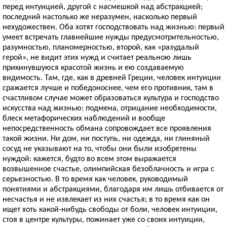
перед интуицией, другой с насмешкой над абстракцией;
последний настолько же неразумен, насколько первый
нехудожествен. Оба хотят господствовать над жизнью: первый
умеет встречать главнейшие нужды предусмотрительностью,
разумностью, планомерностью, второй, как «разудалый
герой», не видит этих нужд и считает реальною лишь
прикинувшуюся красотой жизнь и ею создаваемую
видимость. Там, где, как в древней Греции, человек интуиции
сражается лучше и победоноснее, чем его противник, там в
счастливом случае может образоваться культура и господство
искусства над жизнью: подмена, отрицание необходимости,
блеск метафорических наблюдений и вообще
непосредственность обмана сопровождает все проявления
такой жизни. Ни дом, ни поступь, ни одежда, ни глиняный
сосуд не указывают на то, чтобы они были изобретены
нуждой: кажется, будто во всем этом выражается
возвышенное счастье, олимпийская безоблачность и игра с
серьезностью. В то время как человек, руководимый
понятиями и абстракциями, благодаря им лишь отбивается от
несчастья и не извлекает из них счастья; в то время как он
ищет хоть какой-нибудь свободы от боли, человек интуиции,
стоя в центре культуры, пожинает уже со своих интуиции,