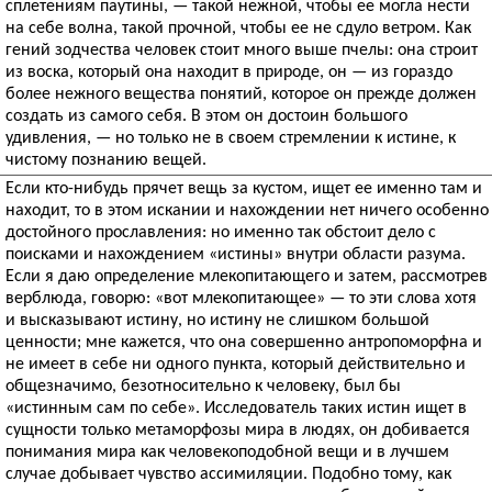
сплетениям паутины, — такой нежной, чтобы ее могла нести
на себе волна, такой прочной, чтобы ее не сдуло ветром. Как
гений зодчества человек стоит много выше пчелы: она строит
из воска, который она находит в природе, он — из гораздо
более нежного вещества понятий, которое он прежде должен
создать из самого себя. В этом он достоин большого
удивления, — но только не в своем стремлении к истине, к
чистому познанию вещей.
Если кто-нибудь прячет вещь за кустом, ищет ее именно там и
находит, то в этом искании и нахождении нет ничего особенно
достойного прославления: но именно так обстоит дело с
поисками и нахождением «истины» внутри области разума.
Если я даю определение млекопитающего и затем, рассмотрев
верблюда, говорю: «вот млекопитающее» — то эти слова хотя
и высказывают истину, но истину не слишком большой
ценности; мне кажется, что она совершенно антропоморфна и
не имеет в себе ни одного пункта, который действительно и
общезначимо, безотносительно к человеку, был бы
«истинным сам по себе». Исследователь таких истин ищет в
сущности только метаморфозы мира в людях, он добивается
понимания мира как человекоподобной вещи и в лучшем
случае добывает чувство ассимиляции. Подобно тому, как