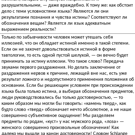
разрушительными, — даже враждебно. К тому же: как обстоит
дело с теми условностями языка? Являются ли они
результатами познания и чувства истины? Соответствуют ли
обозначения вещам? Является ли язык адекватным
выражением реальности?
Только по забывчивости человек может утешать себя
иллюзией, что он обладает истиной именно в такой степени.
Если он не захочет довольствоваться истиной в форме
тавтологии, то есть одной пустой шелухой, — он вечно будет
принимать за истину иллюзии. Что такое слово? Передача
звуками первого раздражения. Но делать заключение от
раздражения нервов к причине, лежащей вне нас, есть уже
результат ложного и недопустимого применения положения об
основании. Если бы решающим условием при происхождении
языка была только истина, а выбирая обозначения предметов,
люди руководствовались бы только достоверностью, — то
каким образом мы могли бы говорить: «камень тверд», как
будто слово «тверд» обозначает нечто абсолютное, а не наше
совершенно субъективное ощущение! Мы разделяем
предметы по родам, «куст» у нас мужского рода, «лоза» —
женского: совершенно произвольные обозначения! Как
далеко мы вышли за канон достоверности! Словом Schlange