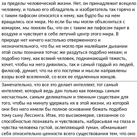
за пределы человеческой жизни. Нет, он принадлежит всецело
человеку, и только его обладатель и изобретатель так горячо и
с таким пафосом относится к нему, как будто бы на нем
вращались оси мира. Но если бы мы могли объясниться с
комаром, мы поняли бы, что он с таким же пафосом парит в
воздухе и чувствует в себе летучий центр этого мира. В
природе нет ничего настолько отверженного и
незначительного, что бы не могло при малейшем дыхании
этой силы познания тотчас же раздуться подобно мехам; и
подобно тому, как всякий человек, поднимающий тяжесть,
хочет, чтобы на него дивились, так и самый гордый из людей,
философ, думает, что на его поступки и мысли направлены
взоры всей вселенной, со всех ее отдаленных концов.
Замечательно, что все это делает интеллект, тот самый
интеллект, который ведь дан только как помощь самым
несчастным, самым деликатным и тленным существам для
того, чтобы на минуту удержать их в этой жизни, из которой
они без него имели бы полное основание бежать подобно
тому сыну Лессинга. Итак, это высокомерие, связанное со
способностью познавать и чувствовать, набрасывая на глаза и
чувства человека густой, ослепляющий туман, обманывает
себя относительно ценности всего существования тем, что оно