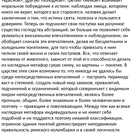
«красной», другую «холодной», третью «немой» возникает
моральное побуждение к истине: наблюдая лжеца, которому
никто не верит, которого все сторонятся, человек делает
заключение о том, что истина свята, полезна и пользуется
доверием. Теперь он подчиняет свои поступки как
разумное
существо господству абстракций; он больше не позволяет себе
увлекаться внезапными впечатлениями и наблюдениями, он
обобщает сначала эти впечатления, делая их бесцветными и
холодными понятиями, для того чтобы привязать к ним
челнок своей жизни и своих поступков. Все, что отличает
человека от животного, зависит от этой его способности делать
из наглядных метафор сухую схему, из картины — понятие. В
царстве этих схем возможно то, что никогда не удалось бы
среди непосредственных впечатлений — построить пирамиду
каст и степеней, создать новый мир законов, привилегий,
подчинений и ограничений, который соперничает с видимым
миром непосредственных впечатлений, являясь более
прочным, общим, более знакомым и более человеческим и
поэтому — правящим и повелевающим. Между тем как всякая
наглядная метафора индивидуальна и не имеет себе
подобной и не поддается поэтому никакой классификации,
огромное здание понятий демонстрирует неподвижную
правильность римского колумбария и в своей логичности