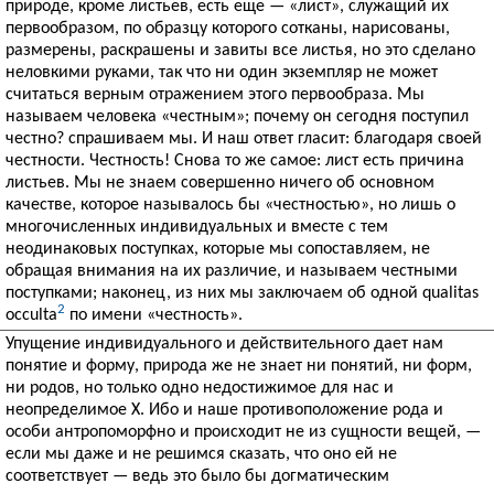
природе, кроме листьев, есть еще — «лист», служащий их
первообразом, по образцу которого сотканы, нарисованы,
размерены, раскрашены и завиты все листья, но это сделано
неловкими руками, так что ни один экземпляр не может
считаться верным отражением этого первообраза. Мы
называем человека «честным»; почему он сегодня поступил
честно? спрашиваем мы. И наш ответ гласит: благодаря своей
честности. Честность! Снова то же самое: лист есть причина
листьев. Мы не знаем совершенно ничего об основном
качестве, которое называлось бы «честностью», но лишь о
многочисленных индивидуальных и вместе с тем
неодинаковых поступках, которые мы сопоставляем, не
обращая внимания на их различие, и называем честными
поступками; наконец, из них мы заключаем об одной qualitas
2
occulta
по имени «честность».
Упущение индивидуального и действительного дает нам
понятие и форму, природа же не знает ни понятий, ни форм,
ни родов, но только одно недостижимое для нас и
неопределимое X. Ибо и наше противоположение рода и
особи антропоморфно и происходит не из сущности вещей, —
если мы даже и не решимся сказать, что оно ей не
соответствует — ведь это было бы догматическим