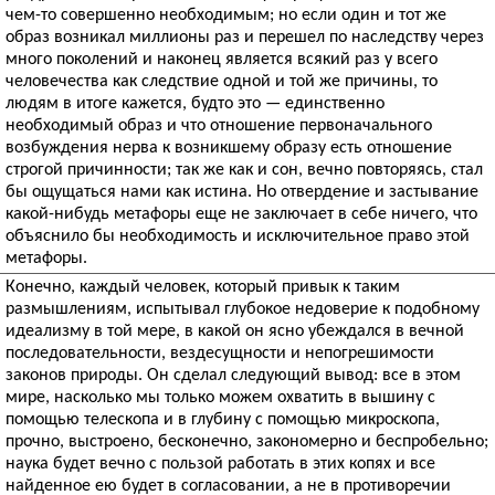
чем-то совершенно необходимым; но если один и тот же
образ возникал миллионы раз и перешел по наследству через
много поколений и наконец является всякий раз у всего
человечества как следствие одной и той же причины, то
людям в итоге кажется, будто это — единственно
необходимый образ и что отношение первоначального
возбуждения нерва к возникшему образу есть отношение
строгой причинности; так же как и сон, вечно повторяясь, стал
бы ощущаться нами как истина. Но отвердение и застывание
какой-нибудь метафоры еще не заключает в себе ничего, что
объяснило бы необходимость и исключительное право этой
метафоры.
Конечно, каждый человек, который привык к таким
размышлениям, испытывал глубокое недоверие к подобному
идеализму в той мере, в какой он ясно убеждался в вечной
последовательности, вездесущности и непогрешимости
законов природы. Он сделал следующий вывод: все в этом
мире, насколько мы только можем охватить в вышину с
помощью телескопа и в глубину с помощью микроскопа,
прочно, выстроено, бесконечно, закономерно и беспробельно;
наука будет вечно с пользой работать в этих копях и все
найденное ею будет в согласовании, а не в противоречии