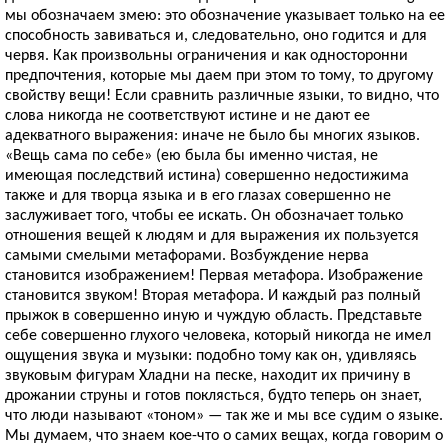
мы обозначаем змею: это обозначение указывает только на ее
способность завиваться и, следовательно, оно годится и для
червя. Как произвольны ограничения и как односторонни
предпочтения, которые мы даем при этом то тому, то другому
свойству вещи! Если сравнить различные языки, то видно, что
слова никогда не соответствуют истине и не дают ее
адекватного выражения: иначе не было бы многих языков.
«Вещь сама по себе» (ею была бы именно чистая, не
имеющая последствий истина) совершенно недостижима
также и для творца языка и в его глазах совершенно не
заслуживает того, чтобы ее искать. Он обозначает только
отношения вещей к людям и для выражения их пользуется
самыми смелыми метафорами. Возбуждение нерва
становится изображением! Первая метафора. Изображение
становится звуком! Вторая метафора. И каждый раз полный
прыжок в совершенно иную и чуждую область. Представьте
себе совершенно глухого человека, который никогда не имел
ощущения звука и музыки: подобно тому как он, удивляясь
звуковым фигурам Хладни на песке, находит их причину в
дрожании струны и готов поклясться, будто теперь он знает,
что люди называют «тоном» — так же и мы все судим о языке.
Мы думаем, что знаем кое-что о самих вещах, когда говорим о