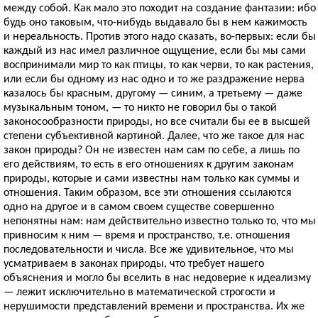
между собой. Как мало это походит на создание фантазии: ибо
будь оно таковым, что-нибудь выдавало бы в нем кажимость
и нереальность. Против этого надо сказать, во-первых: если бы
каждый из нас имел различное ощущение, если бы мы сами
воспринимали мир то как птицы, то как черви, то как растения,
или если бы одному из нас одно и то же раздражение нерва
казалось бы красным, другому — синим, а третьему — даже
музыкальным тоном, — то никто не говорил бы о такой
законосообразности природы, но все считали бы ее в высшей
степени субъективной картиной. Далее, что же такое для нас
закон природы? Он не известен нам сам по себе, а лишь по
его действиям, то есть в его отношениях к другим законам
природы, которые и сами известны нам только как суммы и
отношения. Таким образом, все эти отношения ссылаются
одно на другое и в самом своем существе совершенно
непонятны нам: нам действительно известно только то, что мы
привносим к ним — время и пространство, т.е. отношения
последовательности и числа. Все же удивительное, что мы
усматриваем в законах природы, что требует нашего
объяснения и могло бы вселить в нас недоверие к идеализму
— лежит исключительно в математической строгости и
нерушимости представлений времени и пространства. Их же