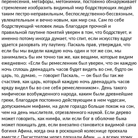
перенесения, метафоры, метонимии, постоянно обнаруживает
стремление изобразить видимый мир бодрствующих людей
таким пестро-неправильным, беспоследственно-бессвязным,
увлекательным и вечно новым, как мир сна. Сам по себе
бодрствующий человек лишь благодаря прочной и
правильной паутине понятий уверен в том, что бодрствует, и
именно потому иногда думает, что спит, если искусству вдруг
удается разорвать эту паутину. Паскаль прав, утверждая, что
если бы мы видели каждую ночь один и тот же сон, мы
занимались бы им точно так же, как вещами, которые видим
ежедневно: «Если бы ремесленник был уверен, что он каждую
ночь сплошь двенадцать часов будет видеть во сне, будто он
царь, то, думаю, — говорит Паскаль, — он был бы так же
счастлив, как царь, который каждую ночь двенадцать часов
кряду видел бы во сне себя ремесленником». День такого
мифически возбужденного народа, каким были древнейшие
греки, благодаря постоянно действующим в нем чудесам,
допускаемым мифами, на деле гораздо больше похож на сон,
чем на день мыслителя, отрезвленного наукой. Если дерево
может говорить, как нимфа, или если бог в оболочке быка
может похищать дев, если внезапно становится видимой сама
богиня Афина, когда она в роскошной колеснице проехала
вместе с Писистратом через площади Афин, — а всему этому