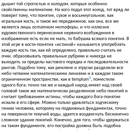
дышит той строгостью и холодом, которые особенно
свойственны математике. На кого подул этот холод, тот вряд ли
поверит тому, что понятие, сухое и восьмиугольное, как
игральная кость, и такое же передвижное, как она, все же
является лишь
остатком метафоры
, и что иллюзия
художественного перенесения нервного возбуждения в
изображение есть если не мать, то бабушка всякого понятия. В
этой игре в кости-понятия «истиной» называется употреблять
каждую кость так, как ей определено, правильно считать ее
очки, образовывать правильные рубрики и никогда не
выходить за пределы кастового порядка и последовательности
рангов. Подобно тому, как римляне и этруски разделили все
небо четкими математическими линиями и в каждом таком
3
ограниченном пространстве, как в templum
, поместили
одного бога; точно так же и каждый народ имеет над своей
головой такое же математически разделенное небо понятий и
считает требованием истины, чтобы каждого бога-понятие
искали в его сфере. Можно только удивляться зодческому
гению человека, которому на подвижных фундаментах, точно
на поверхности текучей воды, удается воздвигнуть бесконечно
сложное здание понятий. Конечно, для того, чтобы удержаться
на таком фундаменте, его постройка должна быть подобна