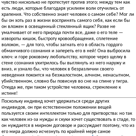
чувство нисколько не протестует против этого; между тем как
есть люди, которые благодаря усилиям воли отучились от
храпения. Что собственно знает человек о самом себе? Мог ли
бы он хоть раз в жизни воспринять самого себя, как если бы
он вложен в освещенный стеклянный ящик? Разве не
умалчивает от него природа почти все, даже о его теле —
извороты кишок, быстроту кровообращения, сплетение
волокон, — для того, чтобы загнать его в область гордого
обманчивого сознания и запереть его в ней! Она выбросила
ключ: и горе роковому любопытству, которое через щелку в
стене сознания ухитрилось бы выглянуть из него наружу и
вниз, и узнало бы, что человек в безразличии своего
неведения покоится на безжалостном, алчном, ненасытном,
убийственном, словно бы повиснув во сне на спине у тигра.
Откуда же, при таком устройстве человека, стремление к
истине!
Поскольку индивид хочет удержаться среди других
индивидов, он при естественном положении вещей
пользуется своим интеллектом только для притворства: но так
как человек из-за нужды и скуки хочет существовать в стаде, то
он нуждается в мирном договоре и рассуждает поэтому, что из
его мира должно исчезнуть по крайней мере самое