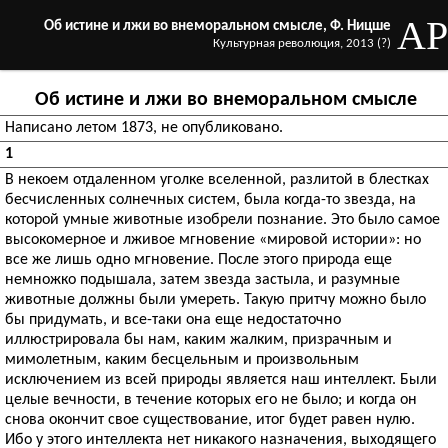
AP
Об истине и лжи во внеморальном смысле, Ф. Ницше
Культурная революция, 2013 (?)
Об истине и лжи во внеморальном смысле
Написано летом 1873, не опубликовано.
1
В некоем отдаленном уголке вселенной, разлитой в блестках
бесчисленных солнечных систем, была когда-то звезда, на
которой умные животные изобрели познание. Это было самое
высокомерное и лживое мгновение «мировой истории»: но
все же лишь одно мгновение. После этого природа еще
немножко подышала, затем звезда застыла, и разумные
животные должны были умереть. Такую притчу можно было
бы придумать, и все-таки она еще недостаточно
иллюстрировала бы нам, каким жалким, призрачным и
мимолетным, каким бесцельным и произвольным
исключением из всей природы является наш интеллект. Были
целые вечности, в течение которых его не было; и когда он
снова окончит свое существование, итог будет равен нулю.
Ибо у этого интеллекта нет никакого назначения, выходящего