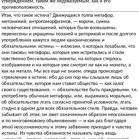
утверждением, таким же недоказуемым, как и его
противоположность.
Итак, что такое истина? Движущаяся толпа метафор,
метонимий, антропоморфизмов, — короче, сумма
человеческих отношений, которые были возвышены,
перенесены и украшены поэзией и риторикой и после долгого
употребления кажутся людям каноническими и
обязательными: истины — иллюзии, о которых позабыли, что
они таковы; метафоры, которые уже истрепались и стали
чувственно бессильными; монеты, на которых стерлось
изображение и на которые уже смотрят не как на монеты, а
как на металл. Мы все еще не знаем, откуда происходит
стремление к истине: ибо до сих пор мы слышали лишь об
обязательстве, которое нам ставит общество — как залог
своего существования, — обязательстве быть правдивыми, т.е.
употреблять обычные метафоры, или, выражаясь морально,
об обязательстве лгать согласно принятой условности, лгать
стадно в одном для всех обязательном стиле. Правда, человек
забывает об этом; он лжет означенным образом неосознанно
и по многовековому обыкновению — и как раз
благодаря
этой неосознанности
и этому забвению приходит к чувству
истины. Из чувства обязанности называть одну вещь