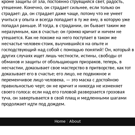
кроме защиты от зла, постоянно струящийся свет, радость,
утешение. Конечно, он страдает сильнее, если только он
страдает: да, он страдает даже чаще, потому что не умеет
учиться у опыта и всегда попадает в ту же яму, в которую уже
попадал раньше. И тогда, в страдании, он бывает таким же
неразумным, как в счастье: он громко кричит и ничем не
утешается. Как не похоже на него поступает в таком же
несчастье человек-стоик, выучившийся на опыте и
господствующий над собой с помощью понятий! Он, который в
других случаях ищет лишь честности, истины, свободы от
обманов и защиты от обольщающих призраков, теперь, в
несчастии, доказывает свое мастерство в притворстве, как тот
доказывает его в счастье; его лицо, не подвижное и
переменчивое лицо человека, — это маска с достойною
правильностью черт; он не кричит и никогда не изменяет
своего голоса: если над его головой разверзается грозовая
туча, он завертывается в свой плащ и медленными шагами
продолжает идти под дождем.
Home
|
About