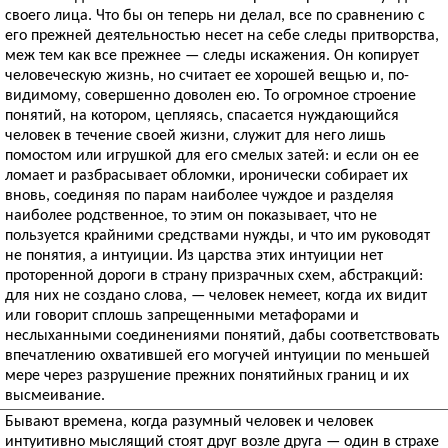
своего лица. Что бы он теперь ни делал, все по сравнению с
его прежней деятельностью несет на себе следы притворства,
меж тем как все прежнее — следы искажения. Он копирует
человеческую жизнь, но считает ее хорошей вещью и, по-
видимому, совершенно доволен ею. То огромное строение
понятий, на котором, цепляясь, спасается нуждающийся
человек в течение своей жизни, служит для него лишь
помостом или игрушкой для его смелых затей: и если он ее
ломает и разбрасывает обломки, иронически собирает их
вновь, соединяя по парам наиболее чуждое и разделяя
наиболее родственное, то этим он показывает, что не
пользуется крайними средствами нужды, и что им руководят
не понятия, а интуиции. Из царства этих интуиции нет
проторенной дороги в страну призрачных схем, абстракций:
для них не создано слова, — человек немеет, когда их видит
или говорит сплошь запрещенными метафорами и
неслыханными соединениями понятий, дабы соответствовать
впечатлению охватившей его могучей интуиции по меньшей
мере через разрушение прежних понятийных границ и их
высмеивание.
Бывают времена, когда разумный человек и человек
интуитивно мыслящий стоят друг возле друга — один в страхе