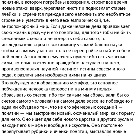
понятий, в котором погребены воззрения, строит все время
новые этажи вверх, укрепляет, чистит и подновляет старые
ячейки, и стремится прежде всего наполнить это необъятное
строение и уместить в него весь эмпирический, т.е.
антропоморфный мир. Если даже человек дела привязывает
свою жизнь к разуму и его понятиям, для того чтобы не быть
снесенным с места и не потерять себя самого, то
исследователь строит свою хижину у самой башни науки,
чтобы и самому участвовать в ее перестройке и найти себе в
ней оплот. А этот оплот ему очень нужен: ибо есть ужасные
силы, которые постоянно враждебно наступают на него,
противопоставляя научной «истине» истины совсем иного
рода, с различными изображениями на их щитах.
Это побуждение к образованию метафор, это основное
побуждение человека (которое ни на минуту нельзя
сбрасывать со счетов, ибо тем самым мы сбрасывали бы со
счетов самого человека) на самом деле вовсе не побеждено и
едва ли обуздано тем, что из его эфемерных созданий —
понятий — мы выстроили новый, окоченелый мир, как тюрьму
для него. Оно ищет для себя нового царства и другого русла и
находит его в мифе и вообще в искусстве. Оно постоянно
перепутывает рубрики и ячейки понятий, выставляя новые