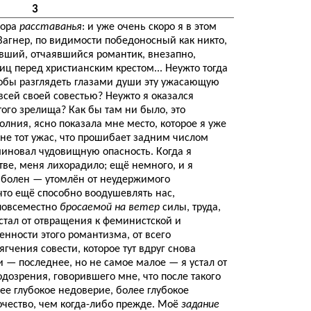
3
пора
расставанья
: и уже очень скоро я в этом
Вагнер, по видимости победоносный как никто,
вший, отчаявшийся романтик, внезапно,
ц перед христианским крестом... Неужто тогда
тобы разглядеть глазами души эту ужасающую
всей своей совестью? Неужто я оказался
того зрелища? Как бы там ни было, это
лния, ясно показала мне место, которое я уже
не тот ужас, что прошибает задним числом
, миновал чудовищную опасность. Когда я
тве, меня лихорадило; ещё немного, и я
 болен — утомлён от неудержимого
что ещё способно воодушевлять нас,
повсеместно
бросаемой на ветер
силы, труда,
стал от отвращения к феминистской и
нности этого романтизма, от всего
гчения совести, которое тут вдруг снова
и — последнее, но не самое малое — я устал от
дозрения, говорившего мне, что после такого
ее глубокое недоверие, более глубокое
очество, чем когда-либо прежде. Моё
задание