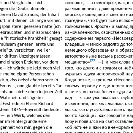
r und Vergleicher nicht
спиною», — а некоторые, как, к
egen die Deutschtümelei,
размышления», даже временем 
enen David Strauss, der Inhalt
книгою, вышедшей в свет до ни
t, mit denen ich lange vorher,
трагедии», что будет ясно всяк
sphilisterei gesessen hatte (ich
толкователю). Яростный выпад п
 gebrauchten und missbrauchten
измочаленности, свойственных 
e "historische Krankheit" gesagt
содержанием первого «Несвоевр
m, mühsam genesen lernte und
владевшим мною задолго до того
rie" zu verzichten, weil er
немецкого образования и образ
 der dritten Unzeitgemässen
авторство ныне весьма расхожег
{77}
nd einzigen Erzieher, vor dem
мещанство»
—); и мои слова
—ich würde sie jetzt noch viel
того, кто долго и с трудом от н
ür meine eigne Person schon
чураться «духа исторической на
 drin,
das heisst ebenso sehr in
Когда позже, в третьем «Несво
mismus
—, und glaubte bereits "an
своему первому и единственном
enhauer nicht: eben in jener Zeit
нынче я выразил бы его куда си
r Wahrheit und Lüge im
лад, — я сам уже оказался глуб
d Festrede zu Ehren Richard
и смятения,
иными словами, ока
esfeier 1876—Bayreuth bedeutet
насколько и углубления всего п
at—, ein Werk, welches den
во что вообще», как говорят в на
war im Hintergrunde eine
пору и появился на свет оставл
genheit von mir, gegen die
«об истине и лжи во внемораль