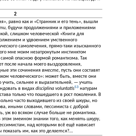
2
», равно как и «Странник и его тень», вышли
сти
, будучи продолжениями и приложениями
ской, слишком человеческой «Книги для
должением и удвоением умственного
ческого
самолечения, прямо-таки изысканного
ного мне моим незатронутым инстинктом
 самой опасною формой романтизма. Так
лет после начала моего выздоровления,
дные эти сочинения
вместе
, пусть они составят
шком человеческого»: может быть, вместе они
но учить, сильнее и выразительней, —
учить
53
ендовать в видах
disciplina voluntatis
натурам
тава только что пошедшего в рост поколения. В
овольно часто выходившего из своей шкуры, но
ова, иными словами, пессимиста с доброй
ь, уж во всяком случае больше не романтика.
в этом змеином знании того, как
менять шкуру
,
ессимистам, над которыми всё ещё нависает
 показать им, как это
делается
?...