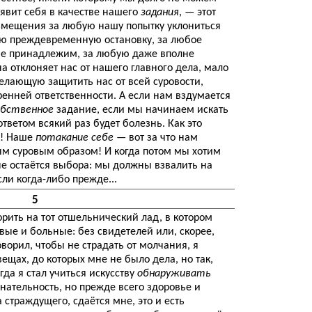
ыявит себя в качестве нашего
задания
, — этот
озмещения за любую нашу попытку уклониться
бую преждевременную остановку, за любое
 не принадлежим, за любую даже вполне
а отклоняет нас от нашего главного дела, мало
желающую защитить нас от всей суровости,
енней ответственности. А если нам вздумается
обственное
задание, если мы начинаем искать
ответом всякий раз будет болезнь. Как это
о! Наше
потакание себе
— вот за что нам
ым суровым образом! И когда потом мы хотим
 не остаётся выбора: мы должны взвалить на
сли когда-либо прежде...
5
орить на тот отшельнический лад, в котором
ые и больные: без свидетелей или, скорее,
оворил, чтобы не страдать от молчания, я
ещах, до которых мне не было дела, но так,
гда я стал учиться искусству
обнаруживать
нательность, но прежде всего здоровье и
 страждущего, сдаётся мне, это и есть