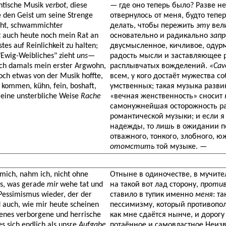
antische Musik
verbot
, diese
— где оно теперь было? Разве не
e den Geist um seine Strenge
отвернулось от меня, будто тепе
ucht, schwammichter
делать, чтобы пережить
эту
вели
t auch heute noch mein Rat an
основательно и радикально
зап
es auf Reinlichkeit zu halten;
двусмысленное, кичливое, одур
 "Ewig-Weibliches" zieht
uns
—
радость мысли и заставляющее р
ch damals mein erster Argwohn,
расплывчатых вожделений.
«Cav
och etwas von der Musik hoffte,
всем, у кого достаёт мужества с
 kommen, kühn, fein, boshaft,
умственных; такая музыка развин
 eine unsterbliche Weise
Rache
«вечная женственность» сносит
самонужнейшая осторожность ра
романтической музыки; и если я
надежды, то лишь в ожидании по
отважного, тонкого, злобного, ю
отомстить
той музыке. —
ich, nahm ich, nicht ohne
Отныне в одиночестве, в мучите
s, was gerade
mir
wehe tat und
на такой вот лад сторону,
проти
Pessimismus wieder, der der
ставило в тупик именно
меня
: т
d auch, wie mir heute scheinen
пессимизму, который противопол
enes verborgene und herrische
как мне сдаётся нынче, и дорогу
s sich endlich als unsre
Aufgabe
потаённое и самовластное Неиз