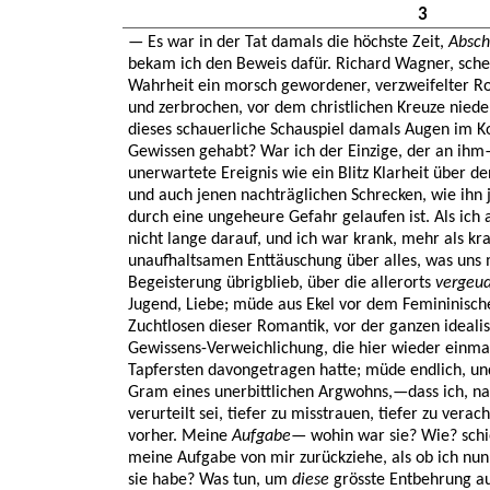
3
— Es war in der Tat damals die höchste Zeit,
Absch
bekam ich den Beweis dafür. Richard Wagner, schei
Wahrheit ein morsch gewordener, verzweifelter Roma
und zerbrochen, vor dem christlichen Kreuze nieder
dieses schauerliche Schauspiel damals Augen im K
Gewissen gehabt? War ich der Einzige, der an ihm—
unerwartete Ereignis wie ein Blitz Klarheit über de
und auch jenen nachträglichen Schrecken, wie ihn 
durch eine ungeheure Gefahr gelaufen ist. Als ich al
nicht lange darauf, und ich war krank, mehr als k
unaufhaltsamen Enttäuschung über alles, was un
Begeisterung übrigblieb, über die allerorts
vergeu
Jugend, Liebe; müde aus Ekel vor dem Femininisc
Zuchtlosen dieser Romantik, vor der ganzen ideali
Gewissens-Verweichlichung, die hier wieder einma
Tapfersten davongetragen hatte; müde endlich, un
Gram eines unerbittlichen Argwohns,—dass ich, na
verurteilt sei, tiefer zu misstrauen, tiefer zu veracht
vorher. Meine
Aufgabe
— wohin war sie? Wie? schien
meine Aufgabe von mir zurückziehe, als ob ich nun
sie habe? Was tun, um
diese
grösste Entbehrung a