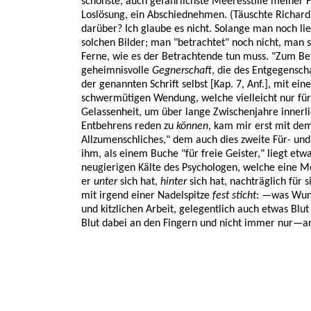
schönste, auch gefährlichste Meeresstille meiner Fa
Loslösung, ein Abschiednehmen. (Täuschte Richard 
darüber? Ich glaube es nicht. Solange man noch li
solchen Bilder; man "betrachtet" noch nicht, man ste
Ferne, wie es der Betrachtende tun muss. "Zum Be
geheimnisvolle
Gegnerschaft
, die des Entgegensch
der genannten Schrift selbst [Kap. 7, Anf.], mit ein
schwermütigen Wendung, welche vielleicht nur für
Gelassenheit, um über lange Zwischenjahre innerli
Entbehrens reden zu
können
, kam mir erst mit de
Allzumenschliches," dem auch dies zweite Für- und
ihm, als einem Buche "für freie Geister," liegt et
neugierigen Kälte des Psychologen, welche eine M
er
unter
sich hat,
hinter
sich hat, nachträglich für s
mit irgend einer Nadelspitze
fest sticht
: —was Wund
und kitzlichen Arbeit, gelegentlich auch etwas Blut
Blut dabei an den Fingern und nicht immer nur—an 