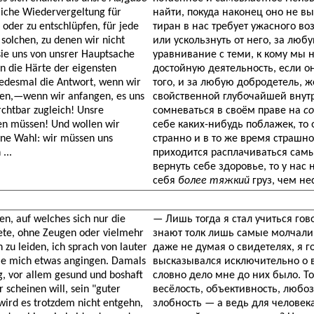
liche Wiedervergeltung für
найти, покуда наконец оно не в
oder zu entschlüpfen, für jede
тиран в нас требует ужасного в
 solchen, zu denen wir nicht
или ускользнуть от него, за лю
 sie uns von unsrer Hauptsache
уравнивание с теми, к кому мы
en die Härte der eigensten
достойную деятельность, если он
 jedesmal die Antwort, wenn wir
того, и за любую добродетель, 
len,—wenn wir anfangen, es uns
свойственной глубочайшей внутр
chtbar zugleich! Unsre
сомневаться в своём праве на
с
sen müssen! Und wollen wir
себе каких-нибудь поблажек, то 
eine Wahl: wir müssen uns
странно и в то же время страшн
...
приходится расплачиваться сам
вернуть себе здоровье, то у нас
себя
более тяжкий
груз, чем не
en, auf welches sich nur die
— Лишь тогда я стал учиться гов
ete, ohne Zeugen oder vielmehr
знают толк лишь самые молчалив
zu leiden, ich sprach von lauter
даже не думая о свидетелях, я г
 sie mich etwas angingen. Damals
высказывался исключительно о в
ig, vor allem gesund und boshaft
словно дело мне до них было. То
 scheinen will, sein "guter
весёлость, объективность, любоз
ird es trotzdem nicht entgehn,
злобность — а ведь для человека