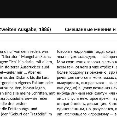
Zweiten Ausgabe, 1886)
Смешанные мнения и и
 und nur von dem reden, was
Говорить надо лишь тогда, когда 
 "Literatur," Mangel an Zucht.
чем ты уже
совладал
, — всё про
n: "ich" bin darin, mit allem,
Мои сочинения говорят
лишь
о т
in stolzerer Ausdruck erlaubt
всем тем, от чего я уже отрёкся,
iel—
unter
mir ... Aber es
более гордому выражению,
ego 
ne, der Distanz, bis die Lust
речь: уже многое в моих глазах 
 irgend ein eigenes Faktum oder
вылущивать, выпрастывать, выкл
 auszubeuten, blosszulegen,
как угодно) в целях познания не
rn sind alle meine Schriften, mit
нибудь личный мой фактум или 
,
zurückzudatieren
—sie reden
лишь спустя некоторое время, и
die drei ersten
отстранённость, дистанция. В э
 die Entstehungs- und
единственным, но, разумеется
 (der "Geburt der Tragödie" im
от настоящего к прошлому
— ве