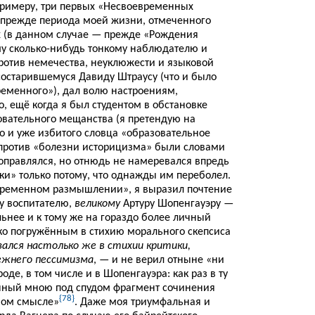
 примеру, три первых «Несвоевременных
прежде периода моей жизни, отмеченного
х (в данном случае — прежде «Рождения
ому сколько-нибудь тонкому наблюдателю и
ротив немечества, неуклюжести и языковой
состарившемуся Давиду Штраусу (что и было
еменного»), дал волю настроениям,
, ещё когда я был студентом в обстановке
овательного мещанства (я претендую на
о и уже избитого словца «образовательное
 против «болезни историцизма» были словами
её оправлялся, но отнюдь не намеревался впредь
уки» только потому, что однажды им переболел.
евременном размышлении», я выразил почтение
у воспитателю,
великому
Артуру Шопенгауэру —
льнее и к тому же на гораздо более личный
око погружённым в стихию морального скепсиса
зался настолько же в стихии критики,
режнего пессимизма
, — и не верил отныне «ни
роде, в том числе и в Шопенгауэра: как раз в ту
енный мною под спудом фрагмент сочинения
{78}
ном смысле»
. Даже моя триумфальная и