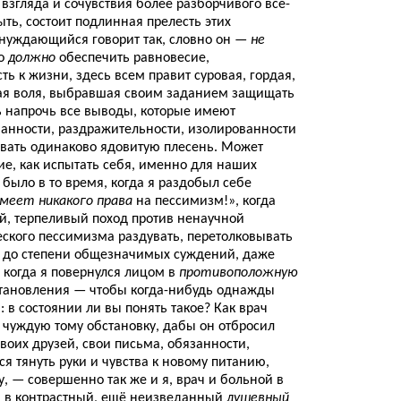
т взгляда и сочувствия более разборчивого всё-
ыть, состоит подлинная прелесть этих
 нуждающийся говорит так, словно он —
не
то
должно
обеспечить равновесие,
ь к жизни, здесь всем правит суровая, гордая,
вая воля, выбравшая своим заданием защищать
ь напрочь все выводы, которые имеют
ванности, раздражительности, изолированности
вать одинаково ядовитую плесень. Может
ние, как испытать себя, именно для наших
было в то время, когда я раздобыл себе
имеет никакого права
на пессимизм!», когда
ой, терпеливый поход против ненаучной
ского пессимизма раздувать, перетолковывать
 до степени общезначимых суждений, даже
 когда я повернулся лицом в
противоположную
становления — чтобы когда-нибудь однажды
 в состоянии ли вы понять такое? Как врач
чуждую тому обстановку, дабы он отбросил
своих друзей, свои письма, обязанности,
ся тянуть руки и чувства к новому питанию,
, — совершенно так же и я, врач и больной в
и в контрастный, ещё неизведанный
душевный