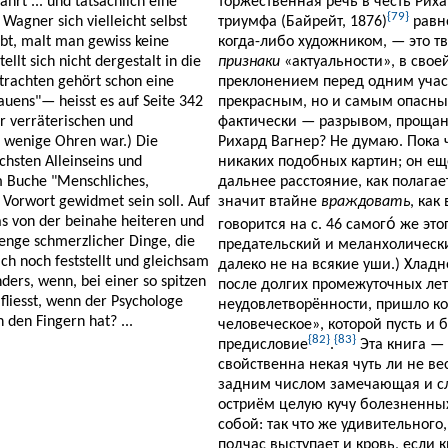
hrt ... und tatsächlich eine
торжественная речь в честь Риха
{79}
Wagner sich vielleicht selbst
триумфа (Байрейт, 1876)
равно
ebt, malt man gewiss keine
когда-либо художником, — это т
llt sich nicht dergestalt in die
признаки
«актуальности», в свое
trachten gehört schon eine
преклонением перед одним учас
auens"— heisst es auf Seite 342
прекрасным, но и самым опасным
er verräterischen und
фактически — разрывом, прощань
 wenige Ohren war.) Die
Рихард Вагнер? Не думаю. Пока ч
chsten Alleinseins und
никаких подобных картин; он ещ
m Buche "Menschliches,
дальнее расстояние, как полаг
 Vorwort gewidmet sein soll. Auf
значит втайне
враждовать
, как
was von der beinahe heiteren und
говорится на с. 46 самого́ же эт
enge schmerzlicher Dinge, die
предательский и меланхолически
ich noch feststellt und gleichsam
далеко не на всякие уши.) Хлад
ers, wenn, bei einer so spitzen
после долгих промежуточных ле
 fliesst, wenn der Psychologe
неудовлетворённости, пришло ко
den Fingern hat? ...
человеческое», которой пусть и 
{82}
{83}
предисловие
.
Эта книга — 
свойственна некая чуть ли не в
задним числом замечающая и с
остриём целую кучу болезненны
собой: так что же удивительного
подчас выступает и кровь, если к