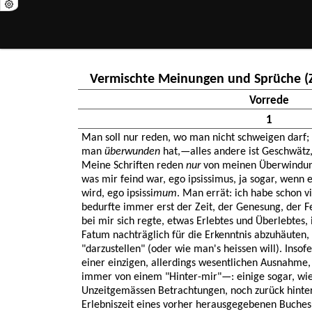
Vermischte Meinungen und Sprüche (
Vorrede
1
Man soll nur reden, wo man nicht schweigen darf;
man
überwunden
hat,—alles andere ist Geschwätz,
Meine Schriften reden
nur
von meinen Überwindunge
was mir feind war, ego ipsissimus, ja sogar, wenn e
wird, ego ipsissi
mum
. Man errät: ich habe schon v
bedurfte immer erst der Zeit, der Genesung, der Fer
bei mir sich regte, etwas Erlebtes und Überlebtes,
Fatum nachträglich für die Erkenntnis abzuhäuten,
"darzustellen" (oder wie man's heissen will). Insofe
einer einzigen, allerdings wesentlichen Ausnahme
immer von einem "Hinter-mir"—: einige sogar, wie 
Unzeitgemässen Betrachtungen, noch zurück hinter
Erlebniszeit eines vorher herausgegebenen Buches