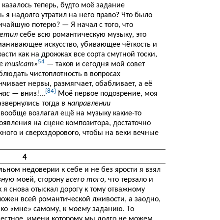
 казалось теперь, будто моё задание
рь я надолго утратил на него право? Что было
чайшую потерю? — Я начал с того, что
ретил
себе всю романтическую музыку, это
манивающее искусство, убивающее чёткость и
асти как на дрожжах все сорта смутной тоски,
54
e musicam»
— таков и сегодня мой совет
облюдать чистоплотность в вопросах
чивает нервы, размягчает, обабливает, а её
{84}
нас
— вниз!...
Моё первое подозрение, моя
звернулись тогда
в направлении
 вообще возлагал ещё на музыку какие-то
явления на сцене композитора, достаточно
жного и сверхздорового, чтобы на веки вечные
4
льном недоверии к себе и не без ярости я взял
вную
моей, сторону
всего того
, что терзало и
ак я снова отыскал дорогу к тому отважному
ожен всей романтической лживости, а заодно,
 ко «мне» самому, к
моему
заданию. То
вестное, имени которому мы долго не можем