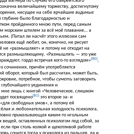
рда Вагнера по случаю его байрейтского
значна величайшему торжеству, достигнутому
ворение, несущее на себе ярчайшие
видимые
й глубине было благодарностью и
тком пройденного мною пути, перед самым
 морским штилем за всё моё плавание... а
ем. (Питал ли насчёт этого иллюзии сам
еловек ещё любит, он, конечно, не рисует
ё не «размышляет» и потому не отходит на
ается размышляющему. «Размышлять — это уже
{80}
 враждуют, гордо встречая кого-то взглядом»
,
ого сочинения, причём употребляется
й оборот, который был рассчитан, может быть,
нокровие, потребное, чтобы
суметь
заговорить
т глубочайшего уединения и
 мне лишь с книгой «Человеческое, слишком
{81}
будет посвящено
это второе за- и
«для свободных умов», а потому ей
есёлая и любознательная холодность психолога,
ловно
прикалывающая
каким-то игольным
х вещей, оставленных психологом
под
собой,
за
, если при столь колкой и щекотливой работе
ровь сочится тогда у психолога из пальцев, да и