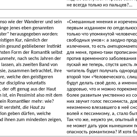
не всегда только из пальцев?...
nso wie der Wanderer und sein
«Смешанные мнения и изречения
änge jenes eben genannten
первым изданием
по отдельно
ister" herausgegeben worden:
только что упомянутой человече
istigen Kur, nämlich der
свободных умов»: а заодно про
in gesund gebliebener Instinkt
излечения, то есть
антироманти
chsten Form der Romantik selbst
для меня, прямо-таки прописан
nunmehr, nach sechs Jahren der
против временного заболевания
 lassen, als zweiten Band von
пускай же теперь, спустя шесть 
 sie, zusammen betrachtet, ihre
читатель будет получать одноро
re
, welche den geistigeren
второй том «Человеческого, сли
 disciplina voluntatis
будут делать своё дело, а имен
, der oft genug aus der Haut
здоровью
, что и можно пореком
ist, ein Pessimist also mit dem
более развитым умственно из сос
kein Romantiker mehr: wie?
них звучит голос пессимиста, д
it versteht,
die Haut zu
неизменно влезавшего в неё сн
tion geben dürfen, welche
волей
к
пессимизму, а, стало быт
nd ihnen zum mindesten zeigen,
Так что же, неужто ум, опытный 
не может дать урок нынешним п
опасность романтизма? И хотя бы