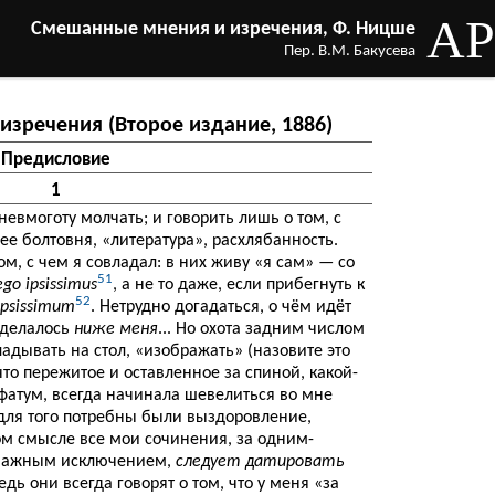
AP
Смешанные мнения и изречения, Ф. Ницше
Пер. В.М. Бакусева
зречения (Второе издание, 1886)
Предисловие
1
невмоготу молчать; и говорить лишь о том, с
чее болтовня, «литература», расхлябанность.
ом, с чем я совладал: в них живу «я сам» — со
51
ego ipsissimus
, а не то даже, если прибегнуть к
52
ipsissimum
. Нетрудно догадаться, о чём идёт
сделалось
ниже меня
... Но охота задним числом
адывать на стол, «изображать» (назовите это
что пережитое и оставленное за спиной, какой-
фатум, всегда начинала шевелиться во мне
 для того потребны были выздоровление,
том смысле все мои сочинения, за одним-
, важным исключением,
следует датировать
дь они всегда говорят о том, что у меня «за