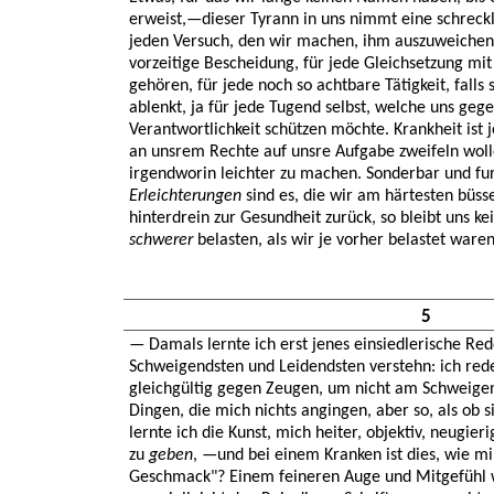
erweist,—dieser Tyrann in uns nimmt eine schreck
jeden Versuch, den wir machen, ihm auszuweichen 
vorzeitige Bescheidung, für jede Gleichsetzung mit
gehören, für jede noch so achtbare Tätigkeit, falls
ablenkt, ja für jede Tugend selbst, welche uns geg
Verantwortlichkeit schützen möchte. Krankheit ist
an unsrem Rechte auf unsre Aufgabe zweifeln wol
irgendworin leichter zu machen. Sonderbar und fur
Erleichterungen
sind es, die wir am härtesten büs
hinterdrein zur Gesundheit zurück, so bleibt uns k
schwerer
belasten, als wir je vorher belastet waren 
5
— Damals lernte ich erst jenes einsiedlerische Red
Schweigendsten und Leidendsten verstehn: ich red
gleichgültig gegen Zeugen, um nicht am Schweigen 
Dingen, die mich nichts angingen, aber so, als ob
lernte ich die Kunst, mich heiter, objektiv, neugier
zu
geben
, —und bei einem Kranken ist dies, wie mir
Geschmack"? Einem feineren Auge und Mitgefühl w