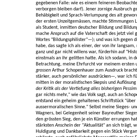
gegebenen Falle: wie es einem feineren Beobachte
verborgen bleiben darf). Jener zornige Ausbruch g
Behäbigkeit und Sprach-Verlumpung des alt geword
der ersten Unzeitgemässen, machte Stimmungen Luf
als Student, inmitten deutscher Bildung und Bildung
mache Anspruch auf die Vaterschaft des jetzt viel
Wortes "Bildungsphilister"—); und was ich gegen di
habe, das sagte ich als einer, der von ihr langsa
ganz und gar nicht willens war, fürderhin auf "Histo
einstmals an ihr gelitten hatte. Als ich sodann, in
Betrachtung, meine Ehrfurcht vor meinem ersten u
grossen
Arthur Schopenhauer zum Ausdruck brachte
stärker, auch persönlicher ausdrücken—, war ich f
mitten in der moralistischen Skepsis und Auflösung
der Kritik als der Vertiefung alles bisherigen Pessi
gar nichts mehr," wie das Volk sagt, auch an Schop
entstand ein geheim gehaltenes Schriftstück "übe
aussermoralischen Sinne." Selbst meine Sieges- un
Wagners, bei Gelegenheit seiner Bayreuther Sieg
den grössten Sieg, den je ein Künstler errungen h
stärksten
Anschein
der "Aktualität" an sich trägt, 
Huldigung und Dankbarkeit gegen ein Stück Vergan