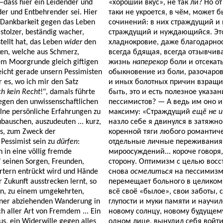
—dass hier ein Leidender und
«хороший вкус», не так ли? Но о
er und Entbehrender sei. Hier
таки не укроется, в чём, может б
e Dankbarkeit gegen das Leben
сочинений: в них страждущий и
stolzer, beständig wacher,
страждущий и нуждающийся. Э
tellt hat, das Leben
wider
den
хладнокровие, даже благодарност
ken, welche aus Schmerz,
всегда бдящая, всегда отзывчи
m Moorgrunde gleich giftigen
жизнь
наперекор
боли и отсекат
icht gerade unsern Pessimisten
обыкновение из боли, разочаро
es, wo ich mir den Satz
и иных болотных причин взращи
h kein Recht
!", damals führte
быть, это и есть полезное указа
gegen den unwissenschaftlichen
пессимистов? — А ведь им оно и 
lne persönliche Erfahrungen zu
максиму: «Страждущий
ещё не 
bauschen, auszudeuten ... kurz,
назло себе я двинулся в затяжн
s, zum Zweck der
коренной тяги любого романтиче
Pessimist sein zu
dürfen
:
отдельные личные переживания
n in eine völlig fremde
мироосуждений... короче говоря,
 seinen Sorgen, Freunden,
сторону. Оптимизм с целью вос
rtern entrückt wird und Hände
снова
осмелиться
на пессимизм:
Zukunft ausstrecken lernt, so
перемещает больного в целиком 
n, zu einem umgekehrten,
всё своё «былое», свои заботы, 
iner abziehenden Wanderung in
глупости и муки памяти и научил
 aller Art von Fremdem ... Ein
новому солнцу, новому будущему
s, ein Widerwille gegen alles
одном лице, вынудил себя войт