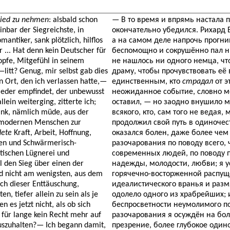
ied zu nehmen
: alsbald schon
— В то время и впрямь настала 
nbar der Siegreichste, in
окончательно убедился. Рихард 
ntiker, sank plötzlich, hilflos
а на самом деле напрочь прогни
 ... Hat denn kein Deutscher für
беспомощно и сокрушённо пал ни
opfe, Mitgefühl in seinem
не нашлось ни одного немца, ч
litt? Genug, mir selbst gab dies
драму, чтобы прочувствовать её 
n Ort, den ich verlassen hatte,—
единственным, кто
страдал
от э
jeder empfindet, der unbewusst
неожиданное событие, словно мо
lein weiterging, zitterte ich;
оставил, — но заодно внушило м
rank, nämlich müde, aus der
всякого, кто, сам того не ведая
s modernen Menschen zur
продолжил свой путь в одиночес
dete
Kraft, Arbeit, Hoffnung,
оказался болен, даже более чем
hen und Schwärmerisch-
разочарования по поводу всего, 
stischen Lügnerei und
современных людей, по поводу 
l den Sieg über einen der
надежды, молодости, любви; я у
d nicht am wenigsten, aus dem
горячечно-восторженной распуще
ch dieser Enttäuschung,
идеалистического вранья и размя
en, tiefer allein zu sein als je
одолело одного из храбрейших; 
 es jetzt nicht, als ob sich
беспросветности неумолимого по
 für lange kein Recht mehr auf
разочарования я осуждён на бол
uszuhalten?— Ich begann damit,
презрение, более глубокое один