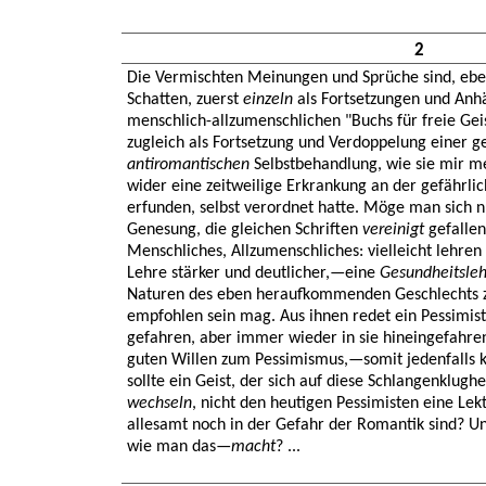
2
Die Vermischten Meinungen und Sprüche sind, ebe
Schatten, zuerst
einzeln
als Fortsetzungen und Anh
menschlich-allzumenschlichen "Buchs für freie Ge
zugleich als Fortsetzung und Verdoppelung einer ge
antiromantischen
Selbstbehandlung, wie sie mir me
wider eine zeitweilige Erkrankung an der gefährli
erfunden, selbst verordnet hatte. Möge man sich 
Genesung, die gleichen Schriften
vereinigt
gefallen
Menschliches, Allzumenschliches: vielleicht lehren
Lehre stärker und deutlicher,—eine
Gesundheitsleh
Naturen des eben heraufkommenden Geschlechts zur
empfohlen sein mag. Aus ihnen redet ein Pessimist
gefahren, aber immer wieder in sie hineingefahren 
guten Willen zum Pessimismus,—somit jedenfalls 
sollte ein Geist, der sich auf diese Schlangenklughe
wechseln
, nicht den heutigen Pessimisten eine Lek
allesamt noch in der Gefahr der Romantik sind? U
wie man das—
macht
? ...