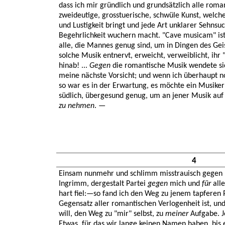
dass ich mir gründlich und grundsätzlich alle rom
zweideutige, grosstuerische, schwüle Kunst, welch
und Lustigkeit bringt und jede Art unklarer Sehns
Begehrlichkeit wuchern macht. "Cave musicam" is
alle, die Mannes genug sind, um in Dingen des Geist
solche Musik entnervt, erweicht, verweiblicht, ihr
hinab! ...
Gegen
die romantische Musik wendete si
meine nächste Vorsicht; und wenn ich überhaupt n
so war es in der Erwartung, es möchte ein Musiker
südlich, übergesund genug, um an jener Musik auf
zu nehmen
. —
4
Einsam nunmehr und schlimm misstrauisch gegen m
Ingrimm, dergestalt Partei
gegen
mich und
für
alle
hart fiel:—so fand ich den Weg zu jenem tapferen 
Gegensatz aller romantischen Verlogenheit ist, un
will, den Weg zu "mir" selbst, zu
meiner
Aufgabe. J
Etwas, für das wir lange keinen Namen haben, bis e