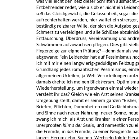
was vielleicht den Reiz dieser Schriften ausmacht,
Entbehrender redet, wie als ob er
nicht
ein Leidend
soll
das Gleichgewicht, die Gelassenheit, sogar di
aufrechterhalten werden, hier waltet ein strenger, 
beständig reizbarer Wille, der sich die Aufgabe ges
Schmerz zu verteidigen und alle Schlüsse abzuknic
Enttäuschung, Überdruss, Vereinsamung und andre
Schwämmen aufzuwachsen pflegen. Dies gibt vielle
Fingerzeige zur eignen Prüfung?—denn damals war 
abgewann: "ein Leidender hat auf Pessimismus
noc
ich mit mir einen langwierig-geduldigen Feldzug 
Grundhang jedes romantischen Pessimismus, einze
allgemeinen Urteilen, ja Welt-Verurteilungen aufzu
damals drehte ich meinen Blick
herum
. Optimismu
Wiederherstellung, um irgendwann einmal wieder 
versteht ihr das? Gleich wie ein Arzt seinen Kranke
Umgebung stellt, damit er seinem ganzen "Bisher,"
Briefen, Pflichten, Dummheiten und Gedächtnisma
und Sinne nach neuer Nahrung, neuer Sonne, neuer 
zwang ich mich, als Arzt und Kranker in
einer
Perso
unerprobten
Klima der Seele
, und namentlich zu e
die Fremde, in
das
Fremde, zu einer Neugierde nach
langes Herumziehn, Suchen, Wechseln folgte hierau