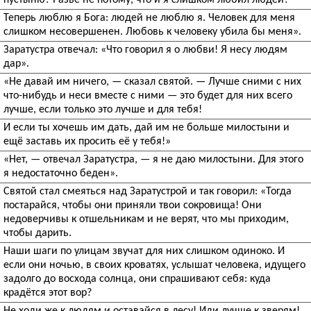
пустыню? Разве не потому, что и я слишком любил людей?
Теперь люблю я Бога: людей не люблю я. Человек для меня
слишком несовершенен. Любовь к человеку убила бы меня».
Заратустра отвечал: «Что говорил я о любви! Я несу людям
дар».
«Не давай им ничего, — сказал святой. — Лучше сними с них
что-нибудь и неси вместе с ними — это будет для них всего
лучше, если только это лучше и для тебя!
И если ты хочешь им дать, дай им не больше милостыни и
ещё заставь их просить её у тебя!»
«Нет, — отвечал Заратустра, — я не даю милостыни. Для этого
я недостаточно беден».
Святой стал смеяться над Заратустрой и так говорил: «Тогда
постарайся, чтобы они приняли твои сокровища! Они
недоверчивы к отшельникам и не верят, что мы приходим,
чтобы дарить.
Наши шаги по улицам звучат для них слишком одиноко. И
если они ночью, в своих кроватях, услышат человека, идущего
задолго до восхода солнца, они спрашивают себя: куда
крадётся этот вор?