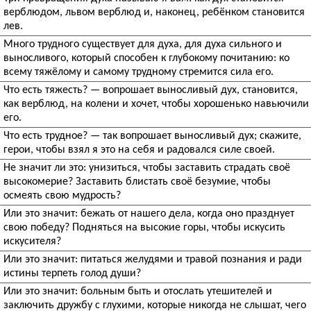
верблюдом, львом верблюд и, наконец, ребёнком становится
лев.
Много трудного существует для духа, для духа сильного и
выносливого, который способен к глубокому почитанию: ко
всему тяжёлому и самому трудному стремится сила его.
Что есть тяжесть? — вопрошает выносливый дух, становится,
как верблюд, на колени и хочет, чтобы хорошенько навьючили
его.
Что есть трудное? — так вопрошает выносливый дух; скажите,
герои, чтобы взял я это на себя и радовался силе своей.
Не значит ли это: унизиться, чтобы заставить страдать своё
высокомерие? Заставить блистать своё безумие, чтобы
осмеять свою мудрость?
Или это значит: бежать от нашего дела, когда оно празднует
свою победу? Подняться на высокие горы, чтобы искусить
искусителя?
Или это значит: питаться желудями и травой познания и ради
истины терпеть голод души?
Или это значит: больным быть и отослать утешителей и
заключить дружбу с глухими, которые никогда не слышат, чего