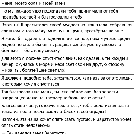
меня, моего орла и моей змеи.
Но мы каждое утро поджидали тебя, принимали от тебя
преизбыток твой и благословляли тебя.
Взгляни! Я пресытился своей мудростью, как пчела, собравшая
слишком много мёду; мне нужны руки, простёртые ко мне.
Я хотел бы одарять и наделять до тех пор, пока мудрые среди
людей не стали бы опять радоваться безумству своему, а
бедные — богатству своему.
Для этого я должен спуститься вниз: как делаешь ты каждый
вечер, окунаясь в море и неся свет свой на другую сторону
мира, ты, богатейшее светило!
Я должен, подобно тебе,
закатиться
, как называют это люди,
к которым хочу я спуститься.
Так благослови же меня, ты, спокойное око, без зависти
взирающее даже на чрезмерно большое счастье!
Благослови чашу, готовую пролиться, чтобы золотистая влага
текла из неё и несла всюду отблеск твоей отрады!
Взгляни, эта чаша хочет опять стать пустою, и Заратустра хочет
опять стать человеком».
— Так начался закат Заратустры.