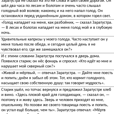
Заратустра не сказал на это ни слова и шёл своей дорогой. Он
шёл два часа по лесам и болотам и очень часто слышал
голодный вой волков; наконец и на него напал голод. Он
остановился перед уединённым домом, в котором горел свет.
«Голод нападает на меня, как разбойник, — сказал Заратустра.
— В лесах и болотах нападает на меня голод мой и в глубокую
ночь.
Удивительные капризы у моего голода. Часто наступает он у
меня только после обеда, и сегодня целый день я не
чувствовал его; где же замешкался он?»
И с этими словами Заратустра постучался в дверь дома.
Появился старик; он нёс фонарь и спросил: «Кто идёт ко мне и
нарушает мой скверный сон?»
«Живой и мёртвый, — отвечал Заратустра. — Дайте мне поесть
и попить; днём я забыл об этом. Тот, кто кормит голодного,
насыщает свою собственную душу: так говорит мудрость».
Старик ушёл, но тотчас вернулся и предложил Заратустре хлеб
и вино. «Здесь плохой край для голодающих, — сказал он, —
поэтому я и живу здесь. Зверь и человек приходят ко мне,
отшельнику. Но позови же своего товарища поесть и попить,
он устал ещё больше, чем ты». Заратустра отвечал: «Мёртв