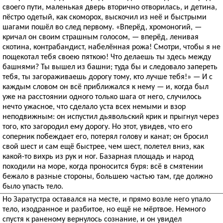
своего пути, маленькая дверь вторично отворилась, и детина,
пёстро одетый, как скоморох, выскочил из неё и быстрыми
шагами пошёл во след первому. «Вперёд, хромоногий, —
кричал он своим страшным голосом, — вперёд, ленивая
скотина, контрабандист, набелённая рожа! Смотри, чтобы я не
пощекотал тебя своею пяткою! Что делаешь ты здесь между
башнями? Ты вышел из башни; туда бы и следовало запереть
тебя, ты загораживаешь дорогу тому, кто лучше тебя!» — И с
каждым словом он всё приближался к нему — и, когда был
уже на расстоянии одного только шага от него, случилось
нечто ужасное, что сделало уста всех немыми и взор
неподвижным: он испустил дьявольский крик и прыгнул через
того, кто загородил ему дорогу. Но этот, увидев, что его
соперник побеждает его, потерял голову и канат; он бросил
свой шест и сам ещё быстрее, чем шест, полетел вниз, как
какой-то вихрь из рук и ног. Базарная площадь и народ
походили на море, когда проносится буря: всё в смятении
бежало в разные стороны, большею частью там, где должно
было упасть тело.
Но Заратустра оставался на месте, и прямо возле него упало
тело, изодранное и разбитое, но ещё не мёртвое. Немного
спустя к раненому вернулось сознание, и он увидел