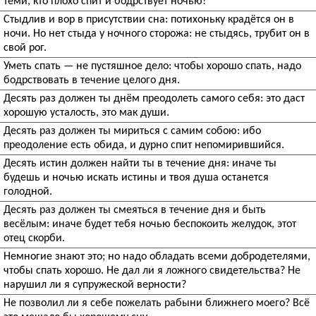
теми, кто плохо спит и бодрствует ночью!
Стыдлив и вор в присутствии сна: потихоньку крадётся он в
ночи. Но нет стыда у ночного сторожа: не стыдясь, трубит он в
свой рог.
Уметь спать — не пустяшное дело: чтобы хорошо спать, надо
бодрствовать в течение целого дня.
Десять раз должен ты днём преодолеть самого себя: это даст
хорошую усталость, это мак души.
Десять раз должен ты мириться с самим собою: ибо
преодоление есть обида, и дурно спит непомирившийся.
Десять истин должен найти ты в течение дня: иначе ты
будешь и ночью искать истины и твоя душа останется
голодной.
Десять раз должен ты смеяться в течение дня и быть
весёлым: иначе будет тебя ночью беспокоить желудок, этот
отец скорби.
Немногие знают это; но надо обладать всеми добродетелями,
чтобы спать хорошо. Не дал ли я ложного свидетельства? Не
нарушил ли я супружеской верности?
Не позволил ли я себе пожелать рабыни ближнего моего? Всё