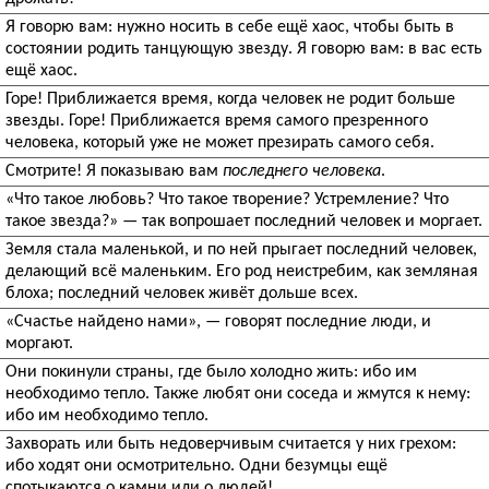
Я говорю вам: нужно носить в себе ещё хаос, чтобы быть в
состоянии родить танцующую звезду. Я говорю вам: в вас есть
ещё хаос.
Горе! Приближается время, когда человек не родит больше
звезды. Горе! Приближается время самого презренного
человека, который уже не может презирать самого себя.
Смотрите! Я показываю вам
последнего человека
.
«Что такое любовь? Что такое творение? Устремление? Что
такое звезда?» — так вопрошает последний человек и моргает.
Земля стала маленькой, и по ней прыгает последний человек,
делающий всё маленьким. Его род неистребим, как земляная
блоха; последний человек живёт дольше всех.
«Счастье найдено нами», — говорят последние люди, и
моргают.
Они покинули страны, где было холодно жить: ибо им
необходимо тепло. Также любят они соседа и жмутся к нему:
ибо им необходимо тепло.
Захворать или быть недоверчивым считается у них грехом:
ибо ходят они осмотрительно. Одни безумцы ещё
спотыкаются о камни или о людей!