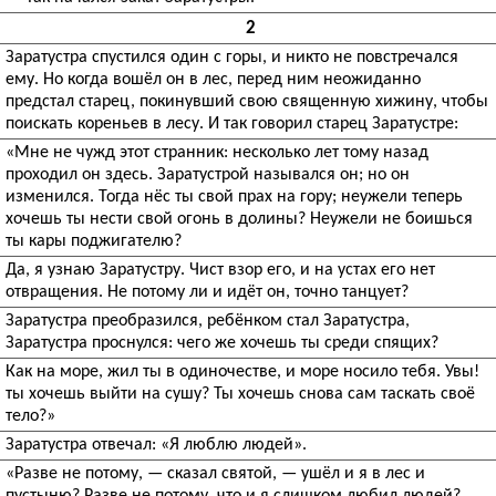
2
Заратустра спустился один с горы, и никто не повстречался
ему. Но когда вошёл он в лес, перед ним неожиданно
предстал старец, покинувший свою священную хижину, чтобы
поискать кореньев в лесу. И так говорил старец Заратустре:
«Мне не чужд этот странник: несколько лет тому назад
проходил он здесь. Заратустрой назывался он; но он
изменился. Тогда нёс ты свой прах на гору; неужели теперь
хочешь ты нести свой огонь в долины? Неужели не боишься
ты кары поджигателю?
Да, я узнаю Заратустру. Чист взор его, и на устах его нет
отвращения. Не потому ли и идёт он, точно танцует?
Заратустра преобразился, ребёнком стал Заратустра,
Заратустра проснулся: чего же хочешь ты среди спящих?
Как на море, жил ты в одиночестве, и море носило тебя. Увы!
ты хочешь выйти на сушу? Ты хочешь снова сам таскать своё
тело?»
Заратустра отвечал: «Я люблю людей».
«Разве не потому, — сказал святой, — ушёл и я в лес и