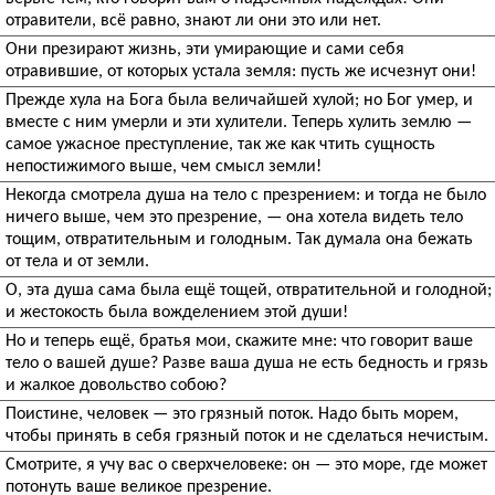
отравители, всё равно, знают ли они это или нет.
Они презирают жизнь, эти умирающие и сами себя
отравившие, от которых устала земля: пусть же исчезнут они!
Прежде хула на Бога была величайшей хулой; но Бог умер, и
вместе с ним умерли и эти хулители. Теперь хулить землю —
самое ужасное преступление, так же как чтить сущность
непостижимого выше, чем смысл земли!
Некогда смотрела душа на тело с презрением: и тогда не было
ничего выше, чем это презрение, — она хотела видеть тело
тощим, отвратительным и голодным. Так думала она бежать
от тела и от земли.
О, эта душа сама была ещё тощей, отвратительной и голодной;
и жестокость была вожделением этой души!
Но и теперь ещё, братья мои, скажите мне: что говорит ваше
тело о вашей душе? Разве ваша душа не есть бедность и грязь
и жалкое довольство собою?
Поистине, человек — это грязный поток. Надо быть морем,
чтобы принять в себя грязный поток и не сделаться нечистым.
Смотрите, я учу вас о сверхчеловеке: он — это море, где может
потонуть ваше великое презрение.