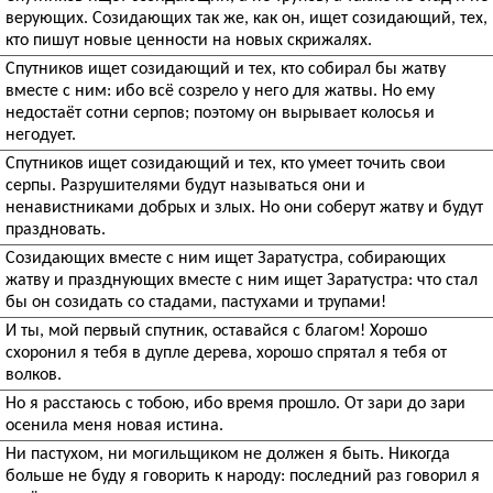
верующих. Созидающих так же, как он, ищет созидающий, тех,
кто пишут новые ценности на новых скрижалях.
Спутников ищет созидающий и тех, кто собирал бы жатву
вместе с ним: ибо всё созрело у него для жатвы. Но ему
недостаёт сотни серпов; поэтому он вырывает колосья и
негодует.
Спутников ищет созидающий и тех, кто умеет точить свои
серпы. Разрушителями будут называться они и
ненавистниками добрых и злых. Но они соберут жатву и будут
праздновать.
Созидающих вместе с ним ищет Заратустра, собирающих
жатву и празднующих вместе с ним ищет Заратустра: что стал
бы он созидать со стадами, пастухами и трупами!
И ты, мой первый спутник, оставайся с благом! Хорошо
схоронил я тебя в дупле дерева, хорошо спрятал я тебя от
волков.
Но я расстаюсь с тобою, ибо время прошло. От зари до зари
осенила меня новая истина.
Ни пастухом, ни могильщиком не должен я быть. Никогда
больше не буду я говорить к народу: последний раз говорил я