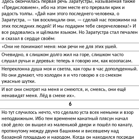
Здесь окончилась первая речь Заратустры, называемая также
«Предисловием», ибо на этом месте его прервали крик и
радость толпы. «Дай нам этого последнего человека, о
Заратустра, — так восклицали они, — сделай нас похожими на
этих последних людей! И мы подарим тебе сверхчеловека!» И
все радовались и щёлкали языком. Но Заратустра стал печален
и сказал в сердце своём:
«Они не понимают меня: мои речи не для этих ушей.
Очевидно, я слишком долго жил на горе, слишком часто
слушал ручьи и деревья: теперь я говорю им, как козопасам.
Непреклонна душа моя и светла, как горы в час дополуденный.
Но они думают, что холоден я и что говорю я со смехом
ужасные шутки.
И вот они смотрят на меня и смеются, и, смеясь, они ещё
ненавидят меня. Лёд в смехе их».
6
Но тут случилось нечто, что сделало уста всех немыми и взор
неподвижным. Ибо тем временем канатный плясун начал
своё дело: он вышел из маленькой двери и пошёл по канату,
протянутому между двумя башнями и висевшему над
базарной площадью и народом. Когда он находился посреди