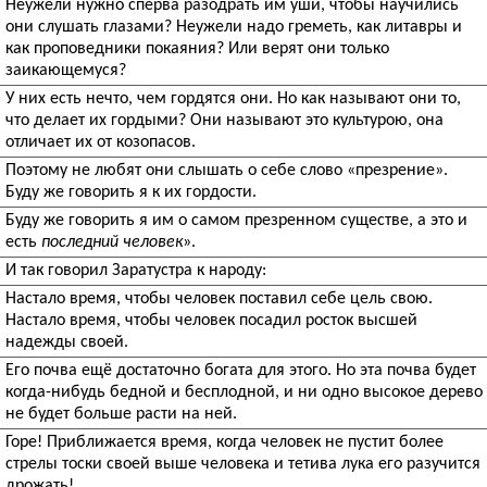
Неужели нужно сперва разодрать им уши, чтобы научились
они слушать глазами? Неужели надо греметь, как литавры и
как проповедники покаяния? Или верят они только
заикающемуся?
У них есть нечто, чем гордятся они. Но как называют они то,
что делает их гордыми? Они называют это культурою, она
отличает их от козопасов.
Поэтому не любят они слышать о себе слово «презрение».
Буду же говорить я к их гордости.
Буду же говорить я им о самом презренном существе, а это и
есть
последний человек
».
И так говорил Заратустра к народу:
Настало время, чтобы человек поставил себе цель свою.
Настало время, чтобы человек посадил росток высшей
надежды своей.
Его почва ещё достаточно богата для этого. Но эта почва будет
когда-нибудь бедной и бесплодной, и ни одно высокое дерево
не будет больше расти на ней.
Горе! Приближается время, когда человек не пустит более
стрелы тоски своей выше человека и тетива лука его разучится
дрожать!