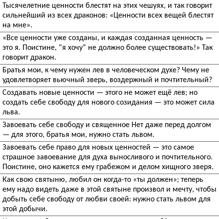
Тысячелетние ценности блестят на этих чешуях, и так говорит
сильнейший из всех драконов: «Ценности всех вещей блестят
на мне».
«Все ценности уже созданы, и каждая созданная ценность —
это я. Поистине, “я хочу” не должно более существовать!» Так
говорит дракон.
Братья мои, к чему нужен лев в человеческом духе? Чему не
удовлетворяет вьючный зверь, воздержный и почтительный?
Создавать новые ценности — этого не может ещё лев; но
создать себе свободу для нового созидания — это может сила
льва.
Завоевать себе свободу и священное Нет даже перед долгом
— для этого, братья мои, нужно стать львом.
Завоевать себе право для новых ценностей — это самое
страшное завоевание для духа выносливого и почтительного.
Поистине, оно кажется ему грабежом и делом хищного зверя.
Как свою святыню, любил он когда-то «ты должен»; теперь
ему надо видеть даже в этой святыне произвол и мечту, чтобы
добыть себе свободу от любви своей: нужно стать львом для
этой добычи.