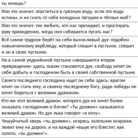
ты хочешь?
Или это значит: опуститься в грязную воду, если это вода
истины, и не гнать от себя холодных лягушек и тёплых жаб?
Или это значит: тех любить, кто нас презирает, и простирать
руку привидению, когда оно собирается пугать нас?
Всё самое трудное берёт на себя выносливый дух: подобно
навьюченному верблюду, который спешит в пустыню, спешит
и он в свою пустыню.
Но в самой уединённой пустыне совершается второе
превращение: здесь львом становится дух, свободу хочет он
себе добыть и господином быть в своей собственной пустыне.
Своего последнего господина ищет он себе здесь: врагом
хочет он стать ему, и своему последнему богу, ради победы он
хочет бороться с великим драконом.
Кто же этот великий дракон, которого дух не хочет более
называть господином и богом? «Ты должен» называется
великий дракон. Но дух льва говорит «я хочу».
Чешуйчатый зверь «ты должен», искрясь золотыми искрами,
лежит ему на дороге, и на каждой чешуе его блестит, как
золото, «ты должен!».