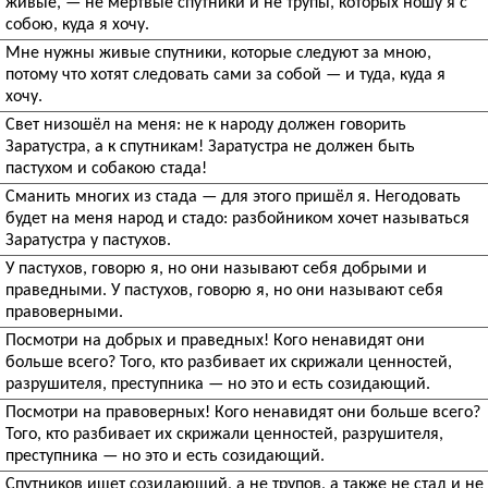
живые, — не мёртвые спутники и не трупы, которых ношу я с
собою, куда я хочу.
Мне нужны живые спутники, которые следуют за мною,
потому что хотят следовать сами за собой — и туда, куда я
хочу.
Свет низошёл на меня: не к народу должен говорить
Заратустра, а к спутникам! Заратустра не должен быть
пастухом и собакою стада!
Сманить многих из стада — для этого пришёл я. Негодовать
будет на меня народ и стадо: разбойником хочет называться
Заратустра у пастухов.
У пастухов, говорю я, но они называют себя добрыми и
праведными. У пастухов, говорю я, но они называют себя
правоверными.
Посмотри на добрых и праведных! Кого ненавидят они
больше всего? Того, кто разбивает их скрижали ценностей,
разрушителя, преступника — но это и есть созидающий.
Посмотри на правоверных! Кого ненавидят они больше всего?
Того, кто разбивает их скрижали ценностей, разрушителя,
преступника — но это и есть созидающий.
Спутников ищет созидающий, а не трупов, а также не стад и не