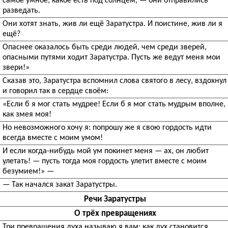
самое умное, какое есть под солнцем, — они отправились
разведать.
Они хотят знать, жив ли ещё Заратустра. И поистине, жив ли я
ещё?
Опаснее оказалось быть среди людей, чем среди зверей,
опасными путями ходит Заратустра. Пусть же ведут меня мои
звери!»
Сказав это, Заратустра вспомнил слова святого в лесу, вздохнул
и говорил так в сердце своём:
«Если б я мог стать мудрее! Если б я мог стать мудрым вполне,
как змея моя!
Но невозможного хочу я: попрошу же я свою гордость идти
всегда вместе с моим умом!
И если когда-нибудь мой ум покинет меня — ах, он любит
улетать! — пусть тогда моя гордость улетит вместе с моим
безумием!» —
— Так начался закат Заратустры.
Речи Заратустры
О трёх превращениях
Три превращения духа называю я вам: как дух становится