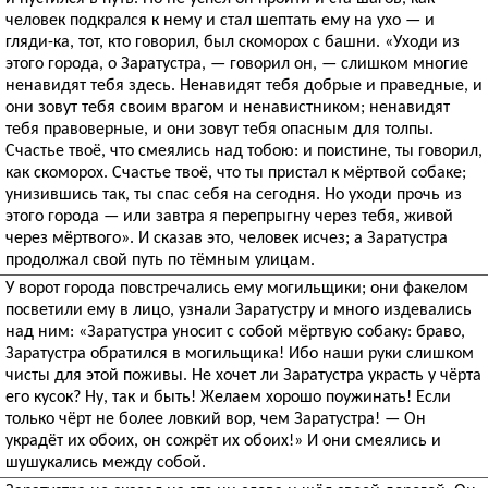
человек подкрался к нему и стал шептать ему на ухо — и
гляди-ка, тот, кто говорил, был скоморох с башни. «Уходи из
этого города, о Заратустра, — говорил он, — слишком многие
ненавидят тебя здесь. Ненавидят тебя добрые и праведные, и
они зовут тебя своим врагом и ненавистником; ненавидят
тебя правоверные, и они зовут тебя опасным для толпы.
Счастье твоё, что смеялись над тобою: и поистине, ты говорил,
как скоморох. Счастье твоё, что ты пристал к мёртвой собаке;
унизившись так, ты спас себя на сегодня. Но уходи прочь из
этого города — или завтра я перепрыгну через тебя, живой
через мёртвого». И сказав это, человек исчез; а Заратустра
продолжал свой путь по тёмным улицам.
У ворот города повстречались ему могильщики; они факелом
посветили ему в лицо, узнали Заратустру и много издевались
над ним: «Заратустра уносит с собой мёртвую собаку: браво,
Заратустра обратился в могильщика! Ибо наши руки слишком
чисты для этой поживы. Не хочет ли Заратустра украсть у чёрта
его кусок? Ну, так и быть! Желаем хорошо поужинать! Если
только чёрт не более ловкий вор, чем Заратустра! — Он
украдёт их обоих, он сожрёт их обоих!» И они смеялись и
шушукались между собой.