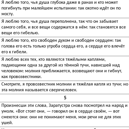
Я люблю того, чья душа глубока даже в ранах и кто может
погибнуть при малейшем испытании: так охотно идёт он по
мосту.
Я люблю того, чья душа переполнена, так что он забывает
самого себя, и все вещи содержатся в нём: так становятся все
вещи его гибелью.
Я люблю того, кто свободен духом и свободен сердцем: так
голова его есть только утроба сердца его, а сердце его влечёт
его к гибели.
Я люблю всех тех, кто являются тяжёлыми каплями,
падающими одна за другой из тёмной тучи, нависшей над
человеком: молния приближается, возвещают они и гибнут,
как провозвестники.
Смотрите, я провозвестник молнии и тяжёлая капля из тучи; но
эта молния называется
сверхчеловек
.
5
Произнесши эти слова, Заратустра снова посмотрел на народ и
умолк. «Вот стоят они, — говорил он в сердце своём, — вот
смеются они: они не понимают меня, мои речи не для этих
ушей.