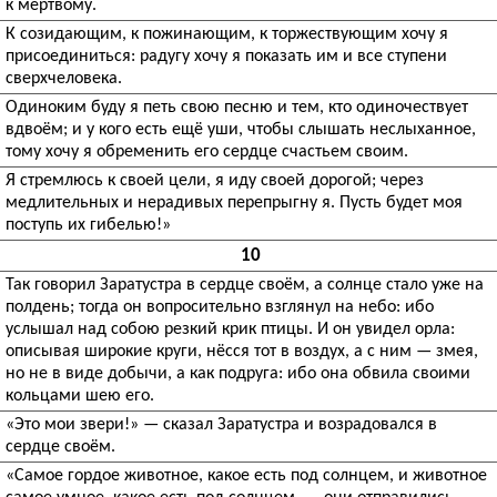
к мёртвому.
К созидающим, к пожинающим, к торжествующим хочу я
присоединиться: радугу хочу я показать им и все ступени
сверхчеловека.
Одиноким буду я петь свою песню и тем, кто одиночествует
вдвоём; и у кого есть ещё уши, чтобы слышать неслыханное,
тому хочу я обременить его сердце счастьем своим.
Я стремлюсь к своей цели, я иду своей дорогой; через
медлительных и нерадивых перепрыгну я. Пусть будет моя
поступь их гибелью!»
10
Так говорил Заратустра в сердце своём, а солнце стало уже на
полдень; тогда он вопросительно взглянул на небо: ибо
услышал над собою резкий крик птицы. И он увидел орла:
описывая широкие круги, нёсся тот в воздух, а с ним — змея,
но не в виде добычи, а как подруга: ибо она обвила своими
кольцами шею его.
«Это мои звери!» — сказал Заратустра и возрадовался в
сердце своём.
«Самое гордое животное, какое есть под солнцем, и животное