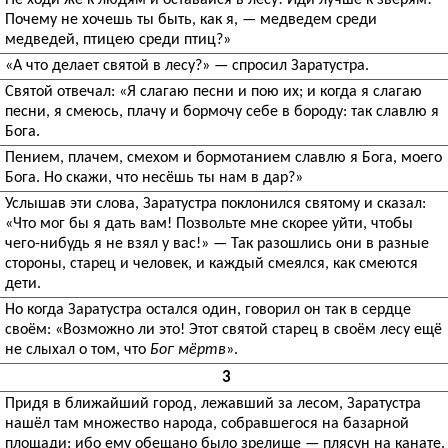
Не ходи же к людям и оставайся в лесу! Иди лучше к зверям!
Почему не хочешь ты быть, как я, — медведем среди
медведей, птицею среди птиц?»
«А что делает святой в лесу?» — спросил Заратустра.
Святой отвечал: «Я слагаю песни и пою их; и когда я слагаю
песни, я смеюсь, плачу и бормочу себе в бороду: так славлю я
Бога.
Пением, плачем, смехом и бормотанием славлю я Бога, моего
Бога. Но скажи, что несёшь ты нам в дар?»
Услышав эти слова, Заратустра поклонился святому и сказал:
«Что мог бы я дать вам! Позвольте мне скорее уйти, чтобы
чего-нибудь я не взял у вас!» — Так разошлись они в разные
стороны, старец и человек, и каждый смеялся, как смеются
дети.
Но когда Заратустра остался один, говорил он так в сердце
своём: «Возможно ли это! Этот святой старец в своём лесу ещё
не слыхал о том, что
Бог мёртв
».
3
Придя в ближайший город, лежавший за лесом, Заратустра
нашёл там множество народа, собравшегося на базарной
площади: ибо ему обещано было зрелище — плясун на канате.