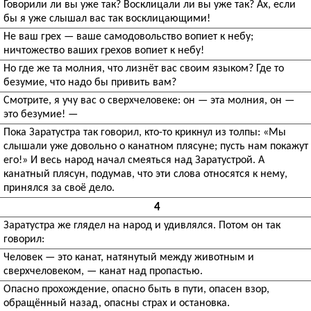
Говорили ли вы уже так? Восклицали ли вы уже так? Ах, если
бы я уже слышал вас так восклицающими!
Не ваш грех — ваше самодовольство вопиет к небу;
ничтожество ваших грехов вопиет к небу!
Но где же та молния, что лизнёт вас своим языком? Где то
безумие, что надо бы привить вам?
Смотрите, я учу вас о сверхчеловеке: он — эта молния, он —
это безумие! —
Пока Заратустра так говорил, кто-то крикнул из толпы: «Мы
слышали уже довольно о канатном плясуне; пусть нам покажут
его!» И весь народ начал смеяться над Заратустрой. А
канатный плясун, подумав, что эти слова относятся к нему,
принялся за своё дело.
4
Заратустра же глядел на народ и удивлялся. Потом он так
говорил:
Человек — это канат, натянутый между животным и
сверхчеловеком, — канат над пропастью.
Опасно прохождение, опасно быть в пути, опасен взор,
обращённый назад, опасны страх и остановка.