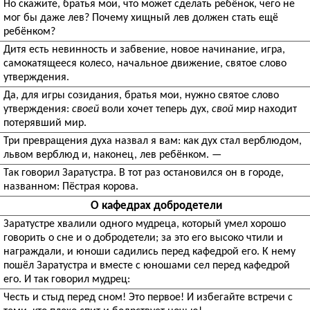
Но скажите, братья мои, что может сделать ребёнок, чего не
мог бы даже лев? Почему хищный лев должен стать ещё
ребёнком?
Дитя есть невинность и забвение, новое начинание, игра,
самокатящееся колесо, начальное движение, святое слово
утверждения.
Да, для игры созидания, братья мои, нужно святое слово
утверждения:
своей
воли хочет теперь дух,
свой
мир находит
потерявший мир.
Три превращения духа назвал я вам: как дух стал верблюдом,
львом верблюд и, наконец, лев ребёнком. —
Так говорил Заратустра. В тот раз остановился он в городе,
названном: Пёстрая корова.
О кафедрах добродетели
Заратустре хвалили одного мудреца, который умел хорошо
говорить о сне и о добродетели; за это его высоко чтили и
награждали, и юноши садились перед кафедрой его. К нему
пошёл Заратустра и вместе с юношами сел перед кафедрой
его. И так говорил мудрец:
Честь и стыд перед сном! Это первое! И избегайте встречи с