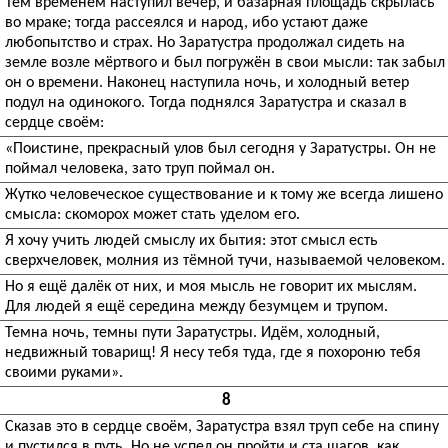
Тем временем наступил вечер, и базарная площадь скрылась
во мраке; тогда рассеялся и народ, ибо устают даже
любопытство и страх. Но Заратустра продолжал сидеть на
земле возле мёртвого и был погружён в свои мысли: так забыл
он о времени. Наконец наступила ночь, и холодный ветер
подул на одинокого. Тогда поднялся Заратустра и сказал в
сердце своём:
«Поистине, прекрасный улов был сегодня у Заратустры. Он не
поймал человека, зато труп поймал он.
Жутко человеческое существование и к тому же всегда лишено
смысла: скоморох может стать уделом его.
Я хочу учить людей смыслу их бытия: этот смысл есть
сверхчеловек, молния из тёмной тучи, называемой человеком.
Но я ещё далёк от них, и моя мысль не говорит их мыслям.
Для людей я ещё середина между безумцем и трупом.
Темна ночь, темны пути Заратустры. Идём, холодный,
недвижный товарищ! Я несу тебя туда, где я похороню тебя
своими руками».
8
Сказав это в сердце своём, Заратустра взял труп себе на спину
и пустился в путь. Но не успел он пройти и ста шагов, как