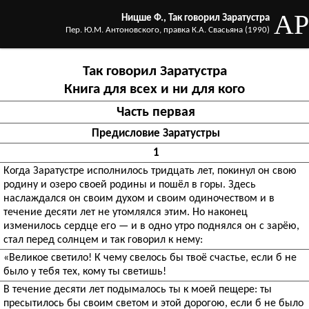
AP
Ницше Ф., Так говорил Заратустра
Пер. Ю.М. Антоновского, правка К.А. Свасьяна (1990)
Так говорил Заратустра
Книга для всех и ни для кого
Часть первая
Предисловие Заратустры
1
Когда Заратустре исполнилось тридцать лет, покинул он свою
родину и озеро своей родины и пошёл в горы. Здесь
наслаждался он своим духом и своим одиночеством и в
течение десяти лет не утомлялся этим. Но наконец
изменилось сердце его — и в одно утро поднялся он с зарёю,
стал перед солнцем и так говорил к нему:
«Великое светило! К чему свелось бы твоё счастье, если б не
было у тебя тех, кому ты светишь!
В течение десяти лет подымалось ты к моей пещере: ты
пресытилось бы своим светом и этой дорогою, если б не было