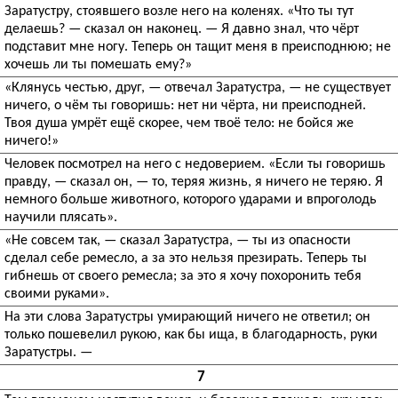
Заратустру, стоявшего возле него на коленях. «Что ты тут
делаешь? — сказал он наконец. — Я давно знал, что чёрт
подставит мне ногу. Теперь он тащит меня в преисподнюю; не
хочешь ли ты помешать ему?»
«Клянусь честью, друг, — отвечал Заратустра, — не существует
ничего, о чём ты говоришь: нет ни чёрта, ни преисподней.
Твоя душа умрёт ещё скорее, чем твоё тело: не бойся же
ничего!»
Человек посмотрел на него с недоверием. «Если ты говоришь
правду, — сказал он, — то, теряя жизнь, я ничего не теряю. Я
немного больше животного, которого ударами и впроголодь
научили плясать».
«Не совсем так, — сказал Заратустра, — ты из опасности
сделал себе ремесло, а за это нельзя презирать. Теперь ты
гибнешь от своего ремесла; за это я хочу похоронить тебя
своими руками».
На эти слова Заратустры умирающий ничего не ответил; он
только пошевелил рукою, как бы ища, в благодарность, руки
Заратустры. —
7