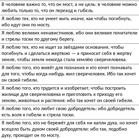
В человеке важно то, что он мост, а не цель: в человеке можно
любить только то, что он
переход
и
гибель
.
Я люблю тех, кто не умеет жить иначе, как чтобы погибнуть,
ибо идут они по мосту.
Я люблю великих ненавистников, ибо они великие почитатели
и стрелы тоски по другому берегу.
Я люблю тех, кто не ищет за звёздами основания, чтобы
погибнуть и сделаться жертвою — а приносит себя в жертву
земле, чтобы земля некогда стала землёю сверхчеловека.
Я люблю того, кто живёт для познания и кто хочет познавать
для того, чтобы когда-нибудь жил сверхчеловек. Ибо так хочет
он своей гибели.
Я люблю того, кто трудится и изобретает, чтобы построить
жилище для сверхчеловека и приготовить к приходу его
землю, животных и растения: ибо так хочет он своей гибели.
Я люблю того, кто любит свою добродетель: ибо добродетель
есть воля к гибели и стрела тоски.
Я люблю того, кто не бережёт для себя ни капли духа, но хочет
всецело быть духом своей добродетели: ибо так, подобно
духу, проходит он по мосту.