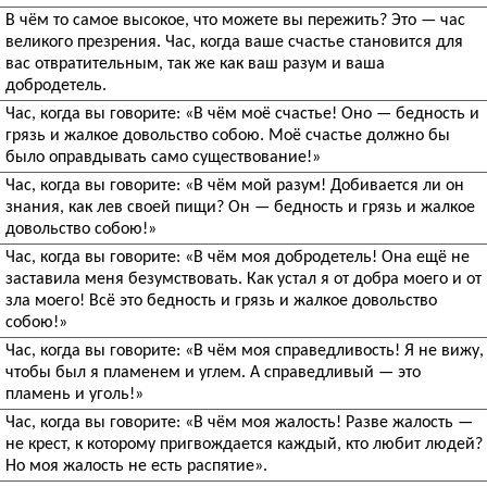
В чём то самое высокое, что можете вы пережить? Это — час
великого презрения. Час, когда ваше счастье становится для
вас отвратительным, так же как ваш разум и ваша
добродетель.
Час, когда вы говорите: «В чём моё счастье! Оно — бедность и
грязь и жалкое довольство собою. Моё счастье должно бы
было оправдывать само существование!»
Час, когда вы говорите: «В чём мой разум! Добивается ли он
знания, как лев своей пищи? Он — бедность и грязь и жалкое
довольство собою!»
Час, когда вы говорите: «В чём моя добродетель! Она ещё не
заставила меня безумствовать. Как устал я от добра моего и от
зла моего! Всё это бедность и грязь и жалкое довольство
собою!»
Час, когда вы говорите: «В чём моя справедливость! Я не вижу,
чтобы был я пламенем и углем. А справедливый — это
пламень и уголь!»
Час, когда вы говорите: «В чём моя жалость! Разве жалость —
не крест, к которому пригвождается каждый, кто любит людей?
Но моя жалость не есть распятие».