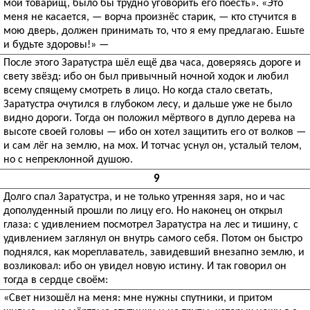
мой товарищ, было бы трудно уговорить его поесть». «Это
меня не касается, — ворча произнёс старик, — кто стучится в
мою дверь, должен принимать то, что я ему предлагаю. Ешьте
и будьте здоровы!» —
После этого Заратустра шёл ещё два часа, доверяясь дороге и
свету звёзд: ибо он был привычный ночной ходок и любил
всему спящему смотреть в лицо. Но когда стало светать,
Заратустра очутился в глубоком лесу, и дальше уже не было
видно дороги. Тогда он положил мёртвого в дупло дерева на
высоте своей головы — ибо он хотел защитить его от волков —
и сам лёг на землю, на мох. И тотчас уснул он, усталый телом,
но с непреклонной душою.
9
Долго спал Заратустра, и не только утренняя заря, но и час
дополуденный прошли по лицу его. Но наконец он открыл
глаза: с удивлением посмотрел Заратустра на лес и тишину, с
удивлением заглянул он внутрь самого себя. Потом он быстро
поднялся, как мореплаватель, завидевший внезапно землю, и
возликовал: ибо он увидел новую истину. И так говорил он
тогда в сердце своём:
«Свет низошёл на меня: мне нужны спутники, и притом