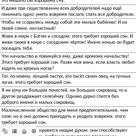
это мешало бы хорошему сну.
И даже при существовании всех добродетелей надо ещё
понимать одно: уметь вовремя послать спать все добродетели.
Чтобы не ссорились между собой эти милые бабёнки! И на
твоей спине, несчастный!
Живи в мире с Богом и соседом: этого требует хороший сон. И
живи также в мире с соседским чёртом! Иначе ночью он будет
посещать тебя.
Чти начальство и повинуйся ему, даже хромому начальству!
Этого требует хороший сон. Разве моя вина, если власть любит
ходить на хромых ногах?
Тот, по-моему, лучший пастух, кто пасёт своих овец на тучных
лугах: этого требует хороший сон.
Я не хочу ни больших почестей, ни больших сокровищ: то и
другое раздражает селезёнку. Однако дурно спится без
доброго имени и малых сокровищ.
Малочисленное общество для меня предпочтительнее, чем
злое; но и оно должно приходить и уходить вовремя: этого
требует хороший сон.
Мне также очень нравятся нищие духом: они способствуют