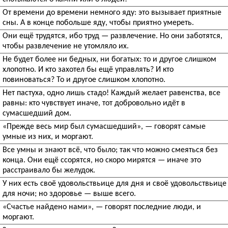
От времени до времени немного яду: это вызывает приятные
сны. А в конце побольше яду, чтобы приятно умереть.
Они ещё трудятся, ибо труд — развлечение. Но они заботятся,
чтобы развлечение не утомляло их.
Не будет более ни бедных, ни богатых: то и другое слишком
хлопотно. И кто захотел бы ещё управлять? И кто
повиноваться? То и другое слишком хлопотно.
Нет пастуха, одно лишь стадо! Каждый желает равенства, все
равны: кто чувствует иначе, тот добровольно идёт в
сумасшедший дом.
«Прежде весь мир был сумасшедший», — говорят самые
умные из них, и моргают.
Все умны и знают всё, что было; так что можно смеяться без
конца. Они ещё ссорятся, но скоро мирятся — иначе это
расстраивало бы желудок.
У них есть своё удовольствьице для дня и своё удовольствьице
для ночи; но здоровье — выше всего.
«Счастье найдено нами», — говорят последние люди, и
моргают.