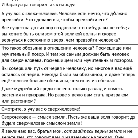
И Заратустра говорил так к народу:
Я учу вас о сверхчеловеке.
Человек есть нечто, что до́лжно
превзойти. Что сделали вы, чтобы превзойти его?
Все существа до сих пор создавали что-нибудь выше себя; а
вы хотите быть отливом этой великой волны и скорее
вернуться к состоянию зверя, чем превзойти человека?
Что такое обезьяна в отношении человека? Посмешище или
мучительный позор. И тем же самым должен быть человек
для сверхчеловека: посмешищем или мучительным позором.
Вы совершили путь от червя к человеку, но многое в вас ещё
осталось от червя. Некогда были вы обезьяной, и даже теперь
ещё человек больше обезьяны, чем иная из обезьян.
Даже мудрейший среди вас есть только разлад и помесь
растения и призрака. Но разве я велю вам стать призраком
или растением?
Смотрите, я учу вас о сверхчеловеке!
Сверхчеловек — смысл земли. Пусть же ваша воля говорит:
да
будет
сверхчеловек смыслом земли!
Я заклинаю вас, братья мои,
оставайтесь верны земле
и не
верьте тем, кто говорит вам о надземных надеждах! Они