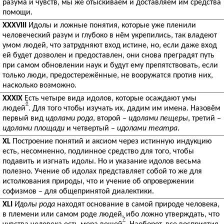
разума и чувств, мы же отыскиваем и доставляем им средства
помощи.
XXXVIII
Идолы и ложные понятия, которые уже пленили
человеческий разум и глубоко в нём укрепились, так владеют
умом людей, что затрудняют вход истине, но, если даже вход
ей будет дозволен и предоставлен, они снова преградят путь
при самом обновлении наук и будут ему препятствовать, если
только люди, предостережённые, не вооружатся против них,
насколько возможно.
XXXIX
Есть четыре вида идолов, которые осаждают умы
6
людей
. Для того чтобы изучать их, дадим им имена. Назовём
первый вид
идолами рода
, второй –
идолами пещеры
, третий –
идолами площади
и четвертый –
идолами
театра
.
XL
Построение понятий и аксиом через истинную индукцию
есть, несомненно, подлинное средство для того, чтобы
подавить и изгнать идолы. Но и указание идолов весьма
полезно. Учение об идолах представляет собой то же для
истолкования природы, что и учение об опровержении
софизмов – для общепринятой диалектики.
XLI
Идолы рода
находят основание в самой природе человека,
в племени или самом роде людей, ибо ложно утверждать, что
7