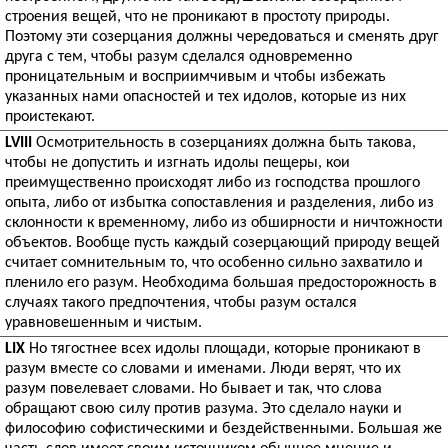
строения вещей, что не проникают в простоту природы.
Поэтому эти созерцания должны чередоваться и сменять друг
друга с тем, чтобы разум сделался одновременно
проницательным и восприимчивым и чтобы избежать
указанных нами опасностей и тех идолов, которые из них
проистекают.
LVIII
Осмотрительность в созерцаниях должна быть такова,
чтобы не допустить и изгнать идолы пещеры, кои
преимущественно происходят либо из господства прошлого
опыта, либо от избытка сопоставления и разделения, либо из
склонности к временному, либо из обширности и ничтожности
объектов. Вообще пусть каждый созерцающий природу вещей
считает сомнительным то, что особенно сильно захватило и
пленило его разум. Необходима большая предосторожность в
случаях такого предпочтения, чтобы разум остался
уравновешенным и чистым.
LIX
Но тягостнее всех идолы площади, которые проникают в
разум вместе со словами и именами. Люди верят, что их
разум повелевает словами. Но бывает и так, что слова
обращают свою силу против разума. Это сделало науки и
философию софистическими и бездейственными. Большая же