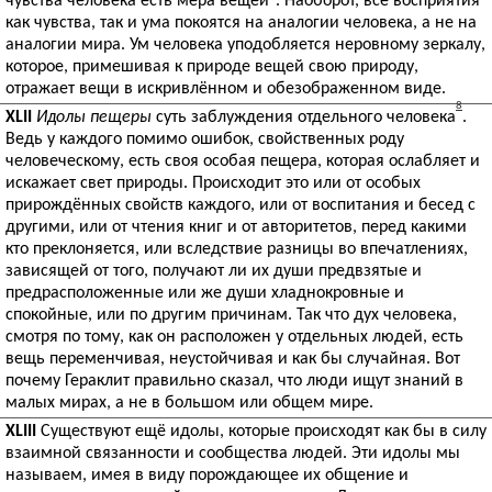
чувства человека есть мера вещей
. Наоборот, все восприятия
как чувства, так и ума покоятся на аналогии человека, а не на
аналогии мира. Ум человека уподобляется неровному зеркалу,
которое, примешивая к природе вещей свою природу,
отражает вещи в искривлённом и обезображенном виде.
8
XLII
Идолы пещеры
суть заблуждения отдельного человека
.
Ведь у каждого помимо ошибок, свойственных роду
человеческому, есть своя особая пещера, которая ослабляет и
искажает свет природы. Происходит это или от особых
прирождённых свойств каждого, или от воспитания и бесед с
другими, или от чтения книг и от авторитетов, перед какими
кто преклоняется, или вследствие разницы во впечатлениях,
зависящей от того, получают ли их души предвзятые и
предрасположенные или же души хладнокровные и
спокойные, или по другим причинам. Так что дух человека,
смотря по тому, как он расположен у отдельных людей, есть
вещь переменчивая, неустойчивая и как бы случайная. Вот
почему Гераклит правильно сказал, что люди ищут знаний в
малых мирах, а не в большом или общем мире.
XLIII
Существуют ещё идолы, которые происходят как бы в силу
взаимной связанности и сообщества людей. Эти идолы мы
называем, имея в виду порождающее их общение и