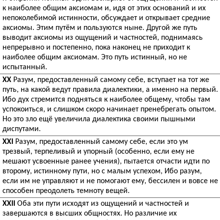
к наиболее общим аксиомам и, идя от этих оснований и их
непоколебимой истинности, обсуждает и открывает средние
аксиомы. Этим путём и пользуются ныне. Другой же путь
выводит аксиомы из ощущений и частностей, поднимаясь
непрерывно и постепенно, пока наконец не приходит к
наиболее общим аксиомам. Это путь истинный, но не
испытанный.
XX
Разум, предоставленный самому себе, вступает на тот же
путь, на какой ведут правила диалектики, а именно на первый.
Ибо дух стремится подняться к наиболее общему, чтобы там
успокоиться, и слишком скоро начинает пренебрегать опытом.
Но это зло ещё увеличила диалектика своими пышными
диспутами.
XXI
Разум, предоставленный самому себе, если это ум
трезвый, терпеливый и упорный (особенно, если ему не
мешают усвоенные ранее учения), пытается отчасти идти по
второму, истинному пути, но с малым успехом, Ибо разум,
если им не управляют и не помогают ему, бессилен и вовсе не
способен преодолеть темноту вещей.
XXII
Оба эти пути исходят из ощущений и частностей и
завершаются в высших общностях. Но различие их