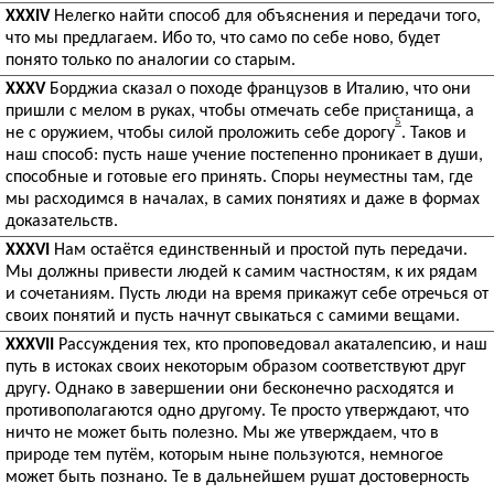
XXXIV
Нелегко найти способ для объяснения и передачи того,
что мы предлагаем. Ибо то, что само по себе ново, будет
понято только по аналогии со старым.
XXXV
Борджиа сказал о походе французов в Италию, что они
пришли с мелом в руках, чтобы отмечать себе пристанища, а
5
не с оружием, чтобы силой проложить себе дорогу
. Таков и
наш способ: пусть наше учение постепенно проникает в души,
способные и готовые его принять. Споры неуместны там, где
мы расходимся в началах, в самих понятиях и даже в формах
доказательств.
XXXVI
Нам остаётся единственный и простой путь передачи.
Мы должны привести людей к самим частностям, к их рядам
и сочетаниям. Пусть люди на время прикажут себе отречься от
своих понятий и пусть начнут свыкаться с самими вещами.
XXXVII
Рассуждения тех, кто проповедовал акаталепсию, и наш
путь в истоках своих некоторым образом соответствуют друг
другу. Однако в завершении они бесконечно расходятся и
противополагаются одно другому. Те просто утверждают, что
ничто не может быть полезно. Мы же утверждаем, что в
природе тем путём, которым ныне пользуются, немногое
может быть познано. Те в дальнейшем рушат достоверность