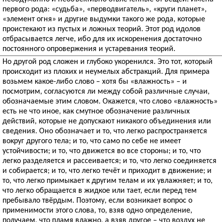
первого рода: «судьба», «перводвигатель», «круги планет»,
«элемент огня» и другие выдумки такого же рода, которые
проистекают из пустых и ложных теорий. Этот род идолов
отбрасывается легче, ибо для их искоренения достаточно
постоянного опровержения и устаревания теорий.
Но другой род сложен и глубоко укоренился. Это тот, который
происходит из плохих и неумелых абстракций. Для примера
возьмем какое-либо слово – хотя бы «влажность» – и
посмотрим, согласуются ли между собой различные случаи,
обозначаемые этим словом. Окажется, что слово «влажность»
есть не что иное, как смутное обозначение различных
действий, которые не допускают никакого объединения или
сведения. Оно обозначает и то, что легко распространяется
вокруг другого тела; и то, что само по себе не имеет
устойчивости; и то, что движется во все стороны; и то, что
легко разделяется и рассеивается; и то, что легко соединяется
и собирается; и то, что легко течёт и приходит в движение; и
то, что легко примыкает к другим телам и их увлажняет; и то,
что легко обращается в жидкое или тает, если перед тем
пребывало твёрдым. Поэтому, если возникает вопрос о
применимости этого слова, то, взяв одно определение,
получаем, что пламя влажно, а взяв другое – что воздух не