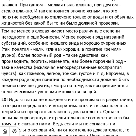
влажен. При одном – мелкая пыль влажна, при другом –
стекло влажно. И так становится вполне ясным, что это
понятие необдуманно отвлечено только от воды и от обычных
жидкостей без какой бы то ни было должной проверки.
Тем не менее в словах имеют место различные степени
негодности и ошибочности. Менее порочен ряд названий
субстанций, особенно низшего вида и хорошо очерченных
(так, понятия «мел», «глина» хороши, а понятие «земля»
дурно); более порочный род – такие действия, как
производить, портить, изменять; наиболее порочный род –
такие качества (исключая непосредственные восприятия
чувств), как тяжёлое, лёгкое, тонкое, густое и т. д. Впрочем, в
каждом роде одни понятия по необходимости должны быть
немного лучше других, смотря по тому, как воспринимается
человеческими чувствами множество вещей.
LXI
Идолы театра не врождены и не проникают в разум тайно,
а открыто передаются и воспринимаются из вымышленных
теорий и из превратных законов доказательств. Однако
попытка опровергнуть их решительно не соответствовала бы
тому, что сказано нами. Ведь если мы не согласны ни
относительно оснований, ни относительно доказательств, то