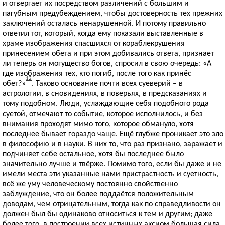
и отвергает их посредством различений с большим и
пагубным предубеждением, чтобы достоверность тех прежних
заключений осталась ненарушенной. И потому правильно
ответил тот, который, когда ему показали выставленные в
храме изображения спасшихся от кораблекрушения
принесением обета и при этом добивались ответа, признает
ли теперь он могущество богов, спросил в свою очередь: «А
где изображения тех, кто погиб, после того как принёс
12
обет?»
. Таково основание почти всех суеверий – в
астрологии, в сновидениях, в поверьях, в предсказаниях и
тому подобном. Люди, услаждающие себя подобного рода
суетой, отмечают то событие, которое исполнилось, и без
внимания проходят мимо того, которое обмануло, хотя
последнее бывает гораздо чаще. Ещё глубже проникает это зло
в философию и в науки. В них то, что раз признано, заражает и
подчиняет себе остальное, хотя бы последнее было
значительно лучше и твёрже. Помимо того, если бы даже и не
имели места эти указанные нами пристрастность и суетность,
всё же уму человеческому постоянно свойственно
заблуждение, что он более поддаётся положительным
доводам, чем отрицательным, тогда как по справедливости он
должен был бы одинаково относиться к тем и другим; даже
более того, в построении всех истинных аксиом большая сила