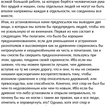
всякой большой работе, за которую берётся человеческая рука
без орудий и машин, силы отдельных людей не могут ни быть
вполне напряжены каждая в отдельности, ни соединены все
вместе.
Итак, из установленных нами предпосылок мы выводим две
вещи, о которых мы хотели бы предупредить людей, чтобы это
не ускользнуло от их внимания. Первая из них состоит в
следующем. Мы полагаем, что было бы хорошим
предзнаменованием, если для уменьшения и устранения
разнотолков и высокомерия как за древними сохранились бы
нетронутыми и неущемлёнными их честь и почитание, так и
мы смогли бы свершить предназначенное, пользуясь при
этом, однако, плодами своей скромности. Ибо если мы
заявим, что мы можем принести лучшее, чем древние,
вступив на ту же самую дорогу, что и они, то мы не сможем
никаким красноречием воспрепятствовать тому, чтобы
возникли сравнение и спор относительно дарований, или
превосходства, или способности. Конечно, этот спор не был бы
чем-то недозволенным или чем-то новым, Ибо если бы
древние что-либо установили и открыли неправильно, то
почему бы мы не могли с таким же правом, как и все люди,
отметить и опровергнуть это? Однако, хотя этот спор и