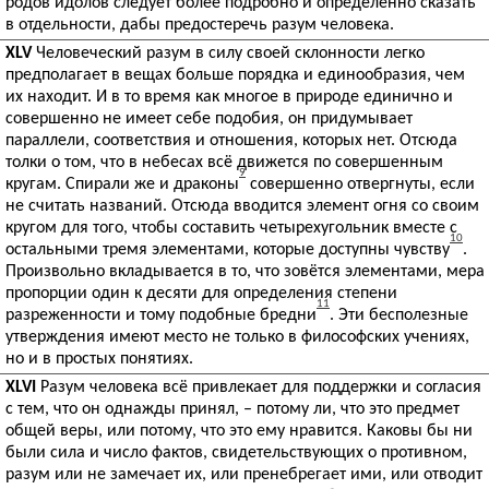
родов идолов следует более подробно и определённо сказать
в отдельности, дабы предостеречь разум человека.
XLV
Человеческий разум в силу своей склонности легко
предполагает в вещах больше порядка и единообразия, чем
их находит. И в то время как многое в природе единично и
совершенно не имеет себе подобия, он придумывает
параллели, соответствия и отношения, которых нет. Отсюда
толки о том, что в небесах всё движется по совершенным
9
кругам. Спирали же и драконы
совершенно отвергнуты, если
не считать названий. Отсюда вводится элемент огня со своим
кругом для того, чтобы составить четырехугольник вместе с
10
остальными тремя элементами, которые доступны чувству
.
Произвольно вкладывается в то, что зовётся элементами, мера
пропорции один к десяти для определения степени
11
разреженности и тому подобные бредни
. Эти бесполезные
утверждения имеют место не только в философских учениях,
но и в простых понятиях.
XLVI
Разум человека всё привлекает для поддержки и согласия
с тем, что он однажды принял, – потому ли, что это предмет
общей веры, или потому, что это ему нравится. Каковы бы ни
были сила и число фактов, свидетельствующих о противном,
разум или не замечает их, или пренебрегает ими, или отводит