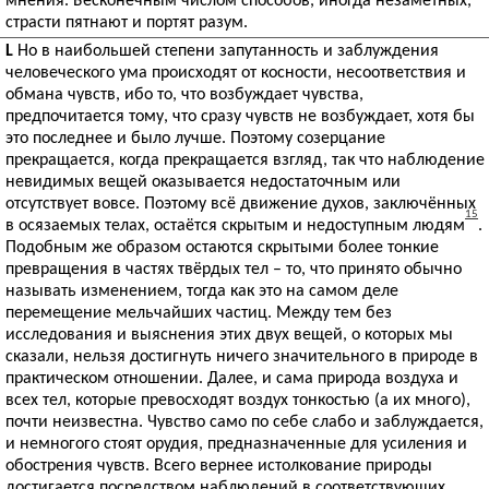
мнения. Бесконечным числом способов, иногда незаметных,
страсти пятнают и портят разум.
L
Но в наибольшей степени запутанность и заблуждения
человеческого ума происходят от косности, несоответствия и
обмана чувств, ибо то, что возбуждает чувства,
предпочитается тому, что сразу чувств не возбуждает, хотя бы
это последнее и было лучше. Поэтому созерцание
прекращается, когда прекращается взгляд, так что наблюдение
невидимых вещей оказывается недостаточным или
отсутствует вовсе. Поэтому всё движение духов, заключённых
15
в осязаемых телах, остаётся скрытым и недоступным людям
.
Подобным же образом остаются скрытыми более тонкие
превращения в частях твёрдых тел – то, что принято обычно
называть изменением, тогда как это на самом деле
перемещение мельчайших частиц. Между тем без
исследования и выяснения этих двух вещей, о которых мы
сказали, нельзя достигнуть ничего значительного в природе в
практическом отношении. Далее, и сама природа воздуха и
всех тел, которые превосходят воздух тонкостью (а их много),
почти неизвестна. Чувство само по себе слабо и заблуждается,
и немногого стоят орудия, предназначенные для усиления и
обострения чувств. Всего вернее истолкование природы
достигается посредством наблюдений в соответствующих,