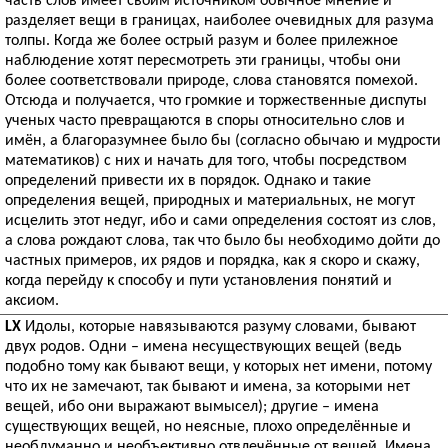
часть слов имеет своим источником обычное мнение и
разделяет вещи в границах, наиболее очевидных для разума
толпы. Когда же более острый разум и более прилежное
наблюдение хотят пересмотреть эти границы, чтобы они
более соответствовали природе, слова становятся помехой.
Отсюда и получается, что громкие и торжественные диспуты
ученых часто превращаются в споры относительно слов и
имён, а благоразумнее было бы (согласно обычаю и мудрости
математиков) с них и начать для того, чтобы посредством
определений привести их в порядок. Однако и такие
определения вещей, природных и материальных, не могут
исцелить этот недуг, ибо и сами определения состоят из слов,
а слова рождают слова, так что было бы необходимо дойти до
частных примеров, их рядов и порядка, как я скоро и скажу,
когда перейду к способу и пути установления понятий и
аксиом.
LX
Идолы, которые навязываются разуму словами, бывают
двух родов. Одни – имена несуществующих вещей (ведь
подобно тому как бывают вещи, у которых нет имени, потому
что их не замечают, так бывают и имена, за которыми нет
вещей, ибо они выражают вымысел); другие – имена
существующих вещей, но неясные, плохо определённые и
необдуманно и необъективно отвлечённые от вещей. Имена