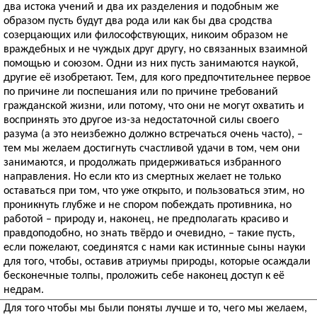
два истока учений и два их разделения и подобным же
образом пусть будут два рода или как бы два сродства
созерцающих или философствующих, никоим образом не
враждебных и не чуждых друг другу, но связанных взаимной
помощью и союзом. Одни из них пусть занимаются наукой,
другие её изобретают. Тем, для кого предпочтительнее первое
по причине ли поспешания или по причине требований
гражданской жизни, или потому, что они не могут охватить и
воспринять это другое из-за недостаточной силы своего
разума (а это неизбежно должно встречаться очень часто), –
тем мы желаем достигнуть счастливой удачи в том, чем они
занимаются, и продолжать придерживаться избранного
направления. Но если кто из смертных желает не только
оставаться при том, что уже открыто, и пользоваться этим, но
проникнуть глубже и не спором побеждать противника, но
работой – природу и, наконец, не предполагать красиво и
правдоподобно, но знать твёрдо и очевидно, – такие пусть,
если пожелают, соединятся с нами как истинные сыны науки
для того, чтобы, оставив атриумы природы, которые осаждали
бесконечные толпы, проложить себе наконец доступ к её
недрам.
Для того чтобы мы были поняты лучше и то, чего мы желаем,