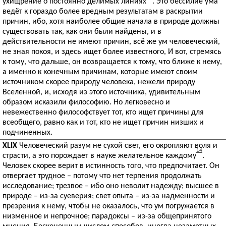
ухищрение о постоянно делимых линиях
. Это бессилие ума
ведёт к гораздо более вредным результатам в раскрытии
причин, ибо, хотя наиболее общие начала в природе должны
существовать так, как они были найдены, и в
действительности не имеют причин, всё же ум человеческий,
не зная покоя, и здесь ищет более известного, И вот, стремясь
к тому, что дальше, он возвращается к тому, что ближе к нему,
а именно к конечным причинам, которые имеют своим
источником скорее природу человека, нежели природу
Вселенной, и, исходя из этого источника, удивительным
образом исказили философию. Но легковесно и
невежественно философствует тот, кто ищет причины для
всеобщего, равно как и тот, кто не ищет причин низших и
подчиненных.
XLIX
Человеческий разум не сухой свет, его окропляют воля и
14
страсти, а это порождает в науке желательное каждому
.
Человек скорее верит в истинность того, что предпочитает. Он
отвергает трудное – потому что нет терпения продолжать
исследование; трезвое – ибо оно неволит надежду; высшее в
природе – из-за суеверия; свет опыта – из-за надменности и
презрения к нему, чтобы не оказалось, что ум погружается в
низменное и непрочное; парадоксы – из-за общепринятого