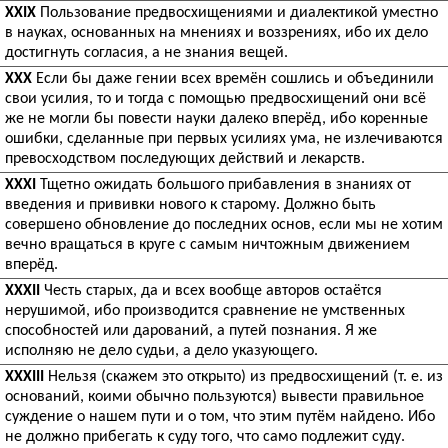
XXIX
Пользование предвосхищениями и диалектикой уместно
в науках, основанных на мнениях и воззрениях, ибо их дело
достигнуть согласия, а не знания вещей.
XXX
Если бы даже гении всех времён сошлись и объединили
свои усилия, то и тогда с помощью предвосхищений они всё
же не могли бы повести науки далеко вперёд, ибо коренные
ошибки, сделанные при первых усилиях ума, не излечиваются
превосходством последующих действий и лекарств.
XXXI
Тщетно ожидать большого прибавления в знаниях от
введения и прививки нового к старому. Должно быть
совершено обновление до последних основ, если мы не хотим
вечно вращаться в круге с самым ничтожным движением
вперёд.
XXXII
Честь старых, да и всех вообще авторов остаётся
нерушимой, ибо производится сравнение не умственных
способностей или дарований, а путей познания. Я же
исполняю не дело судьи, а дело указующего.
XXXIII
Нельзя (скажем это открыто) из предвосхищений (т. е. из
оснований, коими обычно пользуются) вывести правильное
суждение о нашем пути и о том, что этим путём найдено. Ибо
не должно прибегать к суду того, что само подлежит суду.