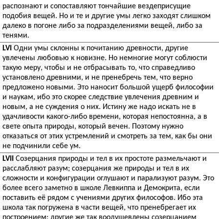
распознают и сопоставляют тончайшие вездеприсущие
подобия вещей. Но и те и другие умы легко заходят слишком
далеко в погоне либо за подразделениями вещей, либо за
тенями.
LVI
Одни умы склонны к почитанию древности, другие
увлечены любовью к новизне. Но немногие могут соблюсти
такую меру, чтобы и не отбрасывать то, что справедливо
установлено древними, и не пренебречь тем, что верно
предложено новыми. Это наносит большой ущерб философии
и наукам, ибо это скорее следствие увлечения древним и
новым, а не суждения о них. Истину же надо искать не в
удачливости какого-либо времени, которая непостоянна, а в
свете опыта природы, который вечен. Поэтому нужно
отказаться от этих устремлений и смотреть за тем, как бы они
не подчинили себе ум.
LVII
Созерцания природы и тел в их простоте размельчают и
расслабляют разум; созерцания же природы и тел в их
сложности и конфигурации оглушают и парализуют разум. Это
более всего заметно в школе Левкиппа и Демокрита, если
поставить её рядом с учениями других философов. Ибо эта
школа так погружена в части вещей, что пренебрегает их
построением; другие же так воодушевлены созерцанием