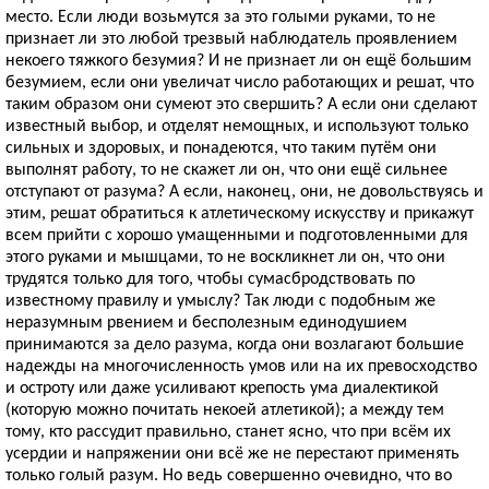
место. Если люди возьмутся за это голыми руками, то не
признает ли это любой трезвый наблюдатель проявлением
некоего тяжкого безумия? И не признает ли он ещё большим
безумием, если они увеличат число работающих и решат, что
таким образом они сумеют это свершить? А если они сделают
известный выбор, и отделят немощных, и используют только
сильных и здоровых, и понадеются, что таким путём они
выполнят работу, то не скажет ли он, что они ещё сильнее
отступают от разума? А если, наконец, они, не довольствуясь и
этим, решат обратиться к атлетическому искусству и прикажут
всем прийти с хорошо умащенными и подготовленными для
этого руками и мышцами, то не воскликнет ли он, что они
трудятся только для того, чтобы сумасбродствовать по
известному правилу и умыслу? Так люди с подобным же
неразумным рвением и бесполезным единодушием
принимаются за дело разума, когда они возлагают большие
надежды на многочисленность умов или на их превосходство
и остроту или даже усиливают крепость ума диалектикой
(которую можно почитать некоей атлетикой); а между тем
тому, кто рассудит правильно, станет ясно, что при всём их
усердии и напряжении они всё же не перестают применять
только голый разум. Но ведь совершенно очевидно, что во