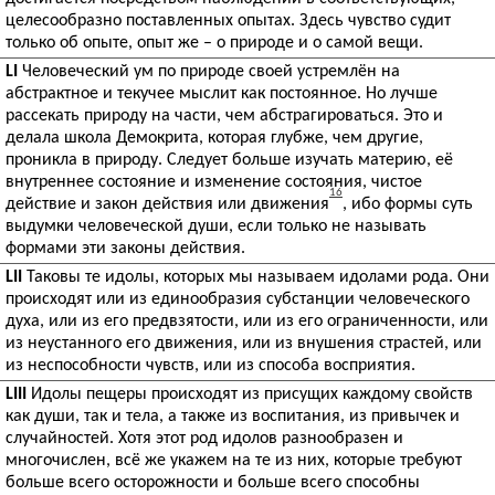
целесообразно поставленных опытах. Здесь чувство судит
только об опыте, опыт же – о природе и о самой вещи.
LI
Человеческий ум по природе своей устремлён на
абстрактное и текучее мыслит как постоянное. Но лучше
рассекать природу на части, чем абстрагироваться. Это и
делала школа Демокрита, которая глубже, чем другие,
проникла в природу. Следует больше изучать материю, её
внутреннее состояние и изменение состояния, чистое
16
действие и закон действия или движения
, ибо формы суть
выдумки человеческой души, если только не называть
формами эти законы действия.
LII
Таковы те идолы, которых мы называем идолами рода. Они
происходят или из единообразия субстанции человеческого
духа, или из его предвзятости, или из его ограниченности, или
из неустанного его движения, или из внушения страстей, или
из неспособности чувств, или из способа восприятия.
LIII
Идолы пещеры происходят из присущих каждому свойств
как души, так и тела, а также из воспитания, из привычек и
случайностей. Хотя этот род идолов разнообразен и
многочислен, всё же укажем на те из них, которые требуют
больше всего осторожности и больше всего способны