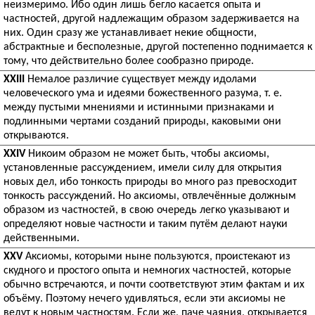
неизмеримо. Ибо один лишь бегло касается опыта и
частностей, другой надлежащим образом задерживается на
них. Один сразу же устанавливает некие общности,
абстрактные и бесполезные, другой постепенно поднимается к
тому, что действительно более сообразно природе.
XXIII
Немалое различие существует между идолами
человеческого ума и идеями божественного разума, т. е.
между пустыми мнениями и истинными признаками и
подлинными чертами созданий природы, каковыми они
открываются.
XXIV
Никоим образом не может быть, чтобы аксиомы,
установленные рассуждением, имели силу для открытия
новых дел, ибо тонкость природы во много раз превосходит
тонкость рассуждений. Но аксиомы, отвлечённые должным
образом из частностей, в свою очередь легко указывают и
определяют новые частности и таким путём делают науки
действенными.
XXV
Аксиомы, которыми ныне пользуются, проистекают из
скудного и простого опыта и немногих частностей, которые
обычно встречаются, и почти соответствуют этим фактам и их
объёму. Поэтому нечего удивляться, если эти аксиомы не
ведут к новым частностям. Если же, паче чаяния, открывается