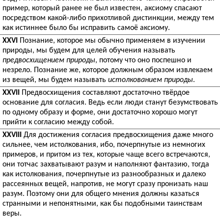
пример, который ранее не был известен, аксиому спасают
посредством какой-либо прихотливой дистинкции, между тем
как истиннее было бы исправить самоё аксиому.
XXVI
Познание, которое мы обычно применяем в изучении
природы, мы будем для целей обучения называть
предвосхищением природы
, потому что оно поспешно и
незрело. Познание же, которое должным образом извлекаем
из вещей, мы будем называть
истолкованием природы
.
XXVII
Предвосхищения составляют достаточно твёрдое
основание для согласия. Ведь если люди станут безумствовать
по одному образу и форме, они достаточно хорошо могут
прийти к согласию между собой.
XXVIII
Для достижения согласия предвосхищения даже много
сильнее, чем истолкования, ибо, почерпнутые из немногих
примеров, и притом из тех, которые чаще всего встречаются,
они тотчас захватывают разум и наполняют фантазию, тогда
как истолкования, почерпнутые из разнообразных и далеко
рассеянных вещей, напротив, не могут сразу пронизать наш
разум. Поэтому они для общего мнения должны казаться
странными и непонятными, как бы подобными таинствам
веры.