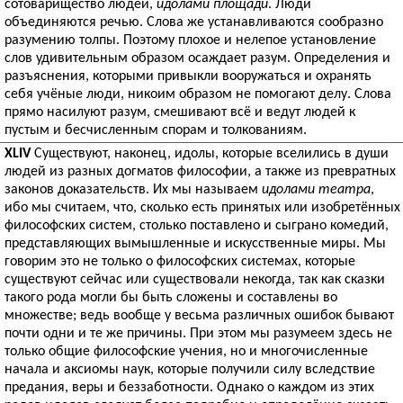
сотоварищество людей,
идолами площади
. Люди
объединяются речью. Слова же устанавливаются сообразно
разумению толпы. Поэтому плохое и нелепое установление
слов удивительным образом осаждает разум. Определения и
разъяснения, которыми привыкли вооружаться и охранять
себя учёные люди, никоим образом не помогают делу. Слова
прямо насилуют разум, смешивают всё и ведут людей к
пустым и бесчисленным спорам и толкованиям.
XLIV
Существуют, наконец, идолы, которые вселились в души
людей из разных догматов философии, а также из превратных
законов доказательств. Их мы называем
идолами театра
,
ибо мы считаем, что, сколько есть принятых или изобретённых
философских систем, столько поставлено и сыграно комедий,
представляющих вымышленные и искусственные миры. Мы
говорим это не только о философских системах, которые
существуют сейчас или существовали некогда, так как сказки
такого рода могли бы быть сложены и составлены во
множестве; ведь вообще у весьма различных ошибок бывают
почти одни и те же причины. При этом мы разумеем здесь не
только общие философские учения, но и многочисленные
начала и аксиомы наук, которые получили силу вследствие
предания, веры и беззаботности. Однако о каждом из этих