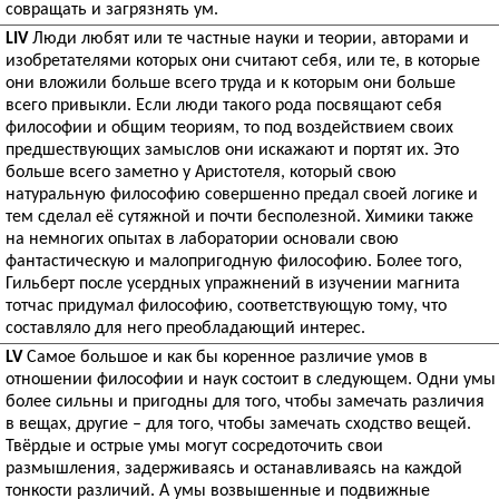
совращать и загрязнять ум.
LIV
Люди любят или те частные науки и теории, авторами и
изобретателями которых они считают себя, или те, в которые
они вложили больше всего труда и к которым они больше
всего привыкли. Если люди такого рода посвящают себя
философии и общим теориям, то под воздействием своих
предшествующих замыслов они искажают и портят их. Это
больше всего заметно у Аристотеля, который свою
натуральную философию совершенно предал своей логике и
тем сделал её сутяжной и почти бесполезной. Химики также
на немногих опытах в лаборатории основали свою
фантастическую и малопригодную философию. Более того,
Гильберт после усердных упражнений в изучении магнита
тотчас придумал философию, соответствующую тому, что
составляло для него преобладающий интерес.
LV
Самое большое и как бы коренное различие умов в
отношении философии и наук состоит в следующем. Одни умы
более сильны и пригодны для того, чтобы замечать различия
в вещах, другие – для того, чтобы замечать сходство вещей.
Твёрдые и острые умы могут сосредоточить свои
размышления, задерживаясь и останавливаясь на каждой
тонкости различий. А умы возвышенные и подвижные