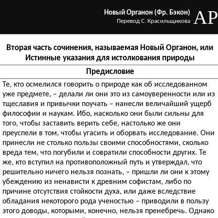
AP
Новый Органон (Фр. Бэкон)
Перевод С. Красильщикова
Вторая часть сочинения, называемая Новый Органон, или
Истинные указания для истолкования природы
Предисловие
Те, кто осмелился говорить о природе как об исследованном
уже предмете, – делали ли они это из самоуверенности или из
тщеславия и привычки поучать – нанесли величайший ущерб
философии и наукам. Ибо, насколько они были сильны для
того, чтобы заставить верить себе, настолько же они
преуспели в том, чтобы угасить и оборвать исследование. Они
принесли не столько пользы своими способностями, сколько
вреда тем, что погубили и совратили способности других. Те
же, кто вступил на противоположный путь и утверждал, что
решительно ничего нельзя познать, – пришли ли они к этому
убеждению из ненависти к древним софистам, либо по
причине отсутствия стойкости духа, или даже вследствие
обладания некоторого рода ученостью – приводили в пользу
этого доводы, которыми, конечно, нельзя пренебречь. Однако