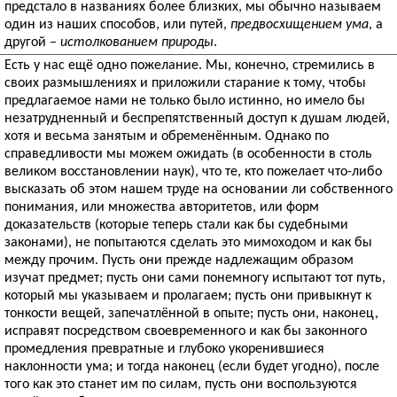
предстало в названиях более близких, мы обычно называем
один из наших способов, или путей,
предвосхищением ума
, а
другой –
истолкованием природы
.
Есть у нас ещё одно пожелание. Мы, конечно, стремились в
своих размышлениях и приложили старание к тому, чтобы
предлагаемое нами не только было истинно, но имело бы
незатрудненный и беспрепятственный доступ к душам людей,
хотя и весьма занятым и обременённым. Однако по
справедливости мы можем ожидать (в особенности в столь
великом восстановлении наук), что те, кто пожелает что-либо
высказать об этом нашем труде на основании ли собственного
понимания, или множества авторитетов, или форм
доказательств (которые теперь стали как бы судебными
законами), не попытаются сделать это мимоходом и как бы
между прочим. Пусть они прежде надлежащим образом
изучат предмет; пусть они сами понемногу испытают тот путь,
который мы указываем и пролагаем; пусть они привыкнут к
тонкости вещей, запечатлённой в опыте; пусть они, наконец,
исправят посредством своевременного и как бы законного
промедления превратные и глубоко укоренившиеся
наклонности ума; и тогда наконец (если будет угодно), после
того как это станет им по силам, пусть они воспользуются