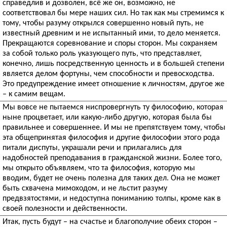
справедлив и дозволен, всё же он, возможно, не
соответствовал бы мере наших сил. Но так как мы стремимся к
тому, чтобы разуму открылся совершенно новый путь, не
известный древним и не испытанный ими, то дело меняется.
Прекращаются соревнование и споры сторон. Мы сохраняем
за собой только роль указующего путь, что представляет,
конечно, лишь посредственную ценность и в большей степени
является делом фортуны, чем способности и превосходства.
Это предупреждение имеет отношение к личностям, другое же
– к самим вещам.
Мы вовсе не пытаемся ниспровергнуть ту философию, которая
ныне процветает, или какую-либо другую, которая была бы
правильнее и совершеннее. И мы не препятствуем тому, чтобы
эта общепринятая философия и другие философии этого рода
питали диспуты, украшали речи и прилагались для
надобностей преподавания в гражданской жизни. Более того,
мы открыто объявляем, что та философия, которую мы
вводим, будет не очень полезна для таких дел. Она не может
быть схвачена мимоходом, и не льстит разуму
предвзятостями, и недоступна пониманию толпы, кроме как в
своей полезности и действенности.
Итак, пусть будут – на счастье и благополучие обеих сторон –