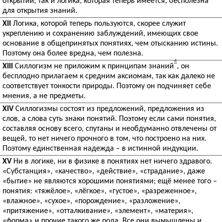
открытий, так и логика, которая теперь имеется, бесполезна
для открытия знаний.
XII
Логика, которой теперь пользуются, скорее служит
укреплению и сохранению заблуждений, имеющих свое
основание в общепринятых понятиях, чем отысканию истины.
Поэтому она более вредна, чем полезна.
4
XIII
Силлогизм не приложим к принципам знаний
, он
бесплодно прилагаем к средним аксиомам, так как далеко не
соответствует тонкости природы. Поэтому он подчиняет себе
мнения, а не предметы.
XIV
Силлогизмы состоят из предложений, предложения из
слов, а слова суть знаки понятий. Поэтому если сами понятия,
составляя основу всего, спутаны и необдуманно отвлечены от
вещей, то нет ничего прочного в том, что построено на них.
Поэтому единственная надежда – в истинной индукции.
XV
Ни в логике, ни в физике в понятиях нет ничего здравого.
«Субстанция», «качество», «действие», «страдание», даже
«бытие» не являются хорошими понятиями; ещё менее того –
понятия: «тяжёлое», «лёгкое», «густое», «разреженное»,
«влажное», «сухое», «порождение», «разложение»,
«притяжение», «отталкивание», «элемент», «материя»,
«форма» и прочие такого же рода. Все они вымышлены и