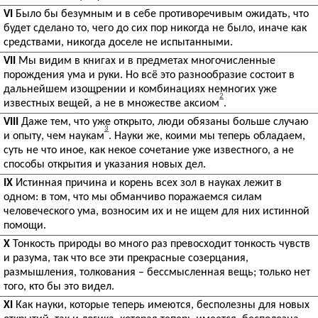
VI
Было бы безумным и в себе противоречивым ожидать, что
будет сделано то, чего до сих пор никогда не было, иначе как
средствами, никогда доселе не испытанными.
VII
Мы видим в книгах и в предметах многочисленные
порождения ума и руки. Но всё это разнообразие состоит в
дальнейшем изощрении и комбинациях немногих уже
2
известных вещей, а не в множестве аксиом
.
VIII
Даже тем, что уже открыто, люди обязаны больше случаю
3
и опыту, чем наукам
. Науки же, коими мы теперь обладаем,
суть не что иное, как некое сочетание уже известного, а не
способы открытия и указания новых дел.
IX
Истинная причина и корень всех зол в науках лежит в
одном: в том, что мы обманчиво поражаемся силам
человеческого ума, возносим их и не ищем для них истинной
помощи.
X
Тонкость природы во много раз превосходит тонкость чувств
и разума, так что все эти прекрасные созерцания,
размышления, толкования – бессмысленная вещь; только нет
того, кто бы это видел.
XI
Как науки, которые теперь имеются, бесполезны для новых