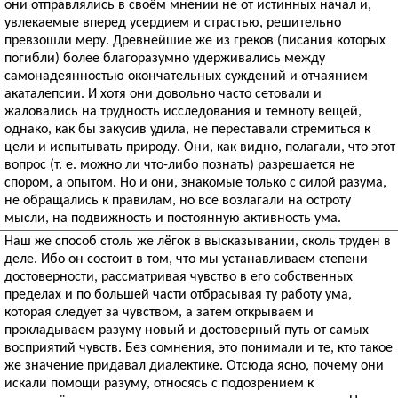
они отправлялись в своём мнении не от истинных начал и,
увлекаемые вперед усердием и страстью, решительно
превзошли меру. Древнейшие же из греков (писания которых
погибли) более благоразумно удерживались между
самонадеянностью окончательных суждений и отчаянием
акаталепсии. И хотя они довольно часто сетовали и
жаловались на трудность исследования и темноту вещей,
однако, как бы закусив удила, не переставали стремиться к
цели и испытывать природу. Они, как видно, полагали, что этот
вопрос (т. е. можно ли что-либо познать) разрешается не
спором, а опытом. Но и они, знакомые только с силой разума,
не обращались к правилам, но все возлагали на остроту
мысли, на подвижность и постоянную активность ума.
Наш же способ столь же лёгок в высказывании, сколь труден в
деле. Ибо он состоит в том, что мы устанавливаем степени
достоверности, рассматривая чувство в его собственных
пределах и по большей части отбрасывая ту работу ума,
которая следует за чувством, а затем открываем и
прокладываем разуму новый и достоверный путь от самых
восприятий чувств. Без сомнения, это понимали и те, кто такое
же значение придавал диалектике. Отсюда ясно, почему они
искали помощи разуму, относясь с подозрением к