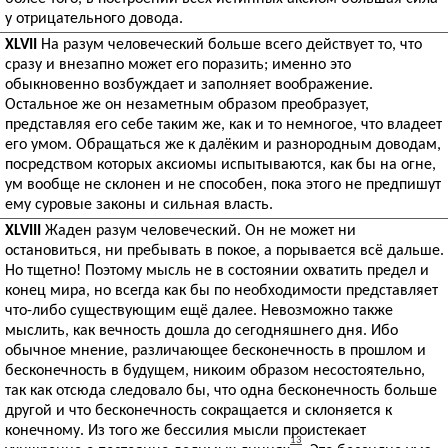
у отрицательного довода.
XLVII
На разум человеческий больше всего действует то, что
сразу и внезапно может его поразить; именно это
обыкновенно возбуждает и заполняет воображение.
Остальное же он незаметным образом преобразует,
представляя его себе таким же, как и то немногое, что владеет
его умом. Обращаться же к далёким и разнородным доводам,
посредством которых аксиомы испытываются, как бы на огне,
ум вообще не склонен и не способен, пока этого не предпишут
ему суровые законы и сильная власть.
XLVIII
Жаден разум человеческий. Он не может ни
остановиться, ни пребывать в покое, а порывается всё дальше.
Но тщетно! Поэтому мысль не в состоянии охватить предел и
конец мира, но всегда как бы по необходимости представляет
что-либо существующим ещё далее. Невозможно также
мыслить, как вечность дошла до сегодняшнего дня. Ибо
обычное мнение, различающее бесконечность в прошлом и
бесконечность в будущем, никоим образом несостоятельно,
так как отсюда следовало бы, что одна бесконечность больше
другой и что бесконечность сокращается и склоняется к
конечному. Из того же бессилия мысли проистекает
13