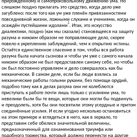
прирождённому и самопроизвольному движению ума. Но
слишком поздно прилагать это средство, когда дело уже
загублено: после того как ум уже пленён привязанностями
повседневной жизни, ложными слухами и учениями, когда он
1
осаждён пустейшими идолами
. Итак, это искусство
диалектики, поздно (как мы сказали) становящееся на защиту
разума и никоим образом не поправляющее дело, скорее
повело к укреплению заблуждений, чем к открытию истины.
Остаётся единственное спасение в том, чтобы вся работа
разума была начата сызнова и чтобы ум уже с самого начала
никоим образом не был предоставлен самому себе, но чтобы
он был постоянно управляем и дело совершалось как бы
механически. В самом деле, если бы люди взялись за
механические работы голыми руками, без помощи орудий,
подобно тому как в делах разума они не колеблются
приступать к работе почти лишь только с усилиями ума, то
невелики были бы те вещи, которые они могли бы подвинуть
и преодолеть, хотя бы они посвятили этому усердные и притом
соединённые усилия. И если угодно несколько остановиться
на этом примере и вглядеться в него, как в зеркало, то
представим себе обелиск значительной величины,
предназначенный для ознаменования триумфа или
подобного торжества, который должно перенести на другое