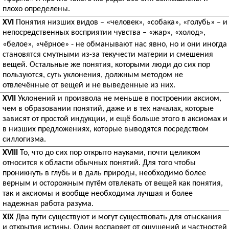
плохо определены.
XVI
Понятия низших видов – «человек», «собака», «голубь» – и
непосредственных восприятии чувства – «жар», «холод»,
«белое», «чёрное» ‑ не обманывают нас явно, но и они иногда
становятся смутными из-за текучести материи и смешения
вещей. Остальные же понятия, которыми люди до сих пор
пользуются, суть уклонения, должным методом не
отвлечённые от вещей и не выведенные из них.
XVII
Уклонений и произвола не меньше в построении аксиом,
чем в образовании понятий, даже и в тех началах, которые
зависят от простой индукции, и ещё больше этого в аксиомах и
в низших предложениях, которые выводятся посредством
силлогизма.
XVIII
То, что до сих пор открыто науками, почти целиком
относится к области обычных понятий. Для того чтобы
проникнуть в глубь и в даль природы, необходимо более
верным и осторожным путём отвлекать от вещей как понятия,
так и аксиомы и вообще необходима лучшая и более
надежная работа разума.
XIX
Два пути существуют и могут существовать для отыскания
и открытия истины. Один воспаряет от ощущений и частностей