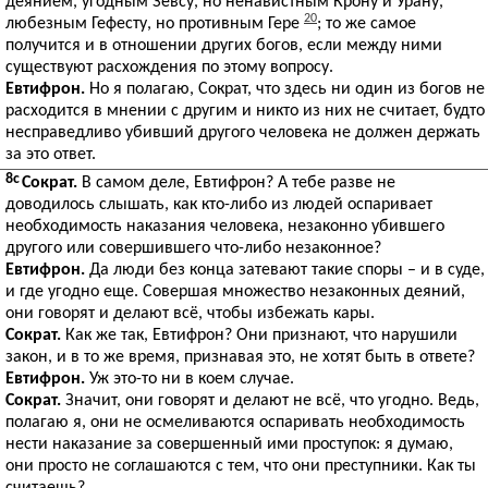
деянием, угодным Зевсу, но ненавистным Крону и Урану,
20
любезным Гефесту, но противным Гере
; то же самое
получится и в отношении других богов, если между ними
существуют расхождения по этому вопросу.
Евтифрон.
Но я полагаю, Сократ, что здесь ни один из богов не
расходится в мнении с другим и никто из них не считает, будто
несправедливо убивший другого человека не должен держать
за это ответ.
8c
Сократ.
В самом деле, Евтифрон? А тебе разве не
доводилось слышать, как кто-либо из людей оспаривает
необходимость наказания человека, незаконно убившего
другого или совершившего что-либо незаконное?
Евтифрон.
Да люди без конца затевают такие споры – и в суде,
и где угодно еще. Совершая множество незаконных деяний,
они говорят и делают всё, чтобы избежать кары.
Сократ.
Как же так, Евтифрон? Они признают, что нарушили
закон, и в то же время, признавая это, не хотят быть в ответе?
Евтифрон.
Уж это-то ни в коем случае.
Сократ.
Значит, они говорят и делают не всё, что угодно. Ведь,
полагаю я, они не осмеливаются оспаривать необходимость
нести наказание за совершенный ими проступок: я думаю,
они просто не соглашаются с тем, что они преступники. Как ты