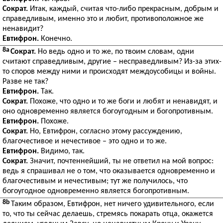
Сократ.
Итак, каждый, считая что-либо прекрасным, добрым и
справедливым, именно это и любит, противоположное же
ненавидит?
Евтифрон.
Конечно.
8a
Сократ.
Но ведь одно и то же, по твоим словам, одни
считают справедливым, другие – несправедливым? Из-за этих-
то споров между ними и происходят междоусобицы и войны.
Разве не так?
Евтифрон.
Так.
Сократ.
Похоже, что одно и то же боги и любят и ненавидят, и
оно одновременно является богоугодным и богопротивным.
Евтифрон.
Похоже.
Сократ.
Но, Евтифрон, согласно этому рассуждению,
благочестивое и нечестивое – это одно и то же.
Евтифрон.
Видимо, так.
Сократ.
Значит, почтеннейший, ты не ответил на мой вопрос:
ведь я спрашивал не о том, что оказывается одновременно и
благочестивым и нечестивым; тут же получилось, что
богоугодное одновременно является богопротивным.
8b
Таким образом, Евтифрон, нет ничего удивительного, если
то, что ты сейчас делаешь, стремясь покарать отца, окажется