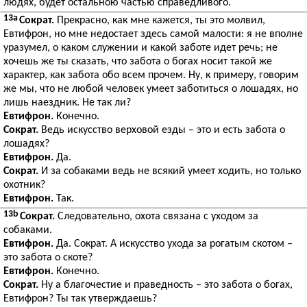
людях, будет остальною частью справедливого.
13a
Сократ.
Прекрасно, как мне кажется, ты это молвил,
Евтифрон, но мне недостает здесь самой малости: я не вполне
уразумел, о каком служении и какой заботе идет речь; не
хочешь же ты сказать, что забота о богах носит такой же
характер, как забота обо всем прочем. Ну, к примеру, говорим
же мы, что не любой человек умеет заботиться о лошадях, но
лишь наездник. Не так ли?
Евтифрон.
Конечно.
Сократ.
Ведь искусство верховой езды – это и есть забота о
лошадях?
Евтифрон.
Да.
Сократ.
И за собаками ведь не всякий умеет ходить, но только
охотник?
Евтифрон.
Так.
13b
Сократ.
Следовательно, охота связана с уходом за
собаками.
Евтифрон.
Да. Сократ. А искусство ухода за рогатым скотом –
это забота о скоте?
Евтифрон.
Конечно.
Сократ.
Ну а благочестие и праведность – это забота о богах,
Евтифрон? Ты так утверждаешь?