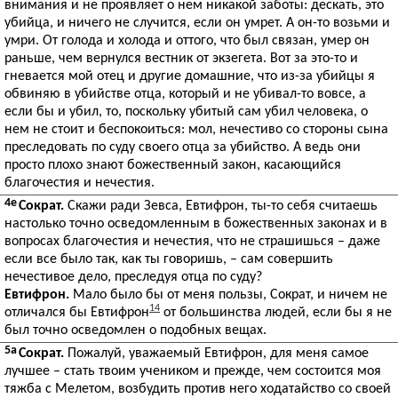
внимания и не проявляет о нем никакой заботы: дескать, это
убийца, и ничего не случится, если он умрет. А он-то возьми и
умри. От голода и холода и оттого, что был связан, умер он
раньше, чем вернулся вестник от экзегета. Вот за это-то и
гневается мой отец и другие домашние, что из-за убийцы я
обвиняю в убийстве отца, который и не убивал-то вовсе, а
если бы и убил, то, поскольку убитый сам убил человека, о
нем не стоит и беспокоиться: мол, нечестиво со стороны сына
преследовать по суду своего отца за убийство. А ведь они
просто плохо знают божественный закон, касающийся
благочестия и нечестия.
4e
Сократ.
Скажи ради Зевса, Евтифрон, ты-то себя считаешь
настолько точно осведомленным в божественных законах и в
вопросах благочестия и нечестия, что не страшишься – даже
если все было так, как ты говоришь, – сам совершить
нечестивое дело, преследуя отца по суду?
Евтифрон.
Мало было бы от меня пользы, Сократ, и ничем не
14
отличался бы Евтифрон
от большинства людей, если бы я не
был точно осведомлен о подобных вещах.
5a
Сократ.
Пожалуй, уважаемый Евтифрон, для меня самое
лучшее – стать твоим учеником и прежде, чем состоится моя
тяжба с Мелетом, возбудить против него ходатайство со своей