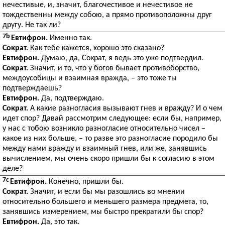
нечестивые, и, значит, благочестивое и нечестивое не
тождественны между собою, а прямо противоположны друг
другу. Не так ли?
7b
Евтифрон.
Именно так.
Сократ.
Как тебе кажется, хорошо это сказано?
Евтифрон.
Думаю, да, Сократ, я ведь это уже подтвердил.
Сократ.
Значит, и то, что у богов бывает противоборство,
междоусобицы и взаимная вражда, – это тоже ты
подтверждаешь?
Евтифрон.
Да, подтверждаю.
Сократ.
А какие разногласия вызывают гнев и вражду? И о чем
идет спор? Давай рассмотрим следующее: если бы, например,
у нас с тобою возникло разногласие относительно чисел –
какое из них больше, – то разве это разногласие породило бы
между нами вражду и взаимный гнев, или же, занявшись
вычислением, мы очень скоро пришли бы к согласию в этом
деле?
7c
Евтифрон.
Конечно, пришли бы.
Сократ.
Значит, и если бы мы разошлись во мнении
относительно большего и меньшего размера предмета, то,
занявшись измерением, мы быстро прекратили бы спор?
Евтифрон.
Да, это так.