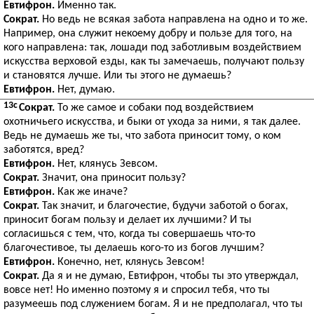
Евтифрон.
Именно так.
Сократ.
Но ведь не всякая забота направлена на одно и то же.
Например, она служит некоему добру и пользе для того, на
кого направлена: так, лошади под заботливым воздействием
искусства верховой езды, как ты замечаешь, получают пользу
и становятся лучше. Или ты этого не думаешь?
Евтифрон.
Нет, думаю.
13c
Сократ.
То же самое и собаки под воздействием
охотничьего искусства, и быки от ухода за ними, я так далее.
Ведь не думаешь же ты, что забота приносит тому, о ком
заботятся, вред?
Евтифрон.
Нет, клянусь Зевсом.
Сократ.
Значит, она приносит пользу?
Евтифрон.
Как же иначе?
Сократ.
Так значит, и благочестие, будучи заботой о богах,
приносит богам пользу и делает их лучшими? И ты
согласишься с тем, что, когда ты совершаешь что-то
благочестивое, ты делаешь кого-то из богов лучшим?
Евтифрон.
Конечно, нет, клянусь Зевсом!
Сократ.
Да я и не думаю, Евтифрон, чтобы ты это утверждал,
вовсе нет! Но именно поэтому я и спросил тебя, что ты
разумеешь под служением богам. Я и не предполагал, что ты