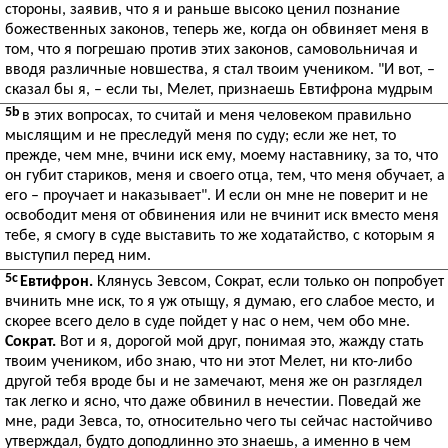
стороны, заявив, что я и раньше высоко ценил познание
божественных законов, теперь же, когда он обвиняет меня в
том, что я погрешаю против этих законов, самовольничая и
вводя различные новшества, я стал твоим учеником. "И вот, –
сказал бы я, – если ты, Мелет, признаешь Евтифрона мудрым
5b
в этих вопросах, то считай и меня человеком правильно
мыслящим и не преследуй меня по суду; если же нет, то
прежде, чем мне, вчини иск ему, моему наставнику, за то, что
он губит стариков, меня и своего отца, тем, что меня обучает, а
его – проучает и наказывает". И если он мне не поверит и не
освободит меня от обвинения или не вчинит иск вместо меня
тебе, я смогу в суде выставить то же ходатайство, с которым я
выступил перед ним.
5c
Евтифрон.
Клянусь Зевсом, Сократ, если только он попробует
вчинить мне иск, то я уж отыщу, я думаю, его слабое место, и
скорее всего дело в суде пойдет у нас о нем, чем обо мне.
Сократ.
Вот и я, дорогой мой друг, понимая это, жажду стать
твоим учеником, ибо знаю, что ни этот Мелет, ни кто-либо
другой тебя вроде бы и не замечают, меня же он разглядел
так легко и ясно, что даже обвинил в нечестии. Поведай же
мне, ради Зевса, то, относительно чего ты сейчас настойчиво
утверждал, будто доподлинно это знаешь, а именно в чем