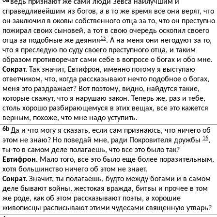
6a
ведь признают же сами люди Зевса наилучшим и
справедливейшим из богов, а в то же время все они верят, что
он заключил в оковы собственного отца за то, что он преступно
пожирал своих сыновей, а тот в свою очередь оскопил своего
15
отца за подобные же деяния
. А на меня они негодуют за то,
что я преследую по суду своего преступного отца, и таким
образом противоречат сами себе в вопросе о богах и обо мне.
Сократ.
Так значит, Евтифрон, именно потому я выступаю
ответчиком, что, когда рассказывают нечто подобное о богах,
меня это раздражает? Вот поэтому, видно, найдутся такие,
которые скажут, что я нарушаю закон. Теперь же, раз и тебе,
столь хорошо разбирающемуся в этих вещах, все это кажется
верным, похоже, что мне надо уступить.
6b
Да и что могу я сказать, если сам признаюсь, что ничего об
16
этом не знаю? Но поведай мне, ради Покровителя дружбы
,
ты-то в самом деле полагаешь, что все это было так?
Евтифрон.
Мало того, все это было еще более поразительным,
хотя большинство ничего об этом не знает.
Сократ.
Значит, ты полагаешь, будто между богами и в самом
деле бывают войны, жестокая вражда, битвы и прочее в том
же роде, как об этом рассказывают поэты, а хорошие
живописцы расписывают этими чудесами священную утварь?