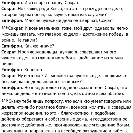
Евтифрон.
И я говорю правду, Сократ.
Сократ.
Но скажи, ради Зевса, что это за расчудесное дело,
которое вершат боги, пользуясь нами как слугами?
Евтифрон.
Многие чудесные дела они вершат, Сократ.
14a
Сократ.
И военачальники тоже, мой друг; однако ты легко
можешь сказать, что главное их дело – достижение победы в
войне. Не так ли?
Евтифрон.
Как же иначе?
Сократ.
И землевладельцы, думаю я, совершают много
чудесных дел; но главная их забота – добывание из земли
пищи.
Евтифрон.
Конечно.
Сократ.
Ну и что же? Из множества чудесных дел, вершимых
богами, какое дело является главным?
Евтифрон.
Но я ведь только недавно сказал тебе, Сократ, что
немалое дело – в точности понять, как с этим всем обстоит.
14b
Скажу тебе лишь попросту, что если кто умеет говорить или
делать что-либо приятное богам, вознося молитвы и совершая
жертвоприношения, то это – благочестиво, и подобные
действия оберегают и собственные дома, и государственное
достояние; действия же, противоположные угождению богам,
нечестивы и направлены на всеобщее разрушение и гибель.