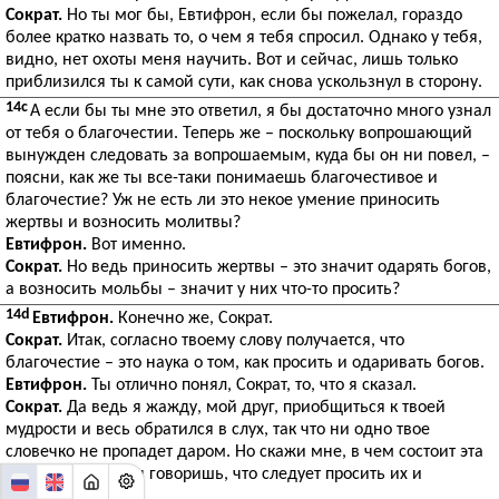
Сократ.
Но ты мог бы, Евтифрон, если бы пожелал, гораздо
более кратко назвать то, о чем я тебя спросил. Однако у тебя,
видно, нет охоты меня научить. Вот и сейчас, лишь только
приблизился ты к самой сути, как снова ускользнул в сторону.
14c
А если бы ты мне это ответил, я бы достаточно много узнал
от тебя о благочестии. Теперь же – поскольку вопрошающий
вынужден следовать за вопрошаемым, куда бы он ни повел, –
поясни, как же ты все-таки понимаешь благочестивое и
благочестие? Уж не есть ли это некое умение приносить
жертвы и возносить молитвы?
Евтифрон.
Вот именно.
Сократ.
Но ведь приносить жертвы – это значит одарять богов,
а возносить мольбы – значит у них что-то просить?
14d
Евтифрон.
Конечно же, Сократ.
Сократ.
Итак, согласно твоему слову получается, что
благочестие – это наука о том, как просить и одаривать богов.
Евтифрон.
Ты отлично понял, Сократ, то, что я сказал.
Сократ.
Да ведь я жажду, мой друг, приобщиться к твоей
мудрости и весь обратился в слух, так что ни одно твое
словечко не пропадет даром. Но скажи мне, в чем состоит эта
служба богам? Ты говоришь, что следует просить их и
одаривать?