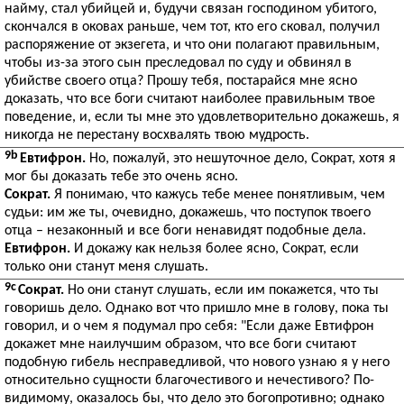
найму, стал убийцей и, будучи связан господином убитого,
скончался в оковах раньше, чем тот, кто его сковал, получил
распоряжение от экзегета, и что они полагают правильным,
чтобы из-за этого сын преследовал по суду и обвинял в
убийстве своего отца? Прошу тебя, постарайся мне ясно
доказать, что все боги считают наиболее правильным твое
поведение, и, если ты мне это удовлетворительно докажешь, я
никогда не перестану восхвалять твою мудрость.
9b
Евтифрон.
Но, пожалуй, это нешуточное дело, Сократ, хотя я
мог бы доказать тебе это очень ясно.
Сократ.
Я понимаю, что кажусь тебе менее понятливым, чем
судьи: им же ты, очевидно, докажешь, что поступок твоего
отца – незаконный и все боги ненавидят подобные дела.
Евтифрон.
И докажу как нельзя более ясно, Сократ, если
только они станут меня слушать.
9c
Сократ.
Но они станут слушать, если им покажется, что ты
говоришь дело. Однако вот что пришло мне в голову, пока ты
говорил, и о чем я подумал про себя: "Если даже Евтифрон
докажет мне наилучшим образом, что все боги считают
подобную гибель несправедливой, что нового узнаю я у него
относительно сущности благочестивого и нечестивого? По-
видимому, оказалось бы, что дело это богопротивно; однако