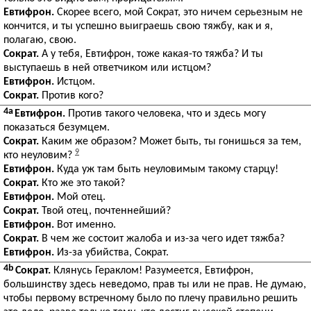
Евтифрон.
Скорее всего, мой Сократ, это ничем серьезным не
кончится, и ты успешно выиграешь свою тяжбу, как и я,
полагаю, свою.
Сократ.
А у тебя, Евтифрон, тоже какая-то тяжба? И ты
выступаешь в ней ответчиком или истцом?
Евтифрон.
Истцом.
Сократ.
Против кого?
4a
Евтифрон.
Против такого человека, что и здесь могу
показаться безумцем.
Сократ.
Каким же образом? Может быть, ты гонишься за тем,
9
кто неуловим?
Евтифрон.
Куда уж там быть неуловимым такому старцу!
Сократ.
Кто же это такой?
Евтифрон.
Мой отец.
Сократ.
Твой отец, почтеннейший?
Евтифрон.
Вот именно.
Сократ.
В чем же состоит жалоба и из-за чего идет тяжба?
Евтифрон.
Из-за убийства, Сократ.
4b
Сократ.
Клянусь Гераклом! Разумеется, Евтифрон,
большинству здесь неведомо, прав ты или не прав. Не думаю,
чтобы первому встречному было по плечу правильно решить