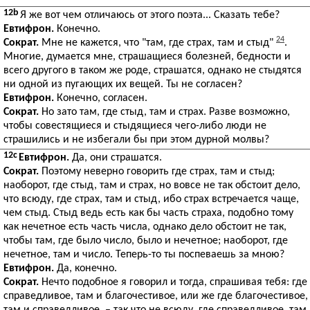
12b
Я же вот чем отличаюсь от этого поэта... Сказать тебе?
Евтифрон.
Конечно.
24
Сократ.
Мне не кажется, что "там, где страх, там и стыд"
.
Многие, думается мне, страшащиеся болезней, бедности и
всего другого в таком же роде, страшатся, однако не стыдятся
ни одной из пугающих их вещей. Ты не согласен?
Евтифрон.
Конечно, согласен.
Сократ.
Но зато там, где стыд, там и страх. Разве возможно,
чтобы совестящиеся и стыдящиеся чего-либо люди не
страшились и не избегали бы при этом дурной молвы?
12c
Евтифрон.
Да, они страшатся.
Сократ.
Поэтому неверно говорить где страх, там и стыд;
наоборот, где стыд, там и страх, но вовсе не так обстоит дело,
что всюду, где страх, там и стыд, ибо страх встречается чаще,
чем стыд. Стыд ведь есть как бы часть страха, подобно тому
как нечетное есть часть числа, однако дело обстоит не так,
чтобы там, где было число, было и нечетное; наоборот, где
нечетное, там и число. Теперь-то ты поспеваешь за мною?
Евтифрон.
Да, конечно.
Сократ.
Нечто подобное я говорил и тогда, спрашивая тебя: где
справедливое, там и благочестивое, или же где благочестивое,