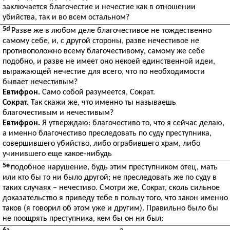
заключается благочестие и нечестие как в отношении
убийства, так и во всем остальном?
5d
Разве же в любом деле благочестивое не тождественно
самому себе, и, с другой стороны, разве нечестивое не
противоположно всему благочестивому, самому же себе
подобно, и разве не имеет оно некоей единственной идеи,
выражающей нечестие для всего, что по необходимости
бывает нечестивым?
Евтифрон.
Само собой разумеется, Сократ.
Сократ.
Так скажи же, что именно ты называешь
благочестивым и нечестивым?
Евтифрон.
Я утверждаю: благочестиво то, что я сейчас делаю,
а именно благочестиво преследовать по суду преступника,
совершившего убийство, либо ограбившего храм, либо
учинившего еще какое-нибудь
5e
подобное нарушение, будь этим преступником отец, мать
или кто бы то ни было другой; не преследовать же по суду в
таких случаях – нечестиво. Смотри же, Сократ, сколь сильное
доказательство я приведу тебе в пользу того, что закон именно
таков (я говорил об этом уже и другим). Правильно было бы
не поощрять преступника, кем бы он ни был: