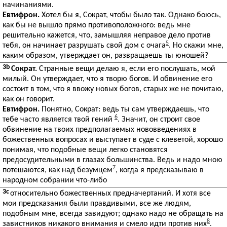
начинаниями.
Евтифрон.
Хотел бы я, Сократ, чтобы было так. Однако боюсь,
как бы не вышло прямо противоположного: ведь мне
решительно кажется, что, замышляя неправое дело против
5
тебя, он начинает разрушать свой дом с очага
. Но скажи мне,
каким образом, утверждает он, развращаешь ты юношей?
3b
Сократ.
Странные вещи делаю я, если его послушать, мой
милый. Он утверждает, что я творю богов. И обвинение его
состоит в том, что я ввожу новых богов, старых же не почитаю,
как он говорит.
Евтифрон.
Понятно, Сократ: ведь ты сам утверждаешь, что
6
тебе часто является твой гений
. Значит, он строит свое
обвинение на твоих предполагаемых нововведениях в
божественных вопросах и выступает в суде с клеветой, хорошо
понимая, что подобные вещи легко становятся
предосудительными в глазах большинства. Ведь и надо мною
7
потешаются, как над безумцем
, когда я предсказываю в
народном собрании что-либо
3c
относительно божественных предначертаний. И хотя все
мои предсказания были правдивыми, все же людям,
подобным мне, всегда завидуют; однако надо не обращать на
8
завистников никакого внимания и смело идти против них
.