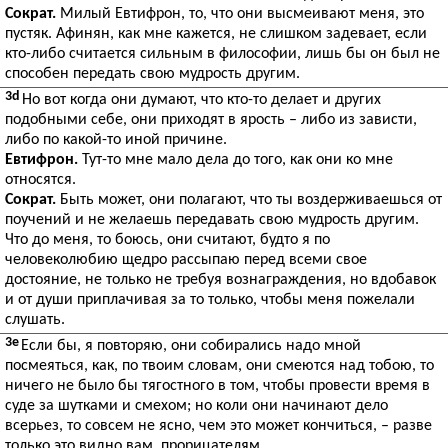
Сократ.
Милый Евтифрон, то, что они высмеивают меня, это
пустяк. Афинян, как мне кажется, не слишком задевает, если
кто-либо считается сильным в философии, лишь бы он был не
способен передать свою мудрость другим.
3d
Но вот когда они думают, что кто-то делает и других
подобными себе, они приходят в ярость – либо из зависти,
либо по какой-то иной причине.
Евтифрон.
Тут-то мне мало дела до того, как они ко мне
относятся.
Сократ.
Быть может, они полагают, что ты воздерживаешься от
поучений и не желаешь передавать свою мудрость другим.
Что до меня, то боюсь, они считают, будто я по
человеколюбию щедро рассыпаю перед всеми свое
достояние, не только не требуя вознаграждения, но вдобавок
и от души приплачивая за то только, чтобы меня пожелали
слушать.
3e
Если бы, я повторяю, они собирались надо мной
посмеяться, как, по твоим словам, они смеются над тобою, то
ничего не было бы тягостного в том, чтобы провести время в
суде за шутками и смехом; но коли они начинают дело
всерьез, то совсем не ясно, чем это может кончиться, – разве
только это видно вам, прорицателям.