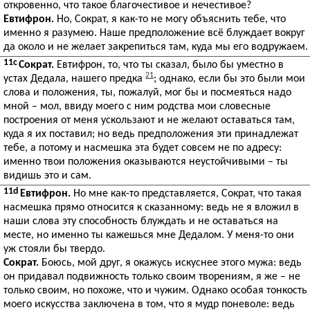
откровенно, что такое благочестивое и нечестивое?
Евтифрон.
Но, Сократ, я как-то не могу объяснить тебе, что
именно я разумею. Наше предположение всё блуждает вокруг
да около и не желает закрепиться там, куда мы его водружаем.
11c
Сократ.
Евтифрон, то, что ты сказал, было бы уместно в
21
устах Дедала, нашего предка
; однако, если бы это были мои
слова и положения, ты, пожалуй, мог бы и посмеяться надо
мной – мол, ввиду моего с ним родства мои словесные
построения от меня ускользают и не желают оставаться там,
куда я их поставил; но ведь предположения эти принадлежат
тебе, а потому и насмешка эта будет совсем не по адресу:
именно твои положения оказываются неустойчивыми – ты
видишь это и сам.
11d
Евтифрон.
Но мне как-то представляется, Сократ, что такая
насмешка прямо относится к сказанному: ведь не я вложил в
наши слова эту способность блуждать и не оставаться на
месте, но именно ты кажешься мне Дедалом. У меня-то они
уж стояли бы твердо.
Сократ.
Боюсь, мой друг, я окажусь искуснее этого мужа: ведь
он придавал подвижность только своим творениям, я же – не
только своим, но похоже, что и чужим. Однако особая тонкость
моего искусства заключена в том, что я мудр поневоле: ведь