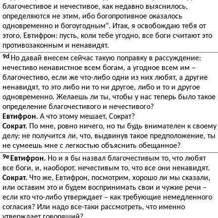
благочестивое и нечестивое, как недавно выяснилось,
определяются не этим, ибо богопротивное оказалось
одновременно и богоугодным". Итак, я освобождаю тебя от
этого, Евтифрон: пусть, коли тебе угодно, все боги считают это
противозаконным и ненавидят.
9d
Но давай внесем сейчас такую поправку в рассуждение:
нечестиво ненавистное всем богам, а угодное всем им –
благочестиво, если же что-либо одни из них любят, а другие
ненавидят, то это либо ни то ни другое, либо и то и другое
одновременно. Желаешь ли ты, чтобы у нас теперь было такое
определение благочестивого и нечестивого?
Евтифрон.
А что этому мешает, Сократ?
Сократ.
По мне, ровно ничего, но ты будь внимателен к своему
делу: не получится ли, что, выдвинув такое предположение, ты
не сумеешь мне с легкостью объяснить обещанное?
9e
Евтифрон.
Но и я бы назвал благочестивым то, что любят
все боги, и, наоборот, нечестивым то, что все они ненавидят.
Сократ.
Что же, Евтифрон, посмотрим, хорошо ли мы сказали,
или оставим это и будем воспринимать свои и чужие речи –
если кто что-либо утверждает – как требующие немедленного
согласия? Или надо все-таки рассмотреть, что именно
утверждает говорящий?