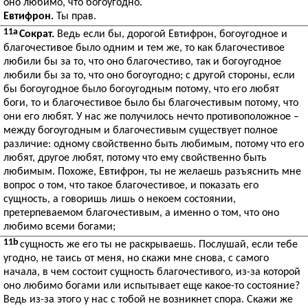
оно любимо, что богоугодно.
Евтифрон.
Ты прав.
11a
Сократ.
Ведь если бы, дорогой Евтифрон, богоугодное и
благочестивое было одним и тем же, то как благочестивое
любили бы за то, что оно благочестиво, так и богоугодное
любили бы за то, что оно богоугодно; с другой стороны, если
бы богоугодное было богоугодным потому, что его любят
боги, то и благочестивое было бы благочестивым потому, что
они его любят. У нас же получилось нечто противоположное –
между богоугодным и благочестивым существует полное
различие: одному свойственно быть любимым, потому что его
любят, другое любят, потому что ему свойственно быть
любимым. Похоже, Евтифрон, ты не желаешь разъяснить мне
вопрос о том, что такое благочестивое, и показать его
сущность, а говоришь лишь о некоем состоянии,
претерпеваемом благочестивым, а именно о том, что оно
любимо всеми богами;
11b
сущность же его ты не раскрываешь. Послушай, если тебе
угодно, не таись от меня, но скажи мне снова, с самого
начала, в чем состоит сущность благочестивого, из-за которой
оно любимо богами или испытывает еще какое-то состояние?
Ведь из-за этого у нас с тобой не возникнет спора. Скажи же