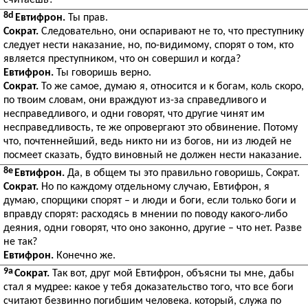
считаешь?
8d
Евтифрон.
Ты прав.
Сократ.
Следовательно, они оспаривают не то, что преступнику
следует нести наказание, но, по-видимому, спорят о том, кто
является преступником, что он совершил и когда?
Евтифрон.
Ты говоришь верно.
Сократ.
То же самое, думаю я, относится и к богам, коль скоро,
по твоим словам, они враждуют из-за справедливого и
несправедливого, и одни говорят, что другие чинят им
несправедливость, те же опровергают это обвинение. Потому
что, почтеннейший, ведь никто ни из богов, ни из людей не
посмеет сказать, будто виновный не должен нести наказание.
8e
Евтифрон.
Да, в общем ты это правильно говоришь, Сократ.
Сократ.
Но по каждому отдельному случаю, Евтифрон, я
думаю, спорщики спорят – и люди и боги, если только боги и
вправду спорят: расходясь в мнении по поводу какого-либо
деяния, одни говорят, что оно законно, другие – что нет. Разве
не так?
Евтифрон.
Конечно же.
9a
Сократ.
Так вот, друг мой Евтифрон, объясни ты мне, дабы
стал я мудрее: какое у тебя доказательство того, что все боги
считают безвинно погибшим человека. который, служа по