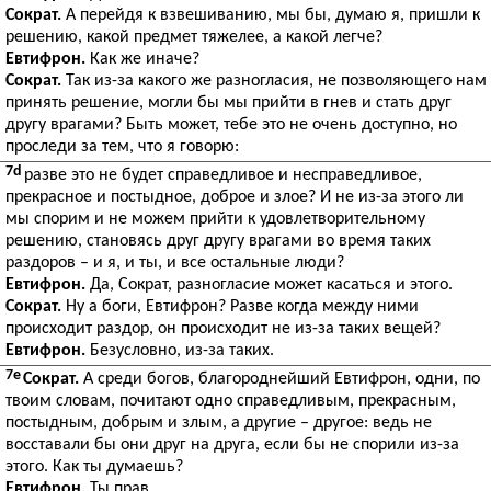
Сократ.
А перейдя к взвешиванию, мы бы, думаю я, пришли к
решению, какой предмет тяжелее, а какой легче?
Евтифрон.
Как же иначе?
Сократ.
Так из-за какого же разногласия, не позволяющего нам
принять решение, могли бы мы прийти в гнев и стать друг
другу врагами? Быть может, тебе это не очень доступно, но
проследи за тем, что я говорю:
7d
разве это не будет справедливое и несправедливое,
прекрасное и постыдное, доброе и злое? И не из-за этого ли
мы спорим и не можем прийти к удовлетворительному
решению, становясь друг другу врагами во время таких
раздоров – и я, и ты, и все остальные люди?
Евтифрон.
Да, Сократ, разногласие может касаться и этого.
Сократ.
Ну а боги, Евтифрон? Разве когда между ними
происходит раздор, он происходит не из-за таких вещей?
Евтифрон.
Безусловно, из-за таких.
7e
Сократ.
А среди богов, благороднейший Евтифрон, одни, по
твоим словам, почитают одно справедливым, прекрасным,
постыдным, добрым и злым, а другие – другое: ведь не
восставали бы они друг на друга, если бы не спорили из-за
этого. Как ты думаешь?
Евтифрон.
Ты прав.