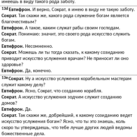
имеешь в виду такого рода заботу.
13d
Евтифрон.
И верно, Сократ, я имею в виду не такую заботу.
Сократ.
Так скажи же, какого рода служение богам является
благочестивым?
Евтифрон.
А такое, каким служат рабы своим господам.
Сократ.
Понимаю: значит, это своего рода искусство служить
богам.
Евтифрон.
Несомненно.
Сократ.
Можешь ли ты тогда сказать, к какому созиданию
приводит искусство услужения врачам? Не приносит ли оно
здоровье?
Евтифрон.
Да, конечно.
13e
Сократ.
Ну а искусство услужения корабельным мастерам
служит какому делу?
Евтифрон.
Ясно, Сократ, что созданию корабля.
Сократ.
А искусство услужения зодчим служит созданию
домов?
Евтифрон.
Да.
Сократ.
Так скажи же, добрейший, к какому созиданию ведет
искусство услужения богам? Ясно, что ты это знаешь, коль
скоро ты утверждаешь, что тебе лучше других людей ведомы
божественные дела.