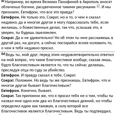
6c
Например, во время Великих Панафиней в Акрополь вносят
17
облаченье богини, расцвеченное такими рисунками
. И мы
признаем, Евтифрон, что все это правда?
Евтифрон.
Не только это, Сократ, но и то, о чем я сказал
недавно; да и многое другое я могу порассказать тебе, если
желаешь, о божественных делах, так что, услышав это, я
уверен, ты будешь ошеломлен.
Сократ.
Да и не удивительно! Но об этом ты мне расскажешь в
другой раз, на досуге, а сейчас постарайся яснее изложить то,
о чем я тебя недавно просил.
6d
Ведь ты, мой друг, перед этим неудовлетворительно ответил
на мой вопрос, что такое благочестивое вообще, сказав лишь,
будто благочестивым является то, что ты сейчас делаешь,
преследуя отца по суду за убийство.
Евтифрон.
И правду сказал я тебе, Сократ.
Сократ.
Положим. Но ведь ты же признаешь, Евтифрон, что и
многое другое бывает благочестивым?
Евтифрон.
Конечно, бывает.
Сократ.
Так припомни же, что я просил тебя не о том, чтобы ты
назвал мне одно или два из благочестивых деяний, но чтобы
определил идею как таковую, в силу которой все
благочестивое является благочестивым. Ведь ты подтвердил,