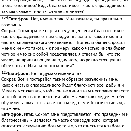
там и справедливое, – так что не всюду, где справедливое, там
и благочестивое? Ведь благочестивое – часть справедливого:
так мы скажем, или ты считаешь иначе?
12d
Евтифрон.
Нет, именно так. Мне кажется, ты правильно
говоришь.
Сократ.
Посмотри же еще и следующее: если благочестивое –
часть справедливого, нам следует выяснить, какой именно
частью справедливого оно является. Вот если бы ты спросил
меня о чем-то таком, – к примеру, какою частью числа будет
четное и что оно собой представляет, я ответил бы, что это
число, не припадающее на одну ногу, но ровно стоящее на
обеих ногах. Или ты иного мнения?
12e
Евтифрон.
Нет, я думаю именно так.
Сократ.
Вот и постарайся таким образом разъяснить мне,
какою частью справедливого будет благочестивое, дабы я и
Мелету мог сказать, чтобы он не чинил нам несправедливости
и не обвинял нас в нечестии, ибо мы уже как следует у тебя
обучились тому, что является праведным и благочестивым, а
что – нет.
Евтифрон.
Итак, Сократ, мне представляется, что праведным и
благочестивым является та часть справедливого, которая
относится к служению богам; то же, что относится к заботе о