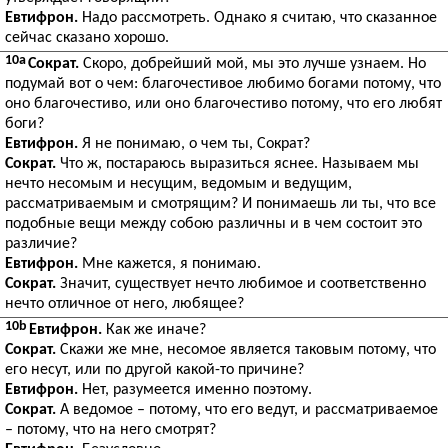
Евтифрон.
Надо рассмотреть. Однако я считаю, что сказанное
сейчас сказано хорошо.
10a
Сократ.
Скоро, добрейший мой, мы это лучше узнаем. Но
подумай вот о чем: благочестивое любимо богами потому, что
оно благочестиво, или оно благочестиво потому, что его любят
боги?
Евтифрон.
Я не понимаю, о чем ты, Сократ?
Сократ.
Что ж, постараюсь выразиться яснее. Называем мы
нечто несомым и несущим, ведомым и ведущим,
рассматриваемым и смотрящим? И понимаешь ли ты, что все
подобные вещи между собою различны и в чем состоит это
различие?
Евтифрон.
Мне кажется, я понимаю.
Сократ.
Значит, существует нечто любимое и соответственно
нечто отличное от него, любящее?
10b
Евтифрон.
Как же иначе?
Сократ.
Скажи же мне, несомое является таковым потому, что
его несут, или по другой какой-то причине?
Евтифрон.
Нет, разумеется именно поэтому.
Сократ.
А ведомое – потому, что его ведут, и рассматриваемое
– потому, что на него смотрят?