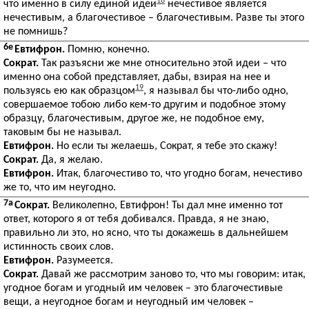
18
что именно в силу единой идеи
нечестивое является
нечестивым, а благочестивое – благочестивым. Разве ты этого
не помнишь?
6e
Евтифрон.
Помню, конечно.
Сократ.
Так разъясни же мне относительно этой идеи – что
именно она собой представляет, дабы, взирая на нее и
19
пользуясь ею как образцом
, я называл бы что-либо одно,
совершаемое тобою либо кем-то другим и подобное этому
образцу, благочестивым, другое же, не подобное ему,
таковым бы не называл.
Евтифрон.
Но если ты желаешь, Сократ, я тебе это скажу!
Сократ.
Да, я желаю.
Евтифрон.
Итак, благочестиво то, что угодно богам, нечестиво
же то, что им неугодно.
7a
Сократ.
Великолепно, Евтифрон! Ты дал мне именно тот
ответ, которого я от тебя добивался. Правда, я не знаю,
правильно ли это, но ясно, что ты докажешь в дальнейшем
истинность своих слов.
Евтифрон.
Разумеется.
Сократ.
Давай же рассмотрим заново то, что мы говорим: итак,
угодное богам и угодный им человек – это благочестивые
вещи, а неугодное богам и неугодный им человек –