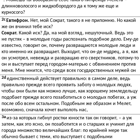
. Можешь ты вообразить себе такого питфейца Мелета –
длинноволосого и жидкобородого да к тому же еще и
курносого?
2c
Евтифрон.
Нет, мой Сократ, такого я не припомню. Но какой
же он вчинил тебе иск?
Сократ.
Какой иск? Да, на мой взгляд, нешуточный. Ведь это
не пустяк – в молодые годы распознать подобное дело. Ему-де
известно, говорит он, почему развращаются молодые люди и
кто именно их развращает. Выходит, что он-де мудрец, а я, как
он усмотрел, невежда и развращаю его сверстников, потому-то
он и выступает перед городом-матерью с обвинением против
меня. Мне мнится, что среди всех государственных мужей он
2d
единственный действует правильно: в самом деле, ведь
правильно прежде всего проявить заботу о молодых людях,
чтобы они были как можно лучше, как хорошему земледельцу
подобает прежде всего позаботиться о молодых побегах, а уж
после обо всем остальном. Подобным же образом и Мелет,
возможно, сначала хочет выполоть нас,
3a
из-за которых гибнут ростки юности так он говорит, – а уж
затем, как это ясно, он позаботится и о старших и учинит для
города множество величайших благ: по крайней мере так
обычно бывает с теми, кто выступает с подобными