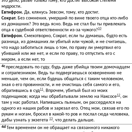
это дело, разве только тому, кто достиг высокой степени
мудрости.
Евтифрон.
Да, клянусь Зевсом, тому, кто достиг.
Сократ.
Без сомнения, умерший по вине твоего отца кто-либо
из домашних? Это ведь ясно. Ведь не стал бы ты привлекать
10
отца к судебной ответственности из-за чужого?
Евтифрон.
Смехотворно, Сократ, если ты думаешь, будто есть
разница, из домашних ли убитый или чужой, и не считаешь,
что надо заботиться лишь о том, по праву ли умертвил его
убивший или же нет, и если по праву, то отпустить его с
миром, а если нет, то
4c
преследовать по суду, будь даже убийца твоим домочадцем
и сотрапезником. Ведь ты подвергаешься осквернению не
меньше, чем он, если будешь общаться с таким человеком,
зная о его провинности, и не очистишь себя самого и его,
11
обратившись в суд
. Впрочем, убитый был из моих
12
поденщиков; когда мы обрабатывали землю на Наксосе
, он
там у нас работал. Напившись пьяным, он рассердился на
одного из наших рабов и зарезал его. Отец мои, связав его по
рукам и ногам, бросил в какой-то ров и послал сюда человека,
13
дабы узнать у экзегета
, что делать дальше.
4d
Тем временем он не обращает на связанного никакого