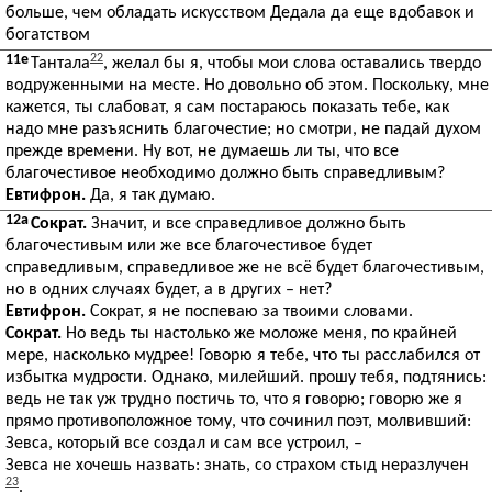
больше, чем обладать искусством Дедала да еще вдобавок и
богатством
11e
22
Тантала
, желал бы я, чтобы мои слова оставались твердо
водруженными на месте. Но довольно об этом. Поскольку, мне
кажется, ты слабоват, я сам постараюсь показать тебе, как
надо мне разъяснить благочестие; но смотри, не падай духом
прежде времени. Ну вот, не думаешь ли ты, что все
благочестивое необходимо должно быть справедливым?
Евтифрон.
Да, я так думаю.
12a
Сократ.
Значит, и все справедливое должно быть
благочестивым или же все благочестивое будет
справедливым, справедливое же не всё будет благочестивым,
но в одних случаях будет, а в других – нет?
Евтифрон.
Сократ, я не поспеваю за твоими словами.
Сократ.
Но ведь ты настолько же моложе меня, по крайней
мере, насколько мудрее! Говорю я тебе, что ты расслабился от
избытка мудрости. Однако, милейший. прошу тебя, подтянись:
ведь не так уж трудно постичь то, что я говорю; говорю же я
прямо противоположное тому, что сочинил поэт, молвивший:
Зевса, который все создал и сам все устроил, –
Зевса не хочешь назвать: знать, со страхом стыд неразлучен
23
.