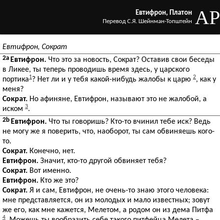
AP
Евтифрон, Платон
Перевод С.Я. Шейнман-Топштейн
Евтифрон, Сократ
2a
Евтифрон.
Что это за новость, Сократ? Оставив свои беседы
в Ликее, ты теперь проводишь время здесь, у царского
1
2
портика
? Нет ли и у тебя какой-нибудь жалобы к царю
, как у
меня?
Сократ.
Но афиняне, Евтифрон, называют это не жалобой, а
3
иском
.
2b
Евтифрон.
Что ты говоришь? Кто-то вчинил тебе иск? Ведь
не могу же я поверить, что, наоборот, ты сам обвиняешь кого-
то.
Сократ.
Конечно, нет.
Евтифрон.
Значит, кто-то другой обвиняет тебя?
Сократ.
Вот именно.
Евтифрон.
Кто же это?
Сократ.
Я и сам, Евтифрон, не очень-то знаю этого человека:
мне представляется, он из молодых и мало известных; зовут
же его, как мне кажется, Мелетом, а родом он из дема Питфа
4