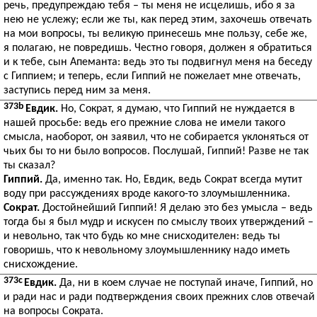
речь, предупреждаю тебя – ты меня не исцелишь, ибо я за
нею не услежу; если же ты, как перед этим, захочешь отвечать
на мои вопросы, ты великую принесешь мне пользу, себе же,
я полагаю, не повредишь. Честно говоря, должен я обратиться
и к тебе, сын Апеманта: ведь это ты подвигнул меня на беседу
с Гиппием; и теперь, если Гиппий не пожелает мне отвечать,
заступись перед ним за меня.
373b
Евдик.
Но, Сократ, я думаю, что Гиппий не нуждается в
нашей просьбе: ведь его прежние слова не имели такого
смысла, наоборот, он заявил, что не собирается уклоняться от
чьих бы то ни было вопросов. Послушай, Гиппий! Разве не так
ты сказал?
Гиппий.
Да, именно так. Но, Евдик, ведь Сократ всегда мутит
воду при рассуждениях вроде какого-то злоумышленника.
Сократ.
Достойнейший Гиппий! Я делаю это без умысла – ведь
тогда бы я был мудр и искусен по смыслу твоих утверждений –
и невольно, так что будь ко мне снисходителен: ведь ты
говоришь, что к невольному злоумышленнику надо иметь
снисхождение.
373c
Евдик.
Да, ни в коем случае не поступай иначе, Гиппий, но
и ради нас и ради подтверждения своих прежних слов отвечай
на вопросы Сократа.