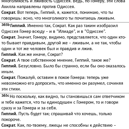
многоликость и лживость Одиссея. Ведь, по Гомеру, эти слова
Ахилла направлены против Одиссея.
Сократ.
Вот теперь, Гиппий, я, кажется, понимаю, что ты
говоришь: ясно, что многоликого ты почитаешь лживым.
365b
Гиппий.
Именно так, Сократ. Как раз таким изобразил
Одиссея Гомер всюду – и в “Илиаде”, и в “Одиссее”.
Сократ.
Значит, Гомеру, видимо, представляется, что один кто-
то бывает правдивым, другой же – лживым, а не так, чтобы
один и тот же человек был и правдив и лжив.
Гиппий.
Как же иначе, Сократ?
Сократ.
А твое собственное мнение, Гиппий, такое же?
Гиппий.
Безусловно. Было бы странно, если бы оно оказалось
иным.
Сократ.
Пожалуй, оставим в покое Гомера: теперь уже
невозможно его допросить, что именно он разумел, сочиняя
эти стихи.
365c
Но поскольку, как видно, ты становишься сам ответчиком
и тебе кажется, что ты единодушен с Гомером, то и говори
сразу и за Гомера и за себя.
Гиппий.
Пусть будет так; спрашивай что хочешь, только
покороче.
Сократ.
Как, по-твоему, лжецы не способны к действию –