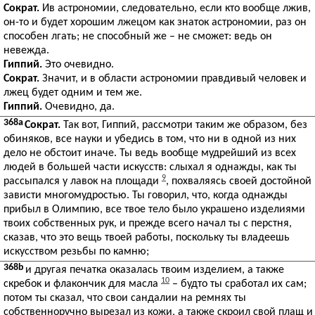
Сократ.
Ив астрономии, следовательно, если кто вообще лжив,
он-то и будет хорошим лжецом как знаток астрономии, раз он
способен лгать; не способный же – не сможет: ведь он
невежда.
Гиппий.
Это очевидно.
Сократ.
Значит, и в области астрономии правдивый человек и
лжец будет одним и тем же.
Гиппий.
Очевидно, да.
368a
Сократ.
Так вот, Гиппий, рассмотри таким же образом, без
обиняков, все науки и убедись в том, что ни в одной из них
дело не обстоит иначе. Ты ведь вообще мудрейший из всех
людей в большей части искусств: слыхал я однажды, как ты
9
рассыпался у лавок на площади
, похваляясь своей достойной
зависти многомудростью. Ты говорил, что, когда однажды
прибыл в Олимпию, все твое тело было украшено изделиями
твоих собственных рук, и прежде всего начал ты с перстня,
сказав, что это вещь твоей работы, поскольку ты владеешь
искусством резьбы по камню;
368b
и другая печатка оказалась твоим изделием, а также
10
скребок и флакончик для масла
– будто ты сработал их сам;
потом ты сказал, что свои сандалии на ремнях ты
собственноручно вырезал из кожи, а также скроил свой плащ и