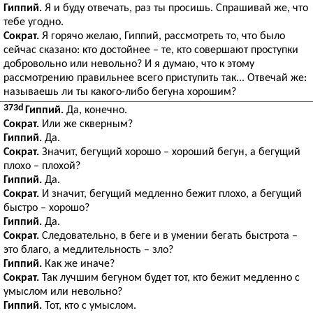
Гиппий.
Я и буду отвечать, раз ты просишь. Спрашивай же, что
тебе угодно.
Сократ.
Я горячо желаю, Гиппий, рассмотреть то, что было
сейчас сказано: кто достойнее – те, кто совершают проступки
добровольно или невольно? И я думаю, что к этому
рассмотрению правильнее всего приступить так... Отвечай же:
называешь ли ты какого-либо бегуна хорошим?
373d
Гиппий.
Да, конечно.
Сократ.
Или же скверным?
Гиппий.
Да.
Сократ.
Значит, бегущий хорошо – хороший бегун, а бегущий
плохо – плохой?
Гиппий.
Да.
Сократ.
И значит, бегущий медленно бежит плохо, а бегущий
быстро – хорошо?
Гиппий.
Да.
Сократ.
Следовательно, в беге и в умении бегать быстрота –
это благо, а медлительность – зло?
Гиппий.
Как же иначе?
Сократ.
Так лучшим бегуном будет тот, кто бежит медленно с
умыслом или невольно?
Гиппий.
Тот, кто с умыслом.