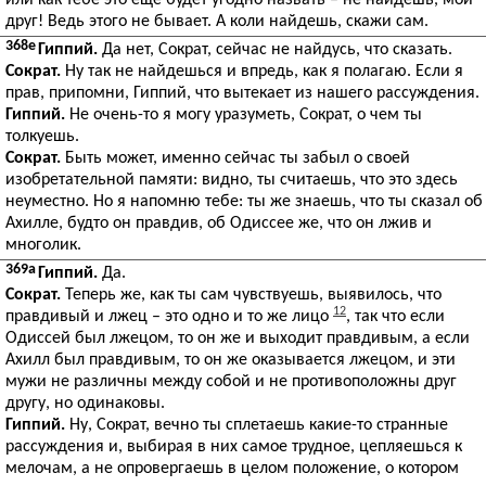
или как тебе это еще будет угодно назвать – не найдешь, мой
друг! Ведь этого не бывает. А коли найдешь, скажи сам.
368e
Гиппий.
Да нет, Сократ, сейчас не найдусь, что сказать.
Сократ.
Ну так не найдешься и впредь, как я полагаю. Если я
прав, припомни, Гиппий, что вытекает из нашего рассуждения.
Гиппий.
Не очень-то я могу уразуметь, Сократ, о чем ты
толкуешь.
Сократ.
Быть может, именно сейчас ты забыл о своей
изобретательной памяти: видно, ты считаешь, что это здесь
неуместно. Но я напомню тебе: ты же знаешь, что ты сказал об
Ахилле, будто он правдив, об Одиссее же, что он лжив и
многолик.
369a
Гиппий.
Да.
Сократ.
Теперь же, как ты сам чувствуешь, выявилось, что
12
правдивый и лжец – это одно и то же лицо
, так что если
Одиссей был лжецом, то он же и выходит правдивым, а если
Ахилл был правдивым, то он же оказывается лжецом, и эти
мужи не различны между собой и не противоположны друг
другу, но одинаковы.
Гиппий.
Ну, Сократ, вечно ты сплетаешь какие-то странные
рассуждения и, выбирая в них самое трудное, цепляешься к
мелочам, а не опровергаешь в целом положение, о котором