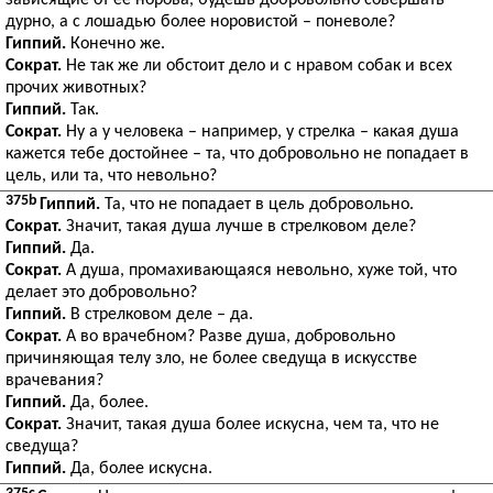
зависящие от ее норова, будешь добровольно совершать
дурно, а с лошадью более норовистой – поневоле?
Гиппий.
Конечно же.
Сократ.
Не так же ли обстоит дело и с нравом собак и всех
прочих животных?
Гиппий.
Так.
Сократ.
Ну а у человека – например, у стрелка – какая душа
кажется тебе достойнее – та, что добровольно не попадает в
цель, или та, что невольно?
375b
Гиппий.
Та, что не попадает в цель добровольно.
Сократ.
Значит, такая душа лучше в стрелковом деле?
Гиппий.
Да.
Сократ.
А душа, промахивающаяся невольно, хуже той, что
делает это добровольно?
Гиппий.
В стрелковом деле – да.
Сократ.
А во врачебном? Разве душа, добровольно
причиняющая телу зло, не более сведуща в искусстве
врачевания?
Гиппий.
Да, более.
Сократ.
Значит, такая душа более искусна, чем та, что не
сведуща?
Гиппий.
Да, более искусна.