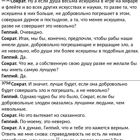
375c
Сократ.
Ну а если душа весьма искушена в игре на кифаре
и флейте и во всех других искусствах и науках, то разве та, что
искушена в них больше, не добровольно погрешает в этом,
совершая дурное и постыдное, а та, что менее искушена,
разве не совершает это невольно?
Гиппий.
Очевидно.
Сократ.
Итак, мы бы, конечно, предпочли, чтобы рабы наши
имели души, добровольно погрешающие и вершащие зло, а
не невольно, ибо души эти более искушены в подобных делах.
Гиппий.
Да.
Сократ.
Что же, а собственную свою душу разве не желали бы
мы иметь самую лучшую?
Гиппий.
Да.
375d
Сократ.
И значит, лучше будет, если она добровольно
будет совершать зло и погрешать, а не невольно?
Гиппий.
Однако чудно бы это было, Сократ, если бы
добровольные злодеи оказались лучшими людьми, чем
невольные.
Сократ.
Но это вытекает из сказанного.
Гиппий.
По-моему, это неверно.
Сократ.
А я думаю, Гиппий, что и тебе это кажется верным.
Ответь же мне снова: справедливость не есть ли некая
19