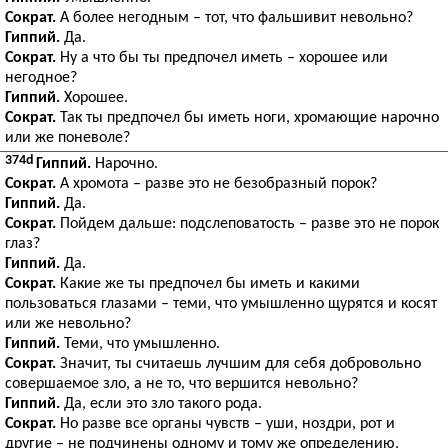
Сократ.
А более негодным – тот, что фальшивит невольно?
Гиппий.
Да.
Сократ.
Ну а что бы ты предпочел иметь – хорошее или
негодное?
Гиппий.
Хорошее.
Сократ.
Так ты предпочел бы иметь ноги, хромающие нарочно
или же поневоле?
374d
Гиппий.
Нарочно.
Сократ.
А хромота – разве это не безобразный порок?
Гиппий.
Да.
Сократ.
Пойдем дальше: подслеповатость – разве это не порок
глаз?
Гиппий.
Да.
Сократ.
Какие же ты предпочел бы иметь и какими
пользоваться глазами – теми, что умышленно щурятся и косят
или же невольно?
Гиппий.
Теми, что умышленно.
Сократ.
Значит, ты считаешь лучшим для себя добровольно
совершаемое зло, а не то, что вершится невольно?
Гиппий.
Да, если это зло такого рода.
Сократ.
Но разве все органы чувств – уши, ноздри, рот и
другие – не подчинены одному и тому же определению,