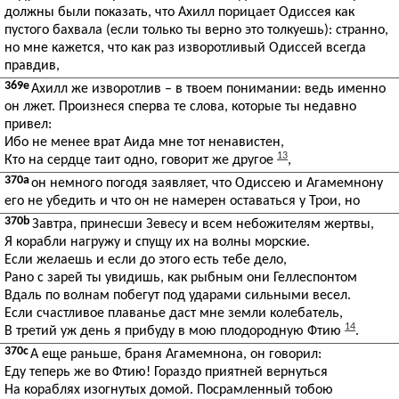
должны были показать, что Ахилл порицает Одиссея как
пустого бахвала (если только ты верно это толкуешь): странно,
но мне кажется, что как раз изворотливый Одиссей всегда
правдив,
369e
Ахилл же изворотлив – в твоем понимании: ведь именно
он лжет. Произнеся сперва те слова, которые ты недавно
привел:
Ибо не менее врат Аида мне тот ненавистен,
13
Кто на сердце таит одно, говорит же другое
,
370a
он немного погодя заявляет, что Одиссею и Агамемнону
его не убедить и что он не намерен оставаться у Трои, но
370b
Завтра, принесши Зевесу и всем небожителям жертвы,
Я корабли нагружу и спущу их на волны морские.
Если желаешь и если до этого есть тебе дело,
Рано с зарей ты увидишь, как рыбным они Геллеспонтом
Вдаль по волнам побегут под ударами сильными весел.
Если счастливое плаванье даст мне земли колебатель,
14
В третий уж день я прибуду в мою плодородную Фтию
.
370c
А еще раньше, браня Агамемнона, он говорил:
Еду теперь же во Фтию! Гораздо приятней вернуться
На кораблях изогнутых домой. Посрамленный тобою