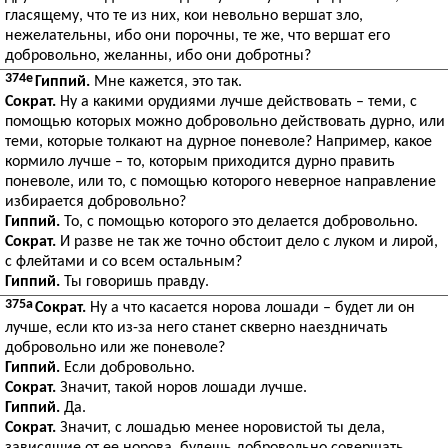
гласящему, что те из них, кои невольно вершат зло,
нежелательны, ибо они порочны, те же, что вершат его
добровольно, желанны, ибо они добротны?
374e
Гиппий.
Мне кажется, это так.
Сократ.
Ну а какими орудиями лучше действовать – теми, с
помощью которых можно добровольно действовать дурно, или
теми, которые толкают на дурное поневоле? Например, какое
кормило лучше – то, которым приходится дурно править
поневоле, или то, с помощью которого неверное направление
избирается добровольно?
Гиппий.
То, с помощью которого это делается добровольно.
Сократ.
И разве не так же точно обстоит дело с луком и лирой,
с флейтами и со всем остальным?
Гиппий.
Ты говоришь правду.
375a
Сократ.
Ну а что касается норова лошади – будет ли он
лучше, если кто из-за него станет скверно наездничать
добровольно или же поневоле?
Гиппий.
Если добровольно.
Сократ.
Значит, такой норов лошади лучше.
Гиппий.
Да.
Сократ.
Значит, с лошадью менее норовистой ты дела,