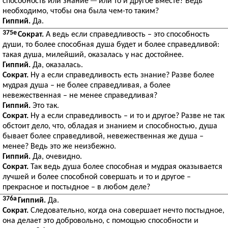
способность или знание
или то и другое вместе? Ведь
необходимо, чтобы она была чем-то таким?
Гиппий.
Да.
375e
Сократ.
А ведь если справедливость – это способность
души, то более способная душа будет и более справедливой:
такая душа, милейший, оказалась у нас достойнее.
Гиппий.
Да, оказалась.
Сократ.
Ну а если справедливость есть знание? Разве более
мудрая душа – не более справедливая, а более
невежественная – не менее справедливая?
Гиппий.
Это так.
Сократ.
Ну а если справедливость – и то и другое? Разве не так
обстоит дело, что, обладая и знанием и способностью, душа
бывает более справедливой, невежественная же душа –
менее? Ведь это же неизбежно.
Гиппий.
Да, очевидно.
Сократ.
Так ведь душа более способная и мудрая оказывается
лучшей и более способной совершать и то и другое –
прекрасное и постыдное – в любом деле?
376a
Гиппий.
Да.
Сократ.
Следовательно, когда она совершает нечто постыдное,
она делает это добровольно, с помощью способности и