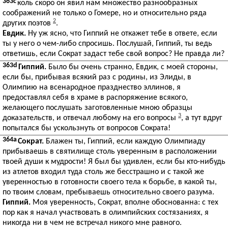
363c
коль скоро он явил нам множество разнообразных
соображений не только о Гомере, но и относительно ряда
2
других поэтов
.
Евдик.
Ну уж ясно, что Гиппий не откажет тебе в ответе, если
ты у него о чем-либо спросишь. Послушай, Гиппий, ты ведь
ответишь, если Сократ задаст тебе свой вопрос? Не правда ли?
363d
Гиппий.
Было бы очень странно, Евдик, с моей стороны,
если бы, прибывая всякий раз с родины, из Элиды, в
Олимпию на всенародное празднество эллинов, я
предоставлял себя в храме в распоряжение всякого,
желающего послушать заготовленные мною образцы
3
доказательств, и отвечал любому на его вопросы
, а тут вдруг
попытался бы ускользнуть от вопросов Сократа!
364a
Сократ.
Блажен ты, Гиппий, если каждую Олимпиаду
прибываешь в святилище столь уверенным в расположении
твоей души к мудрости! Я был бы удивлен, если бы кто-нибудь
из атлетов входил туда столь же бесстрашно и с такой же
уверенностью в готовности своего тела к борьбе, в какой ты,
по твоим словам, пребываешь относительно своего разума.
Гиппий.
Моя уверенность, Сократ, вполне обоснованна: с тех
пор как я начал участвовать в олимпийских состязаниях, я
никогда ни в чем не встречал никого мне равного.