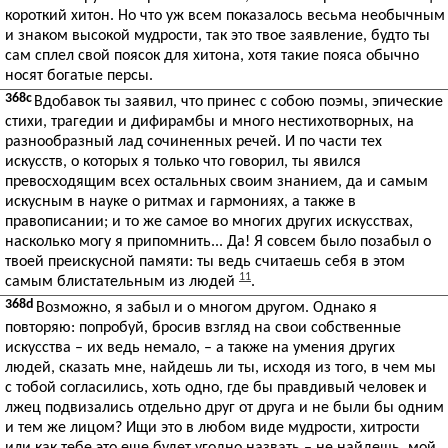
короткий хитон. Но что уж всем показалось весьма необычным
и знаком высокой мудрости, так это твое заявление, будто ты
сам сплел свой поясок для хитона, хотя такие пояса обычно
носят богатые персы.
368c
Вдобавок ты заявил, что принес с собою поэмы, эпические
стихи, трагедии и дифирамбы и много нестихотворных, на
разнообразный лад сочиненных речей. И по части тех
искусств, о которых я только что говорил, ты явился
превосходящим всех остальных своим знанием, да и самым
искусным в науке о ритмах и гармониях, а также в
правописании; и то же самое во многих других искусствах,
насколько могу я припомнить... Да! Я совсем было позабыл о
твоей преискусной памяти: ты ведь считаешь себя в этом
11
самым блистательным из людей
.
368d
Возможно, я забыл и о многом другом. Однако я
повторяю: попробуй, бросив взгляд на свои собственные
искусства – их ведь немало, – а также на умения других
людей, сказать мне, найдешь ли ты, исходя из того, в чем мы
с тобой согласились, хоть одно, где бы правдивый человек и
лжец подвизались отдельно друг от друга и не были бы одним
и тем же лицом? Ищи это в любом виде мудрости, хитрости