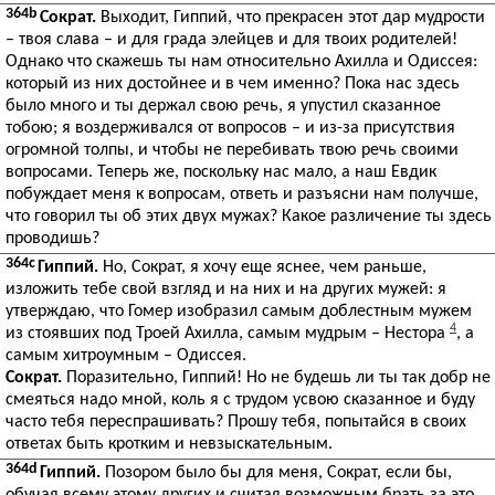
364b
Сократ.
Выходит, Гиппий, что прекрасен этот дар мудрости
– твоя слава – и для града элейцев и для твоих родителей!
Однако что скажешь ты нам относительно Ахилла и Одиссея:
который из них достойнее и в чем именно? Пока нас здесь
было много и ты держал свою речь, я упустил сказанное
тобою; я воздерживался от вопросов – и из-за присутствия
огромной толпы, и чтобы не перебивать твою речь своими
вопросами. Теперь же, поскольку нас мало, а наш Евдик
побуждает меня к вопросам, ответь и разъясни нам получше,
что говорил ты об этих двух мужах? Какое различение ты здесь
проводишь?
364c
Гиппий.
Но, Сократ, я хочу еще яснее, чем раньше,
изложить тебе свой взгляд и на них и на других мужей: я
утверждаю, что Гомер изобразил самым доблестным мужем
4
из стоявших под Троей Ахилла, самым мудрым – Нестора
, а
самым хитроумным – Одиссея.
Сократ.
Поразительно, Гиппий! Но не будешь ли ты так добр не
смеяться надо мной, коль я с трудом усвою сказанное и буду
часто тебя переспрашивать? Прошу тебя, попытайся в своих
ответах быть кротким и невзыскательным.
364d
Гиппий.
Позором было бы для меня, Сократ, если бы,