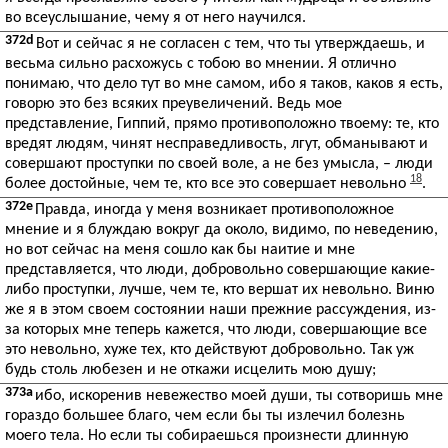
во всеуслышание, чему я от него научился.
372d
Вот и сейчас я не согласен с тем, что ты утверждаешь, и
весьма сильно расхожусь с тобою во мнении. Я отлично
понимаю, что дело тут во мне самом, ибо я таков, каков я есть,
говорю это без всяких преувеличений. Ведь мое
представление, Гиппий, прямо противоположно твоему: те, кто
вредят людям, чинят несправедливость, лгут, обманывают и
совершают проступки по своей воле, а не без умысла, – люди
18
более достойные, чем те, кто все это совершает невольно
.
372e
Правда, иногда у меня возникает противоположное
мнение и я блуждаю вокруг да около, видимо, по неведению,
но вот сейчас на меня сошло как бы наитие и мне
представляется, что люди, добровольно совершающие какие-
либо проступки, лучше, чем те, кто вершат их невольно. Виню
же я в этом своем состоянии наши прежние рассуждения, из-
за которых мне теперь кажется, что люди, совершающие все
это невольно, хуже тех, кто действуют добровольно. Так уж
будь столь любезен и не откажи исцелить мою душу;
373a
ибо, искоренив невежество моей души, ты сотворишь мне
гораздо большее благо, чем если бы ты излечил болезнь
моего тела. Но если ты собираешься произнести длинную