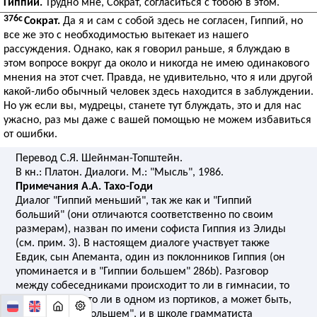
Гиппий.
Трудно мне, Сократ, согласиться с тобою в этом.
376c
Сократ.
Да я и сам с собой здесь не согласен, Гиппий, но
все же это с необходимостью вытекает из нашего
рассуждения. Однако, как я говорил раньше, я блуждаю в
этом вопросе вокруг да около и никогда не имею одинакового
мнения на этот счет. Правда, не удивительно, что я или другой
какой-либо обычный человек здесь находится в заблуждении.
Но уж если вы, мудрецы, станете тут блуждать, это и для нас
ужасно, раз мы даже с вашей помощью не можем избавиться
от ошибки.
Перевод С.Я. Шейнман-Топштейн.
В кн.: Платон. Диалоги. М.: "Мысль", 1986.
Примечания А.А. Тахо-Годи
Диалог "Гиппий меньший", так же как и "Гиппий
больший" (они отличаются соответственно по своим
размерам), назван по имени софиста Гиппия из Элиды
(см. прим. 3). В настоящем диалоге участвует также
Евдик, сын Апеманта, один из поклонников Гиппия (он
упоминается и в "Гиппии большем" 286b). Разговор
между собеседниками происходит то ли в гимнасии, то
ли в палестре, то ли в одном из портиков, а может быть,
как в "Гиппии большем", и в школе грамматиста