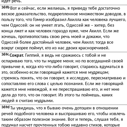
идет речь.
369b
Вот и сейчас, если желаешь, я приведу тебе достаточно
веское доказательство, подкрепленное множеством доводов, в
пользу того, что Гомер изобразил Ахилла как человека лучшего,
чем Одиссей: он не умеет лгать, Одиссей же – хитер, без
конца лжет и как человек гораздо хуже, чем Ахилл. Если же
хочешь, противопоставь свою речь моей и докажи, что
Одиссей более достойный человек, чем Ахилл; тогда все
вокруг скорее поймут, кто из нас двоих красноречивей.
369c
Сократ.
Гиппий, я ведь не сражаюсь с тобой и не
оспариваю того, что ты мудрее меня; но по всегдашней своей
привычке я, когда кто что-либо говорит, стараюсь вдуматься в
это, особенно если говорящий кажется мне мудрецом;
стремясь понять, что он говорит, я исследую, пересматриваю и
сопоставляю его слова с целью познания. Если же говорящий
кажется мне невеждой, я не переспрашиваю его, и нет мне
дела до того, что он говорит. Из этого ты поймешь, каких
людей я считаю мудрыми.
369d
Ты увидишь, что я бываю очень дотошен в отношении
речей подобного человека и выспрашиваю его, чтобы извлечь
таким образом полезное знание. Вот и теперь, слушая тебя, я
подумал насчет прочтенных тобою недавно стихов, которые