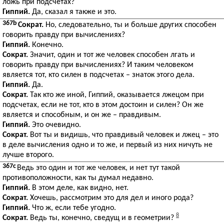
ложь при подсчетах?
Гиппий.
Да, сказал я также и это.
367b
Сократ.
Но, следовательно, ты и больше других способен
говорить правду при вычислениях?
Гиппий.
Конечно.
Сократ.
Значит, один и тот же человек способен лгать и
говорить правду при вычислениях? И таким человеком
является тот, кто силен в подсчетах – знаток этого дела.
Гиппий.
Да.
Сократ.
Так кто же иной, Гиппий, оказывается лжецом при
подсчетах, если не тот, кто в этом достоин и силен? Он же
является и способным, и он же – правдивым.
Гиппий.
Это очевидно.
Сократ.
Вот ты и видишь, что правдивый человек и лжец – это
в деле вычисления одно и то же, и первый из них ничуть не
лучше второго.
367c
Ведь это один и тот же человек, и нет тут такой
противоположности, как ты думал недавно.
Гиппий.
В этом деле, как видно, нет.
Сократ.
Хочешь, рассмотрим это для дел и иного рода?
Гиппий.
Что ж, если тебе угодно.
8
Сократ.
Ведь ты, конечно, сведущ и в геометрии?