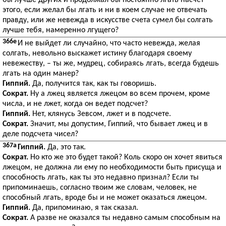
бы лучше других и продолжал бы постоянно лгать насчет
этого, если желал бы лгать и ни в коем случае не отвечать
правду, или же невежда в искусстве счета сумел бы солгать
лучше тебя, намеренно лгущего?
366e
И не выйдет ли случайно, что часто невежда, желая
солгать, невольно выскажет истину благодаря своему
невежеству, – ты же, мудрец, собираясь лгать, всегда будешь
лгать на один манер?
Гиппий.
Да, получится так, как ты говоришь.
Сократ.
Ну а лжец является лжецом во всем прочем, кроме
числа, и не лжет, когда он ведет подсчет?
Гиппий.
Нет, клянусь Зевсом, лжет и в подсчете.
Сократ.
Значит, мы допустим, Гиппий, что бывает лжец и в
деле подсчета чисел?
367a
Гиппий.
Да, это так.
Сократ.
Но кто же это будет такой? Коль скоро он хочет явиться
лжецом, не должна ли ему по необходимости быть присуща и
способность лгать, как ты это недавно признал? Если ты
припоминаешь, согласно твоим же словам, человек, не
способный лгать, вроде бы и не может оказаться лжецом.
Гиппий.
Да, припоминаю, я так сказал.
Сократ.
А разве не оказался ты недавно самым способным на