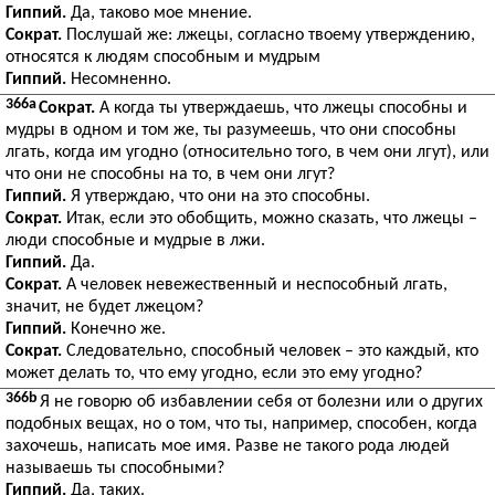
Гиппий.
Да, таково мое мнение.
Сократ.
Послушай же: лжецы, согласно твоему утверждению,
относятся к людям способным и мудрым
Гиппий.
Несомненно.
366a
Сократ.
А когда ты утверждаешь, что лжецы способны и
мудры в одном и том же, ты разумеешь, что они способны
лгать, когда им угодно (относительно того, в чем они лгут), или
что они не способны на то, в чем они лгут?
Гиппий.
Я утверждаю, что они на это способны.
Сократ.
Итак, если это обобщить, можно сказать, что лжецы –
люди способные и мудрые в лжи.
Гиппий.
Да.
Сократ.
А человек невежественный и неспособный лгать,
значит, не будет лжецом?
Гиппий.
Конечно же.
Сократ.
Следовательно, способный человек – это каждый, кто
может делать то, что ему угодно, если это ему угодно?
366b
Я не говорю об избавлении себя от болезни или о других
подобных вещах, но о том, что ты, например, способен, когда
захочешь, написать мое имя. Разве не такого рода людей
называешь ты способными?
Гиппий.
Да, таких.