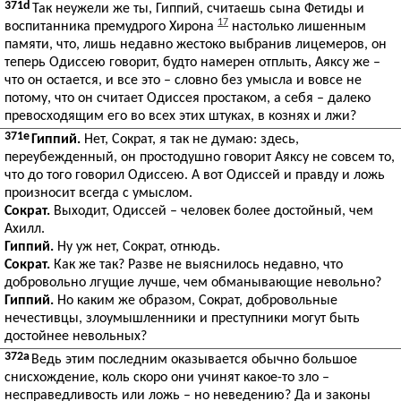
371d
Так неужели же ты, Гиппий, считаешь сына Фетиды и
17
воспитанника премудрого Хирона
настолько лишенным
памяти, что, лишь недавно жестоко выбранив лицемеров, он
теперь Одиссею говорит, будто намерен отплыть, Аяксу же –
что он остается, и все это – словно без умысла и вовсе не
потому, что он считает Одиссея простаком, а себя – далеко
превосходящим его во всех этих штуках, в кознях и лжи?
371e
Гиппий.
Нет, Сократ, я так не думаю: здесь,
переубежденный, он простодушно говорит Аяксу не совсем то,
что до того говорил Одиссею. А вот Одиссей и правду и ложь
произносит всегда с умыслом.
Сократ.
Выходит, Одиссей – человек более достойный, чем
Ахилл.
Гиппий.
Ну уж нет, Сократ, отнюдь.
Сократ.
Как же так? Разве не выяснилось недавно, что
добровольно лгущие лучше, чем обманывающие невольно?
Гиппий.
Но каким же образом, Сократ, добровольные
нечестивцы, злоумышленники и преступники могут быть
достойнее невольных?
372a
Ведь этим последним оказывается обычно большое
снисхождение, коль скоро они учинят какое-то зло –
несправедливость или ложь – но неведению? Да и законы