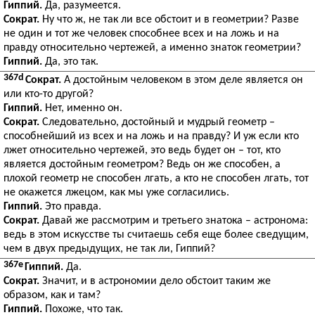
Гиппий.
Да, разумеется.
Сократ.
Ну что ж, не так ли все обстоит и в геометрии? Разве
не один и тот же человек способнее всех и на ложь и на
правду относительно чертежей, а именно знаток геометрии?
Гиппий.
Да, это так.
367d
Сократ.
А достойным человеком в этом деле является он
или кто-то другой?
Гиппий.
Нет, именно он.
Сократ.
Следовательно, достойный и мудрый геометр –
способнейший из всех и на ложь и на правду? И уж если кто
лжет относительно чертежей, это ведь будет он – тот, кто
является достойным геометром? Ведь он же способен, а
плохой геометр не способен лгать, а кто не способен лгать, тот
не окажется лжецом, как мы уже согласились.
Гиппий.
Это правда.
Сократ.
Давай же рассмотрим и третьего знатока – астронома:
ведь в этом искусстве ты считаешь себя еще более сведущим,
чем в двух предыдущих, не так ли, Гиппий?
367e
Гиппий.
Да.
Сократ.
Значит, и в астрономии дело обстоит таким же
образом, как и там?
Гиппий.
Похоже, что так.