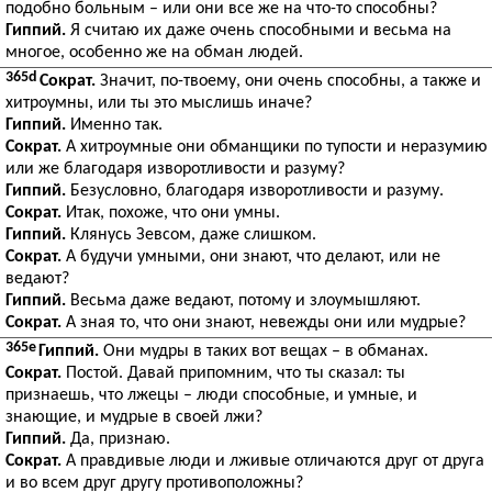
подобно больным – или они все же на что-то способны?
Гиппий.
Я считаю их даже очень способными и весьма на
многое, особенно же на обман людей.
365d
Сократ.
Значит, по-твоему, они очень способны, а также и
хитроумны, или ты это мыслишь иначе?
Гиппий.
Именно так.
Сократ.
А хитроумные они обманщики по тупости и неразумию
или же благодаря изворотливости и разуму?
Гиппий.
Безусловно, благодаря изворотливости и разуму.
Сократ.
Итак, похоже, что они умны.
Гиппий.
Клянусь Зевсом, даже слишком.
Сократ.
А будучи умными, они знают, что делают, или не
ведают?
Гиппий.
Весьма даже ведают, потому и злоумышляют.
Сократ.
А зная то, что они знают, невежды они или мудрые?
365e
Гиппий.
Они мудры в таких вот вещах – в обманах.
Сократ.
Постой. Давай припомним, что ты сказал: ты
признаешь, что лжецы – люди способные, и умные, и
знающие, и мудрые в своей лжи?
Гиппий.
Да, признаю.
Сократ.
А правдивые люди и лживые отличаются друг от друга
и во всем друг другу противоположны?