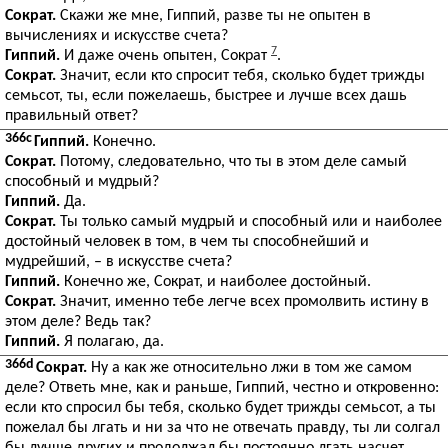
Сократ.
Скажи же мне, Гиппий, разве ты не опытен в
вычислениях и искусстве счета?
7
Гиппий.
И даже очень опытен, Сократ
.
Сократ.
Значит, если кто спросит тебя, сколько будет трижды
семьсот, ты, если пожелаешь, быстрее и лучше всех дашь
правильный ответ?
366c
Гиппий.
Конечно.
Сократ.
Потому, следовательно, что ты в этом деле самый
способный и мудрый?
Гиппий.
Да.
Сократ.
Ты только самый мудрый и способный или и наиболее
достойный человек в том, в чем ты способнейший и
мудрейший, – в искусстве счета?
Гиппий.
Конечно же, Сократ, и наиболее достойный.
Сократ.
Значит, именно тебе легче всех промолвить истину в
этом деле? Ведь так?
Гиппий.
Я полагаю, да.
366d
Сократ.
Ну а как же относительно лжи в том же самом
деле? Ответь мне, как и раньше, Гиппий, честно и откровенно:
если кто спросил бы тебя, сколько будет трижды семьсот, а ты
пожелал бы лгать и ни за что не отвечать правду, ты ли солгал