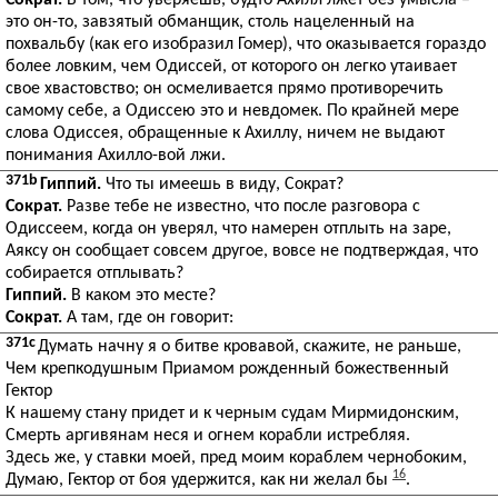
Сократ.
В том, что уверяешь, будто Ахилл лжет без умысла –
это он-то, завзятый обманщик, столь нацеленный на
похвальбу (как его изобразил Гомер), что оказывается гораздо
более ловким, чем Одиссей, от которого он легко утаивает
свое хвастовство; он осмеливается прямо противоречить
самому себе, а Одиссею это и невдомек. По крайней мере
слова Одиссея, обращенные к Ахиллу, ничем не выдают
понимания Ахилло-вой лжи.
371b
Гиппий.
Что ты имеешь в виду, Сократ?
Сократ.
Разве тебе не известно, что после разговора с
Одиссеем, когда он уверял, что намерен отплыть на заре,
Аяксу он сообщает совсем другое, вовсе не подтверждая, что
собирается отплывать?
Гиппий.
В каком это месте?
Сократ.
А там, где он говорит:
371c
Думать начну я о битве кровавой, скажите, не раньше,
Чем крепкодушным Приамом рожденный божественный
Гектор
К нашему стану придет и к черным судам Мирмидонским,
Смерть аргивянам неся и огнем корабли истребляя.
Здесь же, у ставки моей, пред моим кораблем чернобоким,
16
Думаю, Гектор от боя удержится, как ни желал бы
.