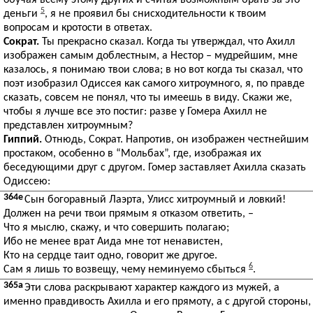
обучая всему этому других и считая возможным брать за это
5
деньги
, я не проявил бы снисходительности к твоим
вопросам и кротости в ответах.
Сократ.
Ты прекрасно сказал. Когда ты утверждал, что Ахилл
изображен самым доблестным, а Нестор – мудрейшим, мне
казалось, я понимаю твои слова; в но вот когда ты сказал, что
поэт изобразил Одиссея как самого хитроумного, я, по правде
сказать, совсем не понял, что ты имеешь в виду. Скажи же,
чтобы я лучше все это постиг: разве у Гомера Ахилл не
представлен хитроумным?
Гиппий.
Отнюдь, Сократ. Напротив, он изображен честнейшим
простаком, особенно в “Мольбах”, где, изображая их
беседующими друг с другом. Гомер заставляет Ахилла сказать
Одиссею:
364e
Сын богоравный Лаэрта, Улисс хитроумный и ловкий!
Должен на речи твои прямым я отказом ответить, –
Что я мыслю, скажу, и что совершить полагаю;
Ибо не менее врат Аида мне тот ненавистен,
Кто на сердце таит одно, говорит же другое.
6
Сам я лишь то возвещу, чему неминуемо сбыться
.
365a
Эти слова раскрывают характер каждого из мужей, а
именно правдивость Ахилла и его прямоту, а с другой стороны,