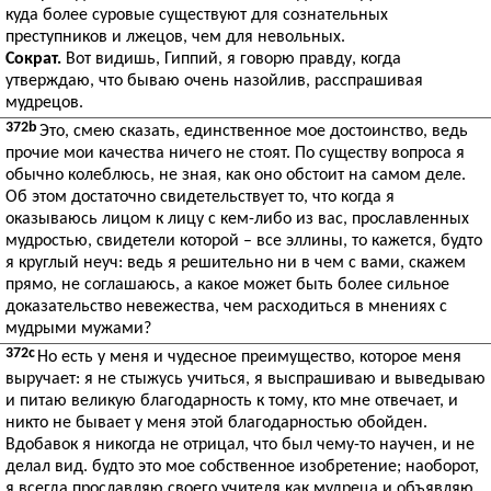
куда более суровые существуют для сознательных
преступников и лжецов, чем для невольных.
Сократ.
Вот видишь, Гиппий, я говорю правду, когда
утверждаю, что бываю очень назойлив, расспрашивая
мудрецов.
372b
Это, смею сказать, единственное мое достоинство, ведь
прочие мои качества ничего не стоят. По существу вопроса я
обычно колеблюсь, не зная, как оно обстоит на самом деле.
Об этом достаточно свидетельствует то, что когда я
оказываюсь лицом к лицу с кем-либо из вас, прославленных
мудростью, свидетели которой – все эллины, то кажется, будто
я круглый неуч: ведь я решительно ни в чем с вами, скажем
прямо, не соглашаюсь, а какое может быть более сильное
доказательство невежества, чем расходиться в мнениях с
мудрыми мужами?
372c
Но есть у меня и чудесное преимущество, которое меня
выручает: я не стыжусь учиться, я выспрашиваю и выведываю
и питаю великую благодарность к тому, кто мне отвечает, и
никто не бывает у меня этой благодарностью обойден.
Вдобавок я никогда не отрицал, что был чему-то научен, и не
делал вид. будто это мое собственное изобретение; наоборот,
я всегда прославляю своего учителя как мудреца и объявляю