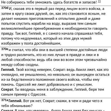
15
Не собираюсь тебе умножать здесь богатств и запасов!
370d
И, сказав это в первый раз перед лицом всего войска, а
затем в кругу своих друзей, он, как это становится ясным, не
делает никаких приготовлений к отплытию домой и даже
попыток спустить корабли на воду, выразив тем самым
великолепнейшее пренебрежение к необходимости говорить
правду. Так вот, Гиппий, я с самого начала спрашивал тебя,
потому что недоумевал, который из этих двух мужей
изображен у поэта достойнейшим,
370e
и считал, что оба они в высшей степени достойные люди
и трудно различить, кто из них лучше в правде и лжи и в
любой способности: ведь оба они во всем этом чрезвычайно
между собою сходны.
Гиппий.
Твой взгляд неверен, Сократ: ведь Ахилл лжет, как это
очевидно, не умышленно, но невольно; он вынужден остаться
из-за бедственного положения своего войска, чтобы ему
помочь. Одиссей же лжет добровольно и с умыслом.
Сократ.
Ты вводишь меня в заблуждение, Гиппий, беря тем
самым пример с Одиссея.
371a
Гиппий.
Вот уж нет, Сократ; скажи, в чем и ради чего я
тебя обманываю?