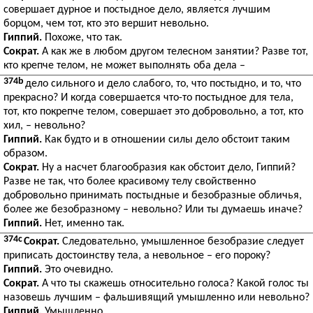
совершает дурное и постыдное дело, является лучшим
борцом, чем тот, кто это вершит невольно.
Гиппий.
Похоже, что так.
Сократ.
А как же в любом другом телесном занятии? Разве тот,
кто крепче телом, не может выполнять оба дела –
374b
дело сильного и дело слабого, то, что постыдно, и то, что
прекрасно? И когда совершается что-то постыдное для тела,
тот, кто покрепче телом, совершает это добровольно, а тот, кто
хил, – невольно?
Гиппий.
Как будто и в отношении силы дело обстоит таким
образом.
Сократ.
Ну а насчет благообразия как обстоит дело, Гиппий?
Разве не так, что более красивому телу свойственно
добровольно принимать постыдные и безобразные обличья,
более же безобразному – невольно? Или ты думаешь иначе?
Гиппий.
Нет, именно так.
374c
Сократ.
Следовательно, умышленное безобразие следует
приписать достоинству тела, а невольное – его пороку?
Гиппий.
Это очевидно.
Сократ.
А что ты скажешь относительно голоса? Какой голос ты
назовешь лучшим – фальшивящий умышленно или невольно?
Гиппий.
Умышленно.