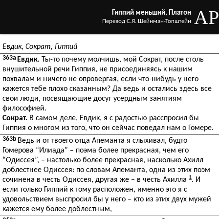
AP
Гиппий меньший, Платон
Перевод С.Я. Шейнман-Топштейн
Евдик, Сократ, Гиппий
363a
Евдик.
Ты-то почему молчишь, мой Сократ, после столь
внушительной речи Гиппия, не присоединяясь к нашим
похвалам и ничего не опровергая, если что-нибудь у него
кажется тебе плохо сказанным? Да ведь и остались здесь все
свои люди, посвящающие досуг усердным занятиям
философией.
Сократ.
В самом деле, Евдик, я с радостью расспросил бы
Гиппия о многом из того, что он сейчас поведал нам о Гомере.
363b
Ведь и от твоего отца Апеманта я слыхивал, будто
Гомерова “Илиада” – поэма более прекрасная, чем его
“Одиссея”, – настолько более прекрасная, насколько Ахилл
доблестнее Одиссея: по словам Апеманта, одна из этих поэм
1
сочинена в честь Одиссея, другая же – в честь Ахилла
. И
если только Гиппий к тому расположен, именно это я с
удовольствием выспросил бы у него – кто из этих двух мужей
кажется ему более доблестным,