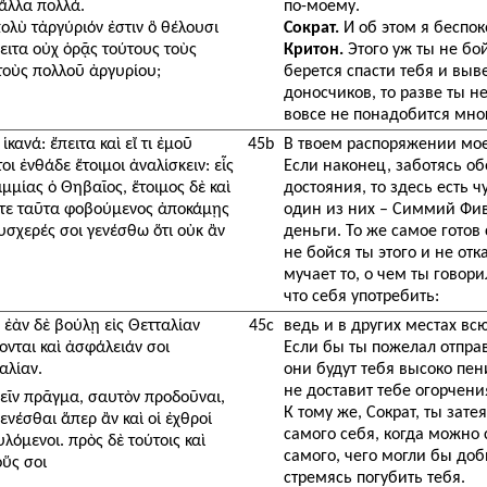
ἄλλα πολλά.
по-моему.
λὺ τἀργύριόν ἐστιν ὃ θέλουσι
Сократ.
И об этом я беспок
πειτα οὐχ ὁρᾷς τούτους τοὺς
Критон.
Этого уж ты не бой
ὐτοὺς πολλοῦ ἀργυρίου;
берется спасти тебя и выв
доносчиков, то разве ты н
вовсе не понадобится мног
κανά: ἔπειτα καὶ εἴ τι ἐμοῦ
45b
В твоем распоряжении мое 
οι ἐνθάδε ἕτοιμοι ἀναλίσκειν: εἷς
Если наконец, заботясь об
ιμμίας ὁ Θηβαῖος, ἕτοιμος δὲ καὶ
достояния, то здесь есть 
μήτε ταῦτα φοβούμενος ἀποκάμῃς
один из них – Симмий Фив
υσχερές σοι γενέσθω ὅτι οὐκ ἂν
деньги. То же самое готов
не бойся ты этого и не отк
мучает то, о чем ты говори
что себя употребить:
 ἐὰν δὲ βούλῃ εἰς Θετταλίαν
45c
ведь и в других местах вс
σονται καὶ ἀσφάλειάν σοι
Если бы ты пожелал отправ
αλίαν.
они будут тебя высоко пен
не доставит тебе огорчени
ιρεῖν πρᾶγμα, σαυτὸν προδοῦναι,
К тому же, Сократ, ты зат
ενέσθαι ἅπερ ἂν καὶ οἱ ἐχθροί
самого себя, когда можно 
λόμενοι. πρὸς δὲ τούτοις καὶ
самого, чего могли бы доб
οὕς σοι
стремясь погубить тебя.