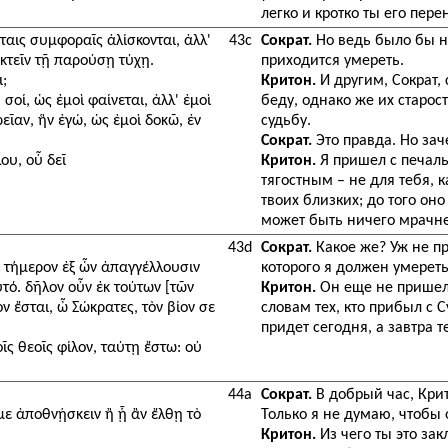
легко и кротко ты его пер
ύταις συμφοραῖς ἁλίσκονται, ἀλλ'
43c
Сократ.
Но ведь было бы не
ακτεῖν τῇ παρούσῃ τύχῃ.
приходится умереть.
;
Критон.
И другим, Сократ, 
οί, ὡς ἐμοὶ φαίνεται, ἀλλ' ἐμοὶ
беду, однако же их старос
ρεῖαν, ἣν ἐγώ, ὡς ἐμοὶ δοκῶ, ἐν
судьбу.
Сократ.
Это правда. Но зач
ου, οὗ δεῖ
Критон.
Я пришел с печаль
тягостным – не для тебя, к
твоих близких; до того оно
может быть ничего мрачне
43d
Сократ.
Какое же? Уж не п
ει τήμερον ἐξ ὧν ἀπαγγέλλουσιν
которого я должен умерет
ὐτό. δῆλον οὖν ἐκ τούτων [τῶν
Критон.
Он еще не пришел,
ον ἔσται, ὦ Σώκρατες, τὸν βίον σε
словам тех, кто прибыл с 
придет сегодня, а завтра 
οῖς θεοῖς φίλον, ταύτῃ ἔστω: οὐ
44a
Сократ.
В добрый час, Крито
με ἀποθνῄσκειν ἢ ᾗ ἂν ἔλθῃ τὸ
Только я не думаю, чтобы 
Критон.
Из чего ты это за