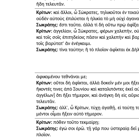
ἤδη τελευτᾶν.
Κρίτων:
καὶ ἄλλοι, ὦ Σώκρατες, τηλικοῦτοι ἐν τοια
οὐδὲν αὐτοὺς ἐπιλύεται ἡ ἡλικία τὸ μὴ οὐχὶ ἀγαν
Σωκράτης:
ἔστι ταῦτα. ἀλλὰ τί δὴ οὕτω πρῲ ἀφῖξαι
Κρίτων:
ἀγγελίαν, ὦ Σώκρατες, φέρων χαλεπήν, οὐ σ
καὶ τοῖς σοῖς ἐπιτηδείοις πᾶσιν καὶ χαλεπὴν καὶ βα
τοῖς βαρύτατ' ἂν ἐνέγκαιμι.
Σωκράτης:
τίνα ταύτην; ἢ τὸ πλοῖον ἀφῖκται ἐκ Δήλ
ἀφικομένου τεθνάναι με;
Κρίτων:
οὔτοι δὴ ἀφῖκται, ἀλλὰ δοκεῖν μέν μοι ἥξ
ἥκοντές τινες ἀπὸ Σουνίου καὶ καταλιπόντες ἐκεῖ α
ἀγγέλων] ὅτι ἥξει τήμερον, καὶ ἀνάγκη δὴ εἰς αὔρι
τελευτᾶν.
Σωκράτης:
ἀλλ', ὦ Κρίτων, τύχῃ ἀγαθῇ, εἰ ταύτῃ τ
μέντοι οἶμαι ἥξειν αὐτὸ τήμερον.
Κρίτων:
πόθεν τοῦτο τεκμαίρῃ;
Σωκράτης:
ἐγώ σοι ἐρῶ. τῇ γάρ που ὑστεραίᾳ δεῖ 
πλοῖον.