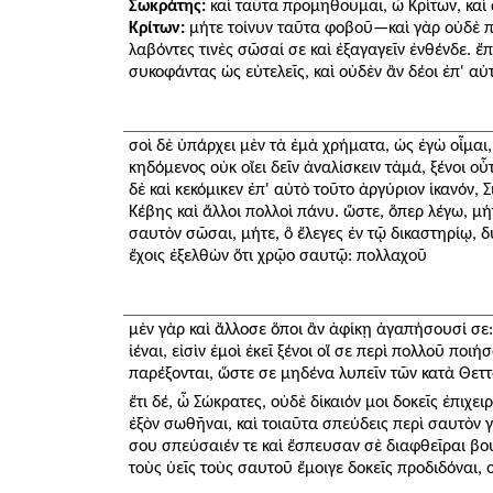
Σωκράτης:
καὶ ταῦτα προμηθοῦμαι, ὦ Κρίτων, καὶ 
Κρίτων:
μήτε τοίνυν ταῦτα φοβοῦ—καὶ γὰρ οὐδὲ πο
λαβόντες τινὲς σῶσαί σε καὶ ἐξαγαγεῖν ἐνθένδε. ἔ
συκοφάντας ὡς εὐτελεῖς, καὶ οὐδὲν ἂν δέοι ἐπ' α
σοὶ δὲ ὑπάρχει μὲν τὰ ἐμὰ χρήματα, ὡς ἐγὼ οἶμαι, ἱ
κηδόμενος οὐκ οἴει δεῖν ἀναλίσκειν τἀμά, ξένοι οὗτ
δὲ καὶ κεκόμικεν ἐπ' αὐτὸ τοῦτο ἀργύριον ἱκανόν, Σ
Κέβης καὶ ἄλλοι πολλοὶ πάνυ. ὥστε, ὅπερ λέγω, 
σαυτὸν σῶσαι, μήτε, ὃ ἔλεγες ἐν τῷ δικαστηρίῳ, δ
ἔχοις ἐξελθὼν ὅτι χρῷο σαυτῷ: πολλαχοῦ
μὲν γὰρ καὶ ἄλλοσε ὅποι ἂν ἀφίκῃ ἀγαπήσουσί σε:
ἰέναι, εἰσὶν ἐμοὶ ἐκεῖ ξένοι οἵ σε περὶ πολλοῦ ποιή
παρέξονται, ὥστε σε μηδένα λυπεῖν τῶν κατὰ Θεττ
ἔτι δέ, ὦ Σώκρατες, οὐδὲ δίκαιόν μοι δοκεῖς ἐπιχε
ἐξὸν σωθῆναι, καὶ τοιαῦτα σπεύδεις περὶ σαυτὸν γ
σου σπεύσαιέν τε καὶ ἔσπευσαν σὲ διαφθεῖραι βου
τοὺς ὑεῖς τοὺς σαυτοῦ ἔμοιγε δοκεῖς προδιδόναι, 