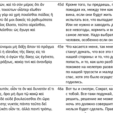
ν, καὶ τὸ σὸν μέρος ὅτι ἂν
45d
Кроме того, ты предаешь,
ς, τοιούτων οἷάπερ εἴωθεν
покидая их, между тем как 
ἢ γὰρ οὐ χρὴ ποιεῖσθαι παῖδας ἢ
вина, если они будут жить 
σὺ δέ μοι δοκεῖς τὰ ῥᾳθυμότατα
испытать все, что выпада
ος ἕλοιτο, ταῦτα αἱρεῖσθαι,
Или не нужно и заводить 
λεῖσθαι: ὡς ἔγωγε καὶ
все невзгоды, кормить и в
самое легкое. Надо выбра
человек, особенно если он
χύνομαι μὴ δόξῃ ἅπαν τὸ πρᾶγμα
45e
Что касается меня, так мне
 ἡ εἴσοδος τῆς δίκης εἰς τὸ
станут думать, что все эт
τὸς ὁ ἀγὼν τῆς δίκης ὡς ἐγένετο,
нашей стороны: и то, что д
ράξεως, κακίᾳ τινὶ καὶ ἀνανδρίᾳ
попасть, и то, как шло раз
похожее на нелепую развяз
по нашей трусости и малод
спас, хотя это было осуще
годились.
τόν, οἷόν τε ὂν καὶ δυνατὸν εἴ τι
46a
Вот ты и смотри, Сократ, 
ς, ὅρα μὴ ἅμα τῷ κακῷ καὶ
с тобой. Все-таки подумай
 δὲ οὐδὲ βουλεύεσθαι ἔτι ὥρα
решить, решение же может
σης νυκτὸς πάντα ταῦτα δεῖ
ночь это должно совершить
ὐκέτι οἷόν τε. ἀλλὰ παντὶ τρόπῳ,
нельзя будет сделать. Пра