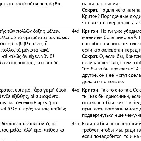
ἡγήσονται αὐτὰ οὕτω πεπρᾶχθαι
наши настояния.
Сократ.
Но для чего нам та
Критон? Порядочные люди –
что все это свершилось та
τῆς τῶν πολλῶν δόξης μέλειν.
44d
Критон.
Но ты уже убедился
6
 πολλοὶ οὐ τὰ σμικρότατα τῶν κακῶν
мнением большинства
. 
αὐτοῖς διαβεβλημένος ᾖ.
способно творить не тольк
ἱ πολλοὶ τὰ μέγιστα κακὰ
если кто оклеветан перед 
 καὶ καλῶς ἂν εἶχεν. νῦν δὲ
Сократ.
О, если бы, Крито
δυνατοὶ ποιῆσαι, ποιοῦσι δὲ
величайшее зло, с тем чт
Это было бы прекрасно! А 
другое: они не могут сдел
делают что попало.
ρατες, εἰπέ μοι. ἆρά γε μὴ ἐμοῦ
44e
Критон.
Так-то оно так, Со
ένδε ἐξέλθῃς, οἱ συκοφάνται
ты, как бы доносчики, есл
ιν, καὶ ἀναγκασθῶμεν ἢ καὶ
остальных близких – в бед
αὶ ἄλλο τι πρὸς τούτοις παθεῖν;
пришлось потерять много д
подвергнуться еще чему-н
 δίκαιοί ἐσμεν σώσαντές σε
45a
Если ты боишься чего-нибу
ύτου μείζω. ἀλλ' ἐμοὶ πείθου καὶ
требует, чтобы мы, ради т
если понадобится, то и на