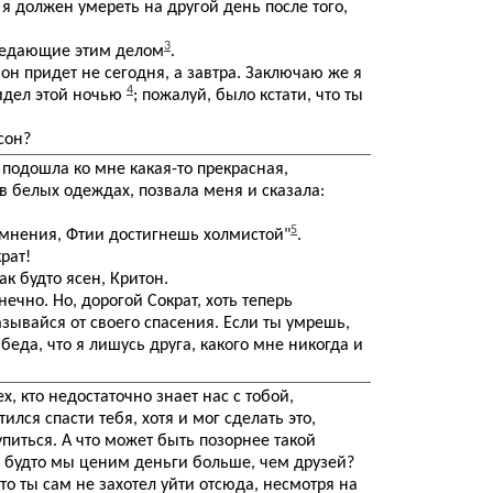
 я должен умереть на другой день после того,
3
ведающие этим делом
.
 он придет не сегодня, а завтра. Заключаю же я
4
видел этой ночью
; пожалуй, было кстати, что ты
сон?
подошла ко мне какая-то прекрасная,
 белых одеждах, позвала меня и сказала:
5
сомнения, Фтии достигнешь холмистой"
.
рат!
ак будто ясен, Критон.
ечно. Но, дорогой Сократ, хоть теперь
зывайся от своего спасения. Если ты умрешь,
беда, что я лишусь друга, какого мне никогда и
х, кто недостаточно знает нас с тобой,
тился спасти тебя, хотя и мог сделать это,
упиться. А что может быть позорнее такой
т, будто мы ценим деньги больше, чем друзей?
то ты сам не захотел уйти отсюда, несмотря на