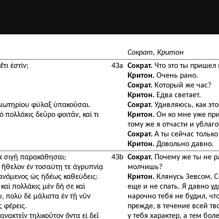
Сократ, Критон
τι ἐστίν;
43a
Сократ.
Что это ты пришел 
Критон.
Очень рано.
Сократ.
Который же час?
Критон.
Едва светает.
μωτηρίου φύλαξ ὑπακοῦσαι.
Сократ.
Удивляюсь, как это
 πολλάκις δεῦρο φοιτᾶν, καί τι
Критон.
Он ко мне уже прив
тому же я отчасти и ублаго
Сократ.
А ты сейчас тольк
Критон.
Довольно давно.
ὰ σιγῇ παρακάθησαι;
43b
Сократ.
Почему же ты не р
ς ἤθελον ἐν τοσαύτῃ τε ἀγρυπνίᾳ
молчишь?
θανόμενος ὡς ἡδέως καθεύδεις:
Критон.
Клянусь Зевсом, Со
 καὶ πολλάκις μὲν δή σε καὶ
еще и не спать. Я давно уд
, πολὺ δὲ μάλιστα ἐν τῇ νῦν
нарочно тебя не будил, чт
 φέρεις.
прежде, в течение всей тв
ανακτεῖν τηλικοῦτον ὄντα εἰ δεῖ
у тебя характер, а тем бол