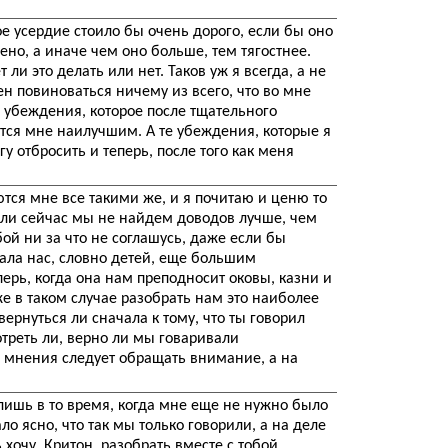
е усердие стоило бы очень дорого, если бы оно
но, а иначе чем оно больше, тем тягостнее.
 ли это делать или нет. Таков уж я всегда, а не
бен повиноваться ничему из всего, что во мне
о убеждения, которое после тщательного
тся мне наилучшим. А те убеждения, которые я
у отбросить и теперь, после того как меня
тся мне все такими же, и я почитаю и ценю то
Если сейчас мы не найдем доводов лучше, чем
тобой ни за что не соглашусь, даже если бы
ала нас, словно детей, еще большим
перь, когда она нам преподносит оковы, казни и
е в таком случае разобрать нам это наиболее
рнуться ли сначала к тому, что ты говорил
треть ли, верно ли мы говаривали
и мнения следует обращать внимание, а на
лишь в то время, когда мне еще не нужно было
ало ясно, что так мы только говорили, а на деле
 хочу, Критон, разобрать вместе с тобой,