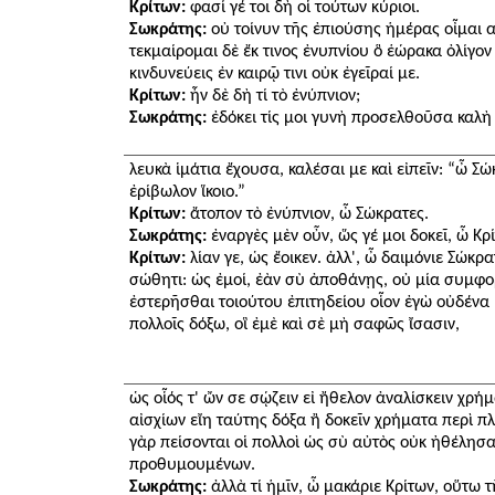
Κρίτων:
φασί γέ τοι δὴ οἱ τούτων κύριοι.
Σωκράτης:
οὐ τοίνυν τῆς ἐπιούσης ἡμέρας οἶμαι α
τεκμαίρομαι δὲ ἔκ τινος ἐνυπνίου ὃ ἑώρακα ὀλίγον
κινδυνεύεις ἐν καιρῷ τινι οὐκ ἐγεῖραί με.
Κρίτων:
ἦν δὲ δὴ τί τὸ ἐνύπνιον;
Σωκράτης:
ἐδόκει τίς μοι γυνὴ προσελθοῦσα καλὴ 
λευκὰ ἱμάτια ἔχουσα, καλέσαι με καὶ εἰπεῖν: “ὦ Σ
ἐρίβωλον ἵκοιο.”
Κρίτων:
ἄτοπον τὸ ἐνύπνιον, ὦ Σώκρατες.
Σωκράτης:
ἐναργὲς μὲν οὖν, ὥς γέ μοι δοκεῖ, ὦ Κρ
Κρίτων:
λίαν γε, ὡς ἔοικεν. ἀλλ', ὦ δαιμόνιε Σώκρατ
σώθητι: ὡς ἐμοί, ἐὰν σὺ ἀποθάνῃς, οὐ μία συμφορ
ἐστερῆσθαι τοιούτου ἐπιτηδείου οἷον ἐγὼ οὐδένα 
πολλοῖς δόξω, οἳ ἐμὲ καὶ σὲ μὴ σαφῶς ἴσασιν,
ὡς οἷός τ' ὤν σε σῴζειν εἰ ἤθελον ἀναλίσκειν χρήμ
αἰσχίων εἴη ταύτης δόξα ἢ δοκεῖν χρήματα περὶ πλ
γὰρ πείσονται οἱ πολλοὶ ὡς σὺ αὐτὸς οὐκ ἠθέλησ
προθυμουμένων.
Σωκράτης:
ἀλλὰ τί ἡμῖν, ὦ μακάριε Κρίτων, οὕτω τ