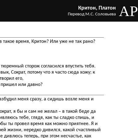
AP
Критон, Платон
Перевод М.С. Соловьева
в такое время, Критон? Или уже не так рано?
 тюремный сторож согласился впустить тебя.
ык, Сократ, потому что я часто сюда хожу; к
творил его,
о пришел или давно?
азбудил меня сразу, а сидишь возле меня и
крат, я бы и сам не желал – в такой беде да
ивляюсь тебе, глядя, как ты сладко спишь, и
обы ты провел время как можно приятнее. Я и
оей жизни, нередко дивился, какой счастливый
ее дивлюсь теперь, при этом несчастье, как