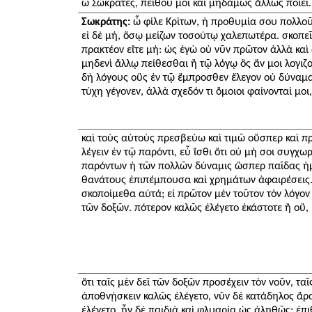
ὦ Σώκρατες, πείθου μοι καὶ μηδαμῶς ἄλλως ποίει.
Σωκράτης:
ὦ φίλε Κρίτων, ἡ προθυμία σου πολλοῦ 
εἰ δὲ μή, ὅσῳ μείζων τοσούτῳ χαλεπωτέρα. σκοπεῖ
πρακτέον εἴτε μή: ὡς ἐγὼ οὐ νῦν πρῶτον ἀλλὰ καὶ 
μηδενὶ ἄλλῳ πείθεσθαι ἢ τῷ λόγῳ ὃς ἄν μοι λογιζ
δὴ λόγους οὓς ἐν τῷ ἔμπροσθεν ἔλεγον οὐ δύναμαι
τύχη γέγονεν, ἀλλὰ σχεδόν τι ὅμοιοι φαίνονταί μοι,
καὶ τοὺς αὐτοὺς πρεσβεύω καὶ τιμῶ οὕσπερ καὶ π
λέγειν ἐν τῷ παρόντι, εὖ ἴσθι ὅτι οὐ μή σοι συγχ
παρόντων ἡ τῶν πολλῶν δύναμις ὥσπερ παῖδας ἡμ
θανάτους ἐπιπέμπουσα καὶ χρημάτων ἀφαιρέσεις.
σκοποίμεθα αὐτά; εἰ πρῶτον μὲν τοῦτον τὸν λόγον 
τῶν δοξῶν. πότερον καλῶς ἐλέγετο ἑκάστοτε ἢ οὔ,
ὅτι ταῖς μὲν δεῖ τῶν δοξῶν προσέχειν τὸν νοῦν, ταῖς
ἀποθνῄσκειν καλῶς ἐλέγετο, νῦν δὲ κατάδηλος ἄρα
ἐλέγετο, ἦν δὲ παιδιὰ καὶ φλυαρία ὡς ἀληθῶς; ἐπ