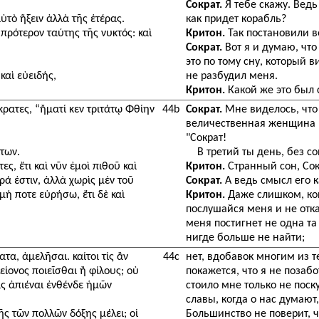
Сократ.
Я тебе скажу. Ведь
ὐτὸ ἥξειν ἀλλὰ τῆς ἑτέρας.
как придет корабль?
 πρότερον ταύτης τῆς νυκτός: καὶ
Критон.
Так постановили 
Сократ.
Вот я и думаю, что
это по тому сну, который 
καὶ εὐειδής,
не разбудил меня.
Критон.
Какой же это был 
ώκρατες, “ἤματί κεν τριτάτῳ Φθίην
44b
Сократ.
Мне виделось, что 
величественная женщина в
"Сократ!
ίτων.
В третий ты день, без 
ες, ἔτι καὶ νῦν ἐμοὶ πιθοῦ καὶ
Критон.
Странный сон, Сок
ά ἐστιν, ἀλλὰ χωρὶς μὲν τοῦ
Сократ.
А ведь смысл его к
μή ποτε εὑρήσω, ἔτι δὲ καὶ
Критон.
Даже слишком, кон
послушайся меня и не отка
меня постигнет не одна та 
нигде больше не найти;
ατα, ἀμελῆσαι. καίτοι τίς ἂν
44c
нет, вдобавок многим из те
είονος ποιεῖσθαι ἢ φίλους; οὐ
покажется, что я не позабо
ας ἀπιέναι ἐνθένδε ἡμῶν
стоило мне только не поск
славы, когда о нас думаю
ῆς τῶν πολλῶν δόξης μέλει; οἱ
Большинство не поверит, ч