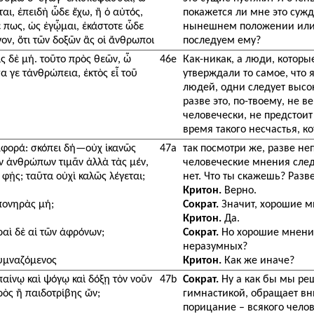
ται, ἐπειδὴ ὧδε ἔχω, ἢ ὁ αὐτός,
покажется ли мне это суж
έ πως, ὡς ἐγᾦμαι, ἑκάστοτε ὧδε
нынешнем положении или в
ον, ὅτι τῶν δοξῶν ἃς οἱ ἄνθρωποι
последуем ему?
ὰς δὲ μή. τοῦτο πρὸς θεῶν, ὦ
46e
Как-никак, а люди, которы
α γε τἀνθρώπεια, ἐκτὸς εἶ τοῦ
утверждали то самое, что 
людей, одни следует высок
разве это, по-твоему, не в
человечески, не предстоит 
время такого несчастья, ко
μφορά: σκόπει δή—οὐχ ἱκανῶς
47a
так посмотри же, разве не
ῶν ἀνθρώπων τιμᾶν ἀλλὰ τὰς μέν,
человеческие мнения следу
ί φῄς; ταῦτα οὐχὶ καλῶς λέγεται;
нет. Что ты скажешь? Разве
Критон.
Верно.
πονηρὰς μή;
Сократ.
Значит, хорошие м
Критон.
Да.
ραὶ δὲ αἱ τῶν ἀφρόνων;
Сократ.
Но хорошие мнения
неразумных?
γυμναζόμενος
Критон.
Как же иначе?
αίνῳ καὶ ψόγῳ καὶ δόξῃ τὸν νοῦν
47b
Сократ.
Ну а как бы мы ре
ρὸς ἢ παιδοτρίβης ὤν;
гимнастикой, обращает вн
порицание – всякого челов