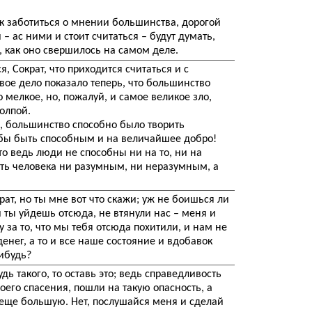
к заботиться о мнении большинства, дорогой
 ас ними и стоит считаться – будут думать,
к, как оно свершилось на самом деле.
, Сократ, что приходится считаться и с
Твое дело показало теперь, что большинство
о мелкое, но, пожалуй, и самое великое зло,
толпой.
н, большинство способно было творить
обы быть способным и на величайшее добро!
то ведь люди не способны ни на то, ни на
ать человека ни разумным, ни неразумным, а
крат, но ты мне вот что скажи; уж не боишься ли
и ты уйдешь отсюда, не втянули нас – меня и
у за то, что мы тебя отсюда похитили, и нам не
енег, а то и все наше состояние и вдобавок
ибудь?
дь такого, то оставь это; ведь справедливость
воего спасения, пошли на такую опасность, а
 еще большую. Нет, послушайся меня и сделай