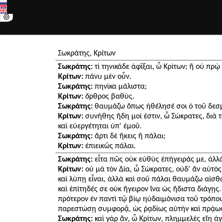
Σωκράτης, Κρίτων
Σωκράτης:
τί τηνικάδε ἀφῖξαι, ὦ Κρίτων; ἢ οὐ πρῲ ἔ
Κρίτων:
πάνυ μὲν οὖν.
Σωκράτης:
πηνίκα μάλιστα;
Κρίτων:
ὄρθρος βαθύς.
Σωκράτης:
θαυμάζω ὅπως ἠθέλησέ σοι ὁ τοῦ δεσ
Κρίτων:
συνήθης ἤδη μοί ἐστιν, ὦ Σώκρατες, διὰ τὸ
καὶ εὐεργέτηται ὑπ' ἐμοῦ.
Σωκράτης:
ἄρτι δὲ ἥκεις ἢ πάλαι;
Κρίτων:
ἐπιεικῶς πάλαι.
Σωκράτης:
εἶτα πῶς οὐκ εὐθὺς ἐπήγειράς με, ἀλλ
Κρίτων:
οὐ μὰ τὸν Δία, ὦ Σώκρατες, οὐδ' ἂν αὐτὸ
καὶ λύπῃ εἶναι, ἀλλὰ καὶ σοῦ πάλαι θαυμάζω αἰσ
καὶ ἐπίτηδές σε οὐκ ἤγειρον ἵνα ὡς ἥδιστα διάγῃς.
πρότερον ἐν παντὶ τῷ βίῳ ηὐδαιμόνισα τοῦ τρόπου
παρεστώσῃ συμφορᾷ, ὡς ῥᾳδίως αὐτὴν καὶ πρᾴως
Σωκράτης:
καὶ γὰρ ἄν, ὦ Κρίτων, πλημμελὲς εἴη ἀγ