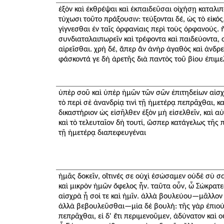
ἐξὸν καὶ ἐκθρέψαι καὶ ἐκπαιδεῦσαι οἰχήσῃ καταλιπώ
τύχωσι τοῦτο πράξουσιν: τεύξονται δέ, ὡς τὸ εἰκό
γίγνεσθαι ἐν ταῖς ὀρφανίαις περὶ τοὺς ὀρφανούς. 
συνδιαταλαιπωρεῖν καὶ τρέφοντα καὶ παιδεύοντα, 
αἱρεῖσθαι. χρὴ δέ, ἅπερ ἂν ἀνὴρ ἀγαθὸς καὶ ἀνδρεῖ
φάσκοντά γε δὴ ἀρετῆς διὰ παντὸς τοῦ βίου ἐπιμε
ὑπὲρ σοῦ καὶ ὑπὲρ ἡμῶν τῶν σῶν ἐπιτηδείων αἰσ
τὸ περὶ σὲ ἀνανδρίᾳ τινὶ τῇ ἡμετέρᾳ πεπρᾶχθαι, καὶ
δικαστήριον ὡς εἰσῆλθεν ἐξὸν μὴ εἰσελθεῖν, καὶ αὐ
καὶ τὸ τελευταῖον δὴ τουτί, ὥσπερ κατάγελως τῆς π
τῇ ἡμετέρᾳ διαπεφευγέναι
ἡμᾶς δοκεῖν, οἵτινές σε οὐχὶ ἐσώσαμεν οὐδὲ σὺ σαυ
καὶ μικρὸν ἡμῶν ὄφελος ἦν. ταῦτα οὖν, ὦ Σώκρατε
αἰσχρὰ ᾖ σοί τε καὶ ἡμῖν. ἀλλὰ βουλεύου—μᾶλλον
ἀλλὰ βεβουλεῦσθαι—μία δὲ βουλή: τῆς γὰρ ἐπιού
πεπρᾶχθαι, εἰ δ' ἔτι περιμενοῦμεν, ἀδύνατον καὶ ο