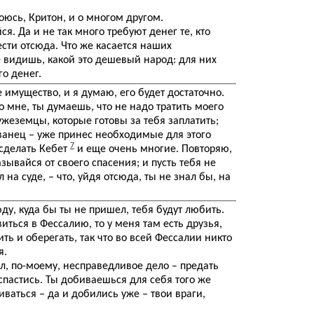
оюсь, Критон, и о многом другом.
ся. Да и не так много требуют денег те, кто
ести отсюда. Что же касается наших
е видишь, какой это дешевый народ: для них
о денег.
имущество, и я думаю, его будет достаточно.
о мне, ты думаешь, что не надо тратить моего
чужеземцы, которые готовы за тебя заплатить;
анец – уже принес необходимые для этого
7
 сделать Кебет
и еще очень многие. Повторяю,
азывайся от своего спасения; и пусть тебя не
л на суде, – что, уйдя отсюда, ты не знал бы, на
юду, куда бы ты не пришел, тебя будут любить.
иться в Фессалию, то у меня там есть друзья,
ить и оберегать, так что во всей Фессалии никто
я.
еял, по-моему, несправедливое дело – предать
спастись. Ты добиваешься для себя того же
иваться – да и добились уже – твои враги,