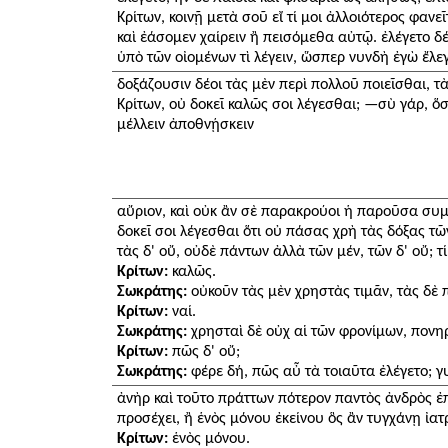
Κρίτων, κοινῇ μετὰ σοῦ εἴ τί μοι ἀλλοιότερος φανεῖ
καὶ ἐάσομεν χαίρειν ἢ πεισόμεθα αὐτῷ. ἐλέγετο δ
ὑπὸ τῶν οἰομένων τὶ λέγειν, ὥσπερ νυνδὴ ἐγὼ ἔλεγ
δοξάζουσιν δέοι τὰς μὲν περὶ πολλοῦ ποιεῖσθαι, τ
Κρίτων, οὐ δοκεῖ καλῶς σοι λέγεσθαι; —σὺ γάρ, ὅσ
μέλλειν ἀποθνῄσκειν
αὔριον, καὶ οὐκ ἂν σὲ παρακρούοι ἡ παροῦσα συ
δοκεῖ σοι λέγεσθαι ὅτι οὐ πάσας χρὴ τὰς δόξας τ
τὰς δ' οὔ, οὐδὲ πάντων ἀλλὰ τῶν μέν, τῶν δ' οὔ; τ
Κρίτων:
καλῶς.
Σωκράτης:
οὐκοῦν τὰς μὲν χρηστὰς τιμᾶν, τὰς δὲ 
Κρίτων:
ναί.
Σωκράτης:
χρησταὶ δὲ οὐχ αἱ τῶν φρονίμων, πονη
Κρίτων:
πῶς δ' οὔ;
Σωκράτης:
φέρε δή, πῶς αὖ τὰ τοιαῦτα ἐλέγετο; 
ἀνὴρ καὶ τοῦτο πράττων πότερον παντὸς ἀνδρὸς ἐπ
προσέχει, ἢ ἑνὸς μόνου ἐκείνου ὃς ἂν τυγχάνῃ ἰατ
Κρίτων:
ἑνὸς μόνου.