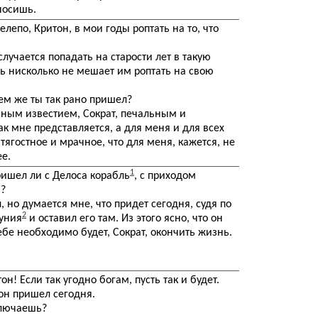
еносишь.
лепо, Критон, в мои годы роптать на то, что
случается попадать на старости лет в такую
ть нисколько не мешает им роптать на свою
ем же ты так рано пришел?
ным известием, Сократ, печальным и
ак мне представляется, а для меня и для всех
 тягостное и мрачное, что для меня, кажется, не
е.
1
ришел ли с Делоса корабль
, с приходом
ь?
 но думается мне, что придет сегодня, судя по
2
Суния
и оставил его там. Из этого ясно, что он
тебе необходимо будет, Сократ, окончить жизнь.
н! Если так угодно богам, пусть так и будет.
он пришел сегодня.
ключаешь?