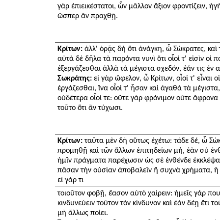
γὰρ ἐπιεικέστατοι, ὧν μᾶλλον ἄξιον φροντίζειν, 
ὥσπερ ἂν πραχθῇ.
Κρίτων:
ἀλλ' ὁρᾷς δὴ ὅτι ἀνάγκη, ὦ Σώκρατες, καὶ 
αὐτὰ δὲ δῆλα τὰ παρόντα νυνὶ ὅτι οἷοί τ' εἰσὶν οἱ
ἐξεργάζεσθαι ἀλλὰ τὰ μέγιστα σχεδόν, ἐάν τις ἐν 
Σωκράτης:
εἰ γὰρ ὤφελον, ὦ Κρίτων, οἷοί τ' εἶναι ο
ἐργάζεσθαι, ἵνα οἷοί τ' ἦσαν καὶ ἀγαθὰ τὰ μέγιστα,
οὐδέτερα οἷοί τε: οὔτε γὰρ φρόνιμον οὔτε ἄφρονα 
τοῦτο ὅτι ἂν τύχωσι.
Κρίτων:
ταῦτα μὲν δὴ οὕτως ἐχέτω: τάδε δέ, ὦ Σώκ
προμηθῇ καὶ τῶν ἄλλων ἐπιτηδείων μή, ἐὰν σὺ ἐνθ
ἡμῖν πράγματα παρέχωσιν ὡς σὲ ἐνθένδε ἐκκλέψασ
πᾶσαν τὴν οὐσίαν ἀποβαλεῖν ἢ συχνὰ χρήματα, ἢ κ
εἰ γάρ τι
τοιοῦτον φοβῇ, ἔασον αὐτὸ χαίρειν: ἡμεῖς γάρ που
κινδυνεύειν τοῦτον τὸν κίνδυνον καὶ ἐὰν δέῃ ἔτι το
μὴ ἄλλως ποίει.