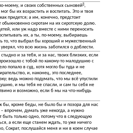
8
 по-моему, и своих собственных сыновей
,
мог бы их возрастить и воспитать. Это и твоя
как придется; а им, конечно, предстоит
ет обыкновенно сиротам на их сиротскую долю.
детей, или уж надо вместе с ними переносить
оспитывать их, а ты, по-моему, выбираешь
ть то, что выбрал бы хороший и мужественный
 уверял, что всю жизнь заботился о доблести.
 стыдно и за тебя, и за нас, твоих близких, если
о произошло с тобой по какому-то малодушию с
ело попало в суд, хотя могло бы туда и не
бирательство, и, наконец, это последнее,
ку; ведь можно подумать, что мы всё упустили
ушию, и мы тебя не спасли, и сам ты себя не
ствимо и возможно, если б мы на что-нибудь
как бы, кроме беды, не было бы и позора для нас
, – впрочем, думать уже некогда, а нужно
 быть только одно, потому что в следующую
ся, а если еще станем ждать, то уже ничего
во, Сократ, послушайся меня и ни в коем случае