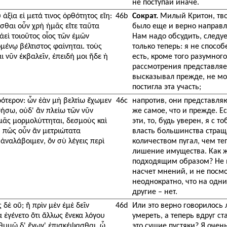
не поступай иначе.
ἀξία εἰ μετά τινος ὀρθότητος εἴη:
46b
Сократ.
Милый Критон, тво
σθαι οὖν χρὴ ἡμᾶς εἴτε ταῦτα
было еще и верно направле
ἀεὶ τοιοῦτος οἷος τῶν ἐμῶν
Нам надо обсудить, следует
ομένῳ βέλτιστος φαίνηται. τοὺς
только теперь: я не спосо
 νῦν ἐκβαλεῖν, ἐπειδή μοι ἥδε ἡ
есть, кроме того разумног
рассмотрения представляе
высказывал прежде, не мог
постигла эта участь;
ρότερον: ὧν ἐὰν μὴ βελτίω ἔχωμεν
46c
напротив, они представляю
ωρήσω, οὐδ' ἂν πλείω τῶν νῦν
же самое, что и прежде. 
ᾶς μορμολύττηται, δεσμοὺς καὶ
эти, то, будь уверен, я с 
 πῶς οὖν ἂν μετριώτατα
власть большинства стращ
ἀναλάβοιμεν, ὃν σὺ λέγεις περὶ
количеством пугал, чем те
лишение имущества. Как ж
подходящим образом? Не ве
насчет мнений, и не посмо
неоднократно, что на одн
другие – нет.
 δὲ οὔ; ἢ πρὶν μὲν ἐμὲ δεῖν
46d
Или это верно говорилось 
 ἐγένετο ὅτι ἄλλως ἕνεκα λόγου
умереть, а теперь вдруг ст
ιθυμῶ δ' ἔγωγ' ἐπισκέψασθαι, ὦ
это сущие пустяки? Я очень