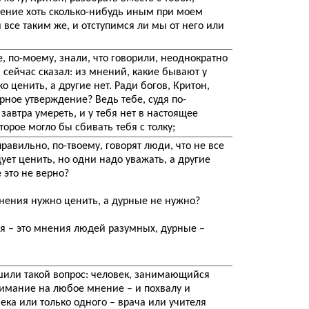
дение хоть сколько-нибудь иным при моем
се таким же, и отступимся ли мы от него или
е, по-моему, знали, что говорили, неоднократно
я сейчас сказал: из мнений, какие бывают у
о ценить, а другие нет. Ради богов, Критон,
ерное утверждение? Ведь тебе, судя по-
завтра умереть, и у тебя нет в настоящее
торое могло бы сбивать тебя с толку;
правильно, по-твоему, говорят люди, что не все
ет ценить, но одни надо уважать, а другие
 это не верно?
нения нужно ценить, а дурные не нужно?
 – это мнения людей разумных, дурные –
шили такой вопрос: человек, занимающийся
имание на любое мнение – и похвалу и
ека или только одного – врача или учителя