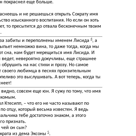
он покраснел еще больше.
краснеешь и не решаешься открыть Сократу имя
ство изысканного воспитания. Но если он хоть
ет, то пресытится до отвала бесконечным твоим
.
4
аза забиты и переполнены именем Лисида
, а
ыпьет немножко вина, то даже тогда, когда мы
т сна, нам будет мерещиться имя Лисида. И
н ведет, невероятно докучливы, еще страшнее
я обрушить на нас стихи и прозу. Но самое
ет своего любимца в песнях пронзительным
еливо это выслушивать. А вот теперь, когда ты
снеет!
 – видно, совсем еще юн. Я сужу по тому, что имя
акомым.
зил Ктесипп, – что его не часто называют по
по отцу, который весьма известен. Я ведь
альчика тебе достаточно знаком, а этого
го признать.
– чей он сын?
5
ократа из дема Эксоны
.