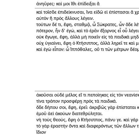
ἀνηῦρες: καί μοι ἴθι ἐπίδειξαι ἃ
καὶ τοῖσδε ἐπιδείκνυσαι, ἵνα εἰδῶ εἰ ἐπίστασαι ἃ 
αὐτὸν ἢ πρὸς ἄλλους λέγειν.
τούτων δέ τι, ἔφη, σταθμᾷ, ὦ Σώκρατες, ὧν ὅδε λέγ
πότερον, ἦν δ' ἐγώ, καὶ τὸ ἐρᾶν ἔξαρνος εἶ οὗ λέγει
οὐκ ἔγωγε, ἔφη, ἀλλὰ μὴ ποιεῖν εἰς τὰ παιδικὰ μη
οὐχ ὑγιαίνει, ἔφη ὁ Κτήσιππος, ἀλλὰ ληρεῖ τε καὶ μ
καὶ ἐγὼ εἶπον: ὦ Ἱππόθαλες, οὔ τι τῶν μέτρων δέο
ἀκοῦσαι οὐδὲ μέλος εἴ τι πεποίηκας εἰς τὸν νεανίσκ
τίνα τρόπον προσφέρῃ πρὸς τὰ παιδικά.
ὅδε δήπου σοι, ἔφη, ἐρεῖ: ἀκριβῶς γὰρ ἐπίσταται κα
ἐμοῦ ἀεὶ ἀκούων διατεθρύληται.
νὴ τοὺς θεούς, ἔφη ὁ Κτήσιππος, πάνυ γε. καὶ γάρ
τὸ γὰρ ἐραστὴν ὄντα καὶ διαφερόντως τῶν ἄλλων τ
ἴδιον