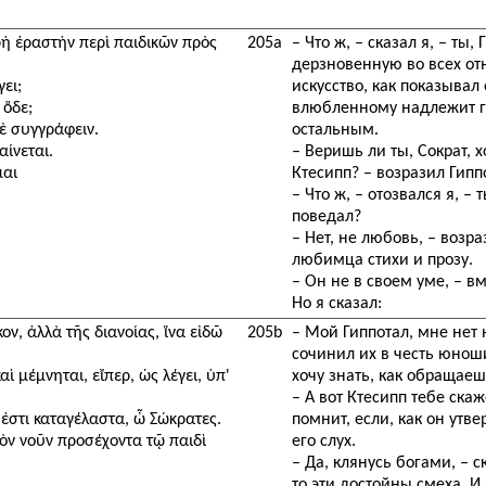
χρὴ ἐραστὴν περὶ παιδικῶν πρὸς
205a
– Что ж, – сказал я, – ты
дерзновенную во всех от
ει;
искусство, как показывал 
 ὅδε;
влюбленному надлежит г
δὲ συγγράφειν.
остальным.
αίνεται.
– Веришь ли ты, Сократ, х
μαι
Ктесипп? – возразил Гипп
– Что ж, – отозвался я, –
поведал?
– Нет, не любовь, – возра
любимца стихи и прозу.
– Он не в своем уме, – в
Но я сказал:
ον, ἀλλὰ τῆς διανοίας, ἵνα εἰδῶ
205b
– Мой Гиппотал, мне нет 
сочинил их в честь юноши
ὶ μέμνηται, εἴπερ, ὡς λέγει, ὑπ'
хочу знать, как обращае
– А вот Ктесипп тебе скаж
 ἐστι καταγέλαστα, ὦ Σώκρατες.
помнит, если, как он утв
ὸν νοῦν προσέχοντα τῷ παιδὶ
его слух.
– Да, клянусь богами, – 
то эти достойны смеха. И