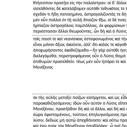
Κτήσιππον προσῇα εἰς τὴν παλαίστραν: οἱ δ' ἄλλο
εἰσελθόντες δὲ κατελάβομεν αὐτόθι τεθυκότας τε τ
σχεδόν τι ἤδη πεποιημένα, ἀστραγαλίζοντάς τε δὴ
μὲν οὖν πολλοὶ ἐν τῇ αὐλῇ ἔπαιζον ἔξω, οἱ δέ τινε
ἠρτίαζον ἀστραγάλοις παμπόλλοις, ἐκ φορμίσκων 
περιέστασαν ἄλλοι θεωροῦντες. ὧν δὴ καὶ ὁ Λύσις ἦ
τοῖς παισί τε καὶ νεανίσκοις ἐστεφανωμένος καὶ τὴ
εἶναι μόνον ἄξιος ἀκοῦσαι, ἀλλ' ὅτι καλός τε κἀγαθό
ἀποχωρήσαντες ἐκαθεζόμεθα—ἦν γὰρ αὐτόθι ἡσυχ
διελεγόμεθα. περιστρεφόμενος οὖν ὁ Λύσις θαμὰ 
ἐπιθυμῶν προσελθεῖν. τέως μὲν οὖν ἠπόρει τε καὶ 
Μενέξενος
ἐκ τῆς αὐλῆς μεταξὺ παίζων εἰσέρχεται, καὶ ὡς εἶδε
παρακαθιζησόμενος: ἰδὼν οὖν αὐτὸν ὁ Λύσις εἵπε
Μενεξένου. προσῆλθον δὴ καὶ οἱ ἄλλοι, καὶ δὴ καὶ
ἑώρα ἐφισταμένους, τούτους ἐπηλυγισάμενος προ
λύσιν, δεδιὼς μὴ αὐτῷ ἀπεχθάνοιτο: καὶ οὕτω πρ
καὶ ἐγὼ πρὸς τὸν Μενέξενον ἀποβλέψας, ὦ παῖ Δ