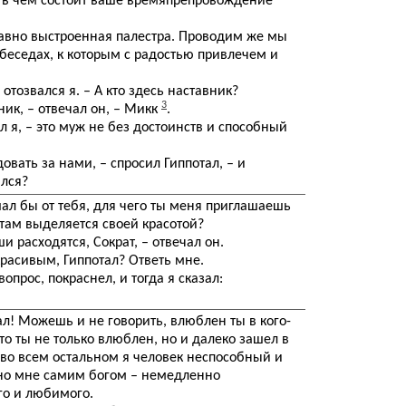
 и в чем состоит ваше времяпрепровождение
едавно выстроенная палестра. Проводим же мы
беседах, к которым с радостью привлечем и
 отозвался я. – А кто здесь наставник?
3
ник, – отвечал он, – Микк
.
ал я, – это муж не без достоинств и способный
овать за нами, – спросил Гиппотал, – и
ался?
шал бы от тебя, для чего ты меня приглашаешь
 там выделяется своей красотой?
и расходятся, Сократ, – отвечал он.
 красивым, Гиппотал? Ответь мне.
опрос, покраснел, и тогда я сказал:
ал! Можешь и не говорить, влюблен ты в кого-
что ты не только влюблен, но и далеко зашел в
 во всем остальном я человек неспособный и
ано мне самим богом – немедленно
го и любимого.