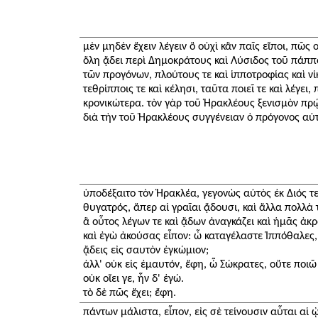
μὲν μηδὲν ἔχειν λέγειν ὃ οὐχὶ κἂν παῖς εἴποι, πῶς 
ὅλη ᾄδει περὶ Δημοκράτους καὶ Λύσιδος τοῦ πάππ
τῶν προγόνων, πλούτους τε καὶ ἱπποτροφίας καὶ νί
τεθρίπποις τε καὶ κέλησι, ταῦτα ποιεῖ τε καὶ λέγει,
κρονικώτερα. τὸν γὰρ τοῦ Ἡρακλέους ξενισμὸν πρῴη
διὰ τὴν τοῦ Ἡρακλέους συγγένειαν ὁ πρόγονος αὐ
ὑποδέξαιτο τὸν Ἡρακλέα, γεγονὼς αὐτὸς ἐκ Διός τ
θυγατρός, ἅπερ αἱ γραῖαι ᾄδουσι, καὶ ἄλλα πολλὰ 
ἃ οὗτος λέγων τε καὶ ᾄδων ἀναγκάζει καὶ ἡμᾶς ἀκ
καὶ ἐγὼ ἀκούσας εἶπον: ὦ καταγέλαστε Ἱππόθαλες, π
ᾄδεις εἰς σαυτὸν ἐγκώμιον;
ἀλλ' οὐκ εἰς ἐμαυτόν, ἔφη, ὦ Σώκρατες, οὔτε ποιῶ
οὐκ οἴει γε, ἦν δ' ἐγώ.
τὸ δὲ πῶς ἔχει; ἔφη.
πάντων μάλιστα, εἶπον, εἰς σὲ τείνουσιν αὗται αἱ 