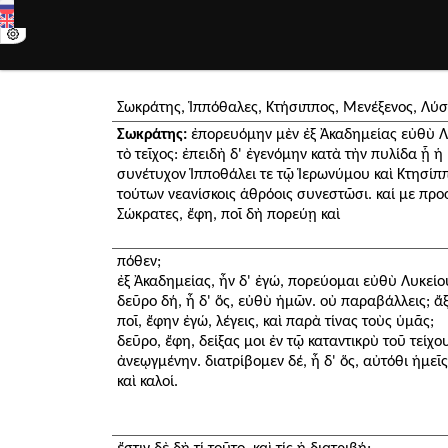
Σωκράτης, Ἱππόθαλες, Κτήσιππος, Μενέξενος, Λύσ
Σωκράτης:
ἐπορευόμην μὲν ἐξ Ἀκαδημείας εὐθὺ Λυ
τὸ τεῖχος: ἐπειδὴ δ' ἐγενόμην κατὰ τὴν πυλίδα ᾗ 
συνέτυχον Ἱπποθάλει τε τῷ Ἱερωνύμου καὶ Κτησίππ
τούτων νεανίσκοις ἁθρόοις συνεστῶσι. καί με προ
Σώκρατες, ἔφη, ποῖ δὴ πορεύῃ καὶ
πόθεν;
ἐξ Ἀκαδημείας, ἦν δ' ἐγώ, πορεύομαι εὐθὺ Λυκείο
δεῦρο δή, ἦ δ' ὅς, εὐθὺ ἡμῶν. οὐ παραβάλλεις; ἄξ
ποῖ, ἔφην ἐγώ, λέγεις, καὶ παρὰ τίνας τοὺς ὑμᾶς;
δεῦρο, ἔφη, δείξας μοι ἐν τῷ καταντικρὺ τοῦ τείχο
ἀνεῳγμένην. διατρίβομεν δέ, ἦ δ' ὅς, αὐτόθι ἡμεῖς
καὶ καλοί.