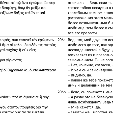
σθέντα καὶ τῷ ὄντι ἐγκώμια ὥσπερ
отвечал я. – Ведь если т
σε διαφύγῃ, ὅσῳ ἂν μείζω σοι
спетое тобою послужит к 
ιζόνων δόξεις καλῶν τε καὶ
хвалебным гимном в твою
расположения этого мальч
более возвышенными были
любимца, тем более в см
все его прелести.
 σοφός, οὐκ ἐπαινεῖ τὸν ἐρώμενον
206a
Ведь тот, мой друг, кто 
 ἅμα οἱ καλοί, ἐπειδάν τις αὐτοὺς
любимого до того, как о
αλαυχίας: ἢ οὐκ οἴει;
неожиданностей в будуще
восхваляет их и превозн
οι γίγνονται;
самомнением. Ты не согл
– Нет, конечно, согласен, 
ασοβοῖ θηρεύων καὶ δυσαλωτοτέραν
– И чем они самонадеянне
– Видимо, да.
– Каким же тебе покажет
дичь и делающий ее тем
206b
– Ясно, он покажется мн
ριαίνειν πολλὴ ἀμουσία: ἦ γάρ;
– А разве это не безвкус
лишь возбуждают? Ведь 
οχον σαυτὸν ποιήσεις διὰ τὴν
– Мне кажется, да.
α ἑαυτὸν οὐκ ἄν σε ἐθέλειν
– Смотри же, Гиппотал, к