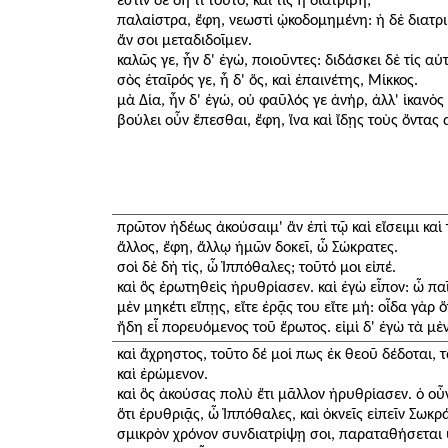
ἔστιν δὲ δὴ τί τοῦτο, καὶ τίς ἡ διατριβή;
παλαίστρα, ἔφη, νεωστὶ ᾠκοδομημένη: ἡ δὲ διατρι
ἄν σοι μεταδιδοῖμεν.
καλῶς γε, ἦν δ' ἐγώ, ποιοῦντες: διδάσκει δὲ τίς αὐτ
σὸς ἑταῖρός γε, ἦ δ' ὅς, καὶ ἐπαινέτης, Μίκκος.
μὰ Δία, ἦν δ' ἐγώ, οὐ φαῦλός γε ἁνήρ, ἀλλ' ἱκανὸς
βούλει οὖν ἕπεσθαι, ἔφη, ἵνα καὶ ἴδῃς τοὺς ὄντας 
πρῶτον ἡδέως ἀκούσαιμ' ἂν ἐπὶ τῷ καὶ εἴσειμι καὶ τ
ἄλλος, ἔφη, ἄλλῳ ἡμῶν δοκεῖ, ὦ Σώκρατες.
σοὶ δὲ δὴ τίς, ὦ Ἱππόθαλες; τοῦτό μοι εἰπέ.
καὶ ὃς ἐρωτηθεὶς ἠρυθρίασεν. καὶ ἐγὼ εἶπον: ὦ π
μὲν μηκέτι εἴπῃς, εἴτε ἐρᾷς του εἴτε μή: οἶδα γὰρ 
ἤδη εἶ πορευόμενος τοῦ ἔρωτος. εἰμὶ δ' ἐγὼ τὰ μ
καὶ ἄχρηστος, τοῦτο δέ μοί πως ἐκ θεοῦ δέδοται, τ
καὶ ἐρώμενον.
καὶ ὃς ἀκούσας πολὺ ἔτι μᾶλλον ἠρυθρίασεν. ὁ οὖν 
ὅτι ἐρυθριᾷς, ὦ Ἱππόθαλες, καὶ ὀκνεῖς εἰπεῖν Σωκρά
σμικρὸν χρόνον συνδιατρίψῃ σοι, παραταθήσεται