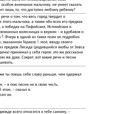
особое внимание мальчику, не умеет сказать
яет лишь то, что доступно любому ребенку?
речи о том, что весь город твердит о
 этого мальчика, а также обо всех его предках
, о победах на Пифийских, Истмийских и
рехконных колесницах и верхом – и вдобавок о
6
х
. Вчера в одной из таких поэм он подробно
7
е, оказанном Гераклу
: мол, ввиду своего
 из предков Лисида (родившийся якобы от Зевса
дема) принимал у себя героя: это же россказни
том же духе, Сократ; вот какие речи и песни
шивать.
о же ты поешь себе славу раньше, чем одержал
он, – я пою песни не в свою честь.
 этом, – сказал я.
сил он.
прежде всего относятся к тебе самому, –