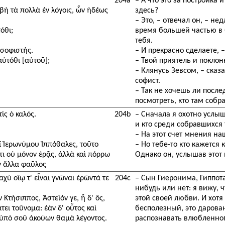
204a
– А что это за постройка
βὴ τὰ πολλὰ ἐν λόγοις, ὧν ἡδέως
здесь?
– Это, – отвечал он, – н
όθι;
время большей частью в 
тебя.
 σοφιστής.
– И прекрасно сделаете, –
αὐτόθι [αὐτοῦ];
– Твой приятель и поклон
– Клянусь Зевсом, – сказ
софист.
– Так не хочешь ли послед
посмотреть, кто там собр
ίς ὁ καλός.
204b
– Сначала я охотно услы
и кто среди собравшихся
– На этот счет мнения наш
αῖ Ἱερωνύμου Ἱππόθαλες, τοῦτο
– Но тебе-то кто кажется
ὅτι οὐ μόνον ἐρᾷς, ἀλλὰ καὶ πόρρω
Однако он, услышав этот в
ὲν ἄλλα φαῦλος
αχὺ οἵῳ τ' εἶναι γνῶναι ἐρῶντά τε
204c
– Сын Гиеронима, Гиппот
нибудь или нет: я вижу, 
Κτήσιππος, Ἀστεῖόν γε, ἦ δ' ὅς,
этой своей любви. И хотя
τει τοὔνομα: ἐὰν δ' οὗτος καὶ
бесполезный, это даров
 ὑπὸ σοῦ ἀκούων θαμὰ λέγοντος.
распознавать влюбленно