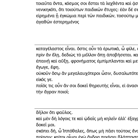
τοιαῦτα ὄντα, κόσμος σοι ἔσται τὰ λεχθέντα καὶ ᾀ
νενικηκότι, ὅτι τοιούτων παιδικῶν ἔτυχες: ἐὰν δέ 
εἰρημένα ᾖ ἐγκώμια περὶ τῶν παιδικῶν, τοσούτῳ με
ἀγαθῶν ἐστερημένος
καταγέλαστος εἶναι. ὅστις οὖν τὰ ἐρωτικά, ὦ φίλε,
πρὶν ἂν ἕλῃ, δεδιὼς τὸ μέλλον ὅπῃ ἀποβήσεται. καὶ
ἐπαινῇ καὶ αὔξῃ, φρονήματος ἐμπίμπλανται καὶ μεγ
ἔγωγε, ἔφη.
οὐκοῦν ὅσῳ ἂν μεγαλαυχότεροι ὦσιν, δυσαλωτότερ
εἰκός γε.
ποῖός τις οὖν ἄν σοι δοκεῖ θηρευτὴς εἶναι, εἰ ἀν
τὴν ἄγραν ποιοῖ;
δῆλον ὅτι φαῦλος.
καὶ μὲν δὴ λόγοις τε καὶ ᾠδαῖς μὴ κηλεῖν ἀλλ' ἐξαγ
δοκεῖ μοι.
σκόπει δή, ὦ Ἱππόθαλες, ὅπως μὴ πᾶσι τούτοις ἔν
ποίησιν: καίτοι οἶμαι ἐγὼ ἄνδρα ποιήσει βλάπτοντ