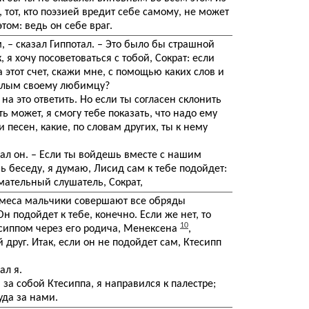
, тот, кто поэзией вредит себе самому, не может
том: ведь он себе враг.
м, – сказал Гиппотал. – Это было бы страшной
 я хочу посоветоваться с тобой, Сократ: если
а этот счет, скажи мне, с помощью каких слов и
илым своему любимцу?
– на это ответить. Но если ты согласен склонить
ь может, я смогу тебе показать, что надо ему
и песен, какие, по словам других, ты к нему
азал он. – Если ты войдешь вместе с нашим
ь беседу, я думаю, Лисид сам к тебе подойдет:
ательный слушатель, Сократ,
Гермеса мальчики совершают все обряды
 Он подойдет к тебе, конечно. Если же нет, то
10
есиппом через его родича, Менексена
,
друг. Итак, если он не подойдет сам, Ктесипп
ал я.
 за собой Ктесиппа, я направился к палестре;
уда за нами.