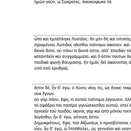
ἡμῶν γοῦν, ὦ Σώκρατες, ἐκκεκώφωκε τὰ
ὦτα καὶ ἐμπέπληκε Λύσιδος: ἂν μὲν δὴ καὶ ὑποπίῃ,
ἐγρομένοις Λύσιδος οἴεσθαι τοὔνομα ἀκούειν. καὶ 
δεινὰ ὄντα, οὐ πάνυ τι δεινά ἐστιν, ἀλλ' ἐπειδὰν
καταντλεῖν καὶ συγγράμματα. καὶ ὅ ἐστιν τούτων δει
παιδικὰ φωνῇ θαυμασίᾳ, ἣν ἡμᾶς δεῖ ἀκούοντας ἀ
ὑπὸ σοῦ ἐρυθριᾷ.
ἔστιν δέ, ἦν δ' ἐγώ, ὁ Λύσις νέος τις, ὡς ἔοικε: τ
οὐκ ἔγνων.
οὐ γὰρ πάνυ, ἔφη, τὶ αὐτοῦ τοὔνομα λέγουσιν, ἀλλ
τὸ σφόδρα τὸν πατέρα γιγνώσκεσθαι αὐτοῦ. ἐπεὶ εὖ
ἀγνοεῖν τοῦ παιδός: ἱκανὸς γὰρ καὶ ἀπὸ μόνου τού
λεγέσθω, ἦν δ' ἐγώ, οὗτινος ἔστιν.
Δημοκράτους, ἔφη, τοῦ Αἰξωνέως ὁ πρεσβύτατος 
εἶεν, ἦν δ' ἐγώ, ὦ Ἱππόθαλες, ὡς γενναῖον καὶ νεα