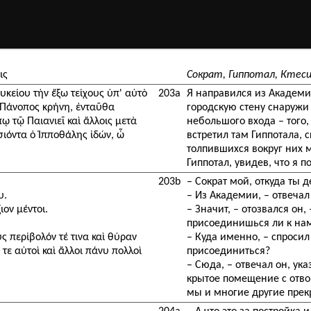
ις
Сократ, Гиппотал, Ктеси
κείου τὴν ἔξω τείχους ὑπ' αὐτὸ
203a
Я направился из Академи
ἡ Πάνοπος κρήνη, ἐνταῦθα
городскую стену снаружи
ῳ τῷ Παιανιεῖ καὶ ἄλλοις μετὰ
небольшого входа – того,
σιόντα ὁ Ἱπποθάλης ἰδών, ὦ
встретил там Гиппотала,
толпившихся вокруг них 
Гиппотал, увидев, что я п
203b
– Сократ мой, откуда ты 
υ.
– Из Академии, – отвечал 
ιον μέντοι.
– Значит, – отозвался он,
присоединишься ли к нам
υς περίβολόν τέ τινα καὶ θύραν
– Куда именно, – спросил
 τε αὐτοὶ καὶ ἄλλοι πάνυ πολλοὶ
присоединиться?
– Сюда, – отвечал он, у
крытое помещение с отв
мы и многие другие пре