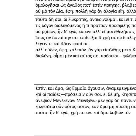
ὁμολογῆσαι ὡς ἀγαθός ποτ' ἐστὶν ποιητής, βλαβε
οὐ μὰ τὸν Δία, ἔφη: πολλὴ γὰρ ἂν ἀλογία εἴη. ἀλλὰ
ταῦτα δή σοι, ὦ Σώκρατες, ἀνακοινοῦμαι, καὶ εἴ τι
τις λόγον διαλεγόμενος ἢ τί πράττων προσφιλὴς παι
οὐ ῥᾴδιον, ἦν δ' ἐγώ, εἰπεῖν: ἀλλ' εἴ μοι ἐθελήσαι
ἴσως ἂν δυναίμην σοι ἐπιδεῖξαι ἃ χρὴ αὐτῷ διαλέγ
λέγειν τε καὶ ᾄδειν φασί σε.
ἀλλ' οὐδέν, ἔφη, χαλεπόν. ἂν γὰρ εἰσέλθῃς μετὰ 
διαλέγῃ, οἶμαι μὲν καὶ αὐτός σοι πρόσεισι—φιλήκ
ἐστίν, καὶ ἅμα, ὡς Ἑρμαῖα ἄγουσιν, ἀναμεμειγμένοι
καὶ οἱ παῖδες—πρόσεισιν οὖν σοι. εἰ δὲ μή, Κτησί
ἀνεψιὸν Μενέξενον: Μενεξένῳ μὲν γὰρ δὴ πάντων 
καλεσάτω οὖν οὗτος αὐτόν, ἐὰν ἄρα μὴ προσίῃ αὐ
ταῦτα, ἦν δ' ἐγώ, χρὴ ποιεῖν. καὶ ἅμα λαβὼν τὸν