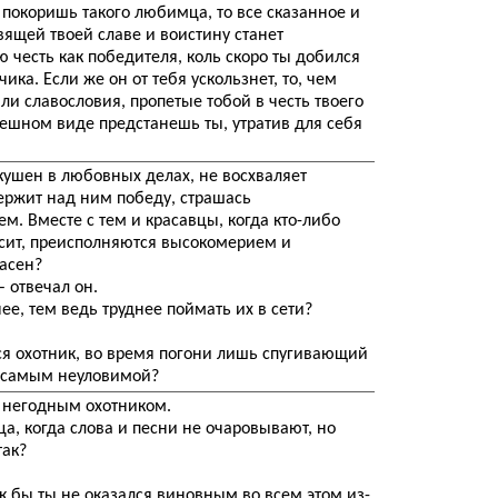
ы покоришь такого любимца, то все сказанное и
вящей твоей славе и воистину станет
 честь как победителя, коль скоро ты добился
ика. Если же он от тебя ускользнет, то, чем
 славословия, пропетые тобой в честь твоего
ешном виде предстанешь ты, утратив для себя
искушен в любовных делах, не восхваляет
держит над ним победу, страшась
м. Вместе с тем и красавцы, когда кто-либо
осит, преисполняются высокомерием и
асен?
– отвечал он.
е, тем ведь труднее поймать их в сети?
ся охотник, во время погони лишь спугивающий
 самым неуловимой?
е негодным охотником.
ица, когда слова и песни не очаровывают, но
так?
ак бы ты не оказался виновным во всем этом из-