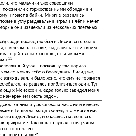
ели, что мальчики уже совершили
и покончили с торжественными обрядами и,
ому, играют в бабки. Многие резвились
оторые в углу раздевальни играли в чёт и нечет
оторые они извлекали из нескольких плетеных
ей; среди последних был и Лисид: он стоял в
й, с венком на голове, выделяясь всем своим
живающей хвалы красотою, но и явными
11
вами
.
оположный угол – поскольку там царила
о чем-то между собою беседовать. Лисид же,
с взглядывал, и было ясно, что ему не терпится
колебался, не решаясь приблизиться один. Тут
грающих Meнексен и, едва только завидел меня
 с намерением сесть рядом.
довал за ним и уселся около нас с ним вместе.
акже и Гиппотал, когда увидел, что многие нас
ы его видел Лисид, и опасаясь навлечь его
ак прикрытие. Так он нас слушал, стоя рядом.
ена, спросил его:
вас двоих старше?