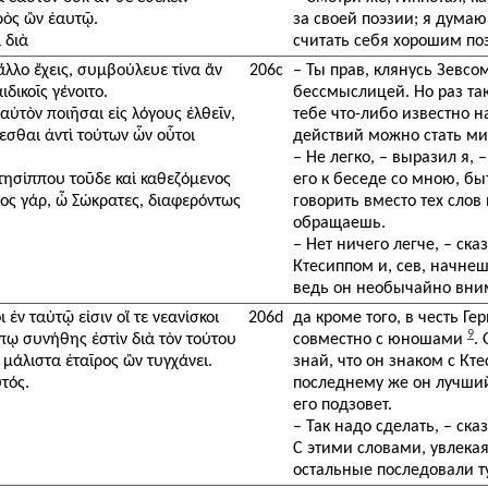
ρὸς ὢν ἑαυτῷ.
за своей поэзии; я думаю
 διὰ
считать себя хорошим поэ
 ἄλλο ἔχεις, συμβούλευε τίνα ἄν
206c
– Ты прав, клянусь Зевсо
δικοῖς γένοιτο.
бессмыслицей. Но раз так,
ς αὐτὸν ποιῆσαι εἰς λόγους ἐλθεῖν,
тебе что-либо известно н
εσθαι ἀντὶ τούτων ὧν οὗτοι
действий можно стать м
– Не легко, – выразил я, 
Κτησίππου τοῦδε καὶ καθεζόμενος
его к беседе со мною, быт
οος γάρ, ὦ Σώκρατες, διαφερόντως
говорить вместо тех слов 
обращаешь.
– Нет ничего легче, – ск
Ктесиппом и, сев, начнеш
ведь он необычайно вним
 ἐν ταὐτῷ εἰσιν οἵ τε νεανίσκοι
206d
да кроме того, в честь 
9
ππῳ συνήθης ἐστὶν διὰ τὸν τούτου
совместно с юношами
.
μάλιστα ἑταῖρος ὢν τυγχάνει.
знай, что он знаком с Кт
τός.
последнему же он лучший 
его подзовет.
– Так надо сделать, – сказ
С этими словами, увлекая
остальные последовали т