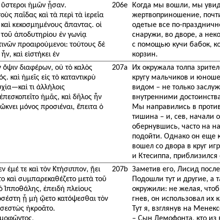
ι ὕστεροι ἡμῶν ᾖσαν.
206e
Когда мы вошли, мы увид
οὺς παῖδας καὶ τὰ περὶ τὰ ἱερεῖα
жертвоприношение, почт
 καὶ κεκοσμημένους ἅπαντας. οἱ
одетые все по-праздничн
ς τοῦ ἀποδυτηρίου ἐν γωνίᾳ
снаружи, во дворе, а нек
τινῶν προαιρούμενοι: τούτους δὲ
с помощью кучи бабок, к
ν, καὶ εἱστήκει ἐν
корзин.
ν ὄψιν διαφέρων, οὐ τὸ καλὸς
207a
Их окружала толпа зрител
ς. καὶ ἡμεῖς εἰς τὸ καταντικρὺ
кругу мальчиков и юноше
ία—καί τι ἀλλήλοις
видом – не только заслу
ἐπεσκοπεῖτο ἡμᾶς, καὶ δῆλος ἦν
внутренними достоинст
ὤκνει μόνος προσιέναι, ἔπειτα ὁ
Мы направились в против
тишина – и, сев, начали 
обернувшись, часто на на
подойти. Однако он еще 
вошел со двора в круг и
и Ктесиппа, приблизился
ν ἐμέ τε καὶ τὸν Κτήσιππον, ᾔει
207b
Заметив его, Лисид после
το καὶ συμπαρεκαθέζετο μετὰ τοῦ
Подошли тут и другие, а т
 ὁ Ἱπποθάλης, ἐπειδὴ πλείους
окружили: не желая, чтоб
σέστη ᾗ μὴ ᾤετο κατόψεσθαι τὸν
гнев, он использовал их к
οσεστὼς ἠκροᾶτο.
Тут я, взглянув на Менекс
ημοφῶντος,
– Сын Демофонта, кто из 