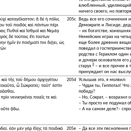
влюбленный, уделяющий 
ничего своего, но повтор
οὐχὶ καταγέλαστον; ἃ δὲ ἡ πόλις
205c
Ведь все его сочинения и 
ου τοῦ παιδὸς καὶ πάντων πέρι
Демократе и Лисиде, деде
κας Πυθοῖ καὶ Ἰσθμοῖ καὶ Νεμέᾳ
– их богатстве, конюшнях
 πρὸς δὲ τούτοις ἔτι τούτων
Немейских играх на четы
ν ἡμῖν ἐν ποιήματί τινι διῄει, ὡς
еще более древних веща
τῶν
поведал о гостеприимств
родства с Гераклом один
и дочери основателя его 
8
старух
– и все прочее в 
принуждает он нас выслу
ε καὶ τῆς τοῦ δήμου ἀρχηγέτου
205d
Услышав это, я молвил:
τοιαῦτα, ὦ Σώκρατες: ταῦτ' ἐστὶν
– Чудак ты, Гиппотал! Чт
ροᾶσθαι.
победу?
ρὶν νενικηκέναι ποιεῖς τε καὶ
– Но, Сократ, – возразил 
– Ты просто не подумал об
 οὔτε ᾄδω.
– А на самом деле?– спро
ᾠδαί. ἐὰν μὲν γὰρ ἕλῃς τὰ παιδικὰ
205e
– Да все эти песнопения 