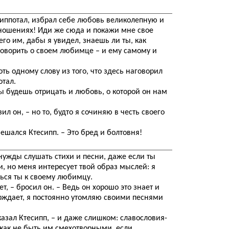
, Гиппотал, избрал себе любовь великолепную и
ношениях! Иди же сюда и покажи мне свое
его им, дабы я увидел, знаешь ли ты, как
оворить о своем любимце – и ему самому и
оть одному слову из того, что здесь наговорил
отал.
 ты будешь отрицать и любовь, о которой он нам
зил он, – но то, будто я сочиняю в честь своего
мешался Ктесипп. – Это бред и болтовня!
нужды слушать стихи и песни, даже если ты
, но меня интересует твой образ мыслей: я
шься ты к своему любимцу.
ет, – бросил он. – Ведь он хорошо это знает и
ерждает, я постоянно утомляю своими песнями
сказал Ктесипп, – и даже слишком: славословия-
 как не быть им смехотворными, если