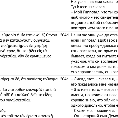
Но, услышав мои слова, 
Тут Ктесипп сказал:
– Мой Гиппотал, что ты 
любимого – это свидетель
недолго с тобой побеседу
повторением этого имени
 εὐμαρία ἡμῖν ἐστιν καὶ ἐξ ὕπνου
204d
Наши же уши уже до отк
ἃ μὲν καταλογάδην διηγεῖται,
если Гиппотал вдобавок в
 τὰ ποιήματα ἡμῶν ἐπιχειρήσῃ
внезапно пробуждаемся о
νότερον, ὅτι καὶ ᾄδει εἰς τὰ
хотя рассказы, которые о
νέχεσθαι. νῦν δὲ ἐρωτώμενος
бывает, когда он пытаетс
ужасное, что он воспева
голосом и мы должны терп
его спрашиваешь, он кра
εκμαίρομαι δέ, ὅτι ἀκούσας τοὔνομα
204e
– Лисид этот, – сказал я,
его показалось мне незн
' ἔτι πατρόθεν ἐπονομάζεται διὰ
– Это из-за того, – возра
 οἶδ' ὅτι πολλοῦ δεῖς τὸ εἶδος
имени, но величают пока 
του γιγνώσκεσθαι.
хорошо знаю, что облик м
одного довольно, чтобы е
ὑός.
– Скажи же, – молвил я, 
νικὸν τοῦτον τὸν ἔρωτα πανταχῇ
– Он – старший сын Дем