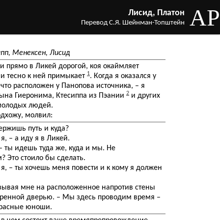
AP
Лисид, Платон
Перевод С.Я. Шейнман-Топштейн
пп, Менексен, Лисид
и прямо в Ликей дорогой, коя окаймляет
1
 и тесно к ней примыкает
. Когда я оказался у
 что расположен у Панопова источника, – я
2
 сына Гиеронима, Ктесиппа из Пэании
и других
молодых людей.
одхожу, молвил:
держишь путь и куда?
я, – а иду я в Ликей.
 – ты идешь туда же, куда и мы. Не
? Это стоило бы сделать.
 я, – ты хочешь меня повести и к кому я должен
казывая мне на расположенное напротив стены
оренной дверью. – Мы здесь проводим время –
красные юноши.