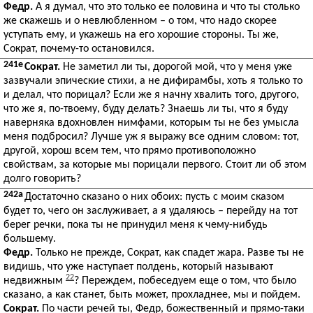
Федр.
А я думал, что это только ее половина и что ты столько
же скажешь и о невлюбленном – о том, что надо скорее
уступать ему, и укажешь на его хорошие стороны. Ты же,
Сократ, почему-то остановился.
241e
Сократ.
Не заметил ли ты, дорогой мой, что у меня уже
зазвучали эпические стихи, а не дифирамбы, хоть я только то
и делал, что порицал? Если же я начну хвалить того, другого,
что же я, по-твоему, буду делать? Знаешь ли ты, что я буду
наверняка вдохновлен нимфами, которым ты не без умысла
меня подбросил? Лучше уж я выражу все одним словом: тот,
другой, хорош всем тем, что прямо противоположно
свойствам, за которые мы порицали первого. Стоит ли об этом
долго говорить?
242a
Достаточно сказано о них обоих: пусть с моим сказом
будет то, чего он заслуживает, а я удаляюсь – перейду на тот
берег речки, пока ты не принудил меня к чему-нибудь
большему.
Федр.
Только не прежде, Сократ, как спадет жара. Разве ты не
видишь, что уже наступает полдень, который называют
22
недвижным
? Переждем, побеседуем еще о том, что было
сказано, а как станет, быть может, прохладнее, мы и пойдем.
Сократ.
По части речей ты, Федр, божественный и прямо-таки