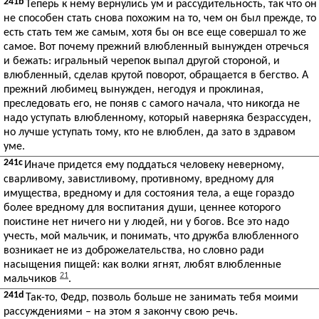
241b
Теперь к нему вернулись ум и рассудительность, так что он
не способен стать снова похожим на то, чем он был прежде, то
есть стать тем же самым, хотя бы он все еще совершал то же
самое. Вот почему прежний влюбленный вынужден отречься
и бежать: игральный черепок выпал другой стороной, и
влюбленный, сделав крутой поворот, обращается в бегство. А
прежний любимец вынужден, негодуя и проклиная,
преследовать его, не поняв с самого начала, что никогда не
надо уступать влюбленному, который наверняка безрассуден,
но лучше уступать тому, кто не влюблен, да зато в здравом
уме.
241c
Иначе придется ему поддаться человеку неверному,
сварливому, завистливому, противному, вредному для
имущества, вредному и для состояния тела, а еще гораздо
более вредному для воспитания души, ценнее которого
поистине нет ничего ни у людей, ни у богов. Все это надо
учесть, мой мальчик, и понимать, что дружба влюбленного
возникает не из доброжелательства, но словно ради
насыщения пищей: как волки ягнят, любят влюбленные
21
мальчиков
.
241d
Так-то, Федр, позволь больше не занимать тебя моими
рассуждениями – на этом я закончу свою речь.