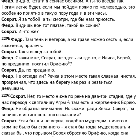
Федр.
Видно, кстати я сейчас босиком. А ты-то всегда так.
Ногам легче будет, если мы пойдем прямо по мелководью, это
особенно приятно в такую пору года и в эти часы.
Сократ.
Я за тобой, а ты смотри, где бы нам присесть.
Федр.
Видишь вон тот платан, такой высокий?
Сократ.
И что же?
229b
Федр.
Там тень и ветерок, а на траве можно сесть и, если
захочется, прилечь.
Сократ.
Так я вслед за тобой.
Федр.
Скажи мне, Сократ, не здесь ли где-то, с Илиса, Борей,
6
по преданию, похитил Орифию
?
Сократ.
Да, по преданию.
Федр.
Не отсюда ли? Речка в этом месте такая славная, чистая,
прозрачная, что здесь на берегу как раз и резвиться
девушкам.
229c
Сократ.
Нет, то место ниже по реке на два-три стадия, где у
7
нас переход к святилищу Агры
: там есть и жертвенник Борею.
Федр.
Не обратил внимания. Но скажи, ради Зевса, Сократ, ты
веришь в истинность этого сказания?
Сократ.
Если бы я и не верил, подобно мудрецам, ничего в
этом не было бы странного – я стал бы тогда мудрствовать и
сказал бы, что порывом Борея сбросило Орифию, когда она