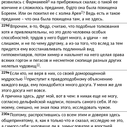
8
резвилась с Фармакеей
на прибрежных скалах; о такой ее
кончине и сложилось предание, будто она была похищена
9
Бореем. Или он похитил ее с холма Арея
? Ведь есть и такое
предание – что она была похищена там, а не здесь.
229d
Впрочем, я-то, Федр, считаю, что подобные толкования
хотя и привлекательны, но это дело человека особых
способностей; трудов у него будет много, а удачи – не
слишком, и не по чему другому, а из-за того, что вслед за тем
придется ему восстанавливать подлинный вид
гиппокентавров, потом химер и нахлынет на него целая орава
всяких горгон и пегасов и несметное скопище разных других
10
нелепых чудовищ
.
229e
Если кто, не веря в них, со своей доморощенной
11
мудростью
приступит к правдоподобному объяснению
каждого вида, ему понадобится много досуга. У меня же для
этого досуга нет вовсе.
А причина здесь, друг мой, вот в чем: я никак еще не могу,
согласно дельфийской надписи, познать самого себя. И по-
моему, смешно, не зная пока этого, исследовать чужое.
230a
Поэтому, распростившись со всем этим и доверяя здесь
общепринятому, я, как я только что и сказал, исследую не это,
а самого себя: чудовище ли я, замысловатее и яростней