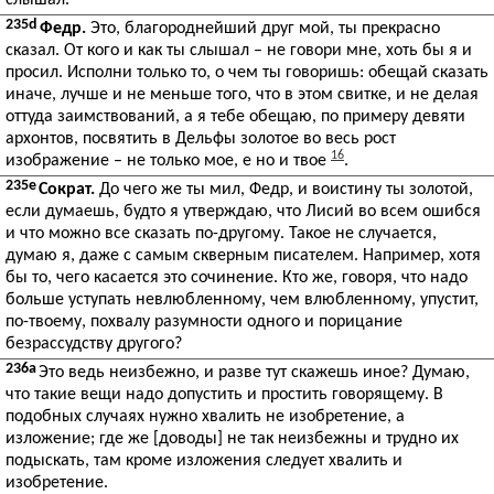
слышал.
235d
Федр.
Это, благороднейший друг мой, ты прекрасно
сказал. От кого и как ты слышал – не говори мне, хоть бы я и
просил. Исполни только то, о чем ты говоришь: обещай сказать
иначе, лучше и не меньше того, что в этом свитке, и не делая
оттуда заимствований, а я тебе обещаю, по примеру девяти
архонтов, посвятить в Дельфы золотое во весь рост
16
изображение – не только мое, е но и твое
.
235e
Сократ.
До чего же ты мил, Федр, и воистину ты золотой,
если думаешь, будто я утверждаю, что Лисий во всем ошибся
и что можно все сказать по-другому. Такое не случается,
думаю я, даже с самым скверным писателем. Например, хотя
бы то, чего касается это сочинение. Кто же, говоря, что надо
больше уступать невлюбленному, чем влюбленному, упустит,
по-твоему, похвалу разумности одного и порицание
безрассудству другого?
236a
Это ведь неизбежно, и разве тут скажешь иное? Думаю,
что такие вещи надо допустить и простить говорящему. В
подобных случаях нужно хвалить не изобретение, а
изложение; где же [доводы] не так неизбежны и трудно их
подыскать, там кроме изложения следует хвалить и
изобретение.