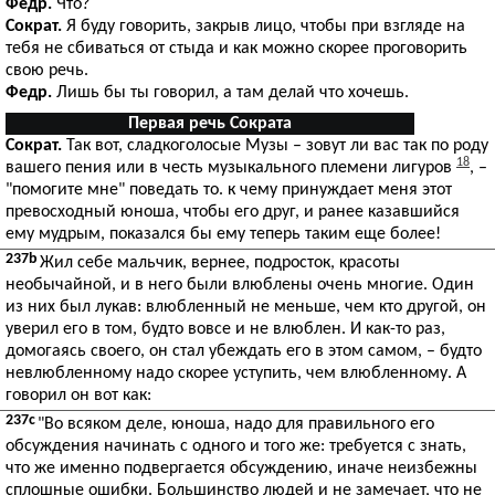
Федр.
Что?
Сократ.
Я буду говорить, закрыв лицо, чтобы при взгляде на
тебя не сбиваться от стыда и как можно скорее проговорить
свою речь.
Федр.
Лишь бы ты говорил, а там делай что хочешь.
Первая речь Сократа
Сократ.
Так вот, сладкоголосые Музы – зовут ли вас так по роду
18
вашего пения или в честь музыкального племени лигуров
, –
"помогите мне" поведать то. к чему принуждает меня этот
превосходный юноша, чтобы его друг, и ранее казавшийся
ему мудрым, показался бы ему теперь таким еще более!
237b
Жил себе мальчик, вернее, подросток, красоты
необычайной, и в него были влюблены очень многие. Один
из них был лукав: влюбленный не меньше, чем кто другой, он
уверил его в том, будто вовсе и не влюблен. И как-то раз,
домогаясь своего, он стал убеждать его в этом самом, – будто
невлюбленному надо скорее уступить, чем влюбленному. А
говорил он вот как:
237c
"Во всяком деле, юноша, надо для правильного его
обсуждения начинать с одного и того же: требуется с знать,
что же именно подвергается обсуждению, иначе неизбежны
сплошные ошибки. Большинство людей и не замечает, что не