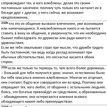
сопровождают тех, в кого влюблены, делая это своим
постоянным занятием; поэтому чуть только кто застанет их в
беседе друг с другом, у него сейчас же возникает
предположение,
232b
что это их общение вызвано влечением, уже возникшим
или намечающимся. А невлюбленным никто и не пытается
ставить в вину их общение, в уверенности, что им необходимо
бывает побеседовать по-дружески или ради какого-то
удовольствия.
Если же тебя охватывает страх при мысли, что дружбе трудно
быть постоянной, так ведь когда разлад возникает при
обычных обстоятельствах, это несчастье касается обеих
сторон;
232c
если же только ты теряешь то, чем всего более дорожишь,
– большой для тебя получится урон; значит, естественно было
бы тебе опасаться именно влюбленных. Многое их огорчает,
они считают, будто все совершается им во вред. Поэтому они
отвращают тех, кого любят, от общения с остальными людьми,
боясь, что богатые превзойдут их средствами, а образованные
– обхождением; они остерегаются влияния всякого
обладающего каким-либо преимуществом.