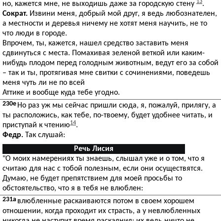
13
но, кажется мне, не выходишь даже за городскую стену
.
Сократ.
Извини меня, добрый мой друг, я ведь любознателен,
а местности и деревья ничему не хотят меня научить, не то
что люди в городе.
Впрочем, ты, кажется, нашел средство заставить меня
сдвинуться с места. Помахивая зеленой веткой или каким-
нибудь плодом перед голодным животным, ведут его за собой
– так и ты, протягивая мне свитки с сочинениями, поведешь
меня чуть ли не по всей
Аттике и вообще куда тебе угодно.
230e
Но раз уж мы сейчас пришли сюда, я, пожалуй, прилягу, а
ты расположись, как тебе, по-твоему, будет удобнее читать, и
14
приступай к чтению
.
Федр.
Так слушай:
Речь Лисия
"О моих намерениях ты знаешь, слышал уже и о том, что я
считаю для нас с тобой полезным, если они осуществятся.
Думаю, не будет препятствием для моей просьбы то
обстоятельство, что я в тебя не влюблен:
231a
влюбленные раскаиваются потом в своем хорошем
отношении, когда проходит их страсть, а у невлюбленных