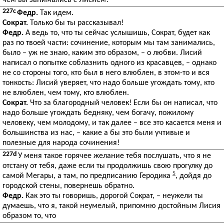
чем вы занимались с Лисием?
227c
Федр.
Так идем.
Сократ.
Только бы ты рассказывал!
Федр.
А ведь то, что ты сейчас услышишь, Сократ, будет как
раз по твоей части: сочинение, которым мы там занимались,
было – уж не знаю, каким это образом, – о любви. Лисий
написал о попытке соблазнить одного из красавцев, – однако
не со стороны того, кто был в него влюблен, в этом-то и вся
тонкость: Лисий уверяет, что надо больше угождать тому, кто
не влюблен, чем тому, кто влюблен.
Сократ.
Что за благородный человек! Если бы он написал, что
надо больше угождать бедняку, чем богачу, пожилому
человеку, чем молодому, и так далее – все это касается меня и
большинства из нас, – какие а бы это были учтивые и
полезные для народа сочинения!
227d
У меня такое горячее желание тебя послушать, что я не
отстану от тебя, даже если ты продолжишь свою прогулку до
5
самой Мегары, а там, по предписанию Геродика
, дойдя до
городской стены, повернешь обратно.
Федр.
Как это ты говоришь, дорогой Сократ, – неужели ты
думаешь, что я, такой неумелый, припомню достойным Лисия
образом то, что