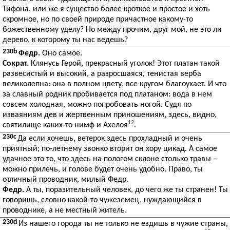
Тифона, или же я существо более кроткое и простое и хоть
скромное, но по своей природе причастное какому-то
божественному уделу? Но между прочим, друг мой, не это ли
дерево, к которому ты нас ведешь?
230b
Федр.
Оно самое.
Сократ.
Клянусь Герой, прекрасный уголок! Этот платан такой
развесистый и высокий, а разросшаяся, тенистая верба
великолепна: она в полном цвету, все кругом благоухает. И что
за славный родник пробивается под платаном: вода в нем
совсем холодная, можно попробовать ногой. Судя по
изваяниям дев и жертвенным приношениям, здесь, видно,
12
святилище каких-то нимф и Ахелоя
.
230c
Да если хочешь, ветерок здесь прохладный и очень
приятный; по-летнему звонко вторит он хору цикад. А самое
удачное это то, что здесь на пологом склоне столько травы –
можно прилечь, и голове будет очень удобно. Право, ты
отличный проводник, милый Федр.
Федр.
А ты, поразительный человек, до чего же ты странен! Ты
говоришь, словно какой-то чужеземец, нуждающийся в
проводнике, а не местный житель.
230d
Из нашего города ты не только не ездишь в чужие страны,