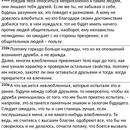
232d
Убедив тебя относиться неприязненно к таким людям,
они лишают тебя друзей. Если же ты, не забывая о себе,
будешь разумнее их, это поведет к размолвке. А кому не
довелось влюбиться, но кто благодаря своим достоинствам
добился того, в чем нуждался, тот не будет иметь ничего
против людей общительных, наоборот, ему ненавистны
нелюдимы: он ожидает с их стороны презрение, а от
общительных людей – пользу.
232e
Поэтому гораздо больше надежды, что из их отношений
возникнет дружба, а не вражда.
Далее, многих влюбленных привлекает тело еще до того, как
они узнали характер и проверили остальные свойства, поэтому
им неясно, захотят ли они оставаться друзьями и тогда, когда
прекратится их влечение.
233a
А что касается невлюбленных, которые испытали это и
ранее, будучи между собой друзьями, то невероятно, чтобы их
дружба уменьшилась от того, что им было приятно испытать, –
напротив, это останется памятным знаком и залогом будущего.
Следует ожидать, что ты и сам станешь лучше, если
послушаешься меня, а не какого-нибудь влюбленного. Те
ведь, не считаясь с высшим благом, одобряют все, что бы ни
говорилось и ни делалось, отчасти потому, что боятся вызвать