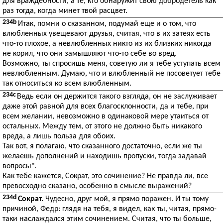
для враждебности, а те, кто обнаружит свою добродетель как
раз тогда, когда минет твой расцвет.
234b
Итак, помни о сказанном, подумай еще и о том, что
влюбленных увещевают друзья, считая, что в их затеях есть
что-то плохое, а невлюбленных никто из их близких никогда
не корил, что они замышляют что-то себе во вред.
Возможно, ты спросишь меня, советую ли я тебе уступать всем
невлюбленным. Думаю, что и влюбленный не посоветует тебе
так относиться ко всем влюбленным.
234c
Ведь если он держится такого взгляда, он не заслуживает
даже этой равной для всех благосклонности, да и тебе, при
всем желании, невозможно в одинаковой мере утаиться от
остальных. Между тем, от этого не должно быть никакого
вреда, а лишь польза для обоих.
Так вот, я полагаю, что сказанного достаточно, если же ты
желаешь дополнений и находишь пропуски, тогда задавай
вопросы".
Как тебе кажется, Сократ, это сочинение? Не правда ли, все
превосходно сказано, особенно в смысле выражений?
234d
Сократ.
Чудесно, друг мой, я прямо поражен. И ты тому
причиной, Федр: глядя на тебя, я видел, как ты, читая, прямо-
таки наслаждался этим сочинением. Считая, что ты больше,