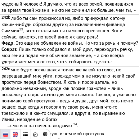
чудесный человек! Я думаю, что из всех речей, появившихся
за время твоей жизни, никто не сочинил их больше, чем ты, –
242b
либо ты сам произносил их, либо принуждал к этому
каким-нибудь образом других; за исключением фиванца
23
Симмия
, всех остальных ты намного превзошел. Вот и
сейчас, кажется, по твоей вине я скажу речь!
Федр.
Это еще не объявление войны. Но что за речь и почему?
Сократ.
Лишь только собрался я, мой друг, переходить речку,
мой гений подал мне обычное знамение, – а оно всегда
удерживает меня от того, что я собираюсь сделать:
242c
мне будто послышался тотчас же какой-то голос, не
разрешавший мне уйти, прежде чем я не искуплю некий свой
проступок перед божеством. Я хоть и прорицатель, но
довольно неважный, вроде как плохие грамотеи – лишь
поскольку это достаточно для меня самого. Так вот, я уже ясно
понимаю свой проступок – ведь и душа, друг мой, есть нечто
вещее: еще когда я говорил ту свою речь, меня что-то
тревожило и я как-то смущался: а вдруг я, по выражению
Ивика, нерадение о богах
24
...сменяю на почесть людскую
.
242d
Теперь же я чувствую, в чем мой проступок.