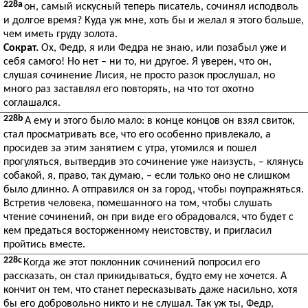
228a
он, самый искусный теперь писатель, сочинял исподволь
и долгое время? Куда уж мне, хоть бы и желал я этого больше,
чем иметь груду золота.
Сократ.
Ох, Федр, я или Федра не знаю, или позабыл уже и
себя самого! Но нет – ни то, ни другое. Я уверен, что он,
слушая сочинение Лисия, не просто разок прослушал, но
много раз заставлял его повторять, на что тот охотно
соглашался.
228b
А ему и этого было мало: в конце концов он взял свиток,
стал просматривать все, что его особенно привлекало, а
просидев за этим занятием с утра, утомился и пошел
прогуляться, вытвердив это сочинение уже наизусть, – клянусь
собакой, я, право, так думаю, – если только оно не слишком
было длинно. А отправился он за город, чтобы поупражняться.
Встретив человека, помешанного на том, чтобы слушать
чтение сочинений, он при виде его обрадовался, что будет с
кем предаться восторженному неистовству, и пригласил
пройтись вместе.
228c
Когда же этот поклонник сочинений попросил его
рассказать, он стал прикидываться, будто ему не хочется. А
кончит он тем, что станет пересказывать даже насильно, хотя
бы его добровольно никто и не слушал. Так уж ты, Федр,