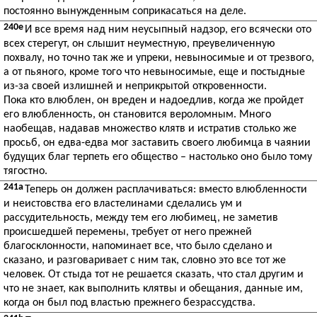
постоянно вынужденным соприкасаться на деле.
240e
И все время над ним неусыпный надзор, его всячески ото
всех стерегут, он слышит неуместную, преувеличенную
похвалу, но точно так же и упреки, невыносимые и от трезвого,
а от пьяного, кроме того что невыносимые, еще и постыдные
из-за своей излишней и неприкрытой откровенности.
Пока кто влюблен, он вреден и надоедлив, когда же пройдет
его влюбленность, он становится вероломным. Много
наобещав, надавав множество клятв и истратив столько же
просьб, он едва-едва мог заставить своего любимца в чаянии
будущих благ терпеть его общество – настолько оно было тому
тягостно.
241a
Теперь он должен расплачиваться: вместо влюбленности
и неистовства его властелинами сделались ум и
рассудительность, между тем его любимец, не заметив
происшедшей перемены, требует от него прежней
благосклонности, напоминает все, что было сделано и
сказано, и разговаривает с ним так, словно это все тот же
человек. От стыда тот не решается сказать, что стал другим и
что не знает, как выполнить клятвы и обещания, данные им,
когда он был под властью прежнего безрассудства.