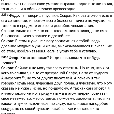
выставляет напоказ свое умение выражать одно и то же то так,
то иначе – и в обоих случаях превосходно.
235b
Федр.
Ты говоришь пустяки, Сократ. Как раз это-то и есть в
его сочинении, и притом всего более: он ничего не упустил из
того, что в предмете его речи достойно упоминания.
Сравнительно с тем, что он высказал, никто никогда не смог
бы сказать ничего полнее и достойнее.
Сократ.
В этом я уже не смогу согласиться с тобой: ведь
древние мудрые мужи и жены, высказывавшиеся и писавшие
об этом, изобличат меня, если в угоду тебе я уступлю.
235c
Федр.
Кто ж это такие? И где ты слышал что-нибудь
лучшее?
Сократ.
Сейчас я не могу так сразу ответить. Но ясно, что я от
кого-то слышал, не то от прекрасной Сапфо, не то от мудрого
15
Анакреонта
, не то от других писателей. А почему я так
говорю? Грудь моя, чудесный друг, полна, я чувствую, что могу
сказать не хуже Лисия, но по-другому. А так как сам от себя я
ничего такого не мог придумать – я в этом уверен, сознавая
свое невежество, – то остается, по-моему, заключить, что я из
каких-то чужих источников, по слуху, наполнился наподобие
сосуда, но по своей тупости позабыл, как и от кого я что