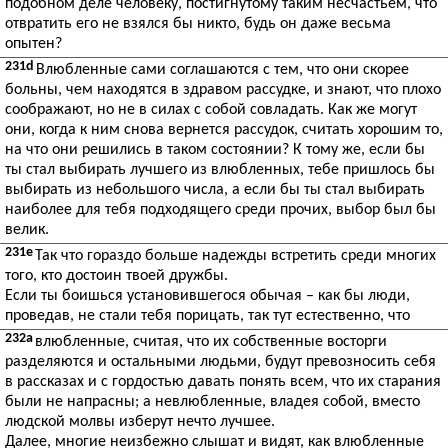
подобном деле человеку, постигнутому таким несчастьем, что
отвратить его не взялся бы никто, будь он даже весьма
опытен?
231d
Влюбленные сами соглашаются с тем, что они скорее
больны, чем находятся в здравом рассудке, и знают, что плохо
соображают, но не в силах с собой совладать. Как же могут
они, когда к ним снова вернется рассудок, считать хорошим то,
на что они решились в таком состоянии? К тому же, если бы
ты стал выбирать лучшего из влюбленных, тебе пришлось бы
выбирать из небольшого числа, а если бы ты стал выбирать
наиболее для тебя подходящего среди прочих, выбор был бы
велик.
231e
Так что гораздо больше надежды встретить среди многих
того, кто достоин твоей дружбы.
Если ты боишься установившегося обычая – как бы люди,
проведав, не стали тебя порицать, так тут естественно, что
232a
влюбленные, считая, что их собственные восторги
разделяются и остальными людьми, будут превозносить себя
в рассказах и с гордостью давать понять всем, что их старания
были не напрасны; а невлюбленные, владея собой, вместо
людской молвы изберут нечто лучшее.
Далее, многие неизбежно слышат и видят, как влюбленные