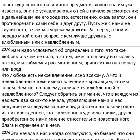
знает сущности того или иного предмета: словно она им уже
известна, они не уславливаются о ней в начале рассмотрения;
в дальнейшем же его ходе это, естественно, сказывается: они
противоречат и сами себе и друг другу. Пусть же с нами не
случится то, в чем мы упрекаем других. Раз перед тобой и
передо мной стоит вопрос, с кем лучше дружить, с
влюбленным или с невлюбленным,
237d
нам надо условиться об определении того, что такое
любовь и в чем ее сила, а затем, имея это в виду и ссылаясь
на это, мы займемся рассмотрением, приносит ли она пользу
или вред.
Что любовь есть некое влечение, ясно всякому. А что и
невлюбленные тоже имеют влечение к красавцам, это мы
знаем. Чем же, по-нашему, отличается влюбленный от
невлюбленного? Следует обратить внимание, что в каждом из
нас есть два каких-то начала, управляющие нами и нас
ведущие; мы следуем за ними, куда бы они ни повели; одно
из них врожденное, это – влечение к удовольствиям, другое –
приобретенное нами мнение относительно нравственного
блага и стремления к нему.
237e
Эти начала в нас иногда согласуются, но бывает, что они