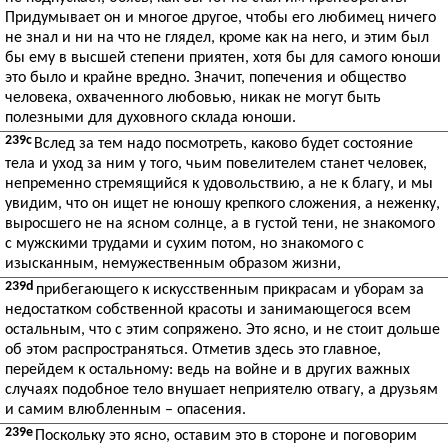
Придумывает он и многое другое, чтобы его любимец ничего
не знал и ни на что не глядел, кроме как на него, и этим был
бы ему в высшей степени приятен, хотя бы для самого юноши
это было и крайне вредно. Значит, попечения и общество
человека, охваченного любовью, никак не могут быть
полезными для духовного склада юноши.
239c
Вслед за тем надо посмотреть, каково будет состояние
тела и уход за ним у того, чьим повелителем станет человек,
непременно стремящийся к удовольствию, а не к благу, и мы
увидим, что он ищет не юношу крепкого сложения, а неженку,
выросшего не на ясном солнце, а в густой тени, не знакомого
с мужскими трудами и сухим потом, но знакомого с
изысканным, немужественным образом жизни,
239d
прибегающего к искусственным прикрасам и уборам за
недостатком собственной красоты и занимающегося всем
остальным, что с этим сопряжено. Это ясно, и не стоит дольше
об этом распространяться. Отметив здесь это главное,
перейдем к остальному: ведь на войне и в других важных
случаях подобное тело внушает неприятелю отвагу, а друзьям
и самим влюбленным – опасения.
239e
Поскольку это ясно, оставим это в стороне и поговорим