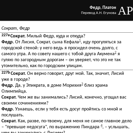
AP
Федр, Платон
Перевод А.Н. Егунова
Сократ, Федр
227a
Сократ.
Милый Федр, куда и откуда?
1
Федр.
От Лисия, Сократ, сына Кефала
, иду прогуляться за
городской стеной: у него ведь я просидел очень долго, с
2
самого утра. А по совету нашего с тобой друга Акумена
я
гуляю по загородным дорогам – он уверяет, что это не так
утомительно, как по городским улицам.
227b
Сократ.
Он верно говорит, друг мой. Так, значит, Лисий
уже в городе?
3
Федр.
Да, у Эпикрата, в доме Морихия
близ храма
Олимпийца.
Сократ.
Чем же вы занимались? Лисий, конечно, угощал вас
своими сочинениями?
Федр.
Узнаешь, если у тебя есть досуг пройтись со мной и
послушать.
Сократ.
Как, разве, по-твоему, для меня не самое главное дело
4
– "превыше недосуга", по выражению Пиндара
, – услышать,