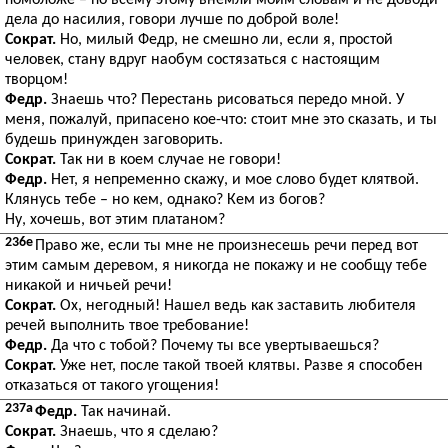
помоложе – по всему этому внемли моим словам и не доводи
дела до насилия, говори лучше по доброй воле!
Сократ.
Но, милый Федр, не смешно ли, если я, простой
человек, стану вдруг наобум состязаться с настоящим
творцом!
Федр.
Знаешь что? Перестань рисоваться передо мной. У
меня, пожалуй, припасено кое-что: стоит мне это сказать, и ты
будешь принужден заговорить.
Сократ.
Так ни в коем случае не говори!
Федр.
Нет, я непременно скажу, и мое слово будет клятвой.
Клянусь тебе – но кем, однако? Кем из богов?
Ну, хочешь, вот этим платаном?
236e
Право же, если ты мне не произнесешь речи перед вот
этим самым деревом, я никогда не покажу и не сообщу тебе
никакой и ничьей речи!
Сократ.
Ох, негодный! Нашел ведь как заставить любителя
речей выполнить твое требование!
Федр.
Да что с тобой? Почему ты все увертываешься?
Сократ.
Уже нет, после такой твоей клятвы. Разве я способен
отказаться от такого угощения!
237a
Федр.
Так начинай.
Сократ.
Знаешь, что я сделаю?