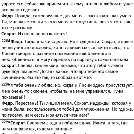
упроси его сейчас же приступить к тому, что он в любом случае
все равно сделает.
Федр.
Правда, самое лучшее для меня – рассказать, как умею.
Ты, мне кажется, ни за что меня не отпустишь, пока я хоть как-
то не расскажу.
Сократ.
И очень верно кажется!
228d
Федр.
Тогда я так и сделаю. Но в сущности, Сократ, я вовсе
не выучил это дословно, хотя главный смысл почти всего, что
Лисий говорит о разнице положения влюбленного и
невлюбленного, я могу передать по порядку с самого начала.
Сократ.
Сперва, миленький, покажи, что это у тебя в левой
руке под плащом? Догадываюсь, что при тебе это самое
сочинение. Раз это так, то сообрази вот что:
228e
я тебя очень люблю, но, когда и Лисий здесь присутствует,
я не очень-то склонен, чтобы ты на мне упражнялся. Ну-ка,
показывай!
Федр.
Перестань! Ты лишил меня, Сократ, надежды, которая у
меня была: воспользоваться тобой для упражнения. Но где же,
по-твоему, нам сесть и заняться чтением?
229a
Сократ.
Свернем сюда и пойдем вдоль Илиса, а там, где
нам понравится, сядем в затишье.