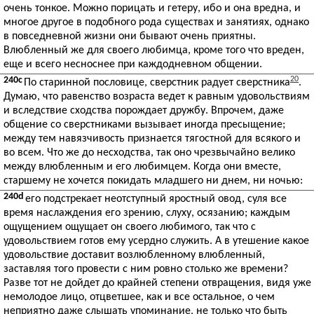
очень тонкое. Можно порицать и гетеру, ибо и она вредна, и
многое другое в подобного рода существах и занятиях, однако
в повседневной жизни они бывают очень приятны.
Влюбленный же для своего любимца, кроме того что вреден,
еще и всего несноснее при каждодневном общении.
240c
20
По старинной пословице, сверстник радует сверстника
.
Думаю, что равенство возраста ведет к равным удовольствиям
и вследствие сходства порождает дружбу. Впрочем, даже
общение со сверстниками вызывает иногда пресыщение;
между тем навязчивость признается тягостной для всякого и
во всем. Что же до несходства, так оно чрезвычайно велико
между влюбленным и его любимцем. Когда они вместе,
старшему не хочется покидать младшего ни днем, ни ночью:
240d
его подстрекает неотступный яростный овод, суля все
время наслаждения его зрению, слуху, осязанию; каждым
ощущением ощущает он своего любимого, так что с
удовольствием готов ему усердно служить. А в утешение какое
удовольствие доставит возлюбленному влюбленный,
заставляя того провести с ним ровно столько же времени?
Разве тот не дойдет до крайней степени отвращения, видя уже
немолодое лицо, отцветшее, как и все остальное, о чем
неприятно даже слышать упоминание, не только что быть