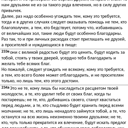
нам друзьями не из-за такого рода влечения, но в силу других
привычек.
Далее, раз надо особенно угождать тем, кому это требуется,
тогда и в других случаях следует оказывать помощь не тем, кто
благополучен, а тем, кто бедствует, потому что, избавившись
от величайших зол, такие люди будут особенно благодарны.
Раз так, то и при личных расходах стоит приглашать не друзей,
а просителей и нуждающихся в пище:
233e
они с великой радостью будут это ценить, будут ходить за
тобой, стоять у твоих дверей, усердно тебя благодарить и
желать тебе всяких благ.
Но пожалуй, следует угождать не всякому, кому это требуется,
а тем, кто всего более может отблагодарить, и не просителям
только, но лишь тем, кто этого достоин.
234a
Это не те, кому лишь бы насладиться расцветом твоей
молодости, а те, кто уделит тебе от своих благ, когда ты
постареешь; не те, кто, добившись своего, станут хвастаться
перед людьми, а те, кто стыдливо будет хранить перед всеми
молчание; не те, кто лишь ненадолго займутся тобой, а те, что
останутся на всю жизнь неизменно твоими друзьями; не те,
кто, чуть только прекратится их влечение, будут искать предлог