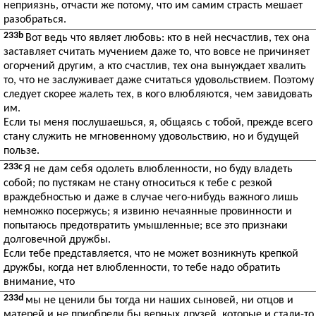
неприязнь, отчасти же потому, что им самим страсть мешает
разобраться.
233b
Вот ведь что являет любовь: кто в ней несчастлив, тех она
заставляет считать мучением даже то, что вовсе не причиняет
огорчений другим, а кто счастлив, тех она вынуждает хвалить
то, что не заслуживает даже считаться удовольствием. Поэтому
следует скорее жалеть тех, в кого влюбляются, чем завидовать
им.
Если ты меня послушаешься, я, общаясь с тобой, прежде всего
стану служить не мгновенному удовольствию, но и будущей
пользе.
233c
Я не дам себя одолеть влюбленности, но буду владеть
собой; по пустякам не стану относиться к тебе с резкой
враждебностью и даже в случае чего-нибудь важного лишь
немножко посержусь; я извиню нечаянные провинности и
попытаюсь предотвратить умышленные; все это признаки
долговечной дружбы.
Если тебе представляется, что не может возникнуть крепкой
дружбы, когда нет влюбленности, то тебе надо обратить
внимание, что
233d
мы не ценили бы тогда ни наших сыновей, ни отцов и
матерей и не приобрели бы верных друзей, которые и стали-то