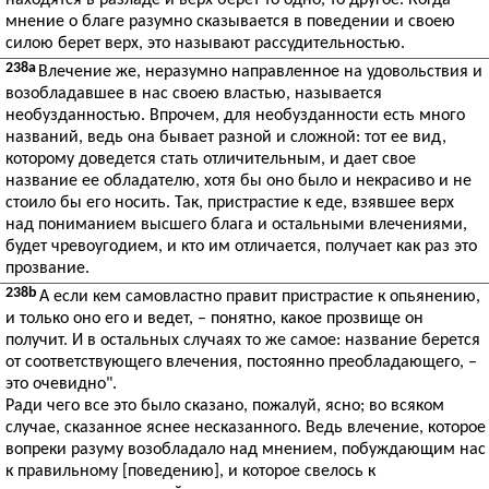
находятся в разладе и верх берет то одно, то другое. Когда
мнение о благе разумно сказывается в поведении и своею
силою берет верх, это называют рассудительностью.
238a
Влечение же, неразумно направленное на удовольствия и
возобладавшее в нас своею властью, называется
необузданностью. Впрочем, для необузданности есть много
названий, ведь она бывает разной и сложной: тот ее вид,
которому доведется стать отличительным, и дает свое
название ее обладателю, хотя бы оно было и некрасиво и не
стоило бы его носить. Так, пристрастие к еде, взявшее верх
над пониманием высшего блага и остальными влечениями,
будет чревоугодием, и кто им отличается, получает как раз это
прозвание.
238b
А если кем самовластно правит пристрастие к опьянению,
и только оно его и ведет, – понятно, какое прозвище он
получит. И в остальных случаях то же самое: название берется
от соответствующего влечения, постоянно преобладающего, –
это очевидно".
Ради чего все это было сказано, пожалуй, ясно; во всяком
случае, сказанное яснее несказанного. Ведь влечение, которое
вопреки разуму возобладало над мнением, побуждающим нас
к правильному [поведению], и которое свелось к