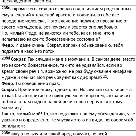
наслаждению красотой,
238c
а кроме того, сильно окрепло под влиянием родственных
ему влечений к телесной красоте и подчинило себе все
поведение человека, – это влечение получило прозвание от
своего могущества, вот почему и зовется оно любовью.
Но, милый Федр, не кажется ли тебе, как и мне, что я
испытываю какое-то божественное состояние?
Федр.
И даже очень, Сократ: вопреки обыкновению, тебя
подхватил какой-то поток.
238d
Сократ.
Так слушай меня в молчании. В самом деле, место
это какое-то божественное, так что не удивляйся, если во
время своей речи я, возможно, не раз буду охвачен нимфами
19
– даже и сейчас моя речь звучит как дифирамб
.
Федр.
Ты совершенно прав.
Сократ.
Причиной этому, однако, ты. Но слушай остальное – а
то как бы это наитие не покинуло меня; впрочем, это зависит
от бога, а нам надо в нашей речи снова вернуться к тому
мальчику.
Так-то, милый мой! То, что подлежит нашему обсуждению, уже
указано и определено. Не упуская этого из виду, поговорим об
остальном:
238e
какую пользу или какой вред получит, по всей