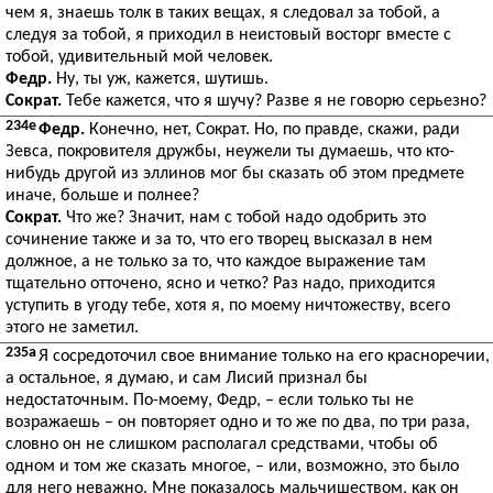
чем я, знаешь толк в таких вещах, я следовал за тобой, а
следуя за тобой, я приходил в неистовый восторг вместе с
тобой, удивительный мой человек.
Федр.
Ну, ты уж, кажется, шутишь.
Сократ.
Тебе кажется, что я шучу? Разве я не говорю серьезно?
234e
Федр.
Конечно, нет, Сократ. Но, по правде, скажи, ради
Зевса, покровителя дружбы, неужели ты думаешь, что кто-
нибудь другой из эллинов мог бы сказать об этом предмете
иначе, больше и полнее?
Сократ.
Что же? Значит, нам с тобой надо одобрить это
сочинение также и за то, что его творец высказал в нем
должное, а не только за то, что каждое выражение там
тщательно отточено, ясно и четко? Раз надо, приходится
уступить в угоду тебе, хотя я, по моему ничтожеству, всего
этого не заметил.
235a
Я сосредоточил свое внимание только на его красноречии,
а остальное, я думаю, и сам Лисий признал бы
недостаточным. По-моему, Федр, – если только ты не
возражаешь – он повторяет одно и то же по два, по три раза,
словно он не слишком располагал средствами, чтобы об
одном и том же сказать многое, – или, возможно, это было
для него неважно. Мне показалось мальчишеством, как он