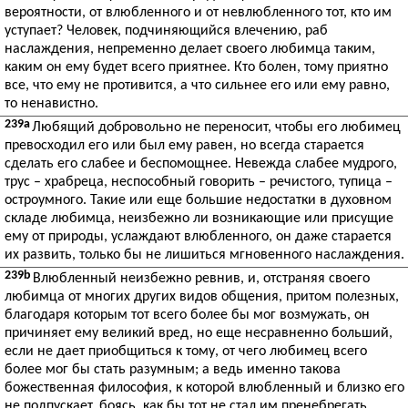
вероятности, от влюбленного и от невлюбленного тот, кто им
уступает? Человек, подчиняющийся влечению, раб
наслаждения, непременно делает своего любимца таким,
каким он ему будет всего приятнее. Кто болен, тому приятно
все, что ему не противится, а что сильнее его или ему равно,
то ненавистно.
239a
Любящий добровольно не переносит, чтобы его любимец
превосходил его или был ему равен, но всегда старается
сделать его слабее и беспомощнее. Невежда слабее мудрого,
трус – храбреца, неспособный говорить – речистого, тупица –
остроумного. Такие или еще большие недостатки в духовном
складе любимца, неизбежно ли возникающие или присущие
ему от природы, услаждают влюбленного, он даже старается
их развить, только бы не лишиться мгновенного наслаждения.
239b
Влюбленный неизбежно ревнив, и, отстраняя своего
любимца от многих других видов общения, притом полезных,
благодаря которым тот всего более бы мог возмужать, он
причиняет ему великий вред, но еще несравненно больший,
если не дает приобщиться к тому, от чего любимец всего
более мог бы стать разумным; а ведь именно такова
божественная философия, к которой влюбленный и близко его
не подпускает, боясь, как бы тот не стал им пренебрегать.