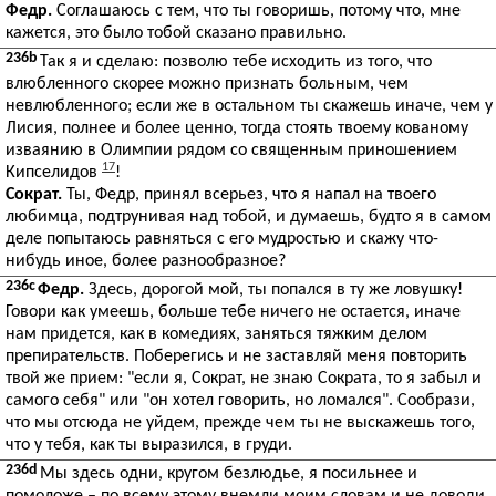
Федр.
Соглашаюсь с тем, что ты говоришь, потому что, мне
кажется, это было тобой сказано правильно.
236b
Так я и сделаю: позволю тебе исходить из того, что
влюбленного скорее можно признать больным, чем
невлюбленного; если же в остальном ты скажешь иначе, чем у
Лисия, полнее и более ценно, тогда стоять твоему кованому
изваянию в Олимпии рядом со священным приношением
17
Кипселидов
!
Сократ.
Ты, Федр, принял всерьез, что я напал на твоего
любимца, подтрунивая над тобой, и думаешь, будто я в самом
деле попытаюсь равняться с его мудростью и скажу что-
нибудь иное, более разнообразное?
236c
Федр.
Здесь, дорогой мой, ты попался в ту же ловушку!
Говори как умеешь, больше тебе ничего не остается, иначе
нам придется, как в комедиях, заняться тяжким делом
препирательств. Поберегись и не заставляй меня повторить
твой же прием: "если я, Сократ, не знаю Сократа, то я забыл и
самого себя" или "он хотел говорить, но ломался". Сообрази,
что мы отсюда не уйдем, прежде чем ты не выскажешь того,
что у тебя, как ты выразился, в груди.
236d
Мы здесь одни, кругом безлюдье, я посильнее и