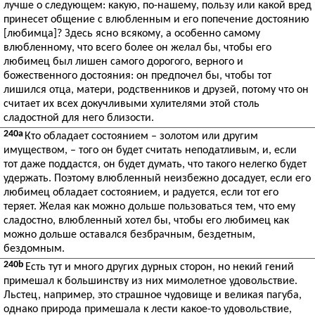
лучше о следующем: какую, по-нашему, пользу или какой вред
принесет общение с влюбленным и его попечение достоянию
[любимца]? Здесь ясно всякому, а особенно самому
влюбленному, что всего более он желал бы, чтобы его
любимец был лишен самого дорогого, верного и
божественного достояния: он предпочел бы, чтобы тот
лишился отца, матери, родственников и друзей, потому что он
считает их всех докучливыми хулителями этой столь
сладостной для него близости.
240a
Кто обладает состоянием – золотом или другим
имуществом, – того он будет считать неподатливым, и, если
тот даже поддастся, он будет думать, что такого нелегко будет
удержать. Поэтому влюбленный неизбежно досадует, если его
любимец обладает состоянием, и радуется, если тот его
теряет. Желая как можно дольше пользоваться тем, что ему
сладостно, влюбленный хотел бы, чтобы его любимец как
можно дольше оставался безбрачным, бездетным,
бездомным.
240b
Есть тут и много других дурных сторон, но некий гений
примешал к большинству из них мимолетное удовольствие.
Льстец, например, это страшное чудовище и великая пагуба,
однако природа примешала к лести какое-то удовольствие,