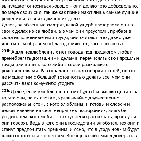
никогда не наступит время раскаяния: их ведь ничто не
вынуждает относиться хорошо – они делают это добровольно,
по мере своих сил, так же как принимают лишь самые лучшие
решения и в своих домашних делах.
Далее, влюбленные смотрят, какой ущерб претерпели они в
своих делах из-за любви, а в чем они преуспели; прибавив
сюда исполненные ими труды, они считают, что давно уже
достойным образом отблагодарили тех, кого они любят.
231b
А для невлюбленных нет повода под предлогом любви
пренебрегать домашними делами, перечислять свои прошлые
труды или винить кого-либо в своей размолвке с
родственниками. Раз отпадает столько неприятностей, ничто
не мешает им с большой готовностью делать все, чем они
рассчитывают кому-либо угодить.
231c
Далее, если влюбленных стоит будто бы высоко ценить за
то, что они, по их словам, чрезвычайно дружественно
расположены к тем, в кого влюблены, и готовы и словом и
делом навлечь на себя неприязнь посторонних, лишь бы
угодить тем, кого любят, – так тут легко распознать, правду ли
они говорят. Ведь в кого они впоследствии влюбятся, тех они и
станут предпочитать прежним, и ясно, что в угоду новым будут
плохо относиться к прежним. Вообще какой смысл доверять в