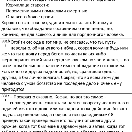
Кормилица старости;
Переменчивыми помыслами смертных
Она всего более правит.
Хорошо он это говорит, удивительно сильно. К этому я
добавлю, что обладание состоянием очень ценно, но,
конечно, не для всякого, а лишь для порядочного человека.
331b
Отойти отсюда в тот мир, не опасаясь, что ты, пусть
I
невольно, обманул кого-нибудь, соврал кому-нибудь или
же что ты в долгу перед богом по части каких-либо
жертвоприношений или перед человеком по части денег, – во
всем этом большое значение имеет обладание состоянием.
Есть много и других надобностей, но, сравнивая одно с
другим, я бы лично полагал, Сократ, что во всем этом для
человека с умом богатство не последнее дело и очень ему
пригодится.
331c
– Прекрасно сказано, Кефал, но вот это самое –
I
справедливость: считать ли нам ее попросту честностью и
отдачей взятого в долг, или же одно и то же действие бывает
подчас справедливым, а подчас и несправедливым? Я
приведу такой пример: если кто получит от своего друга
оружие, когда тот был еще в здравом уме, а затем, когда тот