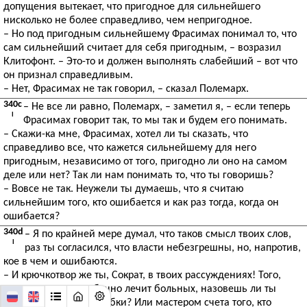
допущения вытекает, что пригодное для сильнейшего
нисколько не более справедливо, чем непригодное.
– Но под пригодным сильнейшему Фрасимах понимал то, что
сам сильнейший считает для себя пригодным, – возразил
Клитофонт. – Это-то и должен выполнять слабейший – вот что
он признал справедливым.
– Нет, Фрасимах не так говорил, – сказал Полемарх.
340c
– Не все ли равно, Полемарх, – заметил я, – если теперь
I
Фрасимах говорит так, то мы так и будем его понимать.
– Скажи-ка мне, Фрасимах, хотел ли ты сказать, что
справедливо все, что кажется сильнейшему для него
пригодным, независимо от того, пригодно ли оно на самом
деле или нет? Так ли нам понимать то, что ты говоришь?
– Вовсе не так. Неужели ты думаешь, что я считаю
сильнейшим того, кто ошибается и как раз тогда, когда он
ошибается?
340d
– Я по крайней мере думал, что таков смысл твоих слов,
I
раз ты согласился, что власти небезгрешны, но, напротив,
кое в чем и ошибаются.
– И крючкотвор же ты, Сократ, в твоих рассуждениях! Того,
например, кто ошибочно лечит больных, назовешь ли ты
врачом за эти его ошибки? Или мастером счета того, кто