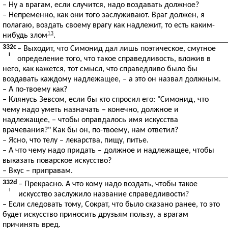
– Ну а врагам, если случится, надо воздавать должное?
– Непременно, как они того заслуживают. Враг должен, я
полагаю, воздать своему врагу как надлежит, то есть каким-
13
нибудь злом
.
332c
– Выходит, что Симонид дал лишь поэтическое, смутное
I
определение того, что такое справедливость, вложив в
него, как кажется, тот смысл, что справедливо было бы
воздавать каждому надлежащее, – а это он назвал должным.
– А по-твоему как?
– Клянусь Зевсом, если бы кто спросил его: "Симонид, что
чему надо уметь назначать – конечно, должное и
надлежащее, – чтобы оправдалось имя искусства
врачевания?" Как бы он, по-твоему, нам ответил?
– Ясно, что телу – лекарства, пищу, питье.
– А что чему надо придать – должное и надлежащее, чтобы
выказать поварское искусство?
– Вкус – приправам.
332d
– Прекрасно. А что кому надо воздать, чтобы такое
I
искусство заслужило название справедливости?
– Если следовать тому, Сократ, что было сказано ранее, то это
будет искусство приносить друзьям пользу, а врагам
причинять вред.