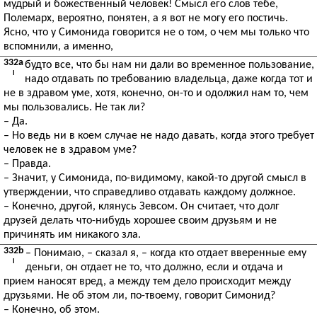
мудрый и божественный человек! Смысл его слов тебе,
Полемарх, вероятно, понятен, а я вот не могу его постичь.
Ясно, что у Симонида говорится не о том, о чем мы только что
вспомнили, а именно,
332a
будто все, что бы нам ни дали во временное пользование,
I
надо отдавать по требованию владельца, даже когда тот и
не в здравом уме, хотя, конечно, он-то и одолжил нам то, чем
мы пользовались. Не так ли?
– Да.
– Но ведь ни в коем случае не надо давать, когда этого требует
человек не в здравом уме?
– Правда.
– Значит, у Симонида, по-видимому, какой-то другой смысл в
утверждении, что справедливо отдавать каждому должное.
– Конечно, другой, клянусь Зевсом. Он считает, что долг
друзей делать что-нибудь хорошее своим друзьям и не
причинять им никакого зла.
332b
– Понимаю, – сказал я, – когда кто отдает вверенные ему
I
деньги, он отдает не то, что должно, если и отдача и
прием наносят вред, а между тем дело происходит между
друзьями. Не об этом ли, по-твоему, говорит Симонид?
– Конечно, об этом.