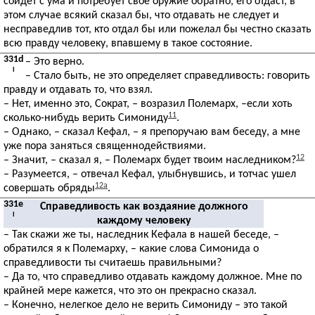
сойдет с ума и потребует свое оружие обратно, его отдаст, в
этом случае всякий сказал бы, что отдавать не следует и
несправедлив тот, кто отдал бы или пожелал бы честно сказать
всю правду человеку, впавшему в такое состояние.
331d
– Это верно.
I
– Стало быть, не это определяет справедливость: говорить
правду и отдавать то, что взял.
– Нет, именно это, Сократ, – возразил Полемарх, –если хоть
11
сколько-нибудь верить Симониду
.
– Однако, – сказал Кефал, – я препоручаю вам беседу, а мне
уже пора заняться священнодействиями.
12
– Значит, – сказал я, – Полемарх будет твоим наследником?
– Разумеется, – отвечал Кефал, улыбнувшись, и тотчас ушел
12a
совершать обряды
.
331e
Справедливость как воздаяние должного
I
каждому человеку
– Так скажи же ты, наследник Кефала в нашей беседе, –
обратился я к Полемарху, – какие слова Симонида о
справедливости ты считаешь правильными?
– Да то, что справедливо отдавать каждому должное. Мне по
крайней мере кажется, что это он прекрасно сказал.
– Конечно, нелегкое дело не верить Симониду – это такой