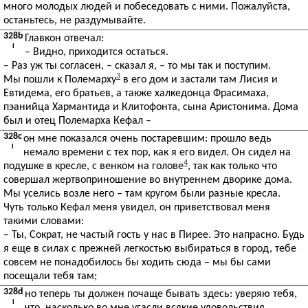
много молодых людей и побеседовать с ними. Пожалуйста,
останьтесь, не раздумывайте.
328b
Главкон отвечал:
I
– Видно, приходится остаться.
– Раз уж ты согласен, – сказал я, – то мы так и поступим.
3
Мы пошли к Полемарху
в его дом и застали там Лисия и
Евтидема, его братьев, а также халкедонца Фрасимаха,
пэанийца Хармантида и Клитофонта, сына Аристонима. Дома
был и отец Полемарха Кефал –
328c
он мне показался очень постаревшим: прошло ведь
I
немало времени с тех пор, как я его видел. Он сидел на
4
подушке в кресле, с венком на голове
, так как только что
совершал жертвоприношение во внутреннем дворике дома.
Мы уселись возле него – там кругом были разные кресла.
Чуть только Кефал меня увидел, он приветствовал меня
такими словами:
– Ты, Сократ, не частый гость у нас в Пирее. Это напрасно. Будь
я еще в силах с прежней легкостью выбираться в город, тебе
совсем не понадобилось бы ходить сюда – мы бы сами
посещали тебя там;
328d
но теперь ты должен почаще бывать здесь: уверяю тебя,
I