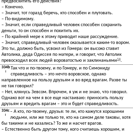
предвосхитить его действия?
– Конечно.
– Значит, тот горазд беречь, кто способен и плутовать.
– По-видимому.
– Значит, если справедливый человек способен сохранить
деньги, то он способен и похитить их.
– По крайней мере к этому приводит наше рассуждение.
– Значит, справедливый человек оказывается каким-то вором.
Это ты, должно быть, усвоил из Гомера: он высоко ставит
Автолика, деда Одиссея по матери, и говорит, что Автолик
14
превосходил всех людей вороватостью и заклинаньями
.
334b
Так что и по-твоему, и по Гомеру, и по Симониду
I
справедливость – это нечто воровское, однако
направленное на пользу друзьям и во вред врагам. Разве ты
не так говорил?
– Нет, клянусь Зевсом. Впрочем, я уж и не знаю, что говорил.
Однако вот на чем я все еще настаиваю: приносить пользу
друзьям и вредить врагам – это и будет справедливость.
334c
– А кто, по-твоему, друзья: те ли, кто кажутся хорошими
I
людьми, или же только те, кто на самом деле таковы, хотя
бы такими и не казались? То же и насчет врагов.
– Естественно быть другом тому, кого считаешь хорошим, и