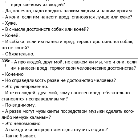
I
вред кое-кому из людей?
– Да, конечно, надо вредить плохим людям и нашим врагам.
– А кони, если им нанести вред, становятся лучше или хуже?
– Хуже.
– В смысле достоинств собак или коней?
– Коней.
– И собаки, если им нанести вред, теряют достоинства собак,
но не коней?
– Обязательно.
335c
– А про людей, друг мой, не скажем ли мы, что и они, если
I
им нанесен вред, теряют свои человеческие достоинства?
– Конечно.
– Но справедливость разве не достоинство человека?
– Это уж непременно.
– И те из людей, друг мой, кому нанесен вред, обязательно
становятся несправедливыми?
– По-видимому.
– А разве могут музыканты посредством музыки сделать кого-
либо немузыкальным?
– Это невозможно.
– А наездники посредством езды отучить ездить?
– Так не бывает.