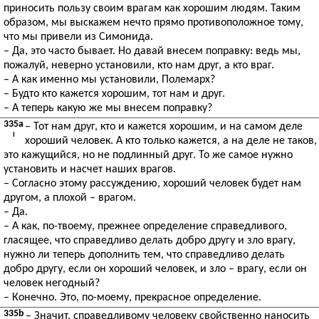
приносить пользу своим врагам как хорошим людям. Таким
образом, мы выскажем нечто прямо противоположное тому,
что мы привели из Симонида.
– Да, это часто бывает. Но давай внесем поправку: ведь мы,
пожалуй, неверно установили, кто нам друг, а кто враг.
– А как именно мы установили, Полемарх?
– Будто кто кажется хорошим, тот нам и друг.
– А теперь какую же мы внесем поправку?
335a
– Тот нам друг, кто и кажется хорошим, и на самом деле
I
хороший человек. А кто только кажется, а на деле не таков,
это кажущийся, но не подлинный друг. То же самое нужно
установить и насчет наших врагов.
– Согласно этому рассуждению, хороший человек будет нам
другом, а плохой – врагом.
– Да.
– А как, по-твоему, прежнее определение справедливого,
гласящее, что справедливо делать добро другу и зло врагу,
нужно ли теперь дополнить тем, что справедливо делать
добро другу, если он хороший человек, и зло – врагу, если он
человек негодный?
– Конечно. Это, по-моему, прекрасное определение.
335b
– Значит, справедливому человеку свойственно наносить