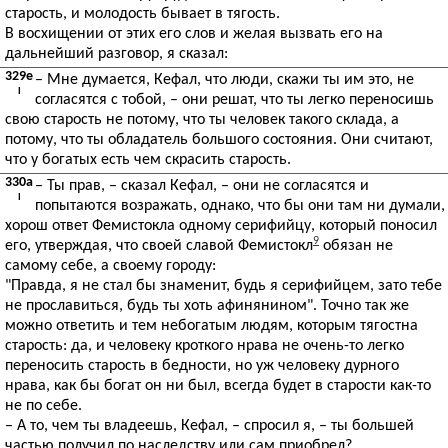
старость, и молодость бывает в тягость.
В восхищении от этих его слов и желая вызвать его на
дальнейший разговор, я сказал:
329e
– Мне думается, Кефал, что люди, скажи ты им это, не
I
согласятся с тобой, – они решат, что ты легко переносишь
свою старость не потому, что ты человек такого склада, а
потому, что ты обладатель большого состояния. Они считают,
что у богатых есть чем скрасить старость.
330a
– Ты прав, – сказал Кефал, – они не согласятся и
I
попытаются возражать, однако, что бы они там ни думали,
хорош ответ Фемистокла одному серифийцу, который поносил
9
его, утверждая, что своей славой Фемистокл
обязан не
самому себе, а своему городу:
"Правда, я не стал бы знаменит, будь я серифийцем, зато тебе
не прославиться, будь ты хоть афинянином". Точно так же
можно ответить и тем небогатым людям, которым тягостна
старость: да, и человеку кроткого нрава не очень-то легко
переносить старость в бедности, но уж человеку дурного
нрава, как бы богат он ни был, всегда будет в старости как-то
не по себе.
– А то, чем ты владеешь, Кефал, – спросил я, – ты большей
частью получил по наследству или сам приобрел?