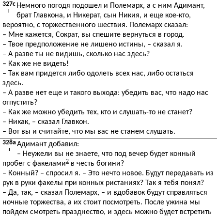
327c
Немного погодя подошел и Полемарх, а с ним Адимант,
I
брат Главкона, и Никерат, сын Никия, и еще кое-кто,
вероятно, с торжественного шествия. Полемарх сказал:
– Мне кажется, Сократ, вы спешите вернуться в город.
– Твое предположение не лишено истины, – сказал я.
– А разве ты не видишь, сколько нас здесь?
– Как же не видеть!
– Так вам придется либо одолеть всех нас, либо остаться
здесь.
– А разве нет еще и такого выхода: убедить вас, что надо нас
отпустить?
– Как же можно убедить тех, кто и слушать-то не станет?
– Никак, – сказал Главкон.
– Вот вы и считайте, что мы вас не станем слушать.
328a
Адимант добавил:
I
– Неужели вы не знаете, что под вечер будет конный
2
пробег с факелами
в честь богини?
– Конный? – спросил я. – Это нечто новое. Будут передавать из
рук в руки факелы при конных ристаниях? Так я тебя понял?
– Да, так, – сказал Полемарх, – и вдобавок будут справляться
ночные торжества, а их стоит посмотреть. После ужина мы
пойдем смотреть празднество, и здесь можно будет встретить