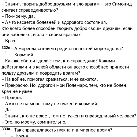
– Значит, творить добро друзьям и зло врагам – это Симонид
считает справедливостью?
– По-моему, да.
– А что касается болезней и здорового состояния,
Кто всего более способен творить добро своим друзьям, если
они заболеют, и зло – своим врагам?
– Врач.
332e
– А мореплавателям среди опасностей мореходства?
I
– Кормчий.
– Как же обстоит дело с тем, кто справедлив? Какими
действиями и в какой области он всего способнее принести
пользу друзьям и повредить врагам?
– На войне, помогая сражаться, мне кажется.
– Прекрасно. Но, дорогой мой Полемарх, тем, кто не болен,
врач не нужен.
– Правда.
– А кто не на море, тому не нужен и кормчий.
– Да.
– Значит, кто не воюет, тем не нужен и справедливый человек?
– Это, по-моему, сомнительно.
333a
– Так справедливость нужна и в мирное время?
I
– Нужна.