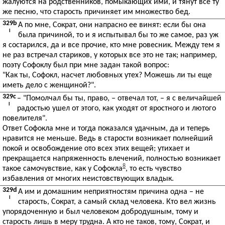
жалуются на родственников, помыкающих ими, и тянут все ту
же песню, что старость причиняет им множество бед.
329b
А по мне, Сократ, они напрасно ее винят: если бы она
I
была причиной, то и я испытывал бы то же самое, раз уж
я состарился, да и все прочие, кто мне ровесник. Между тем я
не раз встречал стариков, у которых все это не так; например,
поэту Софоклу был при мне задан такой вопрос:
"Как ты, Софокл, насчет любовных утех? Можешь ли ты еще
иметь дело с женщиной?".
329c
– "Помолчал бы ты, право, – отвечал тот, – я с величайшей
I
радостью ушел от этого, как уходят от яростного и лютого
повелителя".
Ответ Софокла мне и тогда показался удачным, да и теперь
нравится не меньше. Ведь в старости возникает полнейший
покой и освобождение ото всех этих вещей; утихает и
прекращается напряженность влечений, полностью возникает
8
такое самочувствие, как у Софокла
, то есть чувство
избавления от многих неистовствующих владык.
329d
А им и домашним неприятностям причина одна – не
I
старость, Сократ, а самый склад человека. Кто вел жизнь
упорядоченную и был человеком добродушным, тому и
старость лишь в меру трудна. А кто не таков, тому, Сократ, и