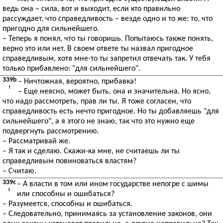
ведь она – сила, вот и выходит, если кто правильно
рассуждает, что справедливость – везде одно и то же: то, что
пригодно для сильнейшего.
– Теперь я понял, что ты говоришь. Попытаюсь также понять,
верно это или нет. В своем ответе ты назвал пригодное
справедливым, хотя мне-то ты запретил отвечать так. У тебя
только прибавлено: "для сильнейшего".
339b
– Ничтожная, вероятно, прибавка!
I
– Еще неясно, может быть, она и значительна. Но ясно,
что надо рассмотреть, прав ли ты. Я тоже согласен, что
справедливость есть нечто пригодное. Но ты добавляешь "для
сильнейшего", а я этого не знаю, так что это нужно еще
подвергнуть рассмотрению.
– Рассматривай же.
– Я так и сделаю. Скажи-ка мне, не считаешь ли ты
справедливым повиноваться властям?
– Считаю.
339c
– А власти в том или ином государстве непогре c шимы
I
или способны и ошибаться?
– Разумеется, способны и ошибаться.
– Следовательно, принимаясь за установление законов, они