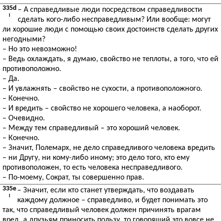
335d
– А справедливые люди посредством справедливости
I
сделать кого-либо несправедливым? Или вообще: могут
ли хорошие люди с помощью своих достоинств сделать других
негодными?
– Но это невозможно!
– Ведь охлаждать, я думаю, свойство не теплоты, а того, что ей
противоположно.
– Да.
– И увлажнять – свойство не сухости, а противоположного.
– Конечно.
– И вредить – свойство не хорошего человека, а наоборот.
– Очевидно.
– Между тем справедливый – это хороший человек.
– Конечно.
– Значит, Полемарх, не дело справедливого человека вредить
– ни Другу, ни кому-либо иному; это дело того, кто ему
противоположен, то есть человека несправедливого.
– По-моему, Сократ, ты совершенно прав.
335e
– Значит, если кто станет утверждать, что воздавать
I
каждому должное – справедливо, и будет понимать это
так, что справедливый человек должен причинять врагам
вред, а друзьям приносить пользу, то говорящий это вовсе не