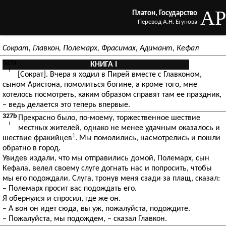
AP
Платон, Государство
Перевод А.Н. Егунова
Сократ, Главкон, Полемарх, Фрасимах, Адимант, Кефал
327a
КНИГА I
I
[Сократ]. Вчера я ходил в Пирей вместе с Главконом,
сыном Аристона, помолиться богине, а кроме того, мне
хотелось посмотреть, каким образом справят там ее праздник,
– ведь делается это теперь впервые.
327b
Прекрасно было, по-моему, торжественное шествие
I
местных жителей, однако не менее удачным оказалось и
1
шествие фракийцев
. Мы помолились, насмотрелись и пошли
обратно в город.
Увидев издали, что мы отправились домой, Полемарх, сын
Кефала, велел своему слуге догнать нас и попросить, чтобы
мы его подождали. Слуга, тронув меня сзади за плащ, сказал:
– Полемарх просит вас подождать его.
Я обернулся и спросил, где же он.
– А вон он идет сюда, вы уж, пожалуйста, подождите.
– Пожалуйста, мы подождем, – сказал Главкон.