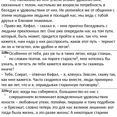
что, насколько во мне угасли всякие удовольствия,
связанные с телом, настолько же возросла потребность в
беседах и удовольствии от них. Не уклоняйся же от общения с
этими молодыми людьми и посещай нас, мы ведь с тобой
друзья и близкие знакомые.
– Право же, Кефал, – сказал я, – мне приятно беседовать с
людьми преклонных лет. Они уже опередили нас на том пути,
который, быть может, придется пройти и нам, так что, мне
кажется, нам надо у них расспросить, каков этот путь – тернист
5
ли он и тягостен, или удобен и легок
.
328e
Особенно от тебя, раз уж ты в таких летах, когда стоишь,
I
6
по словам поэтов, на пороге старости
, мне хотелось бы
узнать, в тягость ли тебе кажется жизнь или ты скажешь
иначе?
– Тебе, Сократ, – отвечал Кефал, – я, клянусь Зевсом, скажу так,
как мне кажется. Часто сходимся мы вместе, люди примерно
7
тех же лет, что и я, оправдывая старинную поговорку
.
329a
И вот, когда мы соберемся, большинство из нас с
I
сокрушением вспоминает вожделенные удовольствия
юности – любовные утехи, попойки, пирушки и тому подобное
– и брюзжат, словно теперь это для нас великое лишение: вот
тогда была жизнь, а это разве жизнь! А некоторые старики