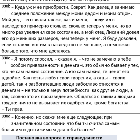
330b
– Куда уж мне приобрести, Сократ! Как делец я занимаю
I
среднее положение между моим дедом и моим отцом.
Мой дед – его звали так же, как и меня, – получил в
наследство примерно столько, сколько теперь у меня, но во
много раз увеличил свое состояние, а мой отец Лисаний довел
его до меньших размеров, чем теперь у меня. Я буду доволен,
если оставлю вот им в наследство не меньше, а немножко
больше того, что мне досталось.
330c
– Я потому спросил, – сказал я, – что не замечаю в тебе
I
особой привязанности к деньгам: это обычно бывает у тех,
кто не сам нажил состояние. А кто сам нажил, те ценят его
вдвойне. Как поэты любят свои творения, а отцы – своих
детей, так и разбогатевшие люди заботливо относятся к
деньгам – не только в меру потребности, как другие люди, а
так, словно это их произведение. Общаться с такими людьми
трудно: ничто не вызывает их одобрения, кроме богатства.
– Ты прав.
330d
– Конечно, но скажи мне еще следующее: при
I
значительном состоянии что бы ты считал самым
большим и достижимым для тебя благом?
Постановка вопроса о справедливости