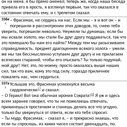
он на меня, я бы прямо онемел; теперь же, когда наша беседа
привела его в ярость, я взглянул первым, так что оказался в
состоянии отвечать ему, и с трепетом сказал:
336e
– Фрасимах, не сердись на нас. Если мы – я и вот он – и
I
погрешили в рассмотрении этих доводов, то, смею тебя
уверить, погрешили невольно. Неужели ты думаешь: если бы
мы искали золото, мы стали бы друг другу поддаваться, так что
это помешало бы нам его найти? Между тем мы разыскиваем
справедливость, предмет драгоценнее всякого золота – ужели
же мы так бессмысленно уступаем друг другу и не прилагаем
всяческих стараний, чтобы его отыскать? Ты только подумай,
мой друг! Нет, это, по-моему, просто оказалось выше наших
сил, так что вам, кому это под силу, гораздо приличнее
пожалеть нас, чем сердиться.
337a
Услышав это, Фрасимах усмехнулся весьма
I
17
сардонически
и сказал:
18
– О Геракл! Вот она обычная ирония Сократа!
Я уж и здесь
всем заранее говорил, что ты не пожелаешь отвечать,
прикинешься простачком и станешь делать все что угодно,
только бы увернуться от ответа, если кто тебя спросит.
– Ты мудр, Фрасимах, – сказал я, – и прекрасно знаешь, что
если ты спросишь, из каких чисел состоит двенадцать, по,