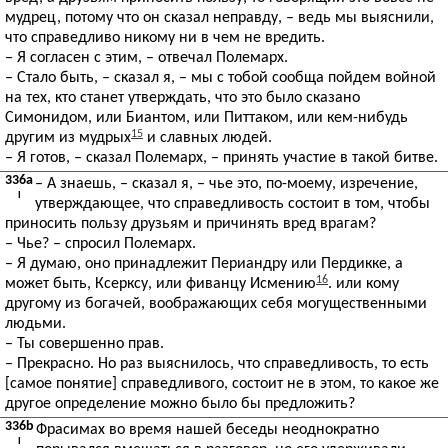
мудрец, потому что он сказал неправду, – ведь мы выяснили,
что справедливо никому ни в чем не вредить.
– Я согласен с этим, – отвечал Полемарх.
– Стало быть, – сказал я, – мы с тобой сообща пойдем войной
на тех, кто станет утверждать, что это было сказано
Симонидом, или Биантом, или Питтаком, или кем-нибудь
15
другим из мудрых
и славных людей.
– Я готов, – сказал Полемарх, – принять участие в такой битве.
336a
– А знаешь, – сказал я, – чье это, по-моему, изречение,
I
утверждающее, что справедливость состоит в том, чтобы
приносить пользу друзьям и причинять вред врагам?
– Чье? – спросил Полемарх.
– Я думаю, оно принадлежит Периандру или Пердикке, а
16
может быть, Ксерксу, или фиванцу Исмению
. или кому
другому из богачей, воображающих себя могущественными
людьми.
– Ты совершенно прав.
– Прекрасно. Но раз выяснилось, что справедливость, то есть
[самое понятие] справедливого, состоит не в этом, то какое же
другое определение можно было бы предложить?
336b
Фрасимах во время нашей беседы неоднократно
I