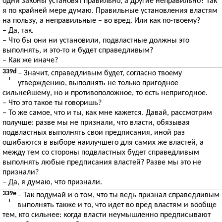
одни законы установят правильно, а другие неправильно? Так
я по крайней мере думаю. Правильные установления властям
на пользу, а неправильные – во вред. Или как по-твоему?
– Да, так.
– Что бы они ни установили, подвластные должны это
выполнять, и это-то и будет справедливым?
– Как же иначе?
339d
– Значит, справедливым будет, согласно твоему
I
утверждению, выполнять не только пригодное
сильнейшему, но и противоположное, то есть непригодное.
– Что это такое ты говоришь?
– То же самое, что и ты, как мне кажется. Давай, рассмотрим
получше: разве мы не признали, что власти, обязывая
подвластных выполнять свои предписания, иной раз
ошибаются в выборе наилучшего для самих же властей, а
между тем со стороны подвластных будет справедливым
выполнять любые предписания властей? Разве мы это не
признали?
– Да, я думаю, что признали.
339e
– Так подумай и о том, что ты ведь признал справедливым
I
выполнять также и то, что идет во вред властям и вообще
тем, кто сильнее: когда власти неумышленно предписывают