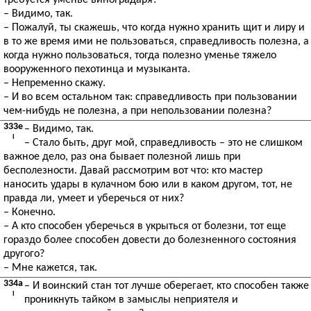
требуется уменье виноградаря?
– Видимо, так.
– Пожалуй, ты скажешь, что когда нужно хранить щит и лиру и
в то же время ими не пользоваться, справедливость полезна, а
когда нужно пользоваться, тогда полезно уменье тяжело
вооруженного пехотинца и музыканта.
– Непременно скажу.
– И во всем остальном так: справедливость при пользовании
чем-нибудь не полезна, а при непользовании полезна?
333e
– Видимо, так.
I
– Стало быть, друг мой, справедливость – это не слишком
важное дело, раз она бывает полезной лишь при
бесполезности. Давай рассмотрим вот что: кто мастер
наносить удары в кулачном бою или в каком другом, тот, не
правда ли, умеет и уберечься от них?
– Конечно.
– А кто способен уберечься в укрыться от болезни, тот еще
гораздо более способен довести до болезненного состояния
другого?
– Мне кажется, так.
334a
– И воинский стан тот лучше оберегает, кто способен также
I
проникнуть тайком в замыслы неприятеля и