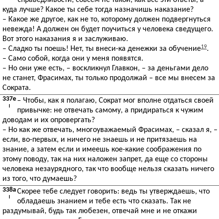
справедливости, совсем не такой, как все эти ответы, а
куда лучше? Какое ты себе тогда назначишь наказание?
– Какое же другое, как не то, которому должен подвергнуться
невежда! А должен он будет поучиться у человека сведущего.
Вот этого наказания я и заслуживаю.
19
– Сладко ты поешь! Нет, ты внеси-ка денежки за обучение
.
– Само собой, когда они у меня появятся.
– Но они уже есть, – воскликнул Главкон, – за деньгами дело
не станет, Фрасимах, ты только продолжай – все мы внесем за
Сократа.
337e
– Чтобы, как я полагаю, Сократ мог вполне отдаться своей
I
привычке: не отвечать самому, а придираться к чужим
доводам и их опровергать?
– Но как же отвечать, многоуважаемый Фрасимах, – сказал я, –
если, во-первых, и ничего не знаешь и не притязаешь на
знание, а затем если и имеешь кое-какие соображения по
этому поводу, так на них наложен запрет, да еще со стороны
человека незаурядного, так что вообще нельзя сказать ничего
из того, что думаешь?
338a
Скорее тебе следует говорить: ведь ты утверждаешь, что
I
обладаешь знанием и тебе есть что сказать. Так не
раздумывай, будь так любезен, отвечай мне и не откажи