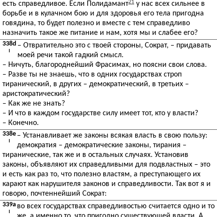
21
есть справедливое. Если Полидамант
у нас всех сильнее в
борьбе и в кулачном бою и для здоровья его тела пригодна
говядина, то будет полезно и вместе с тем справедливо
назначить такое же питание и нам, хотя мы и слабее его?
338d
– Отвратительно это с твоей стороны, Сократ, – придавать
I
моей речи такой гадкий смысл.
– Ничуть, благороднейший Фрасимах, но поясни свои слова.
– Разве ты не знаешь, что в одних государствах строп
тиранический, в других – демократический, в третьих –
аристократический?
– Как же не знать?
– И что в каждом государстве силу имеет тот, кто у власти?
– Конечно.
338e
– Устанавливает же законы всякая власть в свою пользу:
I
демократия – демократические законы, тирания –
тиранические, так же и в остальных случаях. Установив
законы, объявляют их справедливыми для подвластных – это
и есть как раз то, что полезно властям, а преступающего их
карают как нарушителя законов и справедливости. Так вот я и
говорю, почтеннейший Сократ:
339a
во всех государствах справедливостью считается одно и то
I
же, а именно то, что пригодно существующей власти. А