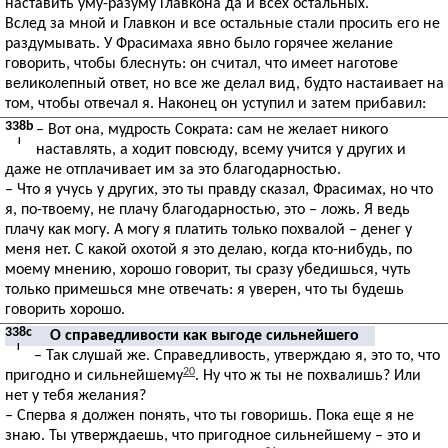
наставить уму-разуму Главкона да и всех остальных.
Вслед за мной и Главкон и все остальные стали просить его не
раздумывать. У Фрасимаха явно было горячее желание
говорить, чтобы блеснуть: он считал, что имеет наготове
великолепный ответ, но все же делал вид, будто настаивает на
том, чтобы отвечал я. Наконец он уступил и затем прибавил:
338b
– Вот она, мудрость Сократа: сам не желает никого
I
наставлять, а ходит повсюду, всему учится у других и
даже не отплачивает им за это благодарностью.
– Что я учусь у других, это ты правду сказал, Фрасимах, но что
я, по-твоему, не плачу благодарностью, это – ложь. Я ведь
плачу как могу. А могу я платить только похвалой – денег у
меня нет. С какой охотой я это делаю, когда кто-нибудь, по
моему мнению, хорошо говорит, ты сразу убедишься, чуть
только примешься мне отвечать: я уверен, что ты будешь
говорить хорошо.
338c
О справедливости как выгоде сильнейшего
I
– Так слушай же. Справедливость, утверждаю я, это то, что
20
пригодно и сильнейшему
. Ну что ж ты не похвалишь? Или
нет у тебя желания?
– Сперва я должен понять, что ты говоришь. Пока еще я не
знаю. Ты утверждаешь, что пригодное сильнейшему – это и