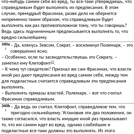
что-нибудь самим себе во вред, ты все-таки утверждаешь, что
справедливым будет выполнять их предписания. В этом
случае, премудрый Фрасимах, разве дело не обернется
непременно таким образом, что справедливым будет
выполнять как раз противоположное тому, что ты говоришь?
Ведь здесь подчиненным предписывается выполнять то, что
вредно сильнейшему.
340a
– Да, клянусь Зевсом, Сократ, – воскликнул Полемарх, – это
I
совершенно ясно.
– Особенно, если ты засвидетельствуешь это Сократу, –
22
заметил ему Клитофонт
.
– К чему тут свидетели? Признал же сам Фрасимах, что власти
иной раз дают предписания во вред самим себе, между тем
для подвластных считается справедливым эти предписания
выполнять.
– Выполнять приказы властей, Полемарх, – вот что считал
Фрасимах справедливым.
340b
– Да ведь он считал, Клитофонт, справедливое тем, что
I
пригодно сильнейшему. Установив эти два положения, он
также согласился, что власть имущие иной раз приказывают
то, что им самим идет во вред, однако слабейшие и
подвластные все-таки должны это выполнять. Из этого