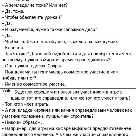
– А земледелие тоже? Или нет?
– Да, тоже.
– Чтобы обеспечить урожай?
– Да.
– И разумеется, нужно также сапожное дело?
– Да.
– Чтобы снабжать нас обувью, скажешь ты, как думаю.
– Конечно.
– Так что же? Для какой надобности и для приобретения чего,
по-твоему, нужна в мирное время справедливость?
– Она нужна в делах, Сократ.
– Под делами ты понимаешь совместное участие в чем-
нибудь или нет?
– Именно совместное участие.
333b
– Будет ли хорошим и полезным участником в игре в
I
шашки тот, кто справедлив, или же тот, кто умеет играть?
– Тот, кто умеет играть.
– А при кладке кирпича или камня справедливый человек как
участник полезнее и лучше, чем строитель?
– Никоим образом.
– Например, для игры на кифаре кифарист предпочтительнее
справедливого человека. А в чем же участие справедливого