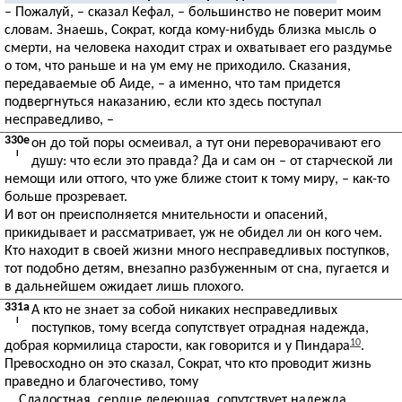
– Пожалуй, – сказал Кефал, – большинство не поверит моим
словам. Знаешь, Сократ, когда кому-нибудь близка мысль о
смерти, на человека находит страх и охватывает его раздумье
о том, что раньше и на ум ему не приходило. Сказания,
передаваемые об Аиде, – а именно, что там придется
подвергнуться наказанию, если кто здесь поступал
несправедливо, –
330e
он до той поры осмеивал, а тут они переворачивают его
I
душу: что если это правда? Да и сам он – от старческой ли
немощи или оттого, что уже ближе стоит к тому миру, – как-то
больше прозревает.
И вот он преисполняется мнительности и опасений,
прикидывает и рассматривает, уж не обидел ли он кого чем.
Кто находит в своей жизни много несправедливых поступков,
тот подобно детям, внезапно разбуженным от сна, пугается и
в дальнейшем ожидает лишь плохого.
331a
А кто не знает за собой никаких несправедливых
I
поступков, тому всегда сопутствует отрадная надежда,
10
добрая кормилица старости, как говорится и у Пиндара
.
Превосходно он это сказал, Сократ, что кто проводит жизнь
праведно и благочестиво, тому
Сладостная, сердце лелеющая, сопутствует надежда,