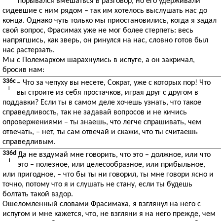
порывался вмешаться в разговор, но его удерживали
сидевшие с ним рядом – так им хотелось выслушать нас до
конца. Однако чуть только мы приостановились, когда я задал
свой вопрос, Фрасимах уже не мог более стерпеть: весь
напрягшись, как зверь, он ринулся на нас, словно готов был
нас растерзать.
Мы с Полемархом шарахнулись в испуге, а он закричал,
бросив нам:
336c
– Что за чепуху вы несете, Сократ, уже с которых пор! Что
I
вы строите из себя простачков, играя друг с другом в
поддавки? Если ты в самом деле хочешь узнать, что такое
справедливость, так не задавай вопросов и не кичись
опровержениями – ты знаешь, что легче спрашивать, чем
отвечать, – нет, ты сам отвечай и скажи, что ты считаешь
справедливым.
336d
Да не вздумай мне говорить, что это – должное, или что
I
это – полезное, или целесообразное, или прибыльное,
или пригодное, – что бы ты ни говорил, ты мне говори ясно и
точно, потому что я и слушать не стану, если ты будешь
болтать такой вздор.
Ошеломленный словами Фрасимаха, я взглянул на него с
испугом и мне кажется, что, не взгляни я на него прежде, чем