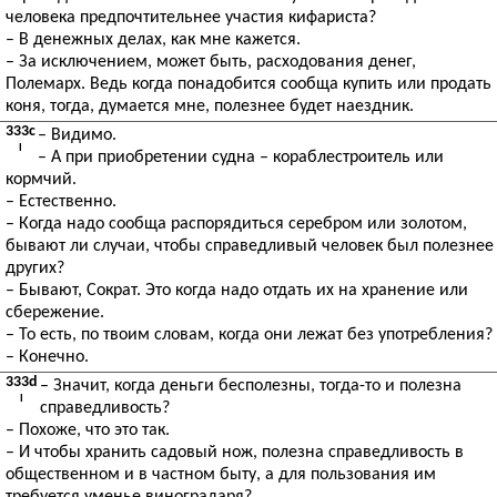
человека предпочтительнее участия кифариста?
– В денежных делах, как мне кажется.
– За исключением, может быть, расходования денег,
Полемарх. Ведь когда понадобится сообща купить или продать
коня, тогда, думается мне, полезнее будет наездник.
333c
– Видимо.
I
– А при приобретении судна – кораблестроитель или
кормчий.
– Естественно.
– Когда надо сообща распорядиться серебром или золотом,
бывают ли случаи, чтобы справедливый человек был полезнее
других?
– Бывают, Сократ. Это когда надо отдать их на хранение или
сбережение.
– То есть, по твоим словам, когда они лежат без употребления?
– Конечно.
333d
– Значит, когда деньги бесполезны, тогда-то и полезна
I
справедливость?
– Похоже, что это так.
– И чтобы хранить садовый нож, полезна справедливость в
общественном и в частном быту, а для пользования им