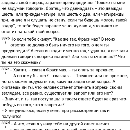
задавая свой вопрос, заранее предупредишь: "Только ты мне
не вздумай говорить, братец, что двенадцать – это дважды
шесть, или трижды четыре, или шестью два, или четырежды
три, иначе я и слушать не стану, если ты будешь молоть такой
вздор", то тебе будет заранее ясно, думаю я, что никто не
ответит на такой твой вопрос.
337b
Но если тебе скажут: "Как же так, Фрасимах? В моих
I
ответах не должно быть ничего из того, о чем ты
предупредил? А если выходит именно так, чудак ты, я все-таки
должен говорить вопреки истине? Или как ты считаешь?" Что
ты на это скажешь?
337c
– Хватит, – сказал Фрасимах, – ты опять за прежнее.
I
– А почему бы нет? – сказал я. – Прежнее или не прежнее,
но так может подумать тот, кому ты задал свой вопрос. А
считаешь ли ты, что человек станет отвечать вопреки своим
взглядам, все равно, существует ли запрет или его нет?
– Значит, и ты так поступишь: в твоем ответе будет как раз что-
нибудь из того, что я запретил?
– Я не удивлюсь, если у меня при рассмотрении так и
получится.
337d
– А что, если я укажу тебе на другой ответ насчет
I