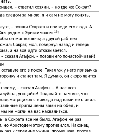
нать.
ришел, – ответил хозяин, – но где же Сократ?
да следом за мною, я и сам не могу понять,
слуге, – поищи Сократа и приведи его сюда. А
16
айся рядом с Эриксимахом
!
обы он мог возлечь; а другой раб тем
жил: Сократ, мол, повернул назад и теперь
ома, а на зов идти отказывается.
, – сказал Агафон, – позови его понастойчивей!
ем.
– оставьте его в покое. Такая уж у него привычка
торонку и станет там. Я думаю, он скоро явится,
ь.
-твоему, – сказал Агафон. – А нас всех
жалуйста, угощайте! Подавайте нам все, что
 надсмотрщиков я никогда над вами не ставил.
 остальные приглашены вами на обед, и
 мы не могли на вас нахвалиться.
, а Сократа все не было. Агафон не раз
м, но Аристодем этому противился. Наконец
как раз к середине ужина, промешкав, против