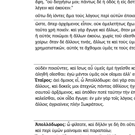
ἔφη, “οὐ διηγήσω μοι; πάντως δὲ ἡ ὁδὸς ἡ εἰς ἄστ
λέγειν καὶ ἀκούειν.”
οὕτω δὴ ἰόντες ἅμα τοὺς λόγους περὶ αὐτῶν ἐποι
ὥστε, ὅπερ ἀρχόμενος εἶπον, οὐκ ἀμελετήτως ἔχω. 
ταῦτα χρὴ ποιεῖν. καὶ γὰρ ἔγωγε καὶ ἄλλως, ὅταν μ
ἢ αὐτὸς ποιῶμαι ἢ ἄλλων ἀκούω, χωρὶς τοῦ οἴεσ
χαίρω: ὅταν δὲ ἄλλους τινάς, ἄλλως τε καὶ τοὺς ὑ
χρηματιστικῶν, αὐτός τε ἄχθομαι ὑμᾶς τε τοὺς ἑταί
οὐδὲν ποιοῦντες. καὶ ἴσως αὖ ὑμεῖς ἐμὲ ἡγεῖσθε κ
ἀληθῆ οἴεσθαι: ἐγὼ μέντοι ὑμᾶς οὐκ οἴομαι ἀλλ' ε
Ἑταῖρος:
ἀεὶ ὅμοιος εἶ, ὦ Ἀπολλόδωρε: ἀεὶ γὰρ σαυ
ἄλλους, καὶ δοκεῖς μοι ἀτεχνῶς πάντας ἀθλίους ἡ
σαυτοῦ ἀρξάμενος. καὶ ὁπόθεν ποτὲ ταύτην τὴν ἐ
καλεῖσθαι, οὐκ οἶδα ἔγωγε: ἐν μὲν γὰρ τοῖς λόγοις ἀ
ἄλλοις ἀγριαίνεις πλὴν Σωκράτους.
Ἀπολλόδωρος:
ὦ φίλτατε, καὶ δῆλόν γε δὴ ὅτι οὕ
καὶ περὶ ὑμῶν μαίνομαι καὶ παραπαίω;