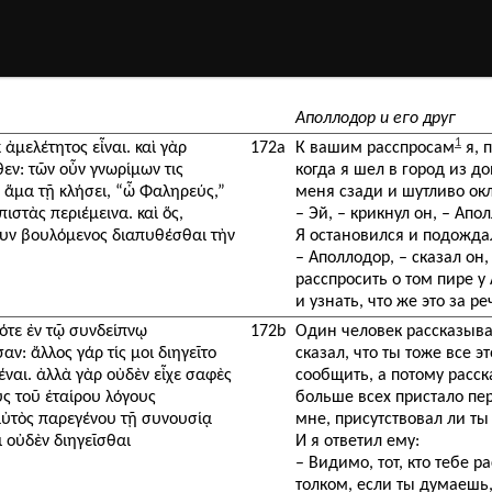
Аполлодор и его друг
1
ἀμελέτητος εἶναι. καὶ γὰρ
172a
К вашим расспросам
я, 
εν: τῶν οὖν γνωρίμων τις
когда я шел в город из д
 ἅμα τῇ κλήσει, “ὦ Φαληρεύς,”
меня сзади и шутливо ок
ιστὰς περιέμεινα. καὶ ὅς,
– Эй, – крикнул он, – Ап
τουν βουλόμενος διαπυθέσθαι τὴν
Я остановился и подожда
– Аполлодор, – сказал он,
расспросить о том пире у
и узнать, что же это за р
τότε ἐν τῷ συνδείπνῳ
172b
Один человек рассказыва
ν: ἄλλος γάρ τίς μοι διηγεῖτο
сказал, что ты тоже все э
έναι. ἀλλὰ γὰρ οὐδὲν εἶχε σαφὲς
сообщить, а потому расск
οὺς τοῦ ἑταίρου λόγους
больше всех пристало пер
ὺ αὐτὸς παρεγένου τῇ συνουσίᾳ
мне, присутствовал ли ты
ι οὐδὲν διηγεῖσθαι
И я ответил ему:
– Видимо, тот, кто тебе р
толком, если ты думаешь,