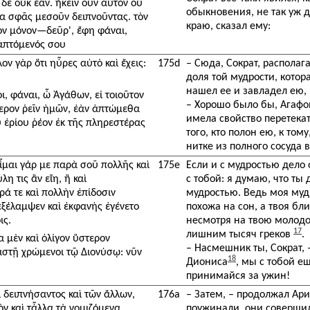
δὲ οὐκ ἐᾶν. ἥκειν οὖν αὐτὸν οὐ
обыкновения, не так уж 
τα σφᾶς μεσοῦν δειπνοῦντας. τὸν
краю, сказал ему:
ν μόνον—δεῦρ', ἔφη φάναι,
 ἁπτόμενός σου
ν γὰρ ὅτι ηὗρες αὐτὸ καὶ ἔχεις:
175d
– Сюда, Сократ, располаг
доля той мудрости, котор
нашел ее и завладел ею, 
οι, φάναι, ὦ Ἀγάθων, εἰ τοιοῦτον
– Хорошо было бы, Агафон
τερον ῥεῖν ἡμῶν, ἐὰν ἁπτώμεθα
имела свойство перетекат
ῦ ἐρίου ῥέον ἐκ τῆς πληρεστέρας
того, кто полон ею, к том
нитке из полного сосуда в
οἶμαι γάρ με παρὰ σοῦ πολλῆς καὶ
175e
Если и с мудростью дело 
 τις ἂν εἴη, ἢ καὶ
с тобой: я думаю, что т
ά τε καὶ πολλὴν ἐπίδοσιν
мудростью. Ведь моя муд
ξέλαμψεν καὶ ἐκφανὴς ἐγένετο
похожа на сон, а твоя бли
ις.
несмотря на твою молодос
17
лишним тысяч греков
.
α μὲν καὶ ὀλίγον ὕστερον
– Насмешник ты, Сократ, 
καστῇ χρώμενοι τῷ Διονύσῳ: νῦν
18
Диониса
, мы с тобой е
принимайся за ужин!
ὶ δειπνήσαντος καὶ τῶν ἄλλων,
176a
– Затем, – продолжал Арис
ν καὶ τἆλλα τὰ νομιζόμενα,
поужинали, они совершил