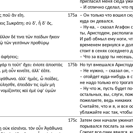
пригласил меня сюда ужи
– И отлично сделал, что п
 ποῦ ἂν εἴη.
175a
– Он только что вошел сю
куда он девался.
ις Σωκράτη; σὺ δ', ἦ δ' ὅς,
– Ну-ка, – сказал Агафон 
ты, Аристодем, располаг
 ἄλλον δέ τινα τῶν παίδων ἥκειν
И раб обмыл ему ноги, чт
τῷ τῶν γειτόνων προθύρῳ
временем вернулся и доло
стоит в сенях соседнего д
ὴ ἀφήσεις;
– Что за вздор ты несешь
άρ τι τοῦτ' ἔχει: ἐνίοτε ἀποστὰς
175b
Но тут вмешался Аристод
 μὴ οὖν κινεῖτε, ἀλλ' ἐᾶτε.
– Не нужно, – сказал он, 
– отойдет куда-нибудь в с
 Ἀγάθωνα. ἀλλ' ἡμᾶς, ὦ παῖδες,
не надо только его трогат
ύλησθε, ἐπειδάν τις ὑμῖν μὴ
– Ну что ж, пусть будет по
ομίζοντες καὶ ἐμὲ ὑφ' ὑμῶν
остальных, вы, слуги, по
пожелаете, ведь никаких
Считайте, что и я, и все
ублажайте нас так, чтобы
175c
Затем они начали ужинать
порывался послать за ни
η οὐκ εἰσιέναι. τὸν οὖν Ἀγάθωνα
Сократ все-таки явился, 