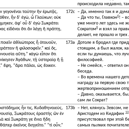
происходила недавно, так
ν γεγονέναι ταύτην ἣν ἐρωτᾷς,
172c
– Да, именно так я и дума
6
όθεν, ἦν δ' ἐγώ, ὦ Γλαύκων; οὐκ
– Да что ты, Главкон
! – 
μηκεν, ἀφ' οὗ δ' ἐγὼ Σωκράτει
уже много лет здесь не 
8
ς εἰδέναι ὅτι ἂν λέγῃ ἢ πράττῃ,
Сократом
и взял за прав
делает, не прошло и трех 
ὶ ποιεῖν ἀθλιώτερος ἦ ὁτουοῦν,
173a
Дотоле я бродил где при
ράττειν ἢ φιλοσοφεῖν.” καὶ ὅς,
стоящим, а был жалок, как
υνουσία αὕτη.” κἀγὼ εἶπον ὅτι
если ты думаешь, что луч
ἐνίκησεν Ἀγάθων, τῇ ὑστεραίᾳ ἢ ᾗ
философией.
,” ἔφη, “ἄρα πάλαι, ὡς ἔοικεν.
– Не смейся, – ответил он
беседа.
– Во времена нашего детс
награду за первую свою т
жертвоприношением отпр
– Давно, оказывается, бы
сам ли Сократ?
Ἀριστόδημος ἦν τις, Κυδαθηναιεύς,
173b
– Нет, клянусь Зевсом, не 
10
υνουσίᾳ, Σωκράτους ἐραστὴς ὢν ἐν
Аристодем из Кидафин
λλὰ καὶ Σωκράτη γε ἔνια ἤδη
присутствовал при этой б
άπερ ἐκεῖνος διηγεῖτο.” “τί οὖν,”
самых пылких почитателей