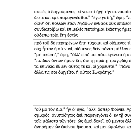
σαφὲς ὁ διηγούμενος, εἰ νεωστὶ ἡγῇ τὴν συνουσία
ὥστε καὶ ἐμὲ παραγενέσθαι.” “ἐγώ γε δή,” ἔφη. “π
οἶσθ' ὅτι πολλῶν ἐτῶν Ἀγάθων ἐνθάδε οὐκ ἐπιδεδή
συνδιατρίβω καὶ ἐπιμελὲς πεποίημαι ἑκάστης ἡμέρα
οὐδέπω τρία ἔτη ἐστίν;
πρὸ τοῦ δὲ περιτρέχων ὅπῃ τύχοιμι καὶ οἰόμενος τ
οὐχ ἧττον ἢ σὺ νυνί, οἰόμενος δεῖν πάντα μᾶλλον π
“μὴ σκῶπτ',” ἔφη, “ἀλλ' εἰπέ μοι πότε ἐγένετο ἡ σ
“παίδων ὄντων ἡμῶν ἔτι, ὅτε τῇ πρώτῃ τραγῳδίᾳ 
τὰ ἐπινίκια ἔθυεν αὐτός τε καὶ οἱ χορευταί.” “πάνυ
ἀλλὰ τίς σοι διηγεῖτο; ἢ αὐτὸς Σωκράτης;”
“οὐ μὰ τὸν Δία,” ἦν δ' ἐγώ, “ἀλλ' ὅσπερ Φοίνικι. 
σμικρός, ἀνυπόδητος ἀεί: παρεγεγόνει δ' ἐν τῇ σ
τοῖς μάλιστα τῶν τότε, ὡς ἐμοὶ δοκεῖ. οὐ μέντοι ἀ
ἀνηρόμην ὧν ἐκείνου ἤκουσα, καί μοι ὡμολόγει καθ