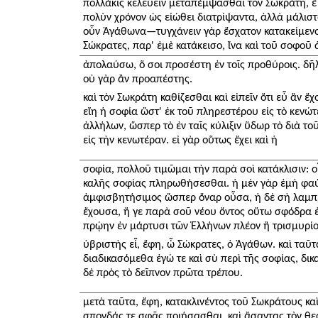
πολλάκις κελεύειν μεταπέμψασθαι τὸν Σωκράτη, ἓ 
πολὺν χρόνον ὡς εἰώθει διατρίψαντα, ἀλλὰ μάλισ
οὖν Ἀγάθωνα—τυγχάνειν γὰρ ἔσχατον κατακείμενο
Σώκρατες, παρ' ἐμὲ κατάκεισο, ἵνα καὶ τοῦ σοφοῦ
ἀπολαύσω, ὅ σοι προσέστη ἐν τοῖς προθύροις. δῆλο
οὐ γὰρ ἂν προαπέστης.
καὶ τὸν Σωκράτη καθίζεσθαι καὶ εἰπεῖν ὅτι εὖ ἂν ἔχ
εἴη ἡ σοφία ὥστ' ἐκ τοῦ πληρεστέρου εἰς τὸ κενώ
ἀλλήλων, ὥσπερ τὸ ἐν ταῖς κύλιξιν ὕδωρ τὸ διὰ το
εἰς τὴν κενωτέραν. εἰ γὰρ οὕτως ἔχει καὶ ἡ
σοφία, πολλοῦ τιμῶμαι τὴν παρὰ σοὶ κατάκλισιν: 
καλῆς σοφίας πληρωθήσεσθαι. ἡ μὲν γὰρ ἐμὴ φαύλη
ἀμφισβητήσιμος ὥσπερ ὄναρ οὖσα, ἡ δὲ σὴ λαμπρ
ἔχουσα, ἥ γε παρὰ σοῦ νέου ὄντος οὕτω σφόδρα ἐ
πρῴην ἐν μάρτυσι τῶν Ἑλλήνων πλέον ἢ τρισμυρίο
ὑβριστὴς εἶ, ἔφη, ὦ Σώκρατες, ὁ Ἀγάθων. καὶ ταῦτ
διαδικασόμεθα ἐγώ τε καὶ σὺ περὶ τῆς σοφίας, δι
δὲ πρὸς τὸ δεῖπνον πρῶτα τρέπου.
μετὰ ταῦτα, ἔφη, κατακλινέντος τοῦ Σωκράτους κα
σπονδάς τε σφᾶς ποιήσασθαι, καὶ ᾄσαντας τὸν θεὸ