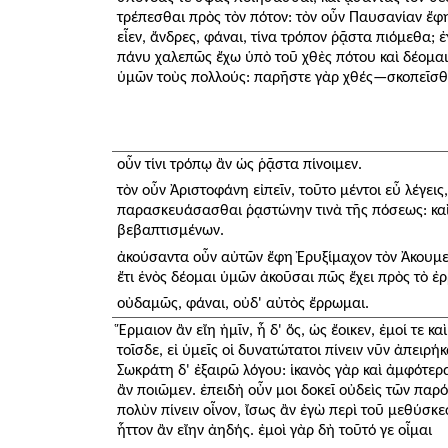
τρέπεσθαι πρὸς τὸν πότον: τὸν οὖν Παυσανίαν ἔφη
εἶεν, ἄνδρες, φάναι, τίνα τρόπον ῥᾷστα πιόμεθα; ἐ
πάνυ χαλεπῶς ἔχω ὑπὸ τοῦ χθὲς πότου καὶ δέομαι
ὑμῶν τοὺς πολλούς: παρῆστε γὰρ χθές—σκοπεῖσθ
οὖν τίνι τρόπῳ ἂν ὡς ῥᾷστα πίνοιμεν.
τὸν οὖν Ἀριστοφάνη εἰπεῖν, τοῦτο μέντοι εὖ λέγει
παρασκευάσασθαι ῥᾳστώνην τινὰ τῆς πόσεως: καὶ 
βεβαπτισμένων.
ἀκούσαντα οὖν αὐτῶν ἔφη Ἐρυξίμαχον τὸν Ἀκουμενο
ἔτι ἑνὸς δέομαι ὑμῶν ἀκοῦσαι πῶς ἔχει πρὸς τὸ ἐ
οὐδαμῶς, φάναι, οὐδ' αὐτὸς ἔρρωμαι.
Ἕρμαιον ἂν εἴη ἡμῖν, ἦ δ' ὅς, ὡς ἔοικεν, ἐμοί τε κ
τοῖσδε, εἰ ὑμεῖς οἱ δυνατώτατοι πίνειν νῦν ἀπειρήκ
Σωκράτη δ' ἐξαιρῶ λόγου: ἱκανὸς γὰρ καὶ ἀμφότερ
ἂν ποιῶμεν. ἐπειδὴ οὖν μοι δοκεῖ οὐδεὶς τῶν παρ
πολὺν πίνειν οἶνον, ἴσως ἂν ἐγὼ περὶ τοῦ μεθύσκε
ἧττον ἂν εἴην ἀηδής. ἐμοὶ γὰρ δὴ τοῦτό γε οἶμαι