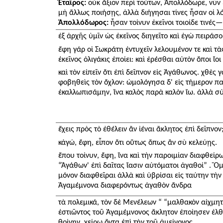
Ἑταῖρος:
οὐκ ἄξιον περὶ τούτων, Ἀπολλόδωρε, νῦν 
μὴ ἄλλως ποιήσῃς, ἀλλὰ διήγησαι τίνες ἦσαν οἱ λό
Ἀπολλόδωρος:
ἦσαν τοίνυν ἐκεῖνοι τοιοίδε τινές
ἐξ ἀρχῆς ὑμῖν ὡς ἐκεῖνος διηγεῖτο καὶ ἐγὼ πειράσ
ἔφη γάρ οἱ Σωκράτη ἐντυχεῖν λελουμένον τε καὶ τ
ἐκεῖνος ὀλιγάκις ἐποίει: καὶ ἐρέσθαι αὐτὸν ὅποι ἴο
καὶ τὸν εἰπεῖν ὅτι ἐπὶ δεῖπνον εἰς Ἀγάθωνος. χθὲς γ
φοβηθεὶς τὸν ὄχλον: ὡμολόγησα δ' εἰς τήμερον π
ἐκαλλωπισάμην, ἵνα καλὸς παρὰ καλὸν ἴω. ἀλλὰ σύ,
ἔχεις πρὸς τὸ ἐθέλειν ἂν ἰέναι ἄκλητος ἐπὶ δεῖπνον
κἀγώ, ἔφη, εἶπον ὅτι οὕτως ὅπως ἂν σὺ κελεύῃς.
ἕπου τοίνυν, ἔφη, ἵνα καὶ τὴν παροιμίαν διαφθείρ
“Ἀγάθων' ἐπὶ δαῖτας ἴασιν αὐτόματοι ἀγαθοί” . Ὅ
μόνον διαφθεῖραι ἀλλὰ καὶ ὑβρίσαι εἰς ταύτην τὴν
Ἀγαμέμνονα διαφερόντως ἀγαθὸν ἄνδρα
τὰ πολεμικά, τὸν δὲ Μενέλεων “ “μαλθακὸν αἰχμητ
ἑστιῶντος τοῦ Ἀγαμέμνονος ἄκλητον ἐποίησεν ἐλθ
θοίνην, χείρω ὄντα ἐπὶ τὴν τοῦ ἀμείνονος.