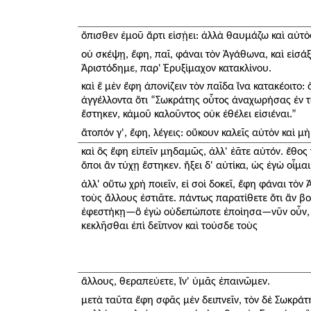
ὄπισθεν ἐμοῦ ἄρτι εἰσῄει: ἀλλὰ θαυμάζω καὶ αὐτὸς
οὐ σκέψῃ, ἔφη, παῖ, φάναι τὸν Ἀγάθωνα, καὶ εἰσάξε
Ἀριστόδημε, παρ' Ἐρυξίμαχον κατακλίνου.
καὶ ἓ μὲν ἔφη ἀπονίζειν τὸν παῖδα ἵνα κατακέοιτο:
ἀγγέλλοντα ὅτι “Σωκράτης οὗτος ἀναχωρήσας ἐν 
ἕστηκεν, κἀμοῦ καλοῦντος οὐκ ἐθέλει εἰσιέναι.”
ἄτοπόν γ', ἔφη, λέγεις: οὔκουν καλεῖς αὐτὸν καὶ μ
καὶ ὃς ἔφη εἰπεῖν μηδαμῶς, ἀλλ' ἐᾶτε αὐτόν. ἔθος γ
ὅποι ἂν τύχῃ ἕστηκεν. ἥξει δ' αὐτίκα, ὡς ἐγὼ οἶμαι.
ἀλλ' οὕτω χρὴ ποιεῖν, εἰ σοὶ δοκεῖ, ἔφη φάναι τὸν
τοὺς ἄλλους ἑστιᾶτε. πάντως παρατίθετε ὅτι ἂν βο
ἐφεστήκῃ—ὃ ἐγὼ οὐδεπώποτε ἐποίησα—νῦν οὖν, ν
κεκλῆσθαι ἐπὶ δεῖπνον καὶ τούσδε τοὺς
ἄλλους, θεραπεύετε, ἵν' ὑμᾶς ἐπαινῶμεν.
μετὰ ταῦτα ἔφη σφᾶς μὲν δειπνεῖν, τὸν δὲ Σωκράτ