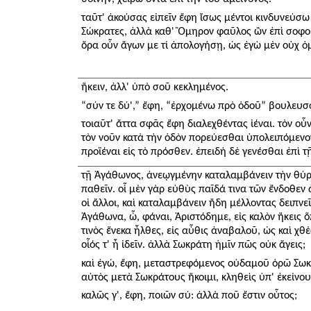
ταῦτ' ἀκούσας εἰπεῖν ἔφη ἴσως μέντοι κινδυνεύσω 
Σώκρατες, ἀλλὰ καθ' Ὅμηρον φαῦλος ὢν ἐπὶ σοφοῦ
ὅρα οὖν ἄγων με τί ἀπολογήσῃ, ὡς ἐγὼ μὲν οὐχ 
ἥκειν, ἀλλ' ὑπὸ σοῦ κεκλημένος.
“σύν τε δύ',” ἔφη, “ἐρχομένω πρὸ ὁδοῦ” βουλευσό
τοιαῦτ' ἄττα σφᾶς ἔφη διαλεχθέντας ἰέναι. τὸν 
τὸν νοῦν κατὰ τὴν ὁδὸν πορεύεσθαι ὑπολειπόμενον
προϊέναι εἰς τὸ πρόσθεν. ἐπειδὴ δὲ γενέσθαι ἐπὶ τῇ
τῇ Ἀγάθωνος, ἀνεῳγμένην καταλαμβάνειν τὴν θύραν
παθεῖν. οἷ μὲν γὰρ εὐθὺς παῖδά τινα τῶν ἔνδοθεν
οἱ ἄλλοι, καὶ καταλαμβάνειν ἤδη μέλλοντας δειπνεῖ
Ἀγάθωνα, ὦ, φάναι, Ἀριστόδημε, εἰς καλὸν ἥκεις 
τινὸς ἕνεκα ἦλθες, εἰς αὖθις ἀναβαλοῦ, ὡς καὶ χθὲ
οἷός τ' ἦ ἰδεῖν. ἀλλὰ Σωκράτη ἡμῖν πῶς οὐκ ἄγεις;
καὶ ἐγώ, ἔφη, μεταστρεφόμενος οὐδαμοῦ ὁρῶ Σωκρ
αὐτὸς μετὰ Σωκράτους ἥκοιμι, κληθεὶς ὑπ' ἐκείνου 
καλῶς γ', ἔφη, ποιῶν σύ: ἀλλὰ ποῦ ἔστιν οὗτος;