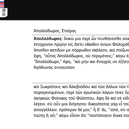
Ἀπολλόδωρος, Ἑταῖρος
Ἀπολλόδωρος:
δοκῶ μοι περὶ ὧν πυνθάνεσθε οὐκ 
ἐτύγχανον πρῴην εἰς ἄστυ οἴκοθεν ἀνιὼν Φαληρόθ
ὄπισθεν κατιδών με πόρρωθεν ἐκάλεσε, καὶ παίζων
ἔφη, “οὗτος Ἀπολλόδωρος, οὐ περιμένεις;” κἀγὼ ἐπ
“Ἀπολλόδωρε,” ἔφη, “καὶ μὴν καὶ ἔναγχός σε ἐζή
Ἀγάθωνος συνουσίαν
καὶ Σωκράτους καὶ Ἀλκιβιάδου καὶ τῶν ἄλλων τῶν 
παραγενομένων, περὶ τῶν ἐρωτικῶν λόγων τίνες ἦσα
ἀκηκοὼς Φοίνικος τοῦ Φιλίππου, ἔφη δὲ καὶ σὲ εἰδ
λέγειν. σὺ οὖν μοι διήγησαι: δικαιότατος γὰρ εἶ τ
ἀπαγγέλλειν. πρότερον δέ μοι,” ἦ δ' ὅς, “εἰπέ, σ
ταύτῃ ἢ οὔ;” κἀγὼ εἶπον ὅτι “παντάπασιν ἔοικέ σο