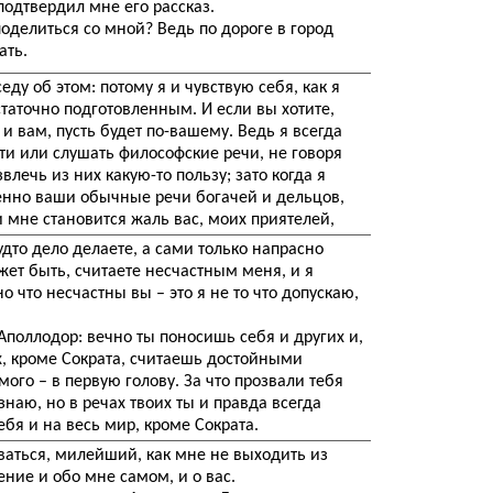
подтвердил мне его рассказ.
поделиться со мной? Ведь по дороге в город
ать.
еду об этом: потому я и чувствую себя, как я
таточно подготовленным. И если вы хотите,
 и вам, пусть будет по-вашему. Ведь я всегда
ти или слушать философские речи, не говоря
влечь из них какую-то пользу; зато когда я
енно ваши обычные речи богачей и дельцов,
и мне становится жаль вас, моих приятелей,
удто дело делаете, а сами только напрасно
жет быть, считаете несчастным меня, и я
о что несчастны вы – это я не то что допускаю,
 Аполлодор: вечно ты поносишь себя и других и,
х, кроме Сократа, считаешь достойными
мого – в первую голову. За что прозвали тебя
е знаю, но в речах твоих ты и правда всегда
ебя и на весь мир, кроме Сократа.
ваться, милейший, как мне не выходить из
ение и обо мне самом, и о вас.