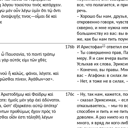
 λόγου τοιούτου τινὸς κατάρχειν.
все, что полагается, и пр
γὼ μὲν οὖν λέγω ὑμῖν ὅτι τῷ ὄντι
речь.
 ἀναψυχῆς τινος—οἶμαι δὲ καὶ
– Хорошо бы нам, друзья, 
ε
откровенно говоря, чувс
скверно, и мне нужна нек
большинству из вас: вы в
же, как бы нам пить поу
21
176b
И Аристофан
ответил ем
– Ты совершенно прав, Па
ς, ὦ Παυσανία, τὸ παντὶ τρόπῳ
меру. Я и сам вчера вып
γὰρ αὐτός εἰμι τῶν χθὲς
Услыхав их слова, Эрикси
– Конечно, вы правы. Мн
ῦ ἦ καλῶς, φάναι, λέγετε. καὶ
вас – Агафона: в силах ли
ρρῶσθαι πίνειν, Ἀγάθων<οσ>.
– Нет, я тоже не в силах, 
αὶ Ἀριστοδήμῳ καὶ Φαίδρῳ καὶ
176c
– Ну, так нам, кажется, п
ατε: ἡμεῖς μὲν γὰρ ἀεὶ ἀδύνατοι.
– сказал Эриксимах, – есл
α, ὥστ' ἐξαρκέσει αὐτῷ ὁπότερ'
отказываетесь, – мы-то вс
όντων προθύμως ἔχειν πρὸς τὸ
способен и пить и не пить
σθαι οἷόν ἐστι τἀληθῆ λέγων
доволен. А раз никто из 
много, я вряд ли кого-ли