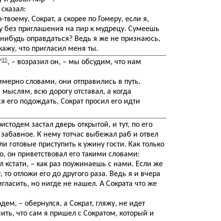
сказал:
-твоему, Сократ, а скорее по Гомеру, если я,
у без приглашения на пир к мудрецу. Сумеешь
-нибудь оправдаться? Ведь я же не признаюсь,
кажу, что пригласил меня ты.
15
"
, – возразил он, – мы обсудим, что нам
ерно словами, они отправились в путь.
 мыслям, всю дорогу отставал, а когда
я его подождать, Сократ просил его идти
истодем застал дверь открытой, и тут, по его
 забавное. К нему тотчас выбежал раб и отвел
ли готовые приступить к ужину гости. Как только
, он приветствовал его такими словами:
л кстати, – как раз поужинаешь с нами. Если же
 то отложи его до другого раза. Ведь я и вчера
игласить, но нигде не нашел. А Сократа что же
дем, – обернулся, а Сократ, гляжу, не идет
ть, что сам я пришел с Сократом, который и