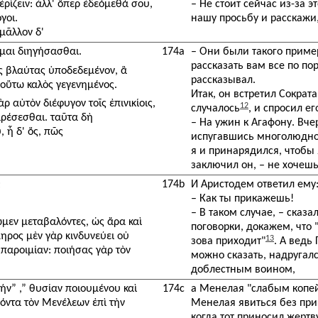
ἐρίζειν: ἀλλ' ὅπερ ἐδεόμεθά σου,
– Не стоит сейчас из-за 
γοι.
нашу просьбу и расскажи,
—μᾶλλον δ'
ομαι διηγήσασθαι.
174a
– Они были такого пример
рассказать вам все по по
ὰς βλαύτας ὑποδεδεμένον, ἃ
рассказывал.
ι οὕτω καλὸς γεγενημένος.
Итак, он встретил Сократа
ὰρ αὐτὸν διέφυγον τοῖς ἐπινικίοις,
12
случалось
, и спросил ег
αρέσεσθαι. ταῦτα δὴ
– На ужин к Агафону. Вче
 ἦ δ' ὅς, πῶς
испугавшись многолюдног
я и принарядился, чтобы 
заключил он, – не хочеш
;
174b
И Аристодем ответил ему
– Как ты прикажешь!
– В таком случае, – сказ
ωμεν μεταβαλόντες, ὡς ἄρα καὶ
поговорки, докажем, что
μηρος μὲν γὰρ κινδυνεύει οὐ
13
зова приходит"
. А ведь
 παροιμίαν: ποιήσας γὰρ τὸν
можно сказать, надругал
доблестным воином,
ήν” ,” θυσίαν ποιουμένου καὶ
174c
а Менелая "слабым копей
όντα τὸν Μενέλεων ἐπὶ τὴν
Менелая явиться без при
когда тот приносил жертв