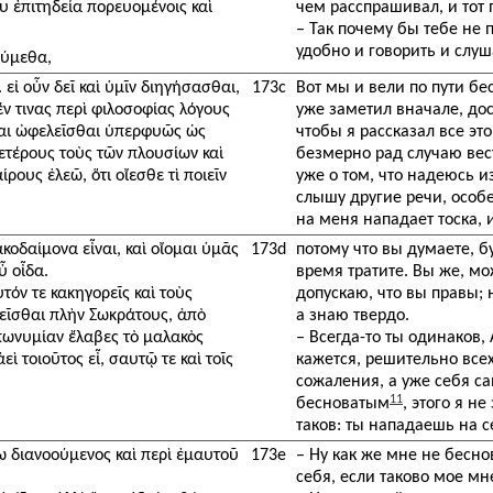
υ ἐπιτηδεία πορευομένοις καὶ
чем расспрашивал, и тот 
– Так почему бы тебе не 
удобно и говорить и слуш
ούμεθα,
εἰ οὖν δεῖ καὶ ὑμῖν διηγήσασθαι,
173c
Вот мы и вели по пути бес
έν τινας περὶ φιλοσοφίας λόγους
уже заметил вначале, дос
θαι ὠφελεῖσθαι ὑπερφυῶς ὡς
чтобы я рассказал все это
μετέρους τοὺς τῶν πλουσίων καὶ
безмерно рад случаю вес
ρους ἐλεῶ, ὅτι οἴεσθε τὶ ποιεῖν
уже о том, что надеюсь из
слышу другие речи, особ
на меня нападает тоска, 
ακοδαίμονα εἶναι, καὶ οἴομαι ὑμᾶς
173d
потому что вы думаете, б
ὖ οἶδα.
время тратите. Вы же, мо
τόν τε κακηγορεῖς καὶ τοὺς
допускаю, что вы правы; н
γεῖσθαι πλὴν Σωκράτους, ἀπὸ
а знаю твердо.
πωνυμίαν ἔλαβες τὸ μαλακὸς
– Всегда-то ты одинаков,
εὶ τοιοῦτος εἶ, σαυτῷ τε καὶ τοῖς
кажется, решительно все
сожаления, а уже себя са
11
бесноватым
, этого я н
таков: ты нападаешь на с
τω διανοούμενος καὶ περὶ ἐμαυτοῦ
173e
– Ну как же мне не бесно
себя, если таково мое мн