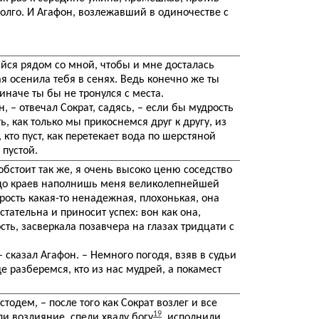
долго. И Агафон, возлежавший в одиночестве с
айся рядом со мной, чтобы и мне досталась
ая осенила тебя в сенях. Ведь конечно же ты
иначе ты бы не тронулся с места.
, – отвечал Сократ, садясь, – если бы мудрость
ь, как только мы прикоснемся друг к другу, из
у, кто пуст, как перетекает вода по шерстяной
 пустой.
обстоит так же, я очень высоко ценю соседство
ы до краев наполнишь меня великолепнейшей
рость какая-то ненадежная, плохонькая, она
стательна и приносит успех: вон как она,
ть, засверкала позавчера на глазах тридцати с
– сказал Агафон. – Немного погодя, взяв в судьи
ще разберемся, кто из нас мудрей, а покамест
тодем, – после того как Сократ возлег и все
19
и возлияние, спели хвалу богу
, исполнили