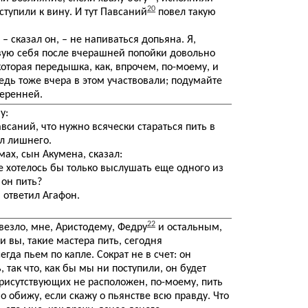
20
иступили к вину. И тут Павсаний
повел такую
– сказал он, – не напиваться допьяна. Я,
твую себя после вчерашней попойки довольно
оторая передышка, как, впрочем, по-моему, и
едь тоже вчера в этом участвовали; подумайте
меренней.
у:
всаний, что нужно всячески стараться пить в
ил лишнего.
мах, сын Акумена, сказал:
е хотелось бы только выслушать еще одного из
 он пить?
– ответил Агафон.
22
овезло, мне, Аристодему, Федру
и остальным,
и вы, такие мастера пить, сегодня
егда пьем по капле. Сократ не в счет: он
, так что, как бы мы ни поступили, он будет
присутствующих не расположен, по-моему, пить
бо обижу, если скажу о пьянстве всю правду. Что