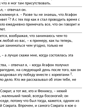
 что я мог там присутствовать.
л, – отвечал он.
воскликнул я. – Разве ты не знаешь, что Агафон
7
живет
? А с тех пор как я стал проводить время с
ило ежедневно примечать все, что он говорит и
лет.
дется, воображая, что занимаюсь чем-то
 любой из вас, – к примеру, как ты теперь,
ше заниматься чем угодно, только не
, – а лучше скажи мне, когда состоялась эта
тва, – отвечал я, – когда Агафон получил
рагедию, на следующий день после того, как он
9
аздновал эту победу вместе с хоревтами
.
ло дело. Кто же рассказывал об этом тебе, не
Сократ, а тот же, кто и Фениксу, – некий
, маленький такой, всегда босоногий; он
еседе, потому что был тогда, кажется, одним из
 Сократа. Впрочем, и самого Сократа я кое о