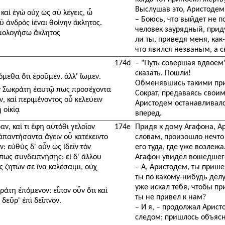
Выслушав это, Аристодем 
καὶ ἐγὼ οὐχ ὡς σὺ λέγεις, ὦ
– Боюсь, что выйдет не по
 ἀνδρὸς ἰέναι θοίνην ἄκλητος.
человек заурядный, прид
ὁμολογήσω ἄκλητος
ли ты, приведя меня, как
что явился незваным, а с
174d
– "Путь совершая вдвоем
сказать. Пошли!
μεθα ὅτι ἐροῦμεν. ἀλλ' ἴωμεν.
Обменявшись такими прим
οὖν Σωκράτη ἑαυτῷ πως προσέχοντα
Сократ, предаваясь своим
, καὶ περιμένοντος οὗ κελεύειν
Аристодем останавливалс
 οἰκίᾳ
вперед.
, καί τι ἔφη αὐτόθι γελοῖον
174e
Придя к дому Агафона, Ар
 ἀπαντήσαντα ἄγειν οὗ κατέκειντο
словам, произошло нечто
ν: εὐθὺς δ' οὖν ὡς ἰδεῖν τὸν
его туда, где уже возлежа
ὅπως συνδειπνήσῃς: εἰ δ' ἄλλου
Агафон увидел вошедшего
ς ζητῶν σε ἵνα καλέσαιμι, οὐχ
– А, Аристодем, ты прише
ты по какому-нибудь делу,
уже искал тебя, чтобы пр
άτη ἑπόμενον: εἶπον οὖν ὅτι καὶ
ты не привел к нам?
δεῦρ' ἐπὶ δεῖπνον.
– И я, – продолжал Аристо
следом; пришлось объясни