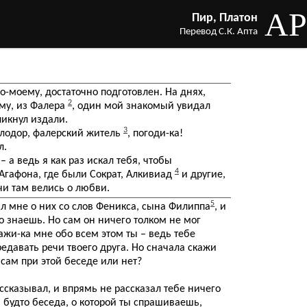
AP
Пир, Платон
Перевод С.К. Апта
по-моему, достаточно подготовлен. На днях,
2
ому, из Фалера
, один мой знакомый увидал
ликнул издали.
3
оллодор, фалерский житель
, погоди-ка!
л.
 – а ведь я как раз искал тебя, чтобы
4
 Агафона, где были Сократ, Алкивиад
и другие,
ечи там велись о любви.
5
л мне о них со слов Феникса, сына Филиппа
, и
то знаешь. Но сам он ничего толком не мог
ажи-ка мне обо всем этом ты – ведь тебе
едавать речи твоего друга. Но сначала скажи
 сам при этой беседе или нет?
ассказывал, и впрямь не рассказал тебе ничего
 будто беседа, о которой ты спрашиваешь,