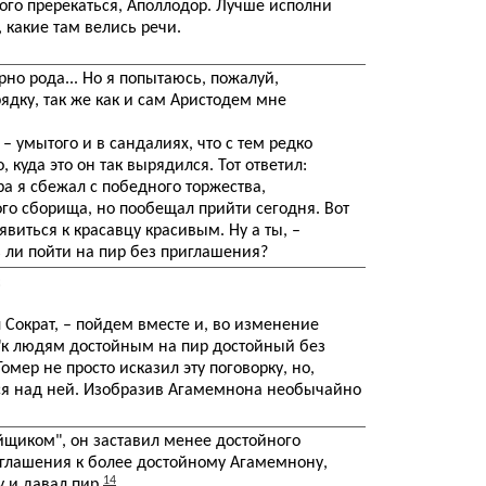
этого пререкаться, Аполлодор. Лучше исполни
 какие там велись речи.
но рода... Но я попытаюсь, пожалуй,
рядку, так же как и сам Аристодем мне
 – умытого и в сандалиях, что с тем редко
о, куда это он так вырядился. Тот ответил:
ра я сбежал с победного торжества,
о сборища, но пообещал прийти сегодня. Вот
явиться к красавцу красивым. Ну а ты, –
ь ли пойти на пир без приглашения?
:
ал Сократ, – пойдем вместе и, во изменение
 "к людям достойным на пир достойный без
 Гомер не просто исказил эту поговорку, но,
ся над ней. Изобразив Агамемнона необычайно
щиком", он заставил менее достойного
глашения к более достойному Агамемнону,
14
у и давал пир
.