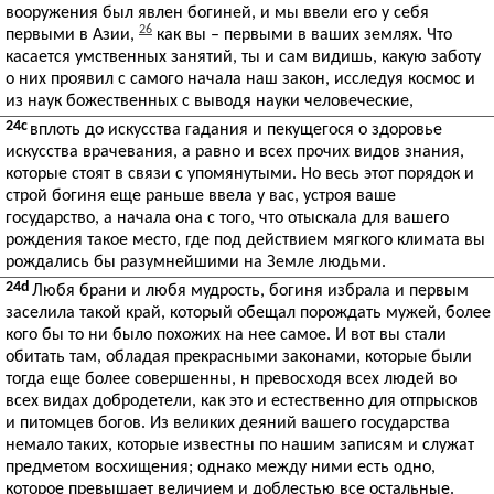
вооружения был явлен богиней, и мы ввели его у себя
26
первыми в Азии,
как вы – первыми в ваших землях. Что
касается умственных занятий, ты и сам видишь, какую заботу
о них проявил с самого начала наш закон, исследуя космос и
из наук божественных с выводя науки человеческие,
24c
вплоть до искусства гадания и пекущегося о здоровье
искусства врачевания, а равно и всех прочих видов знания,
которые стоят в связи с упомянутыми. Но весь этот порядок и
строй богиня еще раньше ввела у вас, устроя ваше
государство, а начала она с того, что отыскала для вашего
рождения такое место, где под действием мягкого климата вы
рождались бы разумнейшими на Земле людьми.
24d
Любя брани и любя мудрость, богиня избрала и первым
заселила такой край, который обещал порождать мужей, более
кого бы то ни было похожих на нее самое. И вот вы стали
обитать там, обладая прекрасными законами, которые были
тогда еще более совершенны, н превосходя всех людей во
всех видах добродетели, как это и естественно для отпрысков
и питомцев богов. Из великих деяний вашего государства
немало таких, которые известны по нашим записям и служат
предметом восхищения; однако между ними есть одно,
которое превышает величием и доблестью все остальные.