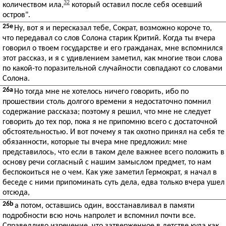
32
количеством ила,
который оставил после себя осевший
остров".
25e
Ну, вот я и пересказал тебе, Сократ, возможно короче то,
что передавал со слов Солона старик Критий. Когда ты вчера
говорил о твоем государстве и его гражданах, мне вспомнился
этот рассказ, и я с удивлением заметил, как многие твои слова
по какой-то поразительной случайности совпадают со словами
Солона.
26a
Но тогда мне не хотелось ничего говорить, ибо по
прошествии столь долгого времени я недостаточно помнил
содержание рассказа; поэтому я решил, что мне не следует
говорить до тех пор, пока я не припомню всего с достаточной
обстоятельностью. И вот почему я так охотно принял на себя те
обязанности, которые ты вчера мне предложил: мне
представилось, что если в таком деле важнее всего положить в
основу речи согласный с нашим замыслом предмет, то нам
беспокоиться не о чем. Как уже заметил Гермократ, я начал в
беседе с ними припоминать суть дела, едва только вчера ушел
отсюда,
26b
а потом, оставшись один, восстанавливал в памяти
подробности всю ночь напролет и вспомнил почти все.