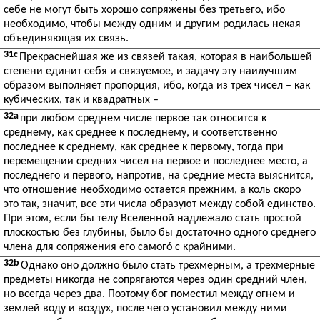
себе не могут быть хорошо сопряжены без третьего, ибо
необходимо, чтобы между одним и другим родилась некая
объединяющая их связь.
31c
Прекраснейшая же из связей такая, которая в наибольшей
степени единит себя и связуемое, и задачу эту наилучшим
образом выполняет пропорция, ибо, когда из трех чисел – как
кубических, так и квадратных –
32a
при любом среднем числе первое так относится к
среднему, как среднее к последнему, и соответственно
последнее к среднему, как среднее к первому, тогда при
перемещении средних чисел на первое и последнее место, а
последнего и первого, напротив, на средние места выяснится,
что отношение необходимо остается прежним, а коль скоро
это так, значит, все эти числа образуют между собой единство.
При этом, если бы телу Вселенной надлежало стать простой
плоскостью без глубины, было бы достаточно одного среднего
члена для сопряжения его самогó с крайними.
32b
Однако оно должно было стать трехмерным, а трехмерные
предметы никогда не сопрягаются через один средний член,
но всегда через два. Поэтому бог поместил между огнем и
землей воду и воздух, после чего установил между ними