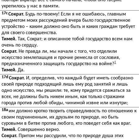
повтори вкратце все с самого начала, чтобы оно тверже
укрепилось у нас в памяти.
17c
Сократ.
Будь по-твоему! Если я не ошибаюсь, главным
предметом моих рассуждений вчера было государственное
устройство – каким должно оно быть и каких граждан требует
для своего совершенства.
Тимей.
Так, Сократ; и описанное тобой государство всем нам
очень по сердцу.
Сократ.
Не правда ли, мы начали с того, что отделили
искусство землепашцев и прочие ремесла от сословия,
1
предназначенного защищать государство на войне?
Тимей.
Да.
17d
Сократ.
И, определив, что каждый будет иметь сообразно
своей природе подходящий лишь ему род занятий и лишь
одно искусство, мы решили: те, кому придется сражаться за
всех, не должны быть никем иным, как только стражами
города против любой обиды, чинимой извне или изнутри;
18a
им должно кротко творить справедливость по отношению к
своим подчиненным, их друзьям по природе, но быть
суровыми в битве против любого, кто поведет себя как враг.
Тимей.
Совершенно верно.
Сократ.
Притом мы рассудили, что по природе душа этих