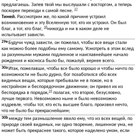
предлагаешь. Запев твой мы выслушали с восторгом, а теперь
37
поскорее переходи к самой песне.
Тимей.
Рассмотрим же, по какой причине устроил
возникновение и эту Вселенную тот, кто их устроил. Он был
38
благ, а тот, кто благ,
никогда и ни в каком деле не
испытывает зависти.
29e
Будучи чужд зависти, он пожелал, чтобы все вещи стали
как можно более подобны ему самому. Усмотреть в этом вслед
за разумными мужами подлинное и наиглавнейшее начало
рождения и космоса было бы, пожалуй, вернее всего.
30a
Итак, пожелавши, чтобы все было хорошо и чтобы ничто по
возможности не было дурно, бог позаботился обо всех
видимых вещах, которые пребывали не в покое, но в
нестройном и беспорядочном движении; он привел их из
39
беспорядка в порядок,
полагая, что второе, безусловно,
лучше первого. Невозможно ныне и было невозможно
издревле, чтобы тот, кто есть высшее благо, произвел нечто,
что не было бы прекраснейшим;
30b
между тем размышление явило ему, что из всех вещей, по
природе своей видимых, ни одно творение, лишенное ума, не
может быть прекраснее такого, которое наделено умом, если