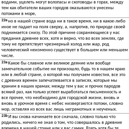
водами, уцелеть могут волопасы и скотоводы в горах, между
тем как обитатели ваших городов оказываются унесены
потоками в море,
22e
но в нашей стране вода ни в такое время, ни в какое-либо
иное не падает на поля сверху, а, напротив, по природе своей
поднимается снизу. По этой причине сохраняющиеся у нас
предания древнее всех, хотя и верно, что во всех землях, где
тому не препятствует чрезмерный холод или жар, род
человеческий неизменно существует в большем или меньшем
числе.
23a
Какое бы славное или великое деяние или вообще
замечательное событие ни произошло, будь то в нашем краю
или в любой стране, о которой мы получаем известия, все это
с древних времен запечатлевается в записях, которые мы
храним в наших храмах; между тем у вас и прочих пародов
всякий раз, как только успеет выработаться письменность и
все прочее, что необходимо для городской жизни, вновь и
вновь в урочное время с небес низвергаются потоки, словно
мор, оставляя из всех вас лишь неграмотных и неученых.
23b
И вы снова начинаете все сначала, словно только что
родились, ничего не зная о том, что совершалось в древние
времена в нашей стране или у вас самих. Взять хотя бы те