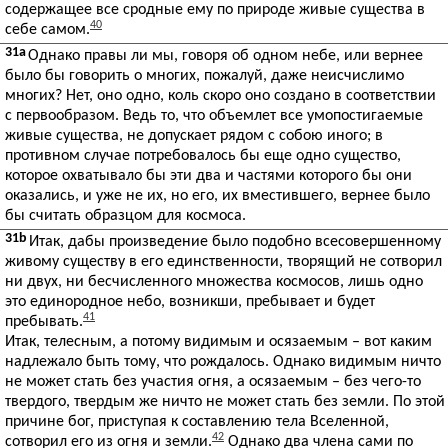
содержащее все сродные ему по природе живые существа в
40
себе самом.
31a
Однако правы ли мы, говоря об одном небе, или вернее
было бы говорить о многих, пожалуй, даже неисчислимо
многих? Нет, оно одно, коль скоро оно создано в соответствии
с первообразом. Ведь то, что объемлет все умопостигаемые
живые существа, не допускает рядом с собою иного; в
противном случае потребовалось бы еще одно существо,
которое охватывало бы эти два и частями которого бы они
оказались, и уже не их, но его, их вместившего, вернее было
бы считать образцом для космоса.
31b
Итак, дабы произведение было подобно всесовершенному
живому существу в его единственности, творящий не сотворил
ни двух, ни бесчисленного множества космосов, лишь одно
это единородное небо, возникши, пребывает и будет
41
пребывать.
Итак, телесным, а потому видимым и осязаемым – вот каким
надлежало быть тому, что рождалось. Однако видимым ничто
не может стать без участия огня, а осязаемым – без чего-то
твердого, твердым же ничто не может стать без земли. По этой
причине бог, приступая к составлению тела Вселенной,
42
сотворил его из огня и земли.
Однако два члена сами по