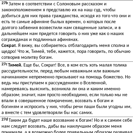
27b
Затем в соответствии с Солоновым рассказом и
законоположением я представлю их на наш суд, чтобы
добиться для них права гражданства, исходя из того что они и
есть те самые афиняне былых времен, о которых после
долгого забвения возвестили нам священные записи, и в
дальнейшем нам придется говорить о них уже как о наших
согражданах и подлинных афинянах.
Сократ.
Я вижу, вы собираетесь отблагодарить меня сполна и
щедро! Что ж, Тимей, тебе, кажется, пора говорить, по обычаю
сотворив молитву богам.
27c
Тимей.
Еще бы, Сократ! Все, в ком есть хоть малая толика
рассудительности, перед любым неважным или важным
начинанием непременно призывают на помощь божество. Но
ведь мы приступаем к рассуждениям о Вселенной,
намереваясь выяснить, возникла ли она и каким именно
образом; значит, нам просто необходимо, если только мы не
впали в совершенное помрачение, воззвать к богам и
богиням и испросить у них, чтобы речи паши были угодны им,
а вместе с тем удовлетворяли бы нас самих.
27d
Таким да будет наше воззвание к богам! Но и к самим себе
нам следует воззвать, дабы вы наилучшим образом меня
понимали, а я возможно более правильным образом развивал