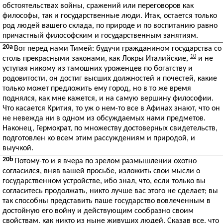
обстоятельствах войны, сражений или переговоров как
философы, так и государственные люди. Итак, остается только
род людей вашего склада, по природе и по воспитанию равно
причастный философским и государственным занятиям.
20a
Вот перед нами Тимей: будучи гражданином государства со
10
столь прекрасными законами, как Локры Италийские,
и не
уступая никому из тамошних уроженцев по богатству и
родовитости, он достиг высших должностей и почестей, какие
только может предложить ему город, но в то же время
поднялся, как мне кажется, и на самую вершину философии.
Что касается Крития, то уж о нем-то все в Афинах знают, что он
не невежда ни в одном из обсуждаемых нами предметов.
Наконец, Гермократ, по множеству достоверных свидетельств,
подготовлен ко всем этим рассуждениям и природой, и
выучкой.
20b
Потому-то и я вчера по зрелом размышлении охотно
согласился, вняв вашей просьбе, изложить свои мысли о
государственном устройстве, ибо знал, что, если только вы
согласитесь продолжать, никто лучше вас этого не сделает; вы
так способны представить паше государство вовлеченным в
достойную его войну и действующим сообразно своим
свойствам, как никто из ныне живущих людей. Сказав все, что