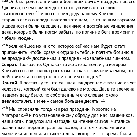
20e
Он был родственником и большим другом прадеда нашего
Дропида, о чем сам неоднократно упоминает в своих
12
стихотворениях;
и он говорил деду нашему Критию – а
старик в свою очередь повторял это нам, – что нашим городом
в древности были свершены великие и достойные удивления
дела, которые были потом забыты по причине бега времени и
гибели людей;
21a
величайшее из них то, которое сейчас нам будет кстати
припомнить, чтобы сразу и отдарить тебя, и почтить богиню в
13
ее праздник
достойным и правдивым хвалебным гимном.
Сократ.
Прекрасно. Однако что же это за подвиг, о котором
Критий со слов Солона рассказывал как о замалчиваемом, но
действительно совершенном нашим городом?
Критий.
Я расскажу то, что слышал как древнее сказание из уст
человека, который сам был далеко не молод. Да, в те времена
нашему деду было, по собственным его словам, около
14
девяноста лет, а мне – самое большее десять.
21b
Мы справляли тогда как раз праздник Куреотис на
15
Апатуриях,
и по установленному обряду для нас, мальчиков,
наши отцы предложили награды за чтение стихов. Читались
различные творения разных поэтов, и в том числе многие
мальчики исполняли стихи Солона, которые в то время были