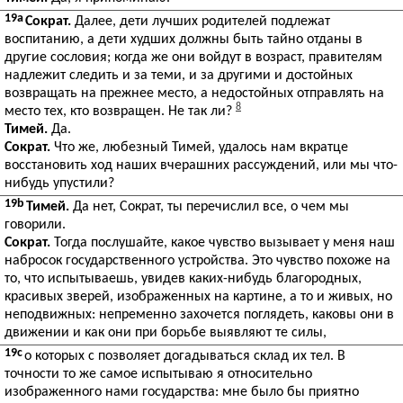
19a
Сократ.
Далее, дети лучших родителей подлежат
воспитанию, а дети худших должны быть тайно отданы в
другие сословия; когда же они войдут в возраст, правителям
надлежит следить и за теми, и за другими и достойных
возвращать на прежнее место, а недостойных отправлять на
8
место тех, кто возвращен. Не так ли?
Тимей.
Да.
Сократ.
Что же, любезный Тимей, удалось нам вкратце
восстановить ход наших вчерашних рассуждений, или мы что-
нибудь упустили?
19b
Тимей.
Да нет, Сократ, ты перечислил все, о чем мы
говорили.
Сократ.
Тогда послушайте, какое чувство вызывает у меня наш
набросок государственного устройства. Это чувство похоже на
то, что испытываешь, увидев каких-нибудь благородных,
красивых зверей, изображенных на картине, а то и живых, но
неподвижных: непременно захочется поглядеть, каковы они в
движении и как они при борьбе выявляют те силы,
19c
о которых с позволяет догадываться склад их тел. В
точности то же самое испытываю я относительно
изображенного нами государства: мне было бы приятно