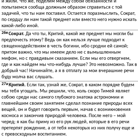
и жили. Что же, поделим между собой обязанности и
попытаемся сообща должным образом справиться с той
задачей, что ты нам поставил. Остается поразмыслить, Сократ,
по сердцу ли нам такой предмет или вместо него нужно искать
какой-либо иной.
26e
Сократ.
Да что ты, Критий, какой же предмет мы могли бы
предпочесть этому? Ведь он как нельзя лучше подходит к
священнодействиям в честь богини, ибо сродни ей самой;
притом важно, что мы имеем дело не с вымышленным
мифом, но с правдивым сказанием. Если мы его отвергнем,
где и как найдем мы что-нибудь лучше? Это невозможно. Так в
добрый час! Начинайте, а я в отплату за мои вчерашние речи
буду молча вас слушать.
27a
Критий.
Если так, узнай же, Сократ, в каком порядке будем
мы тебя угощать. Мы решили, что, коль скоро Тимей являет
собою среди нас самого глубокого знатока астрономии и
главнейшим своим занятием сделал познание природы всех
вещей, он и будет говорить первым, начав с возникновения
космоса и закончив природой человека. После него – мой
черед; я как бы приму из его рук людей, которые в его речи
претерпят рождение, а от тебя некоторых из них получу еще и
с превосходным воспитанием.