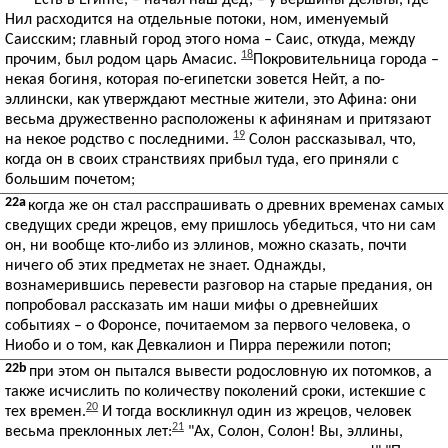
"Есть в Египте, – начал наш дед, – у вершины Дельты, где
Нил расходится на отдельные потоки, ном, именуемый
Саисским; главный город этого нома – Саис, откуда, между
18
прочим, был родом царь Амасис.
Покровительница города –
некая богиня, которая по-египетски зовется Нейт, а по-
эллински, как утверждают местные жители, это Афина: они
весьма дружественно расположены к афинянам и притязают
19
на некое родство с последними.
Солон рассказывал, что,
когда он в своих странствиях прибыл туда, его приняли с
большим почетом;
22a
когда же он стал расспрашивать о древних временах самых
сведущих среди жрецов, ему пришлось убедиться, что ни сам
он, ни вообще кто-либо из эллинов, можно сказать, почти
ничего об этих предметах не знает. Однажды,
вознамерившись перевести разговор на старые предания, он
попробовал рассказать им наши мифы о древнейших
событиях – о Форонсе, почитаемом за первого человека, о
Ниобо и о том, как Девкалион и Пирра пережили потоп;
22b
при этом он пытался вывести родословную их потомков, а
также исчислить по количеству поколений сроки, истекшие с
20
тех времен.
И тогда воскликнул один из жрецов, человек
21
весьма преклонных лет:
"Ах, Солон, Солон! Вы, эллины,