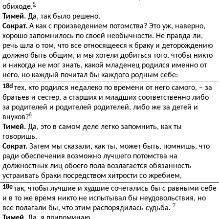
5
обиходе.
Тимей.
Да, так было решено.
Сократ.
А как с произведением потомства? Это уж, наверно,
хорошо запомнилось по своей необычности. Не правда ли,
речь шла о том, что все относящееся к браку и деторождению
должно быть общим, и мы хотели добиться того, чтобы никто
и никогда не мог знать, какой младенец родился именно от
него, но каждый почитал бы каждого родным себе:
18d
тех, кто родился недалеко по времени от него самого, – за
братьев и сестер, а старших и младших соответственно либо
за родителей и родителей родителей, либо же за детей и
6
внуков?
Тимей.
Да, это в самом деле легко запомнить, как ты
говоришь.
Сократ.
Затем мы сказали, как ты, может быть, помнишь, что
ради обеспечения возможно лучшего потомства на
должностных лиц обоего пола возлагается обязанность
устраивать браки посредством хитрости со жребием,
18e
так, чтобы лучшие и худшие сочетались бы с равными себе
и в то же время никто не испытывал бы неудовольствия, но
7
все полагали бы, что этим распорядилась судьба.
Тимей.
Да, я припоминаю.