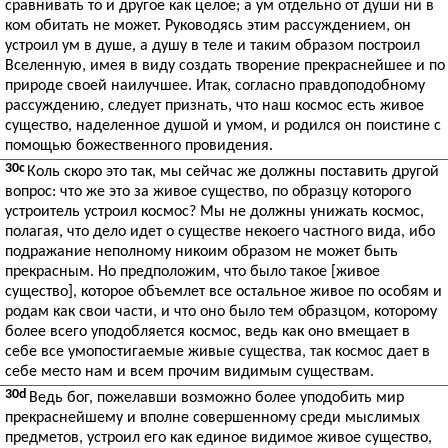
сравнивать то и другое как целое; а ум отдельно от души ни в
ком обитать не может. Руководясь этим рассуждением, он
устроил ум в душе, а душу в теле и таким образом построил
Вселенную, имея в виду создать творение прекраснейшее и по
природе своей наилучшее. Итак, согласно правдоподобному
рассуждению, следует признать, что наш космос есть живое
существо, наделенное душой и умом, и родился он поистине с
помощью божественного провидения.
30c
Коль скоро это так, мы сейчас же должны поставить другой
вопрос: что же это за живое существо, по образцу которого
устроитель устроил космос? Мы не должны унижать космос,
полагая, что дело идет о существе некоего частного вида, ибо
подражание неполному никоим образом не может быть
прекрасным. Но предположим, что было такое [живое
существо], которое объемлет все остальное живое по особям и
родам как свои части, и что оно было тем образцом, которому
более всего уподобляется космос, ведь как оно вмещает в
себе все умопостигаемые живые существа, так космос дает в
себе место нам и всем прочим видимым существам.
30d
Ведь бог, пожелавши возможно более уподобить мир
прекраснейшему и вполне совершенному среди мыслимых
предметов, устроил его как единое видимое живое существо,