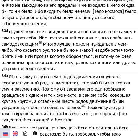
ничто не выходило за его пределы и не входило в него откуда
бы то ни было, ибо входить было нечему. [Тело космоса] было
искусно устроено так, чтобы получать пищу от своего
собственного тления,
33d
осуществляя все свои действия и состояния в себе самом и
само через себя. Ибо построявший его нашел, что пребывать
45
самодовлеющим
много лучше, нежели нуждаться в чем-
либо. Что касается рук, то не было никакой надобности что-то
брать ими или против кого-то обороняться, и потому он счел
излишним прилаживать их к телу, равно как и ноги или другое
устройство для хождения.
34a
Ибо такому телу из семи родов движения он уделил
соответствующий род, а именно тот, который близко всего к
уму и разумению. Поэтому он заставил его единообразно
вращаться в одном и том же месте, в самом себе, совершая
круг за кругом, а остальные шесть родов движения были
46
устранены, чтобы не сбивать первое.
Поскольку же для
такого круговращения не требовалось ног, он породил [это
существо] без голеней и без стоп.
34b
Весь этот замысел вечносущего бога относительно бога,
которому только предстояло быть, требовал, чтобы тело