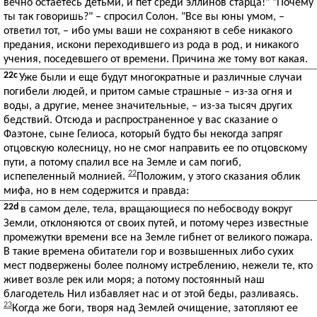
вечно остаетесь детьми, и пет среди эллинов старца!" "Почему
ты так говоришь?" – спросил Солон. "Все вы юны умом, –
ответил тот, – ибо умы ваши не сохраняют в себе никакого
предания, искони переходившего из рода в род, и никакого
учения, поседевшего от времени. Причина же тому вот какая.
22c
Уже были и еще будут многократные и различные случаи
погибели людей, и притом самые страшные – из-за огня и
воды, а другие, менее значительные, – из-за тысяч других
бедствий. Отсюда и распространенное у вас сказание о
Фаэтоне, сыне Гелиоса, который будто бы некогда запряг
отцовскую колесницу, но не смог направить ее по отцовскому
пути, а потому спалил все на Земле и сам погиб,
22
испепеленный молнией.
Положим, у этого сказания облик
мифа, но в нем содержится и правда:
22d
в самом деле, тела, вращающиеся по небосводу вокруг
Земли, отклоняются от своих путей, и потому через известные
промежутки времени все на Земле гибнет от великого пожара.
В такие времена обитатели гор и возвышенных либо сухих
мест подвержены более полному истреблению, нежели те, кто
живет возле рек или моря; а потому постоянный наш
благодетель Нил избавляет нас и от этой беды, разливаясь.
23
Когда же боги, творя над Землей очищение, затопляют ее