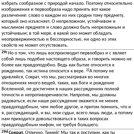
избрать сообразное с природой начало. Поэтому относительно
изображения и первообраза надо принять вот какое
различение: слово о каждом из них сродни тому предмету,
который оно изъясняет. О непреложном, устойчивом и
мыслимом предмете и слово должно быть непреложным и
устойчивым; в той мере, в какой оно может обладать
неопровержимостью и бесспорностью, ни одно из этих
свойств не может отсутствовать.
29c
Но о том, что лишь воспроизводит первообраз и с являет
собой лишь подобие настоящего образа, и говорить можно не
более как правдоподобно. Ведь как бытие относится к
36
рождению, так истина относится к вере.
А потому не
удивляйся, Сократ, что мы, рассматривая во многих
отношениях много вещей, таких, как боги и рождение
Вселенной, не достигнем в наших рассуждениях полной
точности и непротиворечивости. Напротив, мы должны
радоваться, если наше рассуждение окажется не менее
правдоподобным, чем любое другое, и притом помнить, что и
я, рассуждающий, и вы, мои судьи, всего лишь люди, а потому
нам приходится довольствоваться в таких вопросах
правдоподобным мифом, не требуя большего.
29d
Сократ.
Отлично, Тимей! Мы так и поступим, как ты