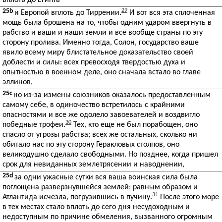
вплоть до Египта
25b
29
и Европой вплоть до Тиррении.
И вот вся эта сплоченная
мощь была брошена на то, чтобы одним ударом ввергнуть в
рабство и ваши и наши земли и все вообще страны по эту
сторону пролива. Именно тогда, Солон, государство ваше
явило всему миру блистательное доказательство своей
доблести и силы: всех превосходя твердостью духа и
опытностью в военном деле, оно сначала встало во главе
эллинов,
25c
но из-за измены союзников оказалось предоставленным
самому себе, в одиночество встретилось с крайними
опасностями и все же одолело завоевателей и воздвигло
30
победные трофеи.
Тех, кто еще не был порабощен, оно
спасло от угрозы рабства; всех же остальных, сколько ни
обитало нас по эту сторону Геракловых столпов, оно
великодушно сделало свободными. Но позднее, когда пришел
срок для невиданных землетрясении и наводнении,
25d
за одни ужасные сутки вся ваша воинская сила была
поглощена разверзнувшейся землей; равным образом и
31
Атлантида исчезла, погрузившись в пучину.
После этого море
в тех местах стало вплоть до сего дня несудоходным и
недоступным по причине обмеления, вызванного огромным