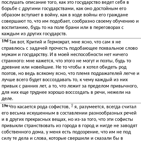
послушать описание того, как это государство ведет себя в
борьбе с другими государствами, как оно достойным его
образом вступает в войну, как в ходе войны его граждане
совершают то, что им подобает, сообразно своему обучению и
воспитанию, будь то на поле брани или в переговорах с
каждым из других государств.
19d
Так вот, Критий и Гермократ, мне ясно, что сам я не
справлюсь с задачей прочесть подобающее похвальное слово
мужам и государству. И в моей неспособности нет ничего
странного: мне кажется, что этого не могут и поэты, будь то
древние или новейшие. Не то чтобы я хотел обидеть род
поэтов, но ведь всякому ясно, что племя подражателей легче и
лучше всего будет воссоздавать то, к чему каждый из них
привык с ранних лет, а то, что лежит за пределом привычного,
для них еще труднее хорошо воссоздать в речи, нежели на
деле.
19e
9
Что касается рода софистов,
я, разумеется, всегда считал
его весьма искушенным в составлении разнообразных речей
и в других прекрасных вещах, но из-за того, что эти софисты
привыкли странствовать из города в город и нигде не заводят
собственного дома, у меня есть подозрение, что им не под
силу те дела и слова, которые свершили и сказали бы в