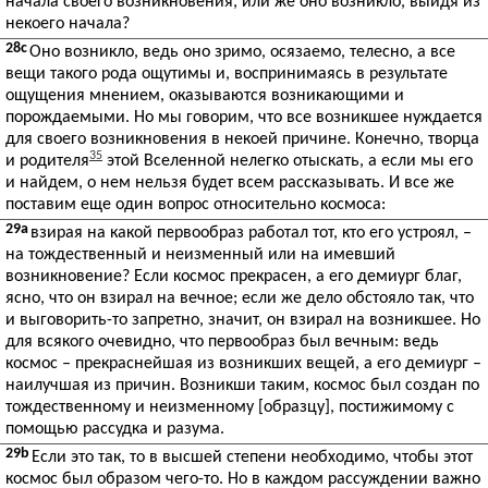
начала своего возникновения, или же оно возникло, выйдя из
некоего начала?
28c
Оно возникло, ведь оно зримо, осязаемо, телесно, а все
вещи такого рода ощутимы и, воспринимаясь в результате
ощущения мнением, оказываются возникающими и
порождаемыми. Но мы говорим, что все возникшее нуждается
для своего возникновения в некоей причине. Конечно, творца
35
и родителя
этой Вселенной нелегко отыскать, а если мы его
и найдем, о нем нельзя будет всем рассказывать. И все же
поставим еще один вопрос относительно космоса:
29a
взирая на какой первообраз работал тот, кто его устроял, –
на тождественный и неизменный или на имевший
возникновение? Если космос прекрасен, а его демиург благ,
ясно, что он взирал на вечное; если же дело обстояло так, что
и выговорить-то запретно, значит, он взирал на возникшее. Но
для всякого очевидно, что первообраз был вечным: ведь
космос – прекраснейшая из возникших вещей, а его демиург –
наилучшая из причин. Возникши таким, космос был создан по
тождественному и неизменному [образцу], постижимому с
помощью рассудка и разума.
29b
Если это так, то в высшей степени необходимо, чтобы этот
космос был образом чего-то. Но в каждом рассуждении важно