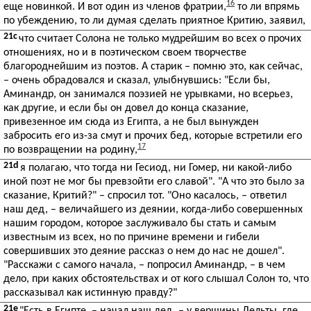
16
еще новинкой. И вот один из членов фратрии,
то ли впрямь
по убеждению, то ли думая сделать приятное Критию, заявил,
21c
что считает Солона не только мудрейшим во всех о прочих
отношениях, но и в поэтическом своем творчестве
благороднейшим из поэтов. А старик – помню это, как сейчас,
– очень обрадовался и сказал, улыбнувшись: "Если бы,
Аминандр, он занимался поэзией не урывками, но всерьез,
как другие, и если бы он довел до конца сказание,
привезенное им сюда из Египта, а не был вынужден
забросить его из-за смут и прочих бед, которые встретили его
17
по возвращении на родину,
21d
я полагаю, что тогда ни Гесиод, ни Гомер, ни какой-либо
иной поэт не мог бы превзойти его славой". "А что это было за
сказание, Критий?" – спросил тот. "Оно касалось, – ответил
наш дед, – величайшего из деянии, когда-либо совершенных
нашим городом, которое заслуживало бы стать и самым
известным из всех, но по причине времени и гибели
совершивших это деяние рассказ о нем до нас не дошел".
"Расскажи с самого начала, – попросил Аминандр, – в чем
дело, при каких обстоятельствах и от кого слышал Солон то, что
рассказывал как истинную правду?"
21e