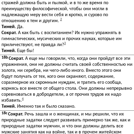
стражей должна быть и пылкой, и в то же время по
преимуществу философической, чтобы они могли в
надлежащую меру вести себя и кротко, и сурово по
2
отношению к тем и другим.
Тимей.
Да.
Сократ.
А как быть с воспитанием? Их нужно упражнять в
гимнастических, мусических и прочих науках, которые им
3
приличествуют, не правда ли?
Тимей.
Еще бы!
18b
Сократ.
А еще мы говорили, что, когда они пройдут все эти
упражнения, они не должны считать своей собственностью ни
золота, ни серебра, ни чего-либо иного. Вместо этого они
будут получать от тех, кого они охраняют, содержание,
соразмерное их скромным нуждам, и тратить его сообща,
кормясь все вместе от общего стола. Они должны непрерывно
соревноваться в добродетели, а от прочих трудов их надо
4
избавить.
Тимей.
Именно так и было сказано.
18c
Сократ.
Речь зашла и о женщинах, и мы решили, что их
природные задатки следует развивать примерно так же, как и
природные задатки мужчин, и что они должны делить все
мужские занятия как на войне, так и в прочем житейском