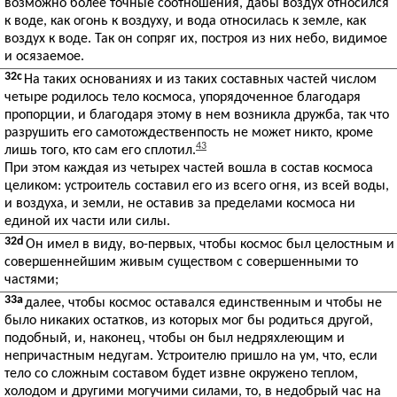
возможно более точные соотношения, дабы воздух относился
к воде, как огонь к воздуху, и вода относилась к земле, как
воздух к воде. Так он сопряг их, построя из них небо, видимое
и осязаемое.
32c
На таких основаниях и из таких составных частей числом
четыре родилось тело космоса, упорядоченное благодаря
пропорции, и благодаря этому в нем возникла дружба, так что
разрушить его самотождественпость не может никто, кроме
43
лишь того, кто сам его сплотил.
При этом каждая из четырех частей вошла в состав космоса
целиком: устроитель составил его из всего огня, из всей воды,
и воздуха, и земли, не оставив за пределами космоса ни
единой их части или силы.
32d
Он имел в виду, во-первых, чтобы космос был целостным и
совершеннейшим живым существом с совершенными то
частями;
33a
далее, чтобы космос оставался единственным и чтобы не
было никаких остатков, из которых мог бы родиться другой,
подобный, и, наконец, чтобы он был недряхлеющим и
непричастным недугам. Устроителю пришло на ум, что, если
тело со сложным составом будет извне окружено теплом,
холодом и другими могучими силами, то, в недобрый час на