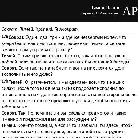
AP
Тимей, Платон
Перевод С. Аверинцева
Сократ, Тимей, Критий, Гермократ
17a
Сократ.
Один, два, три – а где же четвертый из тех, что
вчера были нашими гостями, любезный Тимей, а сегодня
взялись нам устраивать трапезу?
Тимей.
С ним приключилась, Сократ, какая-то хворь, уж по
доброй воле он ни за что не отказался бы от нашей беседы.
Сократ.
Если так, не на тебя ли и вот на них ложится долг
восполнить и его долю?
17b
Тимей.
О, разумеется, и мы сделаем все, что в наших
силах! После того как вчера ты как подобает исполнил по
отношению к нам долг гостеприимства, с нашей стороны было
бы просто нечестно не приложить усердия, чтобы отплатить
тебе тем же.
Сократ.
Так. Но помните ли вы, сколько предметов и какие
именно я предложил вам для рассуждения?
Тимей.
Кое-что помним, а если что и забыли, ты здесь, чтобы
напомнить нам; а еще лучше, если это тебя не затруднит,