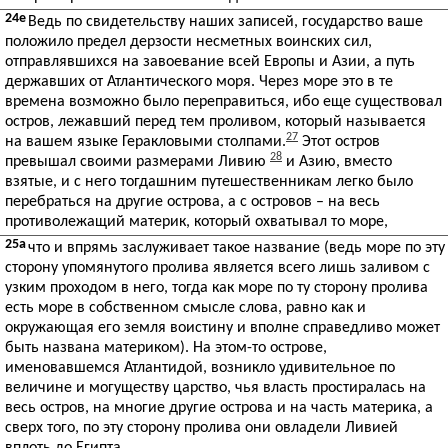
24e
Ведь по свидетельству наших записей, государство ваше
положило предел дерзости несметных воинских сил,
отправлявшихся на завоевание всей Европы и Азии, а путь
державших от Атлантического моря. Через море это в те
времена возможно было переправиться, ибо еще существовал
остров, лежавший перед тем проливом, который называется
27
на вашем языке Геракловыми столпами.
Этот остров
28
превышал своими размерами Ливию
и Азию, вместо
взятые, и с него тогдашним путешественникам легко было
перебраться на другие острова, а с островов – на весь
противолежащий материк, который охватывал то море,
25a
что и впрямь заслуживает такое название (ведь море по эту
сторону упомянутого пролива является всего лишь заливом с
узким проходом в него, тогда как море по ту сторону пролива
есть море в собственном смысле слова, равно как и
окружающая его земля воистину и вполне справедливо может
быть названа материком). На этом-то острове,
именовавшемся Атлантидой, возникло удивительное по
величине и могуществу царство, чья власть простиралась на
весь остров, на многие другие острова и на часть материка, а
сверх того, по эту сторону пролива они овладели Ливией