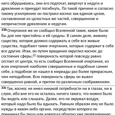
него обрушиваясь, они его подточат, ввергнут в недуги и
дряхление и принудят погибнуть. По такой причине и согласно
такому усмотрению он построил космос как единое целое,
составленное из целостных же частей, совершенное и
непричастное дряхлению и недугам.
33b
Очертания же он сообщил Вселенной такие, какие были
бы для нее пристойны и ей сродны. В самом деле, живому
существу, которое должно содержать в себе все живые
существа, подобают такие очертания, которые содержат в себе
все другие. Итак, он путем вращения округлил космос до
44
состояния сферы,
поверхность которой повсюду равно
отстоит от центра, то есть сообщил Вселенной очертания, из
всех очертаний наиболее совершенные и подобные самим
себе, а подобное он нашел в мириады раз более прекрасным,
чем неподобное. Всю поверхность сферы он вывел
совершенно ровной, и притом по различным соображениям.
33c
Так, космос не имел никакой потребности ни в глазах, ни в
слухе, ибо вне его не осталось ничего такого, что можно было
бы видеть или слышать. Далее, его не окружал воздух,
который надо было бы вдыхать. Равным образом ему не было
нужды в каком-либо органе, посредством которого он
принимал бы пищу или извергал обратно уже переваренную: