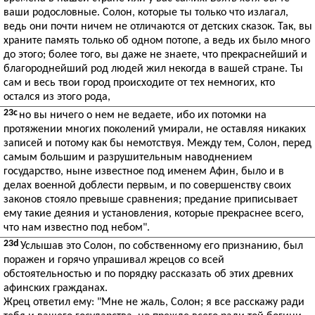
ваши родословные. Солон, которые ты только что излагал,
ведь они почти ничем не отличаются от детских сказок. Так, вы
храните память только об одном потопе, а ведь их было много
до этого; более того, вы даже не знаете, что прекраснейший и
благороднейший род людей жил некогда в вашей стране. Ты
сам и весь твои город происходите от тех немногих, кто
остался из этого рода,
23c
но вы ничего о нем не ведаете, ибо их потомки на
протяжении многих поколений умирали, не оставляя никаких
записей и потому как бы немотствуя. Между тем, Солон, перед
самым большим и разрушительным наводнением
государство, ныне известное под именем Афин, было и в
делах военной доблести первым, и по совершенству своих
законов стояло превыше сравнения; предание приписывает
ему такие деяния и установления, которые прекраснее всего,
что нам известно под небом".
23d
Услышав это Солон, по собственному его признанию, был
поражен и горячо упрашивал жрецов со всей
обстоятельностью и по порядку рассказать об этих древних
афинских гражданах.
Жрец ответил ему: "Мне не жаль, Солон; я все расскажу ради