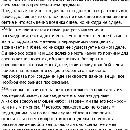
свои мысли о предложенном предмете.
Представляется мне, что для начала дóлжно разграничить вот
какие две вещи: чтó есть вечное, не имеющее возникновения
бытие и чтó есть вечно возникающее, но никогда не сущее.
28a
То, что постигается с помощью размышления и
рассуждения, очевидно, и есть вечно тождественное бытие; а
то, что подвластно мнению и неразумному ощущению,
возникает и гибнет, но никогда не существует на самом деле.
Однако все возникающее должно иметь какую-то причину для
своего возникновения, ибо возникнуть без причины
совершенно невозможно. Далее, если демиург любой вещи
взирает на неизменно сущее и берет его в качестве
первообраза при создании идеи и свойств данной вещи, все
необходимо выйдет прекрасным;
28b
если же он взирает на нечто возникшее и пользуется им
как первообразом, произведение его выйдет дурным.
А как же всеобъемлющее небо? Назовем ли мы его космосом
34
или иным именем,
которое окажется для него самым
подходящим, мы во всяком случае обязаны поставить
относительно него вопрос, с которого должно начинать
рассмотрение любой вещи: было ли оно всегда, не имея