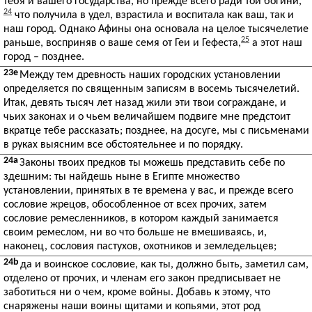
тебя и вашего государства, но прежде всего ради той богини,
24
что получила в удел, взрастила и воспитала как ваш, так и
наш город. Однако Афины она основала на целое тысячелетие
25
раньше, восприняв о ваше семя от Геи и Гефеста,
а этот наш
город – позднее.
23e
Между тем древность наших городских установлении
определяется по священным записям в восемь тысячелетий.
Итак, девять тысяч лет назад жили эти твои сограждане, и
чьих законах и о чьем величайшем подвиге мне предстоит
вкратце тебе рассказать; позднее, на досуге, мы с письменами
в руках выясним все обстоятельнее и по порядку.
24a
Законы твоих предков ты можешь представить себе по
здешним: ты найдешь ныне в Египте множество
установлении, принятых в те времена у вас, и прежде всего
сословие жрецов, обособленное от всех прочих, затем
сословие ремесленников, в котором каждый занимается
своим ремеслом, ни во что больше не вмешиваясь, и,
наконец, сословия пастухов, охотников и земледельцев;
24b
да и воинское сословие, как ты, должно быть, заметил сам,
отделено от прочих, и членам его закон предписывает не
заботиться ни о чем, кроме войны. Добавь к этому, что
снаряжены наши воины щитами и копьями, этот род