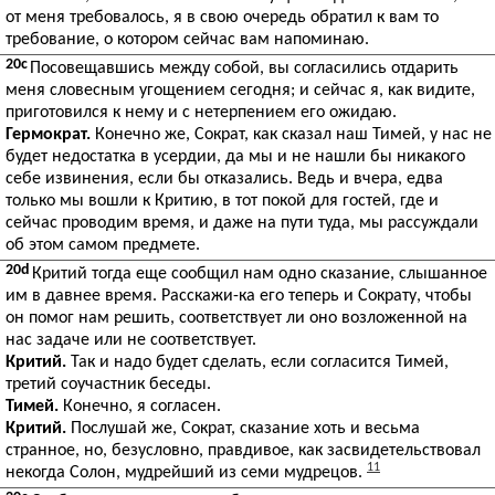
от меня требовалось, я в свою очередь обратил к вам то
требование, о котором сейчас вам напоминаю.
20c
Посовещавшись между собой, вы согласились отдарить
меня словесным угощением сегодня; и сейчас я, как видите,
приготовился к нему и с нетерпением его ожидаю.
Гермократ.
Конечно же, Сократ, как сказал наш Тимей, у нас не
будет недостатка в усердии, да мы и не нашли бы никакого
себе извинения, если бы отказались. Ведь и вчера, едва
только мы вошли к Критию, в тот покой для гостей, где и
сейчас проводим время, и даже на пути туда, мы рассуждали
об этом самом предмете.
20d
Критий тогда еще сообщил нам одно сказание, слышанное
им в давнее время. Расскажи-ка его теперь и Сократу, чтобы
он помог нам решить, соответствует ли оно возложенной на
нас задаче или не соответствует.
Критий.
Так и надо будет сделать, если согласится Тимей,
третий соучастник беседы.
Тимей.
Конечно, я согласен.
Критий.
Послушай же, Сократ, сказание хоть и весьма
странное, но, безусловно, правдивое, как засвидетельствовал
11
некогда Солон, мудрейший из семи мудрецов.