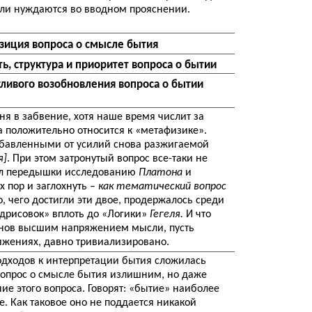
цели нуждаются во вводном прояснении.
зиция вопроса о смысле бытия
ь, структура и приоритет вопроса о бытии
тливого возобновления вопроса о бытии
я в забвение, хотя наше время числит за
ва положительно относится к «метафизике».
збавленными от усилий снова разжигаемой
я]
. При этом затронутый вопрос все-таки не
ал передышки исследованию
Платона
и
х пор и заглохнуть –
как тематический вопрос
, чего достигли эти двое, продержалось среди
дрисовок» вплоть до «Логики»
Гегеля.
И что
енов высшим напряжением мысли, пусть
ижениях, давно тривиализировано.
подходов к интерпретации бытия сложилась
вопрос о смысле бытия излишним, но даже
е этого вопроса. Говорят: «бытие» наиболее
. Как таковое оно не поддается никакой