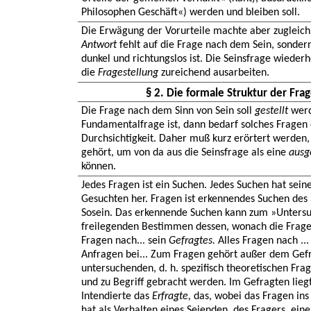
Philosophen Geschäft«) werden und bleiben soll.
Die Erwägung der Vorurteile machte aber zugleich 
Antwort
fehlt auf die Frage nach dem Sein, sondern
dunkel und richtungslos ist. Die Seinsfrage wieder
die
Fragestellung
zureichend ausarbeiten.
§ 2. Die formale Struktur der Fra
Die Frage nach dem Sinn von Sein soll
gestellt
werd
Fundamentalfrage ist, dann bedarf solches Frage
Durchsichtigkeit. Daher muß kurz erörtert werden,
gehört, um von da aus die Seinsfrage als eine
ausg
können.
Jedes Fragen ist ein Suchen. Jedes Suchen hat sei
Gesuchten her. Fragen ist erkennendes Suchen des
Sosein. Das erkennende Suchen kann zum »Unters
freilegenden Bestimmen dessen, wonach die Frage 
Fragen nach... sein
Gefragtes.
Alles Fragen nach ...
Anfragen bei... Zum Fragen gehört außer dem Gef
untersuchenden, d. h. spezifisch theoretischen Fra
und zu Begriff gebracht werden. Im Gefragten liegt
Intendierte das
Erfragte,
das, wobei das Fragen ins
hat als Verhalten eines Seienden, des Fragers, ein