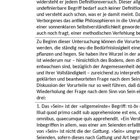
widersteht er jedem Definitionsversuch. Dieser al
undefinierbare Begriff bedarf auch keiner Definitio
und versteht auch schon, was er je damit meint. Da
Verborgenes das antike Philosophieren in die Unruhe
einer sonnenklaren Selbstverständlichkeit geworde
auch noch fragt, einer methodischen Verfehlung be
Zu Beginn dieser Untersuchung können die Vorurteil
werden, die ständig neu die Bedürfnislosigkeit ei
pflanzen und hegen. Sie haben ihre Wurzel in der a
ist wiederum nur – hinsichtlich des Bodens, dem d
entwachsen sind, bezüglich der Angemessenheit d
und ihrer Vollständigkeit – zureichend zu interpre
geklärten und beantworteten Frage nach dem Sein.
Diskussion der Vorurteile nur so weit führen, daß 
Wiederholung der Frage nach dem Sinn von Sein ein
drei:
1. Das »Sein« ist der »allgemeinste« Begriff: τὸ ὂ
Illud quod primo cadit sub apprehensione est ens, cu
omnibus, quaecumque quis apprehendit. »Ein Verstä
Inbegriffen in allem, was einer am Seienden erfaßt
von »Sein« ist nicht die der
Gattung
. »Sein« umgren
Seienden, sofern dieses nach Gattung und Art begriff