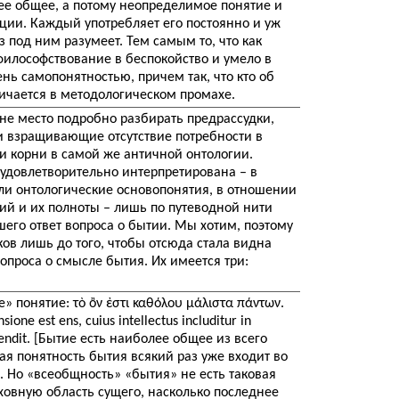
ее общее, а потому неопределимое понятие и
ции. Каждый употребляет его постоянно и уж
з под ним разумеет. Тем самым то, что как
илософствование в беспокойство и умело в
ень самопонятностью, причем так, что кто об
личается в методологическом промахе.
не место подробно разбирать предрассудки,
 взращивающие отсутствие потребности в
и корни в самой же античной онтологии.
удовлетворительно интерпретирована – в
сли онтологические основопонятия, в отношении
ий и их полноты – лишь по путеводной нити
его ответ вопроса о бытии. Мы хотим, поэтому
ов лишь до того, чтобы отсюда стала видна
проса о смысле бытия. Их имеется три:
» понятие: τὸ ὂν ἐστι καθόλου μάλιστα πάντων.
ione est ens, cuius intellectus includitur in
endit. [Бытие есть наиболее общее из всего
кая понятность бытия всякий раз уже входит во
. Но «всеобщность» «бытия» не есть таковая
ховную область сущего, насколько последнее