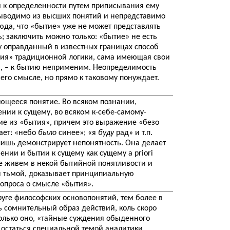
и к определенности путем приписывания ему
ыводимо из высших понятий и непредставимо
сюда, что «бытие» уже не может представлять
; заключить можно только: «бытие» не есть
у оправданный в известных границах способ
ия» традиционной логики, сама имеющая свои
и, – к бытию неприменим. Неопределимость
 его смысле, но прямо к таковому понуждает.
еющееся понятие. Во всяком познании,
нии к сущему, во всяком к-себе-самому-
ие из «бытия», причем это выражение «безо
ает: «небо
было
синее»; «я
буду
рад» и т.п.
лишь демонстрирует непонятность. Она делает
ении и бытии к сущему как сущему a priori
же живем в некой бытийной понятливости и
н тьмой, доказывает принципиальную
опроса о смысле «бытия».
руге философских основопонятий, тем более в
 сомнительный образ действий, коль скоро
олько оно, «тайные суждения обыденного
и остаться специальной темой аналитики