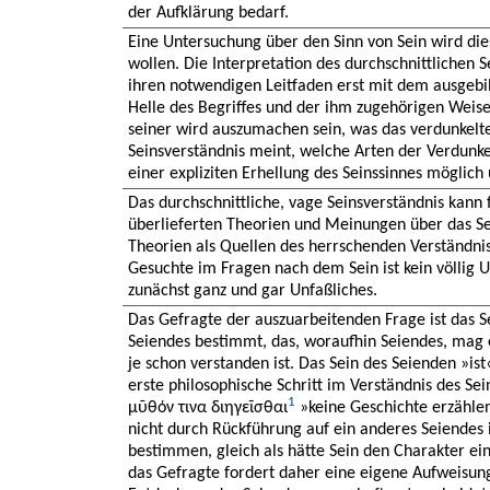
der Aufklärung bedarf.
Eine Untersuchung über den Sinn von Sein wird die
wollen. Die Interpretation des durchschnittlichen 
ihren notwendigen Leitfaden erst mit dem ausgebil
Helle des Begriffes und der ihm zugehörigen Weise
seiner wird auszumachen sein, was das verdunkelte,
Seinsverständnis meint, welche Arten der Verdunk
einer expliziten Erhellung des Seinssinnes möglich
Das durchschnittliche, vage Seinsverständnis kann 
überlieferten Theorien und Meinungen über das Sei
Theorien als Quellen des herrschenden Verständnis
Gesuchte im Fragen nach dem Sein ist kein völlig 
zunächst ganz und gar Unfaßliches.
Das Gefragte der auszuarbeitenden Frage ist das Se
Seiendes bestimmt, das, woraufhin Seiendes, mag 
je schon verstanden ist. Das Sein des Seienden »ist«
erste philosophische Schritt im Verständnis des Sei
1
μῦθόν τινα διηγεῖσθαι
»keine Geschichte erzählen
nicht durch Rückführung auf ein anderes Seiendes i
bestimmen, gleich als hätte Sein den Charakter ei
das Gefragte fordert daher eine eigene Aufweisungs