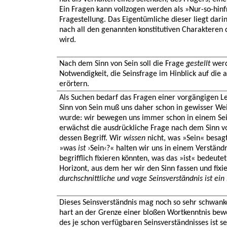
Ein Fragen kann vollzogen werden als »Nur-so-hinfr
Fragestellung. Das Eigentümliche dieser liegt darin
nach all den genannten konstitutiven Charakteren d
wird.
Nach dem Sinn von Sein soll die Frage
gestellt
werd
Notwendigkeit, die Seinsfrage im Hinblick auf die
erörtern.
Als Suchen bedarf das Fragen einer vorgängigen L
Sinn von Sein muß uns daher schon in gewisser We
wurde: wir bewegen uns immer schon in einem Sei
erwächst die ausdrückliche Frage nach dem Sinn v
dessen Begriff. Wir
wissen
nicht, was »Sein« besag
»was
ist
›Sein‹?« halten wir uns in einem Verständn
begrifflich fixieren könnten, was das »ist« bedeute
Horizont, aus dem her wir den Sinn fassen und fixie
durchschnittliche und vage Seinsverständnis ist ein
Dieses Seinsverständnis mag noch so sehr schwan
hart an der Grenze einer bloßen Wortkenntnis be
des je schon verfügbaren Seinsverständnisses ist s