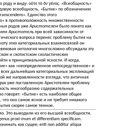
 роду и виду: οὔτε τὸ ὄν γένος. «Всеобщность»
довую всеобщность. «Бытие» по обозначению
ranscendens». Единство этого
о» в противоположность множественности
вных родов уже
Аристотелем
было понято как
тием
Аристотель
при всей зависимости от
гического вопроса перенес проблему бытия на
оту этих категориальных взаимосвязей он
евековая онтология многосложно обсуждала эту
ском и скотистском схоластических
йти к принципиальной ясности. И когда,
ие» как «неопределенное непосредственное» и
у всех дальнейших категориальных экспликаций
той же направленности взгляда, что античная
з рук уже поставленную Аристотелем проблему
ность многообразию содержательных
но говорят: «бытие» есть наиболее общее
, что оно самое ясное и не требует никакого
ытия скорее самое темное.
о. Это выводили из его высшей всеобщности.
 genus proxi-mum et differentiam specificam.
имать как сущее; enti non additur aliqua