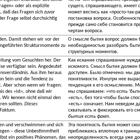
agen« oder als explizite
сущего, спрашивающего, имеет 
, daß das Fragen sich zuvor
может вестись как «просто-так-
er Frage selbst durchsichtig
постановка вопроса. Особенност
прежде само себе становится п
чертам вопроса.
en. Damit stehen wir vor der
О смысле бытия вопрос должен
 angeführten Strukturmomente zu
необходимостью разобрать быти
структурных моментов.
eitung vom Gesuchten her. Der
Как искание спрашивание нужда
ise verfügbar sein. Angedeutet
искомого. Смысл бытия должен 
nsverständnis. Aus ihm heraus
доступен. Было отмечено: мы дв
on Sein und die Tendenz zu
понятливости. Изнутри нее выра
t. Aber schon wenn wir fragen:
тенденция к его осмыслению. 
is des »ist«, ohne daß wir
мы спрашиваем: «что
есть
’быти
t. Wir kennen nicht einmal den
«есть», без того чтобы были спо
ren sollten.
Dieses
«есть» означает. Нам неведом д
 Faktum.
схватывать и фиксировать его с
бытия есть факт.
ken und verschwimmen und sich
Эта понятность бытия может скол
wegen – diese Unbestimmtheit
приближаясь вплотную к границе 
elbst ein positives Phänomen, das
неопределенность всегда уже до