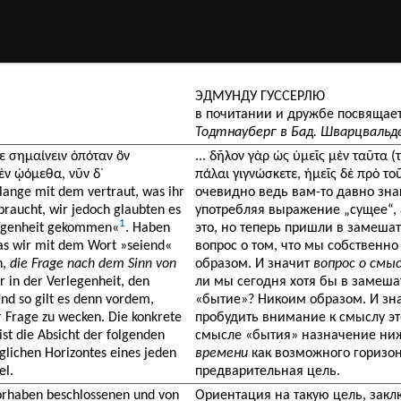
ЭДМУНДУ ГУССЕРЛЮ
в почитании и дружбе посвящае
Тодтнауберг в Бад. Шварцвальде
θε σημαίνειν ὁπόταν ὂν
... δῆλον γὰρ ὡς ὑμεῖς μὲν ταῦτα 
ὲν ᾠόμεθα, νῦν δ᾽
πάλαι γιγνώσκετε, ἡμεῖς δὲ πρὸ το
lange mit dem vertraut, was ihr
очевидно ведь вам-то давно знак
braucht, wir jedoch glaubten es
употребляя выражение „сущее“, 
1
rlegenheit gekommen«
. Haben
это, но теперь пришли в замеша
as wir mit dem Wort »seiend«
вопрос о том, что мы собственн
n,
die Frage nach dem Sinn von
образом. И значит
вопрос о смы
r in der Verlegenheit, den
ли мы сегодня хотя бы в замеша
nd so gilt es denn vordem,
«бытие»? Никоим образом. И зна
er Frage zu wecken. Die konkrete
пробудить внимание к смыслу это
ist die Absicht der folgenden
смысле «бытия» назначение ни
glichen Horizontes eines jeden
времени
как возможного горизон
el.
предварительная цель.
Vorhaben beschlossenen und von
Ориентация на такую цель, зак