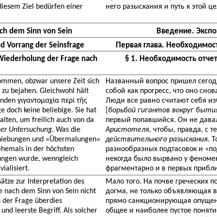
iesem Ziel bedürfen einer
него разыскания и путь к этой 
ach dem Sinn von Sein
Введение. Экспо
nd Vorrang der Seinsfrage
Первая глава. Необходимост
 Wiederholung der Frage nach
§ 1. Необходимость отче
kommen, obzwar unsere Zeit sich
Названный вопрос пришел сегодн
 zu bejahen. Gleichwohl hält
собой как прогресс, что оно сно
nden γιγαντομαχία περὶ τῆς
Люди все равно считают себя и
e doch keine beliebige. Sie hat
[
борьбой гигантов вокруг быти
lten, um freilich auch von da
первый попавшийся. Он не дав
her Untersuchung
. Was die
Аристотеля,
чтобы, правда, с те
chiebungen und »Übermalungen«
действительного разыскания.
То
hemals in der höchsten
разнообразных подтасовок и «по
ngen wurde, wenngleich
некогда было вырвано у феном
ialisiert.
фрагментарно и в первых прибл
ätze zur Interpretation des
Мало того. На почве греческих 
e nach dem Sinn von Sein nicht
догма, не только объявляющая 
s der Frage überdies
прямо санкционирующая опущени
und leerste Begriff. Als solcher
общее и наиболее пустое понятие