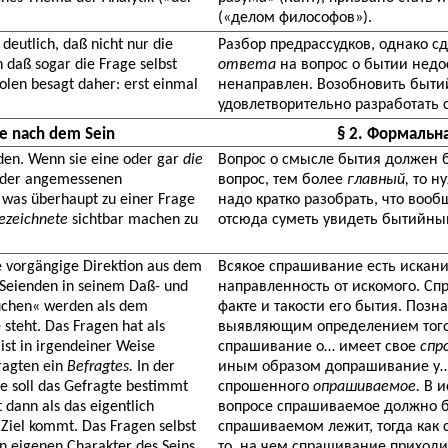
(«делом философов»).
deutlich, daß nicht nur die
Разбор предрассудков, однако сд
 daß sogar die Frage selbst
ответа
на вопрос о бытии недос
holen besagt daher: erst einmal
ненаправлен. Возобновить быти
удовлетворительно разработать 
ge nach dem Sein
§ 2. Формальна
en. Wenn sie eine oder gar
die
Вопрос о смысле бытия должен
n der angemessenen
вопрос, тем более
главный,
то ну
 was überhaupt zu einer Frage
надо кратко разобрать, что воо
ezeichnete
sichtbar machen zu
отсюда суметь увидеть бытийны
ne vorgängige Direktion aus dem
Всякое спрашивание есть искани
 Seienden in seinem Daß- und
направленность от искомого. Сп
uchen« werden als dem
факте и такости его бытия. Поз
steht. Das Fragen hat als
выявляющим определением того,
 ist in irgendeiner Weise
спрашивание о… имеет свое
спр
ragten ein
Befragtes.
In der
иным образом допрашивание у…
ge soll das Gefragte bestimmt
спрошенного
опрашиваемое.
В и
 dann als das eigentlich
вопросе спрашиваемое должно б
 Ziel kommt. Das Fragen selbst
спрашиваемом лежит, тогда как
en eigenen Charakter des Seins.
то, на чем спрашивание приходи