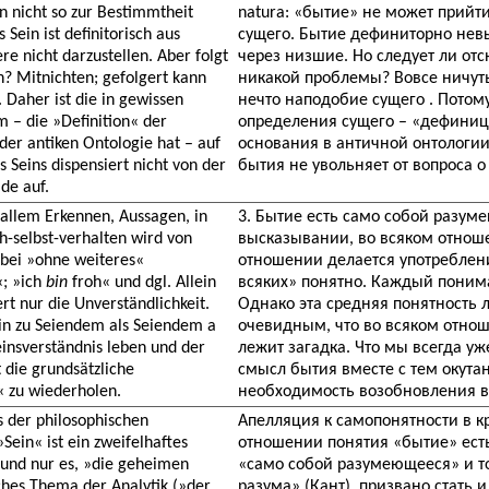
n nicht so zur Bestimmtheit
natura: «бытие» не может прийт
ein ist definitorisch aus
сущего. Бытие дефиниторно нев
re nicht darzustellen. Aber folgt
через низшие. Но следует ли от
? Mitnichten; gefolgert kann
никакой проблемы? Вовсе ничуть
 Daher ist die in gewissen
нечто наподобие сущего . Потом
 – die »Definition« der
определения сущего – «дефиниц
 der antiken Ontologie hat – auf
основания в античной онтологи
 Seins dispensiert nicht von der
бытия не увольняет от вопроса о
de auf.
n allem Erkennen, Aussagen, in
3. Бытие есть само собой разум
h-selbst-verhalten wird von
высказывании, во всяком отноше
abei »ohne weiteres«
отношении делается употреблен
; »ich
bin
froh« und dgl. Allein
всяких» понятно. Каждый поним
rt nur die Unverständlichkeit.
Однако эта средняя понятность 
ein zu Seiendem als Seiendem a
очевидным, что во всяком отнош
Seinsverständnis leben und der
лежит загадка. Что мы всегда у
t die grundsätzliche
смысл бытия вместе с тем окута
« zu wiederholen.
необходимость возобновления в
s der philosophischen
Апелляция к самопонятности в к
Sein« ist ein zweifelhaftes
отношении понятия «бытие» есть
 und nur es, »die geheimen
«само собой разумеющееся» и т
ches Thema der Analytik (»der
разума» (Кант), призвано стать 