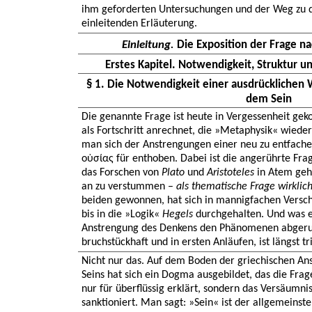
ihm geforderten Untersuchungen und der Weg zu d
einleitenden Erläuterung.
Einleitung.
Die Exposition der Frage n
Erstes Kapitel. Notwendigkeit, Struktur u
§ 1. Die Notwendigkeit einer ausdrücklichen
dem Sein
Die genannte Frage ist heute in Vergessenheit ge
als Fortschritt anrechnet, die »Metaphysik« wieder
man sich der Anstrengungen einer neu zu entfache
οὐσίας für enthoben. Dabei ist die angerührte Frag
das Forschen von
Plato
und
Aristoteles
in Atem geha
an zu verstummen –
als thematische Frage wirklic
beiden gewonnen, hat sich in mannigfachen Vers
bis in die »Logik«
Hegels
durchgehalten. Und was e
Anstrengung des Denkens den Phänomenen abgeru
bruchstückhaft und in ersten Anläufen, ist längst triv
Nicht nur das. Auf dem Boden der griechischen Ans
Seins hat sich ein Dogma ausgebildet, das die Frag
nur für überflüssig erklärt, sondern das Versäumni
sanktioniert. Man sagt: »Sein« ist der allgemeinste 