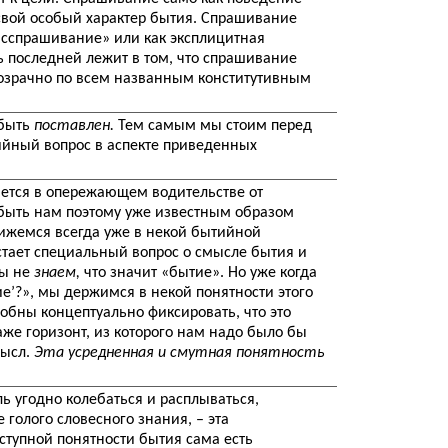
свой особый характер бытия. Спрашивание
расспрашивание» или как эксплицитная
ь последней лежит в том, что спрашивание
розрачно по всем названным конститутивным
 быть
поставлен.
Тем самым мы стоим перед
йный вопрос в аспекте приведенных
ется в опережающем водительстве от
быть нам поэтому уже известным образом
ижемся всегда уже в некой бытийной
стает специальный вопрос о смысле бытия и
Мы не
знаем,
что значит «бытие». Но уже когда
е’?», мы держимся в некой понятности этого
собны концептуально фиксировать, что это
аже горизонт, из которого нам надо было бы
мысл.
Эта усредненная и смутная понятность
ь угодно колебаться и расплываться,
голого словесного знания, – эта
ступной понятности бытия сама есть