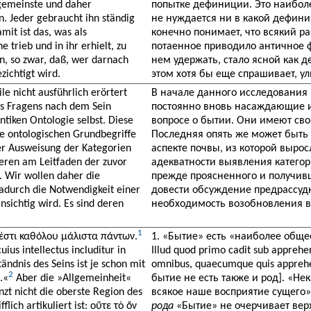
lgemeinste und daher
попытке дефиниции. Это наибол
n. Jeder gebraucht ihn ständig
не нуждается ни в какой дефини
mit ist das, was als
конечно понимает, что всякий ра
 trieb und in ihr erhielt, zu
потаенное приводило античное ф
n, so zwar, daß, wer darnach
нем удержать, стало ясной как д
zichtigt wird.
этом хотя бы еще спрашивает, у
e nicht ausführlich erörtert
В начале данного исследования 
nes Fragens nach dem Sein
постоянно вновь насаждающие и
ntiken Ontologie selbst. Diese
вопросе о бытии. Они имеют сво
ie ontologischen Grundbegriffe
Последняя опять же может быть 
er Ausweisung der Kategorien
аспекте почвы, из которой выро
tieren am Leitfaden der zuvor
адекватности выявления категор
 Wir wollen daher die
прежде проясненного и получивш
dadurch die Notwendigkeit einer
довести обсуждение предрассудк
sichtig wird. Es sind deren
необходимость возобновления во
1
ν ἐστι καθόλου μάλιστα πάντων.
1. «Бытие» есть «наиболее общее
ius intellectus includitur in
Illud quod primo cadit sub apprehens
ndnis des Seins ist je schon mit
omnibus, quaecumque quis appreh
2
.«
Aber die »Allgemeinheit«
бытие не есть также и род]. «Не
zt nicht die oberste Region des
всякое наше восприятие сущего»
lich artikuliert ist: οὔτε τὸ ὄν
рода
«Бытие» не очерчивает вер