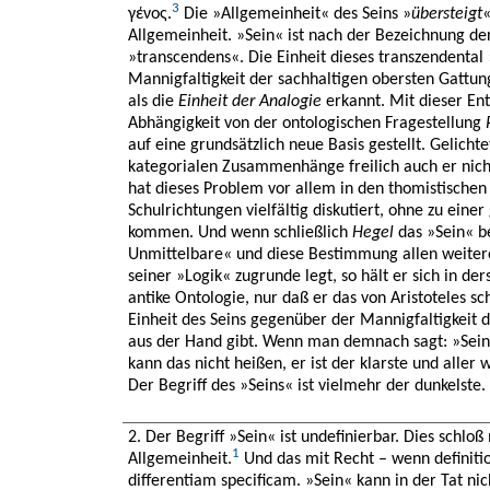
3
γένος.
Die »Allgemeinheit« des Seins »
übersteigt
«
Allgemeinheit. »Sein« ist nach der Bezeichnung der
»transcendens«. Die Einheit dieses transzendenta
Mannigfaltigkeit der sachhaltigen obersten Gattun
als die
Einheit der Analogie
erkannt. Mit dieser En
Abhängigkeit von der ontologischen Fragestellung
auf eine grundsätzlich neue Basis gestellt. Gelichte
kategorialen Zusammenhänge freilich auch er nicht
hat dieses Problem vor allem in den thomistischen 
Schulrichtungen vielfältig diskutiert, ohne zu einer
kommen. Und wenn schließlich
Hegel
das »Sein« b
Unmittelbare« und diese Bestimmung allen weitere
seiner »Logik« zugrunde legt, so hält er sich in der
antike Ontologie, nur daß er das von Aristoteles s
Einheit des Seins gegenüber der Mannigfaltigkeit 
aus der Hand gibt. Wenn man demnach sagt: »Sein« 
kann das nicht heißen, er ist der klarste und aller
Der Begriff des »Seins« ist vielmehr der dunkelste.
2. Der Begriff »Sein« ist undefinierbar. Dies schlo
1
Allgemeinheit.
Und das mit Recht – wenn definitio
differentiam specificam. »Sein« kann in der Tat nic