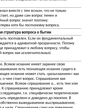
елал вместе с тем ясным, что не только
тает, но даже сам вопрос темен и
йный вопрос значит поэтому:
сперва хотя бы
постановку
вопроса.
я структура вопроса о бытии
 быть
поставлен.
Если он фундаментальный
ждается в адекватной прозрачности. Потому
бще принадлежит к любому вопросу, чтобы
й вопрос как
исключительный.
е. Всякое искание имеет заранее свою
рашивание есть познающее искание сущего в
нающее искание может стать «разысканием» как
 о чем стоит вопрос. Спрашивание как
ошенное.
Всякое спрашивание о… есть тем или
 К спрашиванию принадлежит кроме
сследующем, т.е. специфически теоретическом
ыть определено и доведено до понятия. В
 собственно выведываемое
выспрашиваемое,
т к цели. Спрашивание само как поведение