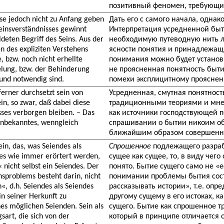
позитивный феномен, требующи
se jedoch nicht zu Anfang geben
Дать его с самого начала, однак
Seinsverständnisses gewinnt
Интерпретация усредненной быт
deten Begriff des Seins. Aus der
необходимую путеводную нить л
n des expliziten Verstehens
ясности понятия и принадлежащи
 bzw. noch nicht erhellte
понимания можно будет установи
elung, bzw. der Behinderung
не проясненная понятность быти
 und notwendig sind.
помехи эксплицитному проясне
ferner durchsetzt sein von
Усредненная, смутная понятност
n, so zwar, daß dabei diese
традиционными теориями и мнени
ses verborgen bleiben. – Das
как источники господствующей п
Unbekanntes, wenngleich
спрашивании о бытии никоим об
ближайшим образом совершенн
in, das, was Seiendes als
Спрошенное
подлежащего разрабо
es wie immer erörtert werden,
сущее как сущее, то, в виду чего
 nicht selbst ein Seiendes. Der
понято. Бытие сущего само не «
nsproblems besteht darin, nicht
понимании проблемы бытия состо
«, d.h. Seiendes als Seiendes
рассказывать истории», т.е. опр
n seiner Herkunft zu
другому сущему в его истоках, 
nes möglichen Seienden. Sein als
сущего. Бытие как спрошенное т
art, die sich von der
который в принципе отличается о