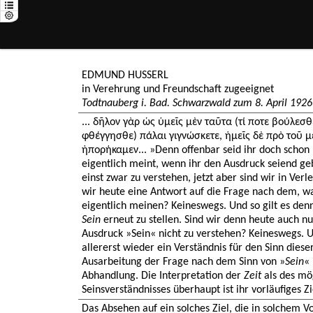
EDMUND HUSSERL
in Verehrung und Freundschaft zugeeignet
Todtnauberg i. Bad. Schwarzwald zum 8. April 1926
... δῆλον γὰρ ὡς ὑμεῖς μὲν ταῦτα (τί ποτε βούλεσ
φθέγγησθε) πάλαι γιγνώσκετε, ἡμεῖς δὲ πρὸ τοῦ μ
ἠπορήκαμεν... »Denn offenbar seid ihr doch schon 
eigentlich meint, wenn ihr den Ausdruck seiend ge
einst zwar zu verstehen, jetzt aber sind wir in Ve
wir heute eine Antwort auf die Frage nach dem, w
eigentlich meinen? Keineswegs. Und so gilt es den
Sein
erneut zu stellen. Sind wir denn heute auch nu
Ausdruck »Sein« nicht zu verstehen? Keineswegs. U
allererst wieder ein Verständnis für den Sinn dies
Ausarbeitung der Frage nach dem Sinn von »
Sein
« 
Abhandlung. Die Interpretation der
Zeit
als des mö
Seinsverständnisses überhaupt ist ihr vorläufiges Zi
Das Absehen auf ein solches Ziel, die in solchem 