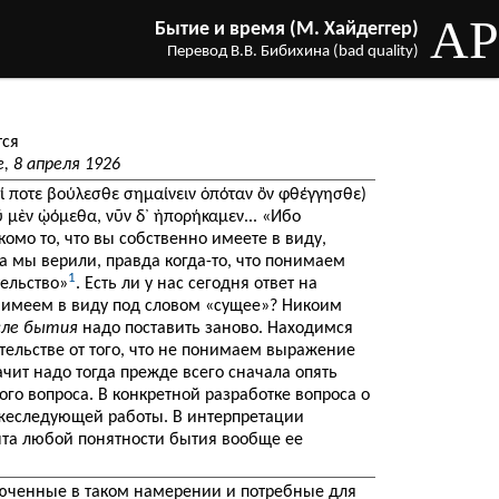
AP
Бытие и время (М. Хайдеггер)
Перевод В.В. Бибихина (bad quality)
тся
, 8 апреля 1926
(τί ποτε βούλεσθε σημαίνειν ὁπόταν ὂν φθέγγησθε)
ῦ μὲν ᾠόμεθα, νῦν δ᾽ ἠπορήκαμεν... «Ибо
омо то, что вы собственно имеете в виду,
а мы верили, правда когда-то, что понимаем
1
тельство»
. Есть ли у нас сегодня ответ на
о имеем в виду под словом «сущее»? Никоим
сле бытия
надо поставить заново. Находимся
тельстве от того, что не понимаем выражение
чит надо тогда прежде всего сначала опять
го вопроса. В конкретной разработке вопроса о
жеследующей работы. В интерпретации
та любой понятности бытия вообще ее
люченные в таком намерении и потребные для