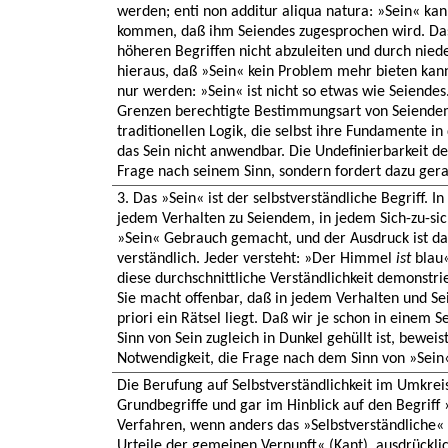
werden; enti non additur aliqua natura: »Sein« kan
kommen, daß ihm Seiendes zugesprochen wird. Das S
höheren Begriffen nicht abzuleiten und durch niede
hieraus, daß »Sein« kein Problem mehr bieten kann
nur werden: »Sein« ist nicht so etwas wie Seiendes.
Grenzen berechtigte Bestimmungsart von Seiendem
traditionellen Logik, die selbst ihre Fundamente in
das Sein nicht anwendbar. Die Undefinierbarkeit des
Frage nach seinem Sinn, sondern fordert dazu gera
3. Das »Sein« ist der selbstverständliche Begriff. I
jedem Verhalten zu Seiendem, in jedem Sich-zu-sic
»Sein« Gebrauch gemacht, und der Ausdruck ist d
verständlich. Jeder versteht: »Der Himmel
ist
blau«
diese durchschnittliche Verständlichkeit demonstrie
Sie macht offenbar, daß in jedem Verhalten und S
priori ein Rätsel liegt. Daß wir je schon in einem 
Sinn von Sein zugleich in Dunkel gehüllt ist, beweis
Notwendigkeit, die Frage nach dem Sinn von »Sein
Die Berufung auf Selbstverständlichkeit im Umkrei
Grundbegriffe und gar im Hinblick auf den Begriff »
Verfahren, wenn anders das »Selbstverständliche«
Urteile der gemeinen Vernunft« (Kant), ausdrückli