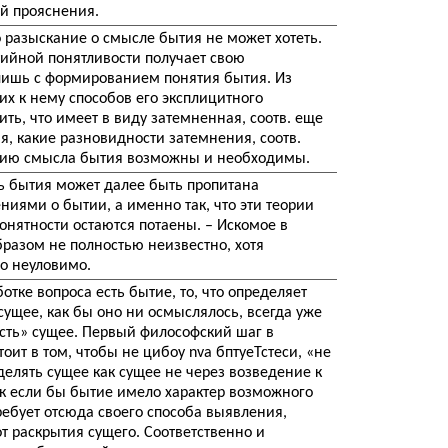
й прояснения.
о разыскание о смысле бытия не может хотеть.
ийной понятливости получает свою
ишь с формированием понятия бытия. Из
х к нему способов его эксплицитного
ть, что имеет в виду затемненная, соотв. еще
я, какие разновидности затемнения, соотв.
нию смысла бытия возможны и необходимы.
ь бытия может далее быть пропитана
ями о бытии, а именно так, что эти теории
онятности остаются потаены. – Искомое в
разом не полностью неизвестно, хотя
о неуловимо.
тке вопроса есть бытие, то, что определяет
 сущее, как бы оно ни осмыслялось, всегда уже
есть» сущее. Первый философский шаг в
ит в том, чтобы не цибоу nva бптуеТстеси, «не
еделять сущее как сущее не через возведение к
как если бы бытие имело характер возможного
ребует отсюда своего способа выявления,
т раскрытия сущего. Соответственно и