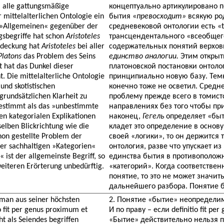
 alle gattungsmäßige
концептуально артикулировано по
 mittelalterlichen Ontologie ein
бытия «
превосходит»
всякую ро
l »Allgemeinen« gegenüber der
средневековой онтологии есть «t
gsbegriffe hat schon
Aristoteles
трансцендентального «всеобщег
tdeckung hat
Aristoteles
bei aller
содержательных понятий верхо
Platons
das Problem des Seins
единство аналогии.
Этим откры
t hat das Dunkel dieser
платоновской постановки онтоло
. Die mittelalterliche Ontologie
принципиально новую базу. Темн
und skotistischen
конечно тоже не осветил. Средн
 grundsätzlichen Klarheit zu
проблему прежде всего в томист
estimmt als das »unbestimmte
направлениях без того чтобы при
n kategorialen Explikationen
наконец,
Гегель
определяет «быт
selben Blickrichtung wie die
кладет это определение в основ
chon gestellte Problem der
своей «логики», то он держится 
der sachhaltigen »Kategorien«
онтология, разве что упускает и
ist der allgemeinste Begriff, so
единства бытия в противополож
 weiteren Erörterung unbedürftig.
«категорий». Когда соответствен
понятие, то это не может значить
дальнейшего разбора. Понятие б
ß man aus seiner höchsten
2. Понятие «бытие» неопределим
 fit per genus proximum et
И по праву – если definitio fit per
ht als Seiendes begriffen
«Бытие» действительно нельзя пон