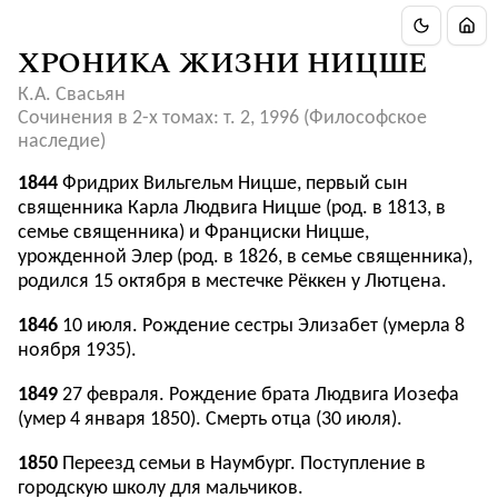
ХРОНИКА ЖИЗНИ НИЦШЕ
К.А. Свасьян
Сочинения в 2-х томах: т. 2, 1996 (Философское
наследие)
1844
Фридрих Вильгельм Ницше, первый сын
священника Карла Людвига Ницше (род. в 1813, в
семье священника) и Франциски Ницше,
урожденной Элер (род. в 1826, в семье священника),
родился 15 октября в местечке Рёккен у Лютцена.
1846
10 июля. Рождение сестры Элизабет (умерла 8
ноября 1935).
1849
27 февраля. Рождение брата Людвига Иозефа
(умер 4 января 1850). Смерть отца (30 июля).
1850
Переезд семьи в Наумбург. Поступление в
городскую школу для мальчиков.