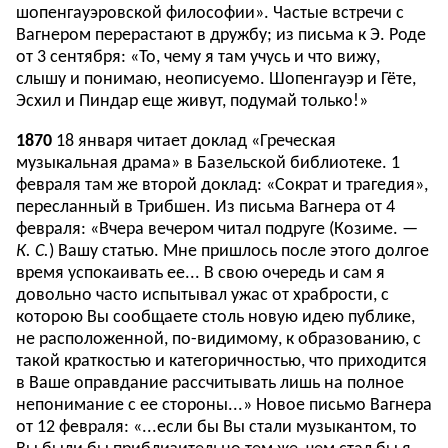
шопенгауэровской философии». Частые встречи с
Вагнером перерастают в дружбу; из письма к Э. Роде
от 3 сентября: «То, чему я там учусь и что вижу,
слышу и понимаю, неописуемо. Шопенгауэр и Гёте,
Эсхил и Пиндар еще живут, подумай только!»
1870
18 января читает доклад «Греческая
музыкальная драма» в Базельской библиотеке. 1
февраля там же второй доклад: «Сократ и трагедия»,
пересланный в Трибшен. Из письма Вагнера от 4
февраля: «Вчера вечером читал подруге (Козиме. —
К. С.
) Вашу статью. Мне пришлось после этого долгое
время успокаивать ее... В свою очередь и сам я
довольно часто испытывал ужас от храбрости, с
которою Вы сообщаете столь новую идею публике,
не расположенной, по-видимому, к образованию, с
такой краткостью и категоричностью, что приходится
в Ваше оправдание рассчитывать лишь на полное
непонимание с ее стороны...» Новое письмо Вагнера
от 12 февраля: «...если бы Вы стали музыкантом, то