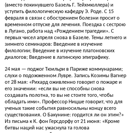
(вместо покинувшего Базель Г. Тейхмюллера) и
уступить филологическую кафедру Э. Роде. С 15
февраля в связи с обострением болезни просит о
временном отпуске для лечения. Поездка с сестрою
в Лугано, работа над «Рождением трагедии». С
первых чисел апреля снова в Базеле. Темы летнего и
зимнего семинаров: Введение в изучение
филологии; Введение в изучение платоновских
диалогов; Введение в латинскую эпиграфику.
24 мая — поджог Тюильри в Париже коммунарами;
слухи о подожженном Лувре. Запись Козимы Вагнер
от 28 мая: «Рихард оживленно говорит о пожаре и
его значении: «если вы не способны снова
создавать полотна, то вы не стоите того, чтобы
обладать ими». Профессор Ницше говорит, что для
ученых такие события равносильны концу всего
существования. О Бакунине: гордится ли он этим?»
Из письма к К. фон Герсдорфу от 21 июня: «Кроме
битвы наций нас ужаснула та голова