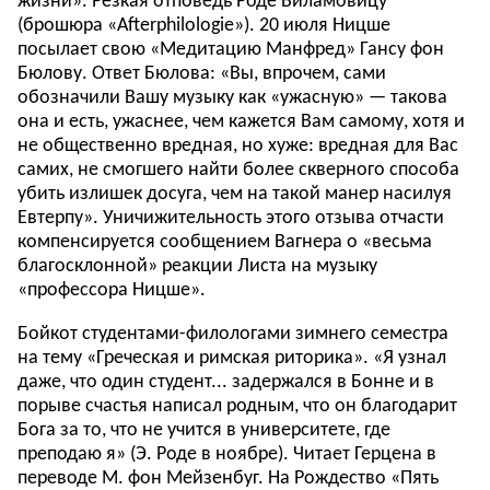
жизни». Резкая отповедь Роде Виламовицу
(брошюра «Afterphilologie»). 20 июля Ницше
посылает свою «Медитацию Манфред» Гансу фон
Бюлову. Ответ Бюлова: «Вы, впрочем, сами
обозначили Вашу музыку как «ужасную» — такова
она и есть, ужаснее, чем кажется Вам самому, хотя и
не общественно вредная, но хуже: вредная для Вас
самих, не смогшего найти более скверного способа
убить излишек досуга, чем на такой манер насилуя
Евтерпу». Уничижительность этого отзыва отчасти
компенсируется сообщением Вагнера о «весьма
благосклонной» реакции Листа на музыку
«профессора Ницше».
Бойкот студентами-филологами зимнего семестра
на тему «Греческая и римская риторика». «Я узнал
даже, что один студент... задержался в Бонне и в
порыве счастья написал родным, что он благодарит
Бога за то, что не учится в университете, где
преподаю я» (Э. Роде в ноябре). Читает Герцена в
переводе Μ. фон Мейзенбуг. На Рождество «Пять