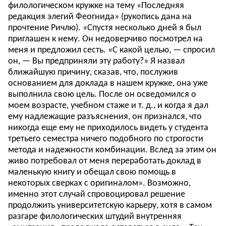
филологическом кружке на тему «Последняя
редакция элегий Феогнида» (рукопись дана на
прочтение Ричлю). «Спустя несколько дней я был
приглашен к нему. Он недоверчиво посмотрел на
меня и предложил сесть. «С какой целью, — спросил
он, — Вы предприняли эту работу?» Я назвал
ближайшую причину, сказав, что, послужив
основанием для доклада в нашем кружке, она уже
выполнила свою цель. После он осведомился о
моем возрасте, учебном стаже и т. д., и когда я дал
ему надлежащие разъяснения, он признался, что
никогда еще ему не приходилось видеть у студента
третьего семестра ничего подобного по строгости
метода и надежности комбинации. Вслед за этим он
живо потребовал от меня переработать доклад в
маленькую книгу и обещал свою помощь в
некоторых сверках с оригиналом». Возможно,
именно этот случай спровоцировал решение
продолжить университетскую карьеру, хотя в самом
разгаре филологических штудий внутренняя