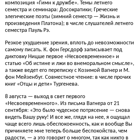
композиция «Гимн к дружбе». Темы летнего
семестра и семинара: Досократики; Греческие
элегические поэты (зимний семестр — Жизнь и
произведения Платона); в числе слушателей летнего
семестра Пауль Рэ.
Резкое ухудшение зрения, вплоть до невозможности
самому писать. К. фон Герсдорф записывает под
диктовку Ницше первое «Несвоевременное» и
статью «Об истине и лжи во внеморальном смысле»,
а также ведет его переписку с Козимой Вагнер и М.
фон Мейзенбуг. Совместное чтение: в числе прочих
книг «Отцы и дети» Тургенева.
8 августа — выход в свет первого
«Несвоевременного». Из письма Вагнера от 21
сентября: «Это было чудесное потрясение — снова
видеть Вашу руку! И все же, глядя на нее, я ощущал
чаще всего лишь обеспокоенность, как и вообще Вы
причиняете мне теперь больше беспокойства, чем
радости, — а это говорит о многом, так как никто в