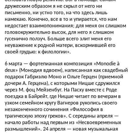
дружеским образом я не скрыл от него ни
письменно, ни устно того, на что здесь лишь
намекаю. Конечно, все в то и упирается, что нам
недостает взаимопонимания; для меня он слишком
головокружительно высок, для него я слишком
гусенично ползуч. Больше всего злит меня его
неуважение к родной матери, вскормившей его
своей грудью: к филологии».
6 марта — фортепианная композиция «Monodie à
deux» (Монодия вдвоем), написанная как свадебный
подарок Габриэлю Моно и Ольге Герцен (приемной
дочери А. Герцена), с которыми Ницше сдружился
через М. фоц Мейзенбуг. На Пасху вместе с Роде
поездка в Байрейт, где Ницше читает по вечерам в
узком семейном кругу Вагнеров рукопись своего
незаконченного сочинения «Философия в
трагическую эпоху греков». С середины апреля —
начало работы над первым из «Несвоевременных
размышлений». 24 апреля — новая музыкальная