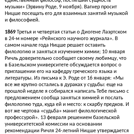
единственный философ, постигший сущность
музыки» (Эрвину Роде, 9 ноября). Вагнер просит
Ницше посещать его для взаимных занятий музыкой
и философией.
1869
Третья и четвертая статьи о Диогене Лаэртском
в 24-м номере «Рейнского научного журнала». В
самом начале года Ницше решает оставить
филологию и заняться изучением химии; 10 января
Ричль доверительно сообщает своему любимцу, что
в Базельском университете обсуждается вопрос о
приглашении его на кафедру греческого языка и
литературы. Из письма к Э. Роде от 16 января: «Мы
все же крупно остались в дураках у судьбы: еще на
прошлой неделе я собирался написать Тебе письмо с
предложением сообща заняться химией и послать
филологию туда, куда ей и место: к скарбу предков. И
вот же чертова «судьба» манит филологической
профессурой». 13 февраля решением базельской
университетской комиссии на основании
рекомендации Ричля 24-летний Ницше утверждается