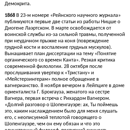
Демокрита.
1868
В 23-м номере «Рейнского научного журнала»
публикуются первые две статьи из работы Ницше о
Диогене Лаэртском. В марте освобождается от
воинской службы из-за сильной травмы, полученной
при неудачном прыжке на коня (повреждение
грудной кости и воспаление грудных мускулов).
Вынашивает план диссертации на тему «Понятие
органического со времен Канта». Резкая критика
современной филологии. 28 октября после
прослушивания увертюр к «Тристану» и
«Мейстерзингерам» полное обращение в
вагнерианство. 8 ноября вечером в Лейпциге в доме
ориенталиста Г. Брокгауза, женатого на сестре
Вагнера, первая встреча с Рихардом Вагнером.
«Долгий разговор о Шопенгауэре: ах, Ты поймешь
это, каким наслаждением было для меня слушать
его, с неописуемой теплотой говорящего о
Шопенгауэре, чем он ему обязан и что это