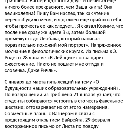
Трибшена. Вагнер: «Дорогой друг! Я не читал еще
ничего более прекрасного, чем Ваша книга! Она
великолепна! Пишу Вам наспех, так как чтение
перевозбудило меня, и я должен еще прийти в себя,
чтобы прочесть ее как следует... Я сказал Козиме, что
после нее сразу же идете Вы; затем большой
промежуток до Ленбаха, который написал
поразительно похожий мой портрет». Напряженное
молчание в филологических кругах. Из письма к Э.
Роде от 28 января: «В Лейпциге снова царит
ожесточение. Никто не пошлет мне оттуда и
словечка. Даже Ричль».
С января до марта пять лекций на тему «О
будущности наших образовательных учреждений».
По возвращении из Трибшена 21 января узнает, что
студенты собираются устроить в его честь факельное
шествие; отговаривает их от этого намерения.
Совместные планы с Вагнером в связи с
предстоящим открытием Байрейта. 29 февраля
восторженное письмо от Листа по поводу