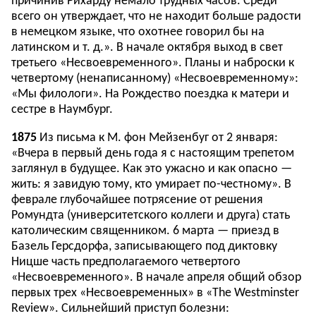
причинив Рихарду немало трудных часов. Среди
всего он утверждает, что не находит больше радости
в немецком языке, что охотнее говорил бы на
латинском и т. д.». В начале октября выход в свет
третьего «Несвоевременного». Планы и наброски к
четвертому (ненаписанному) «Несвоевременному»:
«Мы филологи». На Рождество поездка к матери и
сестре в Наумбург.
1875
Из письма к М. фон Мейзенбуг от 2 января:
«Вчера в первый день года я с настоящим трепетом
заглянул в будущее. Как это ужасно и как опасно —
жить: я завидую тому, кто умирает по-честному». В
феврале глубочайшее потрясение от решения
Ромундта (университетского коллеги и друга) стать
католическим священником. 6 марта — приезд в
Базель Герсдорфа, записывающего под диктовку
Ницше часть предполагаемого четвертого
«Несвоевременного». В начале апреля общий обзор
первых трех «Несвоевременных» в «The Westminster
Review». Сильнейший приступ болезни: