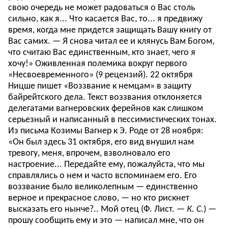
свою очередь не может радоваться о Вас столь
сильно, как я... Что касается Вас, то... я предвижу
время, когда мне придется защищать Вашу книгу от
Вас самих. — Я снова читал ее и клянусь Вам Богом,
что считаю Вас единственным, кто знает, чего я
хочу!» Оживленная полемика вокруг первого
«Несвоевременного» (9 рецензий). 22 октября
Ницше пишет «Воззвание к немцам» в защиту
байрейтского дела. Текст воззвания отклоняется
делегатами вагнеровских ферейнов как слишком
серьезный и написанный в пессимистических тонах.
Из письма Козимы Вагнер к Э. Роде от 28 ноября:
«Он был здесь 31 октября, его вид внушил нам
тревогу, меня, впрочем, взволновало его
настроение... Передайте ему, пожалуйста, что мы
справлялись о нем и часто вспоминаем его. Его
воззвание было великолепным — единственно
верное и прекрасное слово, — но кто рискнет
высказать его нынче?.. Мой отец (Ф. Лист. —
К. С.
) —
прошу сообщить ему и это — написал мне, что он