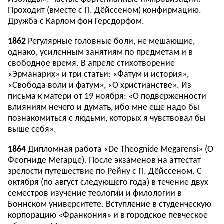
Проходит (вместе с П. Дёйссеном) конфирмацию.
Дружба с Карлом фон Герсдорфом.
1862
Регулярные головные боли, не мешающие,
однако, усиленным занятиям по предметам и в
свободное время. В апреле стихотворение
«Эрманарих» и три статьи: «Фатум и история»,
«Свобода воли и фатум», «О христианстве». Из
письма к матери от 19 ноября: «О подверженности
влияниям нечего и думать, ибо мне еще надо бы
познакомиться с людьми, которых я чувствовал бы
выше себя».
1864
Дипломная работа «De Theognide Megarensi» (О
Феогниде Мегарце). После экзаменов на аттестат
зрелости путешествие по Рейну с П. Дёйссеном. С
октября (по август следующего года) в течение двух
семестров изучение теологии и филологии в
Боннском университете. Вступление в студенческую
корпорацию «Франкония» и в городское певческое