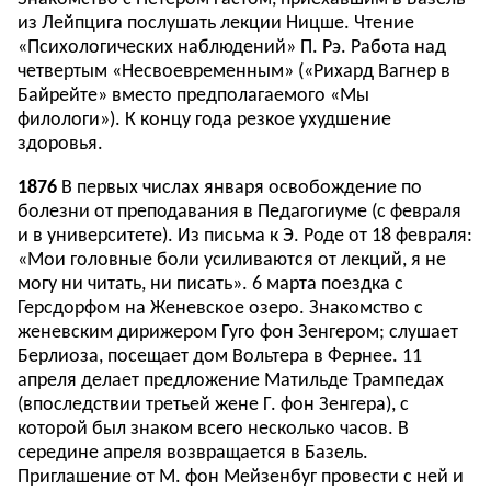
из Лейпцига послушать лекции Ницше. Чтение
«Психологических наблюдений» П. Рэ. Работа над
четвертым «Несвоевременным» («Рихард Вагнер в
Байрейте» вместо предполагаемого «Мы
филологи»). К концу года резкое ухудшение
здоровья.
1876
В первых числах января освобождение по
болезни от преподавания в Педагогиуме (с февраля
и в университете). Из письма к Э. Роде от 18 февраля:
«Мои головные боли усиливаются от лекций, я не
могу ни читать, ни писать». 6 марта поездка с
Герсдорфом на Женевское озеро. Знакомство с
женевским дирижером Гуго фон Зенгером; слушает
Берлиоза, посещает дом Вольтера в Фернее. 11
апреля делает предложение Матильде Трампедах
(впоследствии третьей жене Г. фон Зенгера), с
которой был знаком всего несколько часов. В
середине апреля возвращается в Базель.
Приглашение от М. фон Мейзенбуг провести с ней и