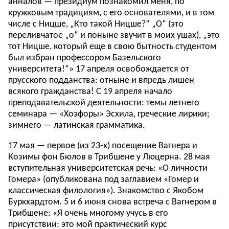
анналов — президиум познакомил меня, по
кружковым традициям, с его основателями, и в том
числе с Ницше, „Кто такой Ницше?“ „О“ (это
переливчатое „о“ и поныне звучит в моих ушах), „это
тот Ницше, который еще в свою бытность студентом
был избран профессором Базельского
университета!“» 17 апреля освобождается от
прусского подданства: отныне и впредь лишен
всякого гражданства! С 19 апреля начало
преподавательской деятельности: темы летнего
семинара — «Хоэфоры» Эсхила, греческие лирики;
зимнего — латинская грамматика.
17 мая — первое (из 23-х) посещение Вагнера и
Козимы фон Бюлов в Трибшене у Люцерна. 28 мая
вступительная университетская речь: «О личности
Гомера» (опубликована под заглавием «Гомер и
классическая филология»). Знакомство с Якобом
Буркхардтом. 5 и 6 июня снова встреча с Вагнером в
Трибшене: «Я очень многому учусь в его
присутствии: это мой практический курс