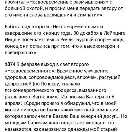
прочитал «Несвоевременные размышления» с
большой охотой, и просил меня передать автору от
его имени слова восхищения и симпатии».
Работа над вторым «Несвоевременным» и
завершение его к концу года. 30 декабря в Лейпциге
Ницше посещает семью Ричля. Бурный спор — «под
конец они остались при том, что я высокомерен и
презираю их».
1874
В феврале выход в свет второго
«Несвоевременного». Временное улучшение
здоровья, сопровождающееся, впрочем, растущей
депрессией (по Ясперсу, «начало
психоневротического процесса, вызванного
разрывом с Вагнером»). Из письма Вагнера от 6
апреля: «Среди прочего я обнаружил, что в моей
жизни никогда не было такой мужской компании,
которая заполняет в Базеле Ваш вечерний досуг... Но
молодым баричам явно недостает женщин: это
называется, как выразился однажды мой старый