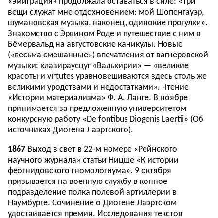
«эмиграция» продолжала оставаться в силе: «Три
вещи служат мне отдохновением: мой Шопенгауэр,
шумановская музыка, наконец, одинокие прогулки».
Знакомство с Эрвином Роде и путешествие с ним в
Бёмервальд на августовские каникулы. Новые
(«весьма смешанные») впечатления от вагнеровской
музыки: клавираусцуг «Валькирии» — «великие
красоты и virtutes уравновешиваются здесь столь же
великими уродствами и недостатками». Чтение
«Истории материализма» Ф. А. Ланге. В ноябре
принимается за предложенную университетом
конкурсную работу «De fontibus Diogenis Laertii» (Об
источниках Диогена Лаэртского).
1867
Выход в свет в 22-м номере «Рейнского
научного журнала» статьи Ницше «К истории
феогнидовского гномологиума». 9 октября
призывается на военную службу в конное
подразделение полка полевой артиллерии в
Наумбурге. Сочинение о Диогене Лаэртском
удостаивается премии. Исследования текстов