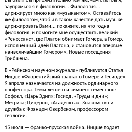
Вы были бы приблизительно тем же, чем стал бы я,
заупрямься я в филологии... Филология...
дирижирует мною как «музыкантом». Оставайтесь
же филологом, чтобы в таком качестве дать музыке
дирижировать Вами... покажите, на что годна
филология, и помогите мне осуществить великий
«Ренессанс», где Платон обнимает Гомера, а Гомер,
исполненный идей Платона, и становится впервые
наивеличайшим Гомером». Новые посещения
Трибшена.
В «Рейнском научном журнале» публикуется Статья
Ницше «Флорентийский трактат о Гомере и Гесиоде».
9 апреля назначается на должность ординарного
профессора. Темы летнего и зимнего семестров:
Софокл, «Царь Эдип»; Гесиод, «Труды и дни»;
Метрика; Цицерон, «Асадешгса». Знакомство и
дружба с Францем Овербеком, профессором
теологии.
15 июля — франко-прусская война. Ницше подает