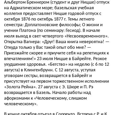
Альбертом Бреннером (студент и друг Ницше) отпуск
на Адриатическом море; базельская учебная
коллегия предоставляет Ницше годовой отпуск с
октября 1876 по октябрь 1877 г. Темы летнего
семестра: Доплатоновские философы; О жизни и
учении Платона (по семинару: Гесиод). В начале
июля выход в свет четвертого «Несвоевременного».
Открытка Вагнера: «Друг! Ваша книга невероятна! —
Откуда только у Вас такой опыт обо мне? —
Приезжайте скорее и приучите себя на репетициях к
впечатлениям!» 23 июля Ницше в Байрейте. Резкое
ухудшение здоровья. «Бегство» на неделю (с 6 по 12
августа) в Клингенбрунн. С 12 августа, уступая
уговорам сестры, возвращается в Байрейт и
присутствует на первом торжественном исполнении
«Золота Рейна». 27 августа с Э. Шюре и П. Рэ
возвращается в Базель. Начало работы над
афоризмами к «Человеческому, слишком
человеческому».
В конце октября отъезд в Сорренто. Встреча с Р. и К.