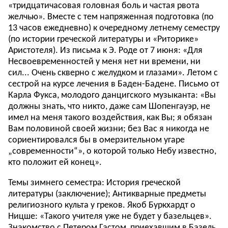
«тридцатичасовая головная боль и частая рвота
желчью». Вместе с тем напряженная подготовка (по
13 часов ежедневно) к очередному летнему семестру
(по истории греческой литературы и «Риторике»
Аристотеля). Из письма к Э. Роде от 7 июня: «Для
Несвоевременностей у меня нет ни времени, ни
сил... Очень скверно с желудком и глазами». Летом с
сестрой на курсе лечения в Баден-Бадене. Письмо от
Карла Фукса, молодого данцигского музыканта: «Вы
должны знать, что никто, даже сам Шопенгауэр, не
имел на меня такого воздействия, как Вы; я обязан
Вам половиной своей жизни; без Вас я никогда не
сориентировался бы в омерзительном угаре
„современности“», о которой только Небу известно,
кто положит ей конец».
Темы зимнего семестра: История греческой
литературы (заключение); Антикварные предметы
религиозного культа у греков. Якоб Буркхардт о
Ницше: «Такого учителя уже не будет у базельцев».
Знакомство с Петером Гастом, приехавшим в Базель