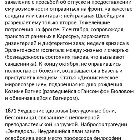
заявление с просьбой об отпуске и предоставлении
ему возможности отправиться на фронт, «в качестве
солдата или санитара»; нейтральная Швейцария
разрешает ему только второе. Тяжелейшие
потрясения на фронте. 7 сентября, сопровождая
транспорт раненых в Карлсруэ, заражается
дизентерией и дифтеритом зева; неделя кризиса в
Эрлангенском госпитале между жизнью и смертью
(безнадежность состояния такова, что вызывают
священника). К концу октября, не оправившись
полностью от болезни, возвращается в Базель и
приступает к лекциям. Статья «Дионисическое
мировоззрение», подаренная ко дню рождения
Козиме Вагнер (разведшейся с Гансом фон Бюловом
и обвенчавшейся с Вагнером).
1871
Ухудшение здоровья (желудочные боли,
бессонница), связанное с непомерной
преподавательской нагрузкой. Набросок трагедии
«Эмпедокл». Неудавшийся план занять
освободившееся место профессора философии