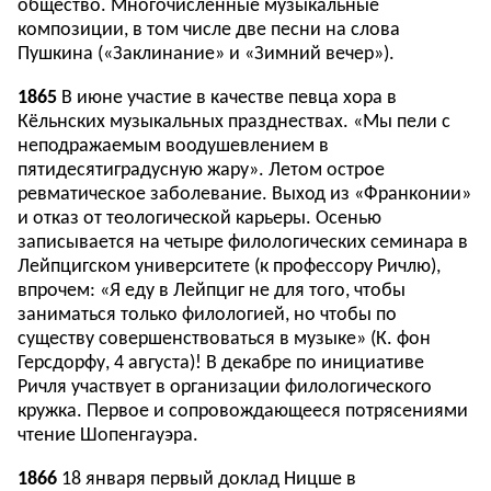
общество. Многочисленные музыкальные
композиции, в том числе две песни на слова
Пушкина («Заклинание» и «Зимний вечер»).
1865
В июне участие в качестве певца хора в
Кёльнских музыкальных празднествах. «Мы пели с
неподражаемым воодушевлением в
пятидесятиградусную жару». Летом острое
ревматическое заболевание. Выход из «Франконии»
и отказ от теологической карьеры. Осенью
записывается на четыре филологических семинара в
Лейпцигском университете (к профессору Ричлю),
впрочем: «Я еду в Лейпциг не для того, чтобы
заниматься только филологией, но чтобы по
существу совершенствоваться в музыке» (К. фон
Герсдорфу, 4 августа)! В декабре по инициативе
Ричля участвует в организации филологического
кружка. Первое и сопровождающееся потрясениями
чтение Шопенгауэра.
1866
18 января первый доклад Ницше в