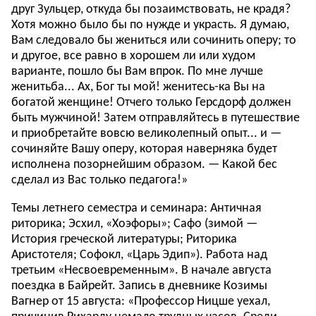
друг Зульцер, откуда бы позаимствовать, не крадя?
Хотя можно было бы по нужде и украсть. Я думаю,
Вам следовало бы жениться или сочинить оперу; то
и другое, все равно в хорошем ли или худом
варианте, пошло бы Вам впрок. По мне лучше
женитьба... Ах, Бог ты мой! женитесь-ка Вы на
богатой женщине! Отчего только Герсдорф должен
быть мужчиной! Затем отправляйтесь в путешествие
и приобретайте вовсю великолепный опыт... и —
сочиняйте Вашу оперу, которая наверняка будет
исполнена позорнейшим образом. — Какой бес
сделал из Вас только педагога!»
Темы летнего семестра и семинара: Античная
риторика; Эсхил, «Хоэфоры»; Сафо (зимой —
История греческой литературы; Риторика
Аристотеля; Софокл, «Царь Эдип»). Работа над
третьим «Несвоевременным». В начале августа
поездка в Байрейт. Запись в дневнике Козимы
Вагнер от 15 августа: «Профессор Ницше уехал,