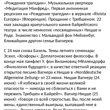
«Рождения трагедии». Музыкальная увертюра
«Медитация Манфред». Первая анонимная
рецензия на «Рождение трагедии» в журнале «Rivista
Europea» (Флоренция). Прощание с Трибшеном. 22
мая закладка краеугольного камня байрейтского
театра: в числе немногих «посвященных» Ницше и
Роде. Знакомство с Мальвидой фон Мейзенбуг,
ближайшим другом семьи Вагнеров.
С 24 мая снова Базель. Темы летнего семинара:
Эсхил, «Хоэфоры»; Доплатоновские философы. В
конце мая памфлет У. фон Виламовиц-Мёллендорфа
«Филология будущего»; в качестве ответной реакции
открытое письмо Вагнера к Ницше в «Norddeutsche
Allgemeine Zeitung» от 23 июня. Ницше Вагнеру (24
июня): «Я избежал в своей жизни великой
опасности — никогда не сблизиться с Вами и не
пережить Трибшен и Байрейт». Вагнер Ницше (25
июня): «Говоря со всей строгостью, Вы, после моей
жены, единственный выигрыш, выпавший мне в