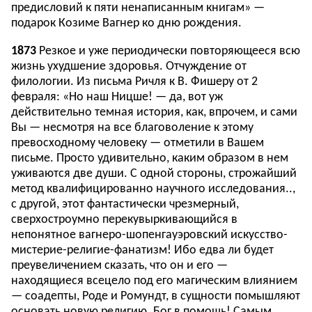
предисловий к пяти ненаписанным книгам» —
подарок Козиме Вагнер ко дню рождения.
1873
Резкое и уже периодически повторяющееся всю
жизнь ухудшение здоровья. Отчуждение от
филологии. Из письма Ричля к В. Фишеру от 2
февраля: «Но наш Ницше! — да, вот уж
действительно темная история, как, впрочем, и сами
Вы — несмотря на все благоволение к этому
превосходному человеку — отметили в Вашем
письме. Просто удивительно, каким образом в нем
уживаются две души. С одной стороны, строжайший
метод квалифицированно научного исследования..,
с другой, этот фантастически чрезмерный,
сверхостроумно перекувыркивающийся в
непонятное вагнеро-шопенгауэровский искусство-
мистерие-религие-фанатизм! Ибо едва ли будет
преувеличением сказать, что он и его —
находящиеся всецело под его магическим влиянием
— соадепты, Роде и Ромундт, в сущности помышляют
основать новую религию. Бог в помощь! Самым