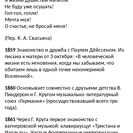
Я жизни душистый напиток
Не буду уже осушать!
Гоп-гоп, гопля!
Мечта моя!
О счастье, не бросай меня!
(Пер. К. А. Свасьяна)
1859
Знакомство и дружба с Паулем Дёйссеном. Из
письма к матери от 3 октября: «В человеческой
жизни есть мгновения, когда мы забываем, что
обитаем лишь в одной точке неизмеримой
Вселенной».
1860
Основывает совместно с друзьями детства В.
Пиндером и Г. Кругом музыкально-литературный
союз «Германия» (просуществовавший всего три
года).
1861
Через Г. Круга первое знакомство с
вагнеровской музыкой: клавираусцуг «Тристана и
Изольды». Частые фортепианные импровизации.