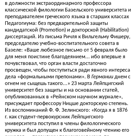
в должности экстраординарного профессора
классической филологии Базельского университета и
преподавателем греческого языка в старших классах
Педагогиума: без предварительной защиты
кандидатской (Promotion) и докторской (Habilitation)
диссертаций. Из письма Ричля к Вильгельму Фишеру,
председателю учебно-воспитательного совета в
Базеле: «Ваше любезное письмо от 5 февраля было
для меня поистине благодеянием... ибо впервые я
почувствовал, что орган власти достаточно
просвещен, чтобы поступиться ради явного интереса
дела «формальными препонами». В
Германии
днем с
огнем не сыщешь такого...» 23 марта Лейпцигский
университет без защиты и на основании статей,
опубликованных в «Рейнском научном журнале»,
присуждает профессору Ницше докторскую степень.
Из воспоминаний Ф. Ф. Зелинского: «Когда я в 1876
г. как студент-первокурсник Лейпцигского
университета поступил в члены филологического
кружка и был допущен к благоговейному чтению его