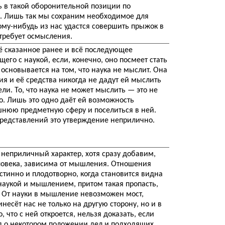
 в такой оборонительной позиции по
я. Лишь так мы сохраним необходимое для
кому-нибудь из нас удастся совершить прыжок в
 требует осмысления.
ё сказанное ранее и всё последующее
го с наукой, если, конечно, оно посмеет стать
сновывается на том, что наука не мыслит. Она
ия и её средства никогда не дадут ей мыслить
ли. То, что наука не может мыслить — это не
о. Лишь это одно даёт ей возможность
шнюю предметную сферу и поселиться в ней.
представлений это утверждение неприлично.
неприличный характер, хотя сразу добавим,
человека, зависима от мышления. Отношения
тинно и плодотворно, когда становится видна
наукой и мышлением, притом такая пропасть,
. От науки в мышление невозможен мост,
есёт нас не только на другую сторону, но и в
 что с ней откроется, нельзя доказать, если
д о некотором положении дел и подходящих