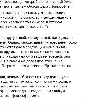
терес везде, который становится всё более
т знать, как там обстоят дела с философией.
 называются так потому, что мышление
илософии. Но осталось ли сегодня ещё хоть
ался человек в том смысле, в котором
ком слово «интересоваться?»
ть в кругу вещей, между вещей, находиться в
и ней. Однако сегодняшний интерес ценит одно
 что может уже в следующий момент стать
 другим, что нас столь же мало касается.
что, находя какую-то вещь интересной, они
м. На самом же деле такое отношение
 безразличного и вскоре отбрасывается как
ии, никоим образом не свидетельствует о
мы годами занимаемся сочинениями великих
 того, что мы мыслим или хотя бы готовы
софией может даже создать нам стойкую
раз мы «философствуем».