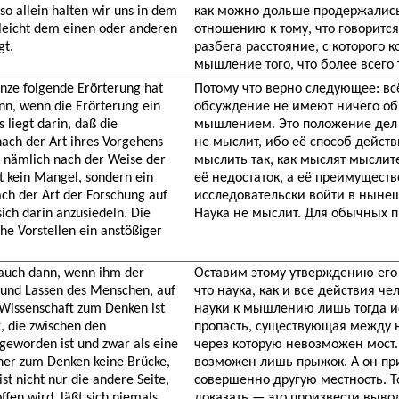
 allein halten wir uns in dem
как можно дольше продержались
lleicht dem einen oder anderen
отношению к тому, что говоритс
gt.
разбега расстояние, с которого 
мышление того, что более всего
anze folgende Erörterung hat
Потому что верно следующее: вс
nn, wenn die Erörterung ein
обсуждение не имеют ничего обще
 liegt darin, daß die
мышлением. Это положение дел о
 nach der Art ihres Vorgehens
не мыслит, ибо её способ действ
n nämlich nach der Weise der
мыслить так, как мыслят мыслите
t kein Mangel, sondern ein
её недостаток, а её преимуществ
nach der Art der Forschung auf
исследовательски войти в ныне
ich darin anzusiedeln. Die
Наука не мыслит. Для обычных 
he Vorstellen ein anstößiger
 auch dann, wenn ihm der
Оставим этому утверждению его 
n und Lassen des Menschen, auf
что наука, как и все действия 
 Wissenschaft zum Denken ist
науки к мышлению лишь тогда ис
, die zwischen den
пропасть, существующая между 
geworden ist und zwar als eine
через которую невозможен мост
her zum Denken keine Brücke,
возможен лишь прыжок. А он прин
st nicht nur die andere Seite,
совершенно другую местность. То,
ffen wird, läßt sich niemals
доказать — это произвести выво