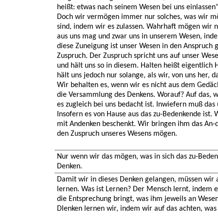
heißt: etwas nach seinem Wesen bei uns einlassen",
Doch wir vermögen immer nur solches, was wir mö
sind, indem wir es zulassen. Wahrhaft mögen wir nu
aus uns mag und zwar uns in unserem Wesen, inde
diese Zuneigung ist unser Wesen in den Anspruch
Zuspruch. Der Zuspruch spricht uns auf unser Wese
und hält uns so in diesem. Halten heißt eigentlich
hält uns jedoch nur solange, als wir, von uns her, 
Wir behalten es, wenn wir es nicht aus dem Gedäch
die Versammlung des Denkens. Worauf? Auf das, wa
es zugleich bei uns bedacht ist. Inwiefern muß das
Insofern es von Hause aus das zu-Bedenkende ist. 
mit Andenken beschenkt. Wir bringen ihm das An-d
den Zuspruch unseres Wesens mögen.
Nur wenn wir das mögen, was in sich das zu-Beden
Denken.
Damit wir in dieses Denken gelangen, müssen wir 
lernen. Was ist Lernen? Der Mensch lernt, indem e
die Entsprechung bringt, was ihm jeweils an Wese
Dlenken lernen wir, indem wir auf das achten, was 