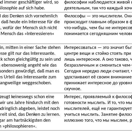
und immer geschäftiger wird, so
философии наблюдается живой ин
ilosophie auf sich habe.
деятельным, так что каждый хоче
l
das
Denken sich vornehmlich
Философы — это мыслители. Они
 daß heute ein Interesse für die
происходит главным образом в ф
s, wofür der Mensch sich nicht
что-нибудь, чем бы не интересов
e Mensch das »Interessieren«
понимается сегодняшним челове
in, mitten in einer Sache stehen
Интересоваться — это значит бы
sse gilt nur das Interessante.
центре вещи и стойко стоять пр
k schon gleichgültig zu sein und
лишь интересное. А оно таково,
n ebensowenig angeht wie das
безразличным и смениться чем-то
esonders gewürdigt, daß man es
Сегодня нередко люди считают, 
es Urteil das Interessante zum
удостаивают её своим внимание
 Langweilige weggeschoben.
принижает интересное до уровня
скучное.
ezeugt keineswegs schon eine
Интерес, проявляемый к философ
wir uns Jahre hindurch mit den
готовности мыслить. И то, что 
ringlich abgeben, leistet noch
мыслителей, ещё не гарантирует
eit sind, das Denken zu lernen.
учиться мыслить. Занятие фило
ogar am hartnäckigsten den
иллюзию того, что мы мыслим, 
h »philosophieren«.