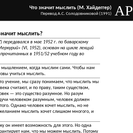
AP
Что значит мыслить (М. Хайдеггер)
Перевод А.С. Солодовниковой (1991)
значит мыслить?
7) передавался в мае 1952 г. по баварскому
еркурий» (VI, 1952), основан на цикле лекций
прочитанных в 1951/52 учебном году во
т мышлением, когда мыслим сами. Чтобы нам
товы учиться мыслить.
то учение, мы сразу понимаем, что мыслить мы
ека считают, и по праву, таким существом,
овек — это существо разумное. Но разум
дучи человеком разумным, человек должен
этого. Однако человек хочет мыслить, но не
 желанием мыслить хочет слишком многого, и
ку он имеет возможность для этого. Но одна
рантирует нам, что мы можем мыслить. Потому