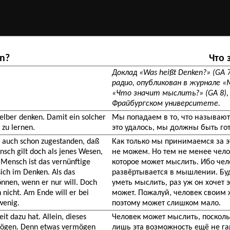
en?
Что 
Доклад «Was heißt Denken?» (GA 
радио, опубликован в журнале «М
«Что значит мыслить?» (GA 8), 
Фрайбургском университете.
elber denken. Damit ein solcher
Мы попадаем в то, что называю
 zu lernen.
это удалось, мы должны быть го
r auch schon zugestanden, daß
Как только мы принимаемся за э
sch gilt doch als jenes Wesen,
не можем. Но тем не менее челов
 Mensch ist das vernünftige
которое может мыслить. Ибо чел
sich im Denken. Als das
развёртывается в мышлении. Бу
nen, wenn er nur will. Doch
уметь мыслить, раз уж он хочет 
 nicht. Am Ende will er bei
может. Пожалуй, человек своим
wenig.
поэтому может слишком мало.
t dazu hat. Allein, dieses
Человек может мыслить, посколь
rmögen. Denn etwas vermögen
лишь эта возможность ещё не га