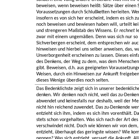
beweisen, wenn beweisen heißt: Sätze über einen 
Voraussetzungen durch Schlußketten herleiten. Wer
insofern es von sich her erscheint, indem es sich zu
noch beweisen und bewiesen haben will, urteilt k
und strengeren Maßstab des Wissens. Er
rechnet
le
zwar mit einem ungemäßen. Denn was sich nur so 
Sichverbergen erscheint, dem entsprechen wir auc
hinweisen und hierbei uns selber anweisen, das, was
Unverborgenheit erscheinen zu lassen. Dieses einf
des Denkens, der Weg zu dem, was dem Menschen e
gibt. Beweisen, d.h. aus geeigneten Voraussetzungen
Weisen, durch ein Hinweisen zur Ankunft freigeben
dieses Wenige überdies noch selten.
Das Bedenklichste zeigt sich in unserer bedenklich
denken. Wir denken noch nicht, weil das zu-Denk
abwendet und keinesfalls nur deshalb, weil der M
nicht hin reichend zuwendet. Das zu-Denkende we
entzieht sich ihm, indem es sich ihm vorenthält. Da
stets schon vorgehalten. Was sich nach der Art des
verschwindet nicht. Doch wie können wir von dem, 
entzieht, überhaupt das geringste wissen? Wie kom
nennen? Was sich entzieht, versagt die Ankunft. Alle