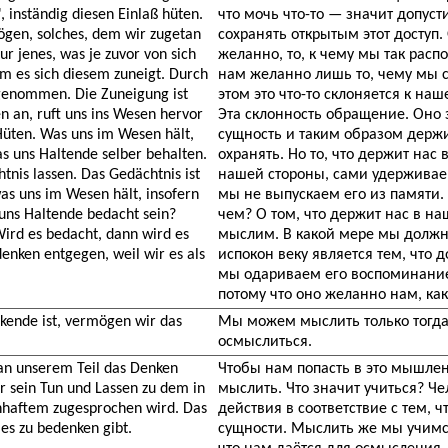
 inständig diesen Einlaß hüten.
что мочь что-то — значит допусти
gen, solches, dem wir zugetan
сохранять открытым этот доступ
r jenes, was je zuvor von sich
желанно, то, к чему мы так расп
m es sich diesem zuneigt. Durch
нам желанно лишь то, чему мы 
 genommen. Die Zuneigung ist
этом это что-то склоняется к на
n an, ruft uns ins Wesen hervor
Эта склонность обращение. Оно 
 Hüten. Was uns im Wesen hält,
сущность и таким образом держи
das uns Haltende selber behalten.
охранять. Но то, что держит нас
tnis lassen. Das Gedächtnis ist
нашей стороны, сами удерживае
s uns im Wesen hält, insofern
мы не выпускаем его из памяти.
 uns Haltende bedacht sein?
чем? О том, что держит нас в на
Wird es bedacht, dann wird es
мыслим. В какой мере мы должны
enken entgegen, weil wir es als
испокон веку является тем, что
мы одариваем его воспоминани
потому что оно желанно нам, ка
kende ist, vermögen wir das
Мы можем мыслить только тогда,
осмыслиться.
an unserem Teil das Denken
Чтобы нам попасть в это мышлен
r sein Tun und Lassen zu dem in
мыслить. Что значит учиться? Че
nhaftem zugesprochen wird. Das
действия в соответствие с тем, 
es zu bedenken gibt.
сущности. Мыслить же мы учимс