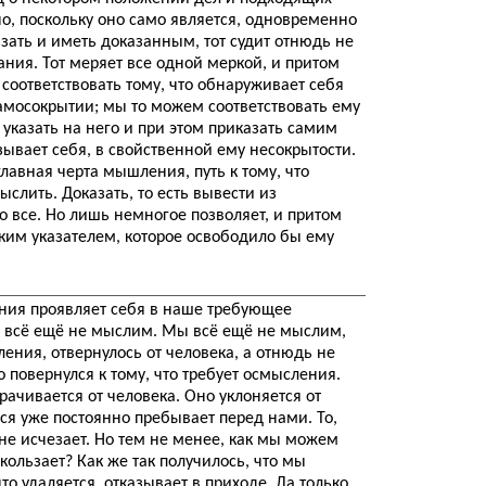
явно, поскольку оно само является, одновременно
казать и иметь доказанным, тот судит отнюдь не
ния. Тот меряет все одной меркой, и притом
соответствовать тому, что обнаруживает себя
самосокрытии; мы то можем соответствовать ему
казать на него и при этом приказать самим
азывает себя, в свойственной ему несокрытости.
главная черта мышления, путь к тому, что
слить. Доказать, то есть вывести из
 все. Но лишь немногое позволяет, и притом
аким указателем, которое освободило бы ему
ния проявляет себя в наше требующее
ы всё ещё не мыслим. Мы всё ещё не мыслим,
ления, отвернулось от человека, а отнюдь не
о повернулся к тому, что требует осмысления.
орачивается от человека. Оно уклоняется от
ся уже постоянно пребывает перед нами. То,
, не исчезает. Но тем не менее, как мы можем
ускользает? Как же так получилось, что мы
то удаляется, отказывает в приходе. Да только