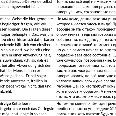
 daß dieses zu-Denkende selbst
То, что мы всё ещё не мыслим, ск
schon abgewendet hält.
осмысляться, само отвернулось о
отвернувшись, сохраняет это по
welche Weise die hier gemeinte
Но мы немедленно захотим узнат
begieriger fragen, wie wir
которое имеется здесь в виду? 
sen können. Die Fragen dieser
вообще знать о таком происшест
n sogar behaupten: Das, was uns
опрометчивы ведь мы говорим о 
n zu einer historisch datierbaren
собственно, нам дано для того, 
nkende hält sich von einsther
человека не в какой-то момент 
sich nur dort, wo bereits eine
но уже с самого начала то, что 
sich in einer Abwendung hält,
поддерживает своё состояние. О
r Zuwendung, d.h. so, daß es
уже случилось поворачивание. Ес
t bei aller Abwendung sich dem
продолжает отворачиваться, то эт
hat der Mensch unserer
так, что оно уже дало нам мыслит
Weise gedacht. Er hat sogar
отворачиваясь, но всё-таки уже 
ende anvertraut, freilich in
человек нашей эпохи уже всегд
ich bedenkt gar nicht, daß und
глубочайше. То, что требует ос
ntzieht.
хотя и особым образом. А именн
что-то, что должно мыслиться, пр
inzige Kette leerer
Но тем не менее о чём идёт реч
orgebrachte noch das Geringste
необоснованных утверждений? Г
r möglichst lange in solcher
положения хоть какоенибудь от