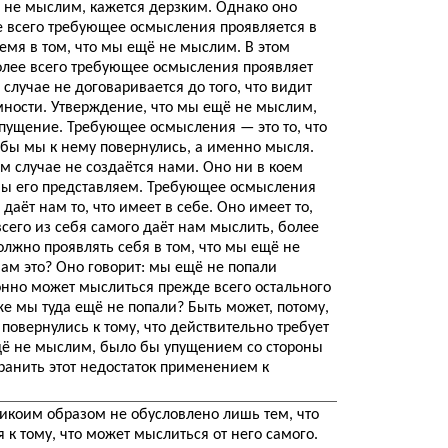
 не мыслим, кажется дерзким. Однако оно
ее всего требующее осмысления проявляется в
мя в том, что мы ещё не мыслим. В этом
олее всего требующее осмысления проявляет
 случае не договаривается до того, что видит
мности. Утверждение, что мы ещё не мыслим,
 упущение. Требующее осмысления — это то, что
тобы мы к нему повернулись, а именно мысля.
 случае не создаётся нами. Оно ни в коем
 мы его представляем. Требующее осмысления
даёт нам то, что имеет в себе. Оно имеет то,
 всего из себя самого даёт нам мыслить, более
лжно проявлять себя в том, что мы ещё не
нам это? Оно говорит: мы ещё не попали
конно может мыслиться прежде всего остального
же мы туда ещё не попали? Быть может, потому,
повернулись к тому, что действительно требует
ещё не мыслим, было бы упущением со стороны
ранить этот недостаток применением к
никоим образом не обусловлено лишь тем, что
 к тому, что может мыслиться от него самого.