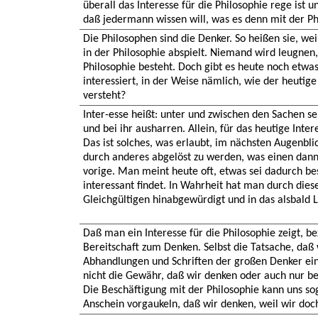
überall das Interesse für die Philosophie rege ist 
daß jedermann wissen will, was es denn mit der Ph
Die Philosophen sind die Denker. So heißen sie, wei
in der Philosophie abspielt. Niemand wird leugnen,
Philosophie besteht. Doch gibt es heute noch etwa
interessiert, in der Weise nämlich, wie der heutig
versteht?
Inter-esse heißt: unter und zwischen den Sachen se
und bei ihr ausharren. Allein, für das heutige Intere
Das ist solches, was erlaubt, im nächsten Augenblic
durch anderes abgelöst zu werden, was einen dan
vorige. Man meint heute oft, etwas sei dadurch b
interessant findet. In Wahrheit hat man durch dies
Gleichgültigen hinabgewürdigt und in das alsbald
Daß man ein Interesse für die Philosophie zeigt, b
Bereitschaft zum Denken. Selbst die Tatsache, daß 
Abhandlungen und Schriften der großen Denker eind
nicht die Gewähr, daß wir denken oder auch nur ber
Die Beschäftigung mit der Philosophie kann uns s
Anschein vorgaukeln, daß wir denken, weil wir doc