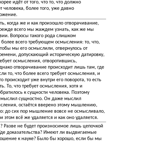
орее идёт от того, что то, что должно
т человека, более того, уже давно
ложение.
ь, когда же и как произошло отворачивание,
Прежде всего мы жаждем узнать, как же мы
вии. Вопросы такого рода слишком
более всего требующем осмысления: то, что,
чтобы мы его осмыслили, отвернулось от
времени, допускающий историческую датировку,
требует осмысления, отворотившись,
днако отворачивание происходит лишь там, где
ли то, что более всего требует осмысления, и
о происходит уже внутри его поворота, то есть
ь. То, что требует осмысления, хотя и
обратилось к сущности человека. Поэтому
а мыслил сущностно. Он даже мыслил
мысления, остаётся вверено этому мышлению,
о: до сих пор мышление вовсе не осмысливало,
и этом всё же удаляется и как оно удаляется.
ь? Разве не будет произносимое лишь цепочкой
де доказательства? Имеют ли выдвигаемые
ношение к науке? Было бы хорошо, если бы мы