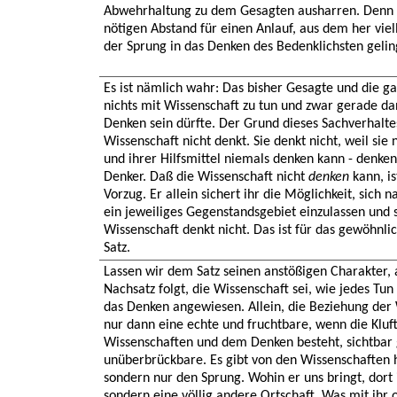
Abwehrhaltung zu dem Gesagten ausharren. Denn so
nötigen Abstand für einen Anlauf, aus dem her vie
der Sprung in das Denken des Bedenklichsten gelin
Es ist nämlich wahr: Das bisher Gesagte und die g
nichts mit Wissenschaft zu tun und zwar gerade da
Denken sein dürfte. Der Grund dieses Sachverhaltes
Wissenschaft nicht denkt. Sie denkt nicht, weil sie
und ihrer Hilfsmittel niemals denken kann - denke
Denker. Daß die Wissenschaft nicht
denken
kann, is
Vorzug. Er allein sichert ihr die Möglichkeit, sich 
ein jeweiliges Gegenstandsgebiet einzulassen und s
Wissenschaft denkt nicht. Das ist für das gewöhnlic
Satz.
Lassen wir dem Satz seinen anstößigen Charakter,
Nachsatz folgt, die Wissenschaft sei, wie jedes Tu
das Denken angewiesen. Allein, die Beziehung der
nur dann eine echte und fruchtbare, wenn die Kluft
Wissenschaften und dem Denken besteht, sichtbar 
unüberbrückbare. Es gibt von den Wissenschaften 
sondern nur den Sprung. Wohin er uns bringt, dort i
sondern eine völlig andere Ortschaft. Was mit ihr o