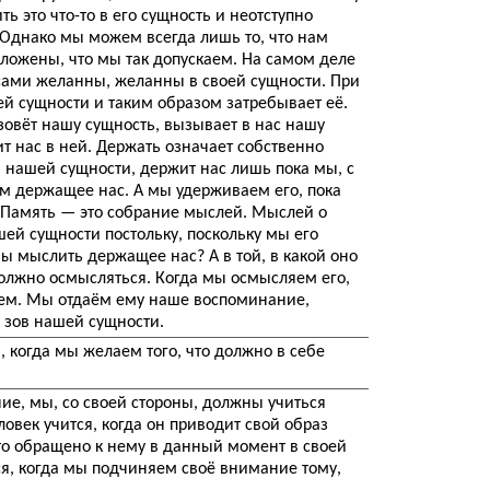
ть это что-то в его сущность и неотступно
. Однако мы можем всегда лишь то, что нам
оложены, что мы так допускаем. На самом деле
сами желанны, желанны в своей сущности. При
шей сущности и таким образом затребывает её.
зовёт нашу сущность, вызывает в нас нашу
т нас в ней. Держать означает собственно
 в нашей сущности, держит нас лишь пока мы, с
м держащее нас. А мы удерживаем его, пока
 Память — это собрание мыслей. Мыслей о
шей сущности постольку, поскольку мы его
 мыслить держащее нас? А в той, в какой оно
 должно осмысляться. Когда мы осмысляем его,
ем. Мы отдаём ему наше воспоминание,
к зов нашей сущности.
 когда мы желаем того, что должно в себе
ие, мы, со своей стороны, должны учиться
ловек учится, когда он приводит свой образ
что обращено к нему в данный момент в своей
я, когда мы подчиняем своё внимание тому,