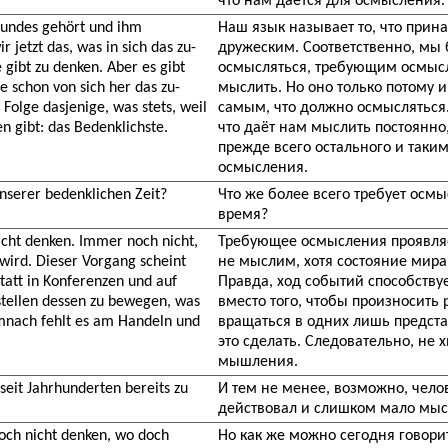
что нам даётся для осмысления.
eundes gehört und ihm
Наш язык называет то, что прина
etzt das, was in sich das zu-
дружеским. Соответственно, мы 
 gibt zu denken. Aber es gibt
осмысляться, требующим осмысл
e schon von sich her das zu-
мыслить. Но оно только потому и
Folge dasjenige, was stets, weil
самым, что должно осмысляться
n gibt: das Bedenklichste.
что даёт нам мыслить постоянно,
прежде всего остального и таки
осмысления.
unserer bedenklichen Zeit?
Что же более всего требует осм
время?
icht denken. Immer noch nicht,
Требующее осмысления проявляе
wird. Dieser Vorgang scheint
не мыслим, хотя состояние мира
statt in Konferenzen und auf
Правда, ход событий способствуе
stellen dessen zu bewegen, was
вместо того, чтобы произносить 
mnach fehlt es am Handeln und
вращаться в одних лишь предста
это сделать. Следовательно, не х
мышления.
seit Jahrhunderten bereits zu
И тем не менее, возможно, чело
действовал и слишком мало мыс
och nicht denken, wo doch
Но как же можно сегодня говорит