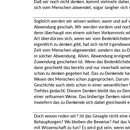
Daß wir noch nicht denken, kommt vielmehr daher,
sich vom Menschen abwendet, sogar langher sich 
Sogleich werden wir wissen wollen, wann und auf 
Abwendung geschah. Wir werden vordem und noch 
denn überhaupt von einem solchen Vorkommnis wis
Art überstürzen sich, wenn wir vom Bedenklichste
eigentlich zu denken gibt, hat sich nicht irgendwan
Zeit vom Menschen abgewendet, sondern das zu-De
in solcher Abwendung. Allein, Abwendung ereignet 
Zuwendung geschehen ist. Wenn das Bedenklichste 
dann geschieht das bereits und nur innerhalb seine
schon zu denken gegeben hat. Das zu-Denkende ha
Wesen des Menschen schon zugesprochen. Darum 
Geschichte auch stets schon in einer wesentlichen 
Tiefstes gedacht. Diesem Denken bleibt das zu-Denk
einer seltsamen Weise. Das bisherige Denken näml
inwiefern das zu-Denkende sich dabei gleichwohl e
Doch wovon reden wir? Ist das Gesagte nicht eine e
Behauptungen? Wo bleiben die Beweise? Hat das V
mit Wissenschaft zu tun? Es wird gut sein, wenn wi