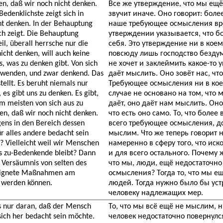
n, daß wir noch nicht denken.
Все же утверждение, что мы ещё
Bedenklichste zeigt sich in
звучит иначе. Оно говорит: бол
ht denken. In der Behauptung
наше требующее осмысления вре
ch zeigt. Die Behauptung
утверждении указывается, что б
il, überall herrsche nur die
себя. Это утверждение ни в коем
icht denken, will auch keine
повсюду лишь господство безду
, was zu denken gibt. Von sich
не хочет и заклеймить какое-то
zuwenden, und zwar denkend. Das
даёт мыслить. Оно зовёт нас, ч
ellt. Es beruht niemals nur
Требующее осмысления ни в коем
 es gibt uns zu denken. Es gibt,
случае не основано на том, что
 am meisten von sich aus zu
даёт, оно даёт нам мыслить. Оно 
gen, daß wir noch nicht denken.
что есть оно само. То, что более
igens in den Bereich dessen
всего требующее осмысления, до
r alles andere bedacht sein
мыслим. Что же теперь говорит 
? Vielleicht weil wir Menschen
намеренно в сферу того, что ис
s zu-Bedenkende bleibt? Dann
и для всего остального. Почему 
n Versäumnis von selten des
что мы, люди, ещё недостаточно 
eignete Maßnahmen am
осмысления? Тогда то, что мы 
 werden können.
людей. Тогда нужно было бы уст
человеку надлежащих мер.
s nur daran, daß der Mensch
То, что мы всё ещё не мыслим, 
ich her bedacht sein möchte.
человек недостаточно повернулся