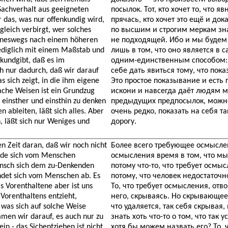
Sachverhalt aus geeigneten
посылок. Тот, кто хочет то, что 
 das, was nur offenkundig wird,
прячась, кто хочет это ещё и до
gleich verbirgt, wer solches
по высшим и строгим меркам зна
eineswegs nach einem höheren
не подходящей. Ибо и мы будем 
diglich mit einem Maßstab und
лишь в том, что оно является в 
kundgibt, daß es im
одним-единственным способом: у
h nur dadurch, daß wir darauf
себе дать явиться тому, что пок
 sich zeigt, in die ihm eigene
Это простое показывание и есть 
ache Weisen ist ein Grundzug
искони и навсегда даёт людям мы
insther und einsthin zu denken
предыдущих предпосылок, можно
 ableiten, läßt sich alles. Aber
очень редко, показать на себя т
, läßt sich nur Weniges und
дорогу.
en Zeit daran, daß wir noch nicht
Более всего требующее осмысле
ende sich vom Menschen
осмысления время в том, что м
ensch sich dem zu-Denkenden
потому что-то, что требует осмыс
ndet sich vom Menschen ab. Es
потому, что человек недостаточн
s Vorenthaltene aber ist uns
То, что требует осмысления, отв
 Vorenthaltens entzieht,
него, скрываясь. Но скрывающее
was sich auf solche Weise
что удаляется, так себя скрывая
men wir darauf, es auch nur zu
знать хоть что-то о том, что так 
in - das Sichentziehen ist nicht
хотя бы можем назвать его? То, ч