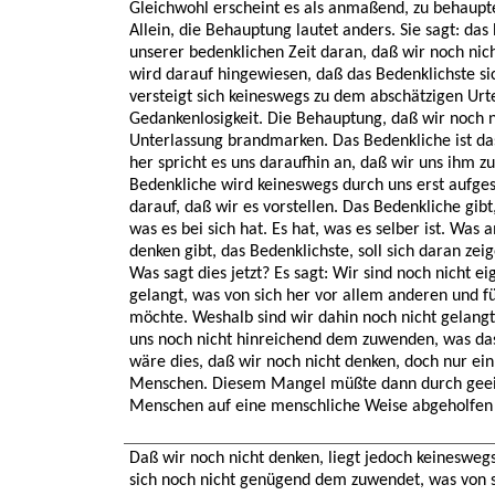
Gleichwohl erscheint es als anmaßend, zu behaupte
Allein, die Behauptung lautet anders. Sie sagt: das 
unserer bedenklichen Zeit daran, daß wir noch nic
wird darauf hingewiesen, daß das Bedenklichste si
versteigt sich keineswegs zu dem abschätzigen Urte
Gedankenlosigkeit. Die Behauptung, daß wir noch n
Unterlassung brandmarken. Das Bedenkliche ist das
her spricht es uns daraufhin an, daß wir uns ihm 
Bedenkliche wird keineswegs durch uns erst aufgest
darauf, daß wir es vorstellen. Das Bedenkliche gibt,
was es bei sich hat. Es hat, was es selber ist. Was
denken gibt, das Bedenklichste, soll sich daran zei
Was sagt dies jetzt? Es sagt: Wir sind noch nicht e
gelangt, was von sich her vor allem anderen und fü
möchte. Weshalb sind wir dahin noch nicht gelangt
uns noch nicht hinreichend dem zuwenden, was da
wäre dies, daß wir noch nicht denken, doch nur ei
Menschen. Diesem Mangel müßte dann durch ge
Menschen auf eine menschliche Weise abgeholfen
Daß wir noch nicht denken, liegt jedoch keinesweg
sich noch nicht genügend dem zuwendet, was von s