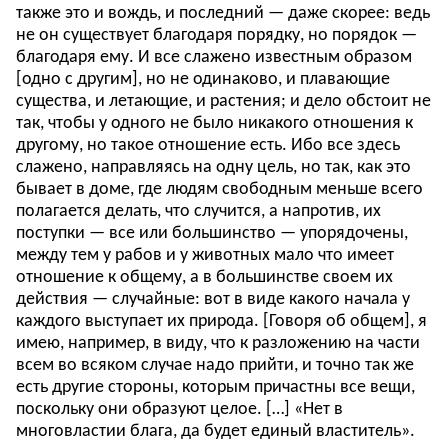
также это и вождь, и последний — даже скорее: ведь
не он существует благодаря порядку, но порядок —
благодаря ему. И все слажено известным образом
[одно с другим], но не одинаково, и плавающие
существа, и летающие, и растения; и дело обстоит не
так, чтобы у одного не было никакого отношения к
другому, но такое отношение есть. Ибо все здесь
слажено, направляясь на одну цель, но так, как это
бывает в доме, где людям свободным меньше всего
полагается делать, что случится, а напротив, их
поступки — все или большинство — упорядочены,
между тем у рабов и у животных мало что имеет
отношение к общему, а в большинстве своем их
действия — случайные: вот в виде какого начала у
каждого выступает их природа. [Говоря об общем], я
имею, например, в виду, что к разложению на части
всем во всяком случае надо прийти, и точно так же
есть другие стороны, которым причастны все вещи,
поскольку они образуют целое. […] «Нет в
многовластии блага, да будет единый властитель».