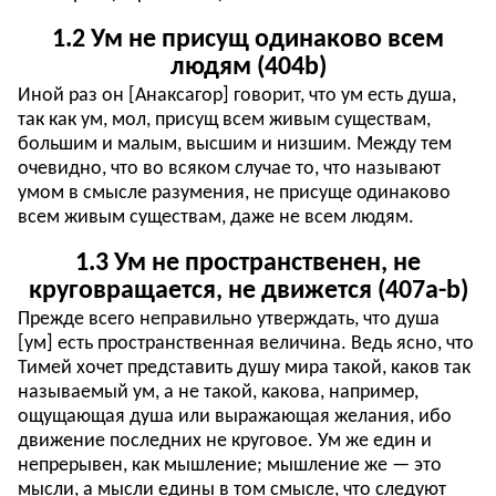
1.2 Ум не присущ одинаково всем
людям (404b)
Иной раз он [Анаксагор] говорит, что ум есть душа,
так как ум, мол, присущ всем живым существам,
большим и малым, высшим и низшим. Между тем
очевидно, что во всяком случае то, что называют
умом в смысле разумения, не присуще одинаково
всем живым существам, даже не всем людям.
1.3 Ум не пространственен, не
круговращается, не движется (407a-b)
Прежде всего неправильно утверждать, что душа
[ум] есть пространственная величина. Ведь ясно, что
Тимей хочет представить душу мира такой, каков так
называемый ум, а не такой, какова, например,
ощущающая душа или выражающая желания, ибо
движение последних не круговое. Ум же един и
непрерывен, как мышление; мышление же — это
мысли, а мысли едины в том смысле, что следуют