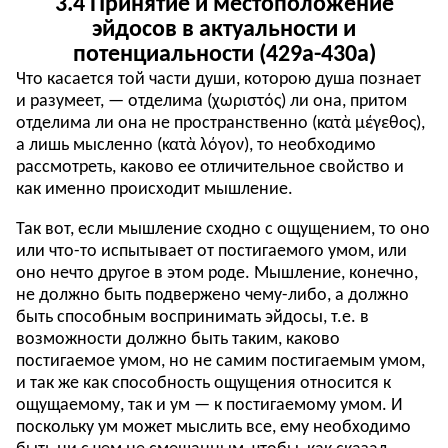
3.4 Принятие и местоположение
эйдосов в актуальности и
потенциальности (429a-430a)
Что касается той части души, которою душа познает
и разумеет, — отделима (χωριστός) ли она, притом
отделима ли она не пространственно (κατὰ μέγεθος),
а лишь мысленно (κατὰ λόγον), то необходимо
рассмотреть, каково ее отличительное свойство и
как именно происходит мышление.
Так вот, если мышление сходно с ощущением, то оно
или что-то испытывает от постигаемого умом, или
оно нечто другое в этом роде. Мышление, конечно,
не должно быть подвержено чему-либо, а должно
быть способным воспринимать эйдосы, т.е. в
возможности должно быть таким, каково
постигаемое умом, но не самим постигаемым умом,
и так же как способность ощущения относится к
ощущаемому, так и ум — к постигаемому умом. И
поскольку ум может мыслить все, ему необходимо