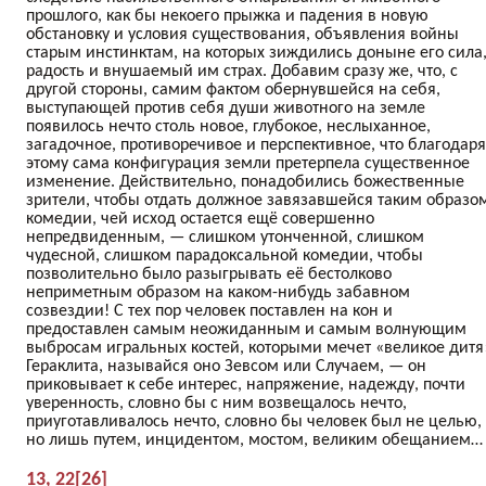
прошлого, как бы некоего прыжка и падения в новую
обстановку и условия существования, объявления войны
старым инстинктам, на которых зиждились доныне его сила
радость и внушаемый им страх. Добавим сразу же, что, с
другой стороны, самим фактом обернувшейся на себя,
выступающей против себя души животного на земле
появилось нечто столь новое, глубокое, неслыханное,
загадочное, противоречивое и перспективное, что благодаря
этому сама конфигурация земли претерпела существенное
изменение. Действительно, понадобились божественные
зрители, чтобы отдать должное завязавшейся таким образо
комедии, чей исход остается ещё совершенно
непредвиденным, — слишком утонченной, слишком
чудесной, слишком парадоксальной комедии, чтобы
позволительно было разыгрывать её бестолково
неприметным образом на каком-нибудь забавном
созвездии! С тех пор человек поставлен на кон и
предоставлен самым неожиданным и самым волнующим
выбросам игральных костей, которыми мечет «великое дитя
Гераклита, называйся оно Зевсом или Случаем, — он
приковывает к себе интерес, напряжение, надежду, почти
уверенность, словно бы с ним возвещалось нечто,
приуготавливалось нечто, словно бы человек был не целью,
но лишь путем, инцидентом, мостом, великим обещанием…
13, 22[26]