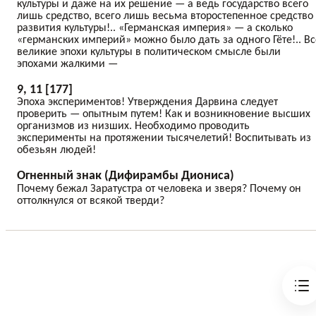
культуры и даже на их решение — а ведь государство всего
лишь средство, всего лишь весьма второстепенное средство
развития культуры!.. «Германская империя» — а сколько
«германских империй» можно было дать за одного Гёте!.. Вс
великие эпохи культуры в политическом смысле были
эпохами жалкими —
9, 11 [177]
Эпоха экспериментов! Утверждения Дарвина следует
проверить — опытным путем! Как и возникновение высших
организмов из низших. Необходимо проводить
эксперименты на протяжении тысячелетий! Воспитывать из
обезьян людей!
Огненный знак (Дифирамбы Диониса)
Почему бежал Заратустра от человека и зверя? Почему он
оттолкнулся от всякой тверди?