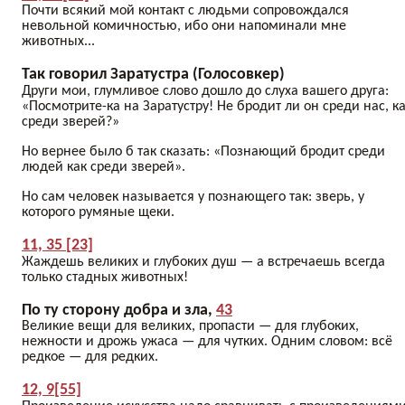
Почти всякий мой контакт с людьми сопровождался
невольной комичностью, ибо они напоминали мне
животных...
Так говорил Заратустра (Голосовкер)
Други мои, глумливое слово дошло до слуха вашего друга:
«Посмотрите-ка на Заратустру! Не бродит ли он среди нас, к
среди зверей?»
Но вернее было б так сказать: «Познающий бродит среди
людей как среди зверей».
Но сам человек называется у познающего так: зверь, у
которого румяные щеки.
11, 35 [23]
Жаждешь великих и глубоких душ — а встречаешь всегда
только стадных животных!
По ту сторону добра и зла,
43
Великие вещи для великих, пропасти — для глубоких,
нежности и дрожь ужаса — для чутких. Одним словом: всё
редкое — для редких.
12, 9[55]