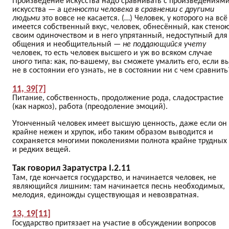
Произведение искусства надо сравнивать с произведениям
искусства — а
ценности человека в сравнении с другими
людьми
это вовсе не касается. (…) Человек, у которого на всё
имеется собственный вкус, человек, обнесённый, как стеною
своим одиночеством и в него упрятанный, недоступный для
общения и необщительный —
не поддающийся учету
человек, то есть человек высшего и уж во всяком случае
иного
типа: как, по-вашему, вы сможете умалить его, если в
не в состоянии его узнать, не в состоянии ни с чем сравнить
11, 39[7]
Питание, собственность, продолжение рода, сладострастие
(как наркоз), работа (преодоление эмоций).
Утонченный человек имеет высшую ценность, даже если он
крайне нежен и хрупок, ибо таким образом выводится и
сохраняется многими поколениями полнота крайне трудных
и редких вещей.
Так говорил Заратустра I.2.11
Там, где кончается государство, и начинается человек, не
являющийся лишним: там начинается песнь необходимых,
мелодия, единожды существующая и невозвратная.
13, 19[11]
Государство притязает на участие в обсуждении вопросов