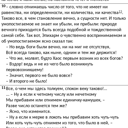
10
– словно отнимаешь число от того, что не имеет ни
13
равенства, ни определенности, ни количества, ни качества
.
Таково все, в чем становление вечно, а сущности нет. И только
умопостигаемое не знает ни убыли, ни прибыли: природе
вечного приходится быть всегда подобной и тождественной
самой себе. Так вот, Эпихарм о чувственно воспринимаемом и
об умопостигаемом ясно сказал так:
– Но ведь боги были вечно, ни на миг не отсутствуя,
Всё всегда таково, как ныне, одним и тем же держится!
– Что же, молвят, будто Хаос первым возник из всех богов?
– Вздор! ведь и не из чего было возникнуть
первовозникшему!
– Значит, первого не было вовсе?
– И второго не было!
11
Все, о чем мы здесь толкуем, спокон веку таково!...
... – Ну а если к четному числу или нечетному
Мы прибавим или отнимем единичку-камушек, –
Разве число останется тем же?
– Ясно, что изменится.
– Ну а если к мерке в локоть мы прибавим хоть чуть-чуть
Или хоть чуть-чуть отнимем из того, что было в ней, –