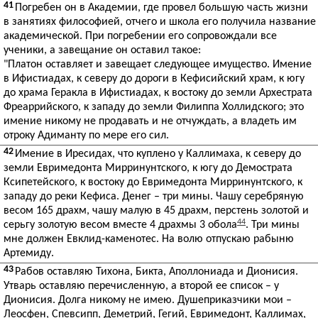
41
Погребен он в Академии, где провел большую часть жизни
в занятиях философией, отчего и школа его получила название
академической. При погребении его сопровождали все
ученики, а завещание он оставил такое:
"Платон оставляет и завещает следующее имущество. Имение
в Ифистиадах, к северу до дороги в Кефисийский храм, к югу
до храма Геракла в Ифистиадах, к востоку до земли Архестрата
Фреаррийского, к западу до земли Филиппа Холлидского; это
имение никому не продавать и не отчуждать, а владеть им
отроку Адиманту по мере его сил.
42
Имение в Иресидах, что куплено у Каллимаха, к северу до
земли Евримедонта Мирринунтского, к югу до Демострата
Ксипетейского, к востоку до Евримедонта Мирринунтского, к
западу до реки Кефиса. Денег – три мины. Чашу серебряную
весом 165 драхм, чашу малую в 45 драхм, перстень золотой и
44
серьгу золотую весом вместе 4 драхмы 3 обола
. Три мины
мне должен Евклид-каменотес. На волю отпускаю рабыню
Артемиду.
43
Рабов оставляю Тихона, Бикта, Аполлониада и Дионисия.
Утварь оставляю перечисленную, а второй ее список – у
Дионисия. Долга никому не имею. Душеприказчики мои –
Леосфен, Спевсипп, Деметрий, Гегий, Евримедонт, Каллимах,