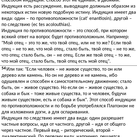
способом индукции. Способ этот не единый, а двоякий.
Индукция есть рассуждение, выводящее должным образом из
некоторых истин новую подобную истину. Индукция имеет два
вида: один – по противоположности (cat' enantiosin), другой –
по следствию (еc tes acolouthias).
Индукция по противоположности – это способ, при котором
всякий ответ на вопрос будет противоположным. Например:
"Мой отец – это то же, что твой отец, или не то же? Если твой
отец – не то же, что мой отец, стало быть, твой отец – не то же,
что отец; стало быть, он – не отец. Если же твой отец – то же,
что мой отец, стало быть, твой отец есть мой отец".
54
Или так: "Если человек – не живое существо, то он или
дерево или камень. Но он не дерево и не камень, ибо
одушевлен и способен к самостоятельному движению; стало
быть, он – живое существо. Но если он – живое существо, а
собака и бык – тоже живые существа, то и человек, будучи
живым существом, есть и собака и бык". Этот способ индукции
по противоположности и по борьбе употреблялся Платоном не
для изложения догм, а для оспаривания.
Индукция по следствию имеет два вида: один разрешает
частные вопросы, идя от частного, другой – идя от общего
через частное. Первый вид – риторический, второй –
диалектический. По первому виду, например, решается