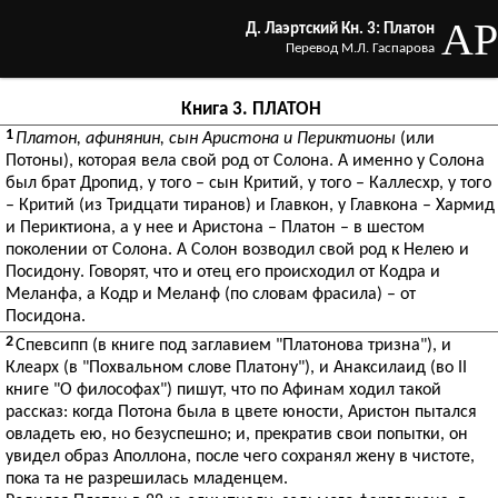
AP
Д. Лаэртский Кн. 3: Платон
Перевод М.Л. Гаспарова
Книга 3. ПЛАТОН
1
Платон, афинянин, сын Аристона и Периктионы
(или
Потоны), которая вела свой род от Солона. А именно у Солона
был брат Дропид, у того – сын Критий, у того – Каллесхр, у того
– Критий (из Тридцати тиранов) и Главкон, у Главкона – Хармид
и Периктиона, а у нее и Аристона – Платон – в шестом
поколении от Солона. А Солон возводил свой род к Нелею и
Посидону. Говорят, что и отец его происходил от Кодра и
Меланфа, а Кодр и Меланф (по словам фрасила) – от
Посидона.
2
Спевсипп (в книге под заглавием "Платонова тризна"), и
Клеарх (в "Похвальном слове Платону"), и Анаксилаид (во II
книге "О философах") пишут, что по Афинам ходил такой
рассказ: когда Потона была в цвете юности, Аристон пытался
овладеть ею, но безуспешно; и, прекратив свои попытки, он
увидел образ Аполлона, после чего сохранял жену в чистоте,
пока та не разрешилась младенцем.