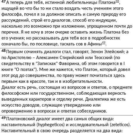
47
48
А теперь для тебя, истинной любительницы Платона
,
ищущей во что бы то ни стало воздать честь учениям этого
философа, почел я за должное описать и самую природу его
рассуждений, строй его диалогов, способ его индукции,
насколько это возможно при изложении, упрощенном почти до
перечня. Я не хочу в этом очерке оставить жизнь Платона без
его учения; но рассказывать для тебя все в подробностях
49
означало бы, по пословице, таскать сов в Афины
.
48
Первым сочинять диалоги стал, говорят, Зенон Элейский; а
по Аристотелю – Алексамен Стирийский или Теосский (по
свидетельству в "Записках" Фаворина, об этом говорится в I
книге "О поэтах"). Мне же кажется, что Платон, который довел
этот род до совершенства, по праву может почитаться здесь
первым как в красоте, так и в изобретательности.
Диалог есть речь, состоящая из вопросов и ответов, о предмете
философском или государственном, соблюдающая верность
выведенных характеров и отделку речи. Диалектика же есть
искусство доводов, служащее утверждению или
опровержению в вопросах и ответах собеседников.
49
Платоновский диалог имеет два самых общих вида:
наставительный (hyphegeticos) и исследовательный (zeteticos).
Наставительный в свою очередь разделяется на два вида: