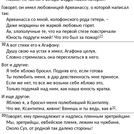
Говорят, он имел любовницей Археанассу, о которой написал
так:
Археанасса со мной, колофонского рода гетера, –
Даже морщины ее жаркой любовью горят.
Ах, злополучные те, что на первой стезе повстречали
29
Юность подруги моей! Что это был за пожар!
32
А вот стихи его к Агафону:
Душу свою на устах я имел, Агафона целуя,
Словно стремилась она переселиться в него.
Вот и другие:
Я тебе яблоко бросил. Подняв его, если готова
Ты полюбить меня, в дар девственность мне принеси.
Если же нет, то все же возьми себе яблоко это,
Только подумай над ним, как наша юность кратка.
И еще другое:
Яблоко я, а бросил меня полюбивший Ксантиппу.
30
Что же, Ксантипна, кивни! Вянешь и ты ведь, как я
.
33
Говорят, ему принадлежит и надпись пленным эретрийцам:
Мы, эретрийцы, евбейское племя, лежим на чужбине,
Около Суз, от родной так далеко стороны!