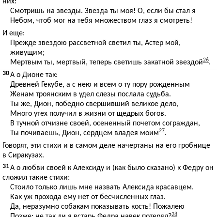
них:
Смотришь на звезды. Звезда ты моя! О, если бы стал я
Небом, чтоб мог на тебя множеством глаз я смотреть!
И еще:
Прежде звездою рассветной светил ты, Астер мой,
живущим;
26
Мертвым ты, мертвый, теперь светишь закатной звездой
.
30
А о Дионе так:
Древней Гекубе, а с нею и всем о ту пору рожденным
Женам троянским в удел слезы послала судьба.
Ты же, Дион, победно свершивший великое дело,
Много утех получил в жизни от щедрых богов.
В тучной отчизне своей, осененный почетом сограждан,
27
Ты почиваешь, Дион, сердцем владея моим
.
Говорят, эти стихи и в самом деле начертаны на его гробнице
в Сиракузах.
31
А о любви своей к Алексиду и (как было сказано) к Федру он
сложил такие стихи:
Стоило только лишь мне назвать Алексида красавцем.
Как уж прохода ему нет от бесчисленных глаз.
Да, неразумно собакам показывать кость! Пожалею
28
Позже: не так ли я встарь Федра навек потерял?