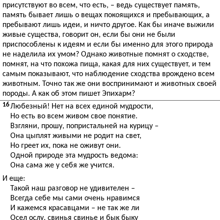
присутствуют во всем, что есть, – ведь существует память,
память бывает лишь о вещах покоящихся и пребывающих, а
пребывают лишь идеи, и ничто другое. Как бы иначе выжили
живые существа, говорит он, если бы они не были
приспособлены к идеям и если бы именно для этого природа
не наделила их умом? Однако животные помнят о сходстве,
помнят, на что похожа пища, какая для них существует, и тем
самым показывают, что наблюдение сходства врождено всем
животным. Точно так же они воспринимают и животных своей
породы. А как об этом пишет Эпихарм?
16
Любезный! Нет на всех единой мудрости,
Но есть во всем живом свое понятие.
Взгляни, прошу, попристальней на курицу –
Она цыплят живыми не родит на свет,
Но греет их, пока не оживут они.
Одной природе эта мудрость ведома:
Она сама же у себя же учится.
И еще:
Такой наш разговор не удивителен –
Всегда себе мы сами очень нравимся
И кажемся красавцами – не так же ли
Осел ослу, свинья свинье и бык быку