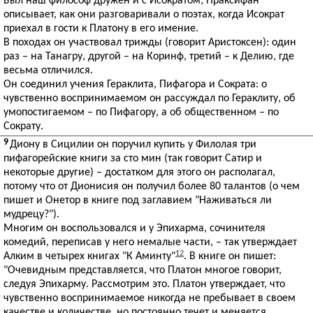
Был наш философ дружен и с Исократом; Праксифан
описывает, как они разговаривали о поэтах, когда Исократ
приехал в гости к Платону в его имение.
В походах он участвовал трижды (говорит Аристоксен): один
раз – на Танагру, другой – на Коринф, третий – к Делию, где
весьма отличился.
Он соединил учения Гераклита, Пифагора и Сократа: о
чувственно воспринимаемом он рассуждал по Гераклиту, об
умопостигаемом – по Пифагору, а об общественном – по
Сократу.
9
Диону в Сицилии он поручил купить у Филолая три
пифагорейские книги за сто мин (так говорит Сатир и
некоторые другие) – достатком для этого он располагал,
потому что от Дионисия он получил более 80 талантов (о чем
пишет и Онетор в книге под заглавием "Наживаться ли
мудрецу?").
Многим он воспользовался и у Эпихарма, сочинителя
комедий, переписав у него немалые части, – так утверждает
12
Алким в четырех книгах "К Аминту"
. В книге он пишет:
"Очевидным представляется, что Платон многое говорит,
следуя Эпихарму. Рассмотрим это. Платон утверждает, что
чувственно воспринимаемое никогда не пребывает в своем
качестве и количестве, но постоянно течет и меняется