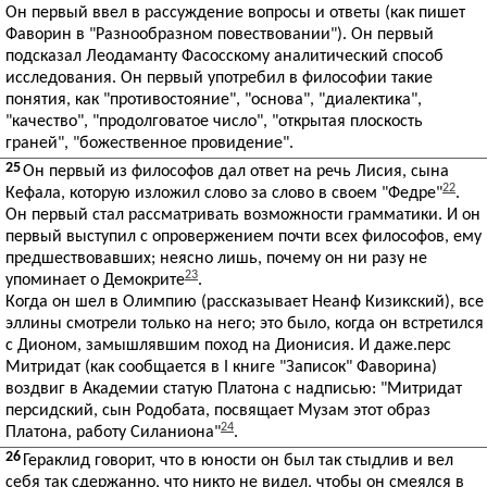
Он первый ввел в рассуждение вопросы и ответы (как пишет
Фаворин в "Разнообразном повествовании"). Он первый
подсказал Леодаманту Фасосскому аналитический способ
исследования. Он первый употребил в философии такие
понятия, как "противостояние", "основа", "диалектика",
"качество", "продолговатое число", "открытая плоскость
граней", "божественное провидение".
25
Он первый из философов дал ответ на речь Лисия, сына
22
Кефала, которую изложил слово за слово в своем "Федре"
.
Он первый стал рассматривать возможности грамматики. И он
первый выступил с опровержением почти всех философов, ему
предшествовавших; неясно лишь, почему он ни разу не
23
упоминает о Демокрите
.
Когда он шел в Олимпию (рассказывает Неанф Кизикский), все
эллины смотрели только на него; это было, когда он встретился
с Дионом, замышлявшим поход на Дионисия. И даже.перс
Митридат (как сообщается в I книге "Записок" Фаворина)
воздвиг в Академии статую Платона с надписью: "Митридат
персидский, сын Родобата, посвящает Музам этот образ
24
Платона, работу Силаниона"
.
26
Гераклид говорит, что в юности он был так стыдлив и вел
себя так сдержанно, что никто не видел, чтобы он смеялся в