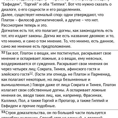
"Евфидем", "Горгий" и оба "Гиппия". Вот что нужно сказать о
диалоге, о его сущности и его разделениях.
Далее, существует немалый спор: одни утверждают, что
Платон – философ догматический, а другие – что нет.
Рассмотрим теперь и это.
Догматик есть тот, кто полагает догмы, как законодатель есть
тот, кто издает законы. Догма же есть название двоякое: и то,
что мнимо, и само о том мнение. То, что мнимо, есть данное,
само же мнение есть предположение.
52
Так вот, Платон о вещах, им постигнутых, раскрывает свое
мнение и оспаривает ложные, а о вещах, ему неясных,
воздерживается от суждения. Раскрывает свои мнения он
через четырех лиц: Сократа, Тимея, афинского гостя и
52
элейского гостя
. (Гости эти отнюдь не Платон и Парменид,
как полагают некоторые, но лица безымянные и
вымышленные.) Говоря даже от лица Сократа и Тимея, Платон
излагает свои собственные догмы. А оспаривает ложные
мнения он, вводя таких лиц, как, например, Фрасимах,
Калликл, Пол, а также Горгий и Протагор, а также Гиппий и
Евфидем и прочие подобные.
53
Строя доказательства, он по большей части пользуется