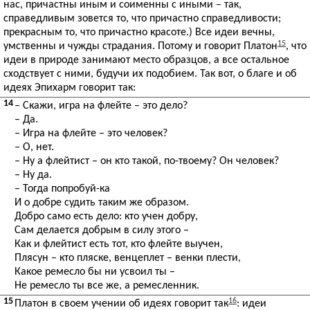
нас, причастны иным и соименны с иными – так,
справедливым зовется то, что причастно справедливости;
прекрасным то, что причастно красоте.) Все идеи вечны,
15
умственны и чужды страдания. Потому и говорит Платон
, что
идеи в природе занимают место образцов, а все остальное
сходствует с ними, будучи их подобием. Так вот, о благе и об
идеях Эпихарм говорит так:
14
– Скажи, игра на флейте – это дело?
– Да.
– Игра на флейте – это человек?
– О, нет.
– Ну а флейтист – он кто такой, по-твоему? Он человек?
– Ну да.
– Тогда попробуй-ка
И о добре судить таким же образом.
Добро само есть дело: кто учен добру,
Сам делается добрым в силу этого –
Как и флейтист есть тот, кто флейте выучен,
Плясун – кто пляске, венцеплет – венки плести,
Какое ремесло бы ни усвоил ты –
Не ремесло ты все же, а ремесленник.
15
16
Платон в своем учении об идеях говорит так
: идеи