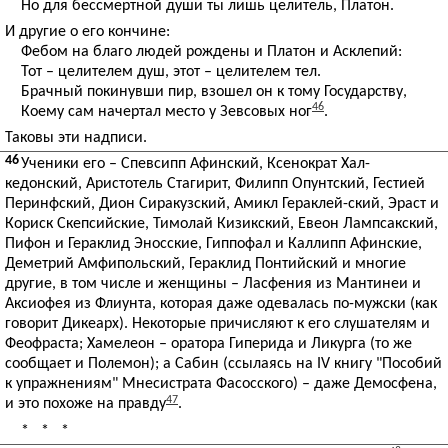
Но для бессмертной души ты лишь целитель, Платон.
И другие о его кончине:
Фебом на благо людей рождены и Платон и Асклепий:
Тот – целителем душ, этот – целителем тел.
Брачный покинувши пир, взошел он к тому Государству,
46
Коему сам начертал место у Зевсовых ног
.
Таковы эти надписи.
46
Ученики его – Спевсипп Афинский, Ксенократ Хал-
кедонский, Аристотель Стагирит, Филипп Опунтский, Гестией
Перинфский, Дион Сиракузский, Амикл Гераклей-ский, Эраст и
Кориск Скепсийские, Тимолай Кизикский, Евеон Лампсакский,
Пифон и Гераклид Эносские, Гиппофал и Каллипп Афинские,
Деметрий Амфипольский, Гераклид Понтийский и многие
другие, в том числе и женщины – Ласфения из Мантинеи и
Аксиофея из Флиунта, которая даже одевалась по-мужски (как
говорит Дикеарх). Некоторые причисляют к его слушателям и
Феофраста; Хамелеон – оратора Гиперида и Ликурга (то же
сообщает и Полемон); а Сабин (ссылаясь на IV книгу "Пособий
к упражнениям" Мнесистрата Фасосского) – даже Демосфена,
47
и это похоже на правду
.
* * *