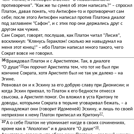
противоречия". "Как же ты сумел об этом написать?" – спросил
Платон, давая понять, что Антисфен-то и противоречит сам
себе; после этого Антисфен написал против Платона диалог
под заглавием "Сафон", и с этих пор они держались друг с
другом как чужие.
Сам Сократ, говорят, послушав, как Платон читал "Лисия",
воскликнул: "Клянусь Гераклом! сколько же навыдумал на
меня этот юнец!" – ибо Платон написал много такого, чего
Сократ вовсе не говорил.
36
Враждовал Платон и с Аристиппом. Так, в диалоге
36
"О душе"
он порочит Аристиппа тем, что тот не был при
кончине Сократа, хотя Аристипп был не так уж далеко – на
Эгине.
Ревновал он и к Эсхину за его добрую славу при Дионисии; и
когда Эсхин приехал, то Платон к его бедности отнесся
свысока, а Аристипп помог. Он вложил в уста Критону те
доводы, которыми Сократа в тюрьме уговаривал бежать, – а
принадлежат они (говорит Идоменей) Эсхину, и лишь по своей
37
неприязни к нему Платон приписал их Критону
.
37
А о себе Платон не упоминает нигде в своих сочинениях,
38
кроме как в "Апологии" и в диалоге "О душе"
.