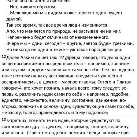
Разве она останется прежней?
– Нет, никоим образом.
– Меж людьми мы видим то же: толстеет один, худеет
другой.
Так все время, так все время люди изменяются.
А то, что меняется по природе, не застывая ни на миг,
Непременно будет отличным от неизмененного.
Вчера мы – одни, сегодня – другие, завтра будем третьими,
Но никогда не одни и те же – уж таков порядок вещей.
12
Далее Алким пишет так: "Мудрецы говорят, что душа одни
вещи воспринимает посредством тела – например, зрением
или слухом, а другие улавливает сама по себе, без посредства
тела: поэтому одни существующие предметы чувственно
воспринимаемы, а другие – умопостигаемы. Оттого и Платон
14
говорит
: кто хочет познать начала всего, тому следует: во-
первых, различить идеи сами по себе – например, подобие,
единство, множество, величину, состояние, движение; во-
вторых, положить в основу идеи, существующие сами по себе,
– красоту, благо,справедливость и тому подобное;
13
в-третьих, познать те из идей, которые существуют по
соотношению друг с другом, – например, знание, величину
или власть. (При этом надобно помнить: вещи, которые при