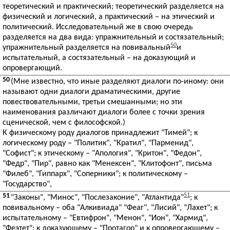
теоретический и практический; теоретический разделяется на
физический и логический, а практический – на этический и
политический. Исследовательный же в свою очередь
разделяется на два вида: упражнительный и состязательный;
50
упражнительный разделяется на повивальный
и
испытательный, а состязательный – на доказующий и
опровергающий.
50
(Мне известно, что иные разделяют диалоги по-иному: они
называют одни диалоги драматическими, другие
повествовательными, третьи смешанными; но эти
наименования различают диалоги более с точки зрения
сценической, чем с философской.)
К физическому роду диалогов принадлежит "Тимей"; к
логическому роду – "Политик", "Кратил", "Парменид",
"Софист"; к этическому – "Апология", "Критон", "Федон",
"Федр", "Пир", равно как "Менексен", "Клитофонт", письма
"Филеб", "Гиппарх", "Соперники"; к политическому –
"Государство",
51
51
"Законы", "Минос", "Послезаконие", "Атлантида"
; к
повивальному – оба "Алкивиада" "Феаг", "Лисий", "Лахет"; к
испытательному – "Евтифрон", "Менон", "Ион", "Хармид",
"Феэтет"; к доказующему – "Протагор" и к опровергающему –