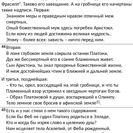
Фрасипп". Таково его завещание. А на гробнице его начертаны
такие надписи. Первая:
Знанием меры и праведным нравом отличный меж
смертных,
Оный божественный муж здесь погребен Аристокл.
Если кому из людей достижима великая мудрость,
Этому – более всех: зависть – ничто перед ним.
44
Вторая:
В лоне глубоком земля сокрыла останки Платона,
Дух же бессмертный его в сонме блаженных живет.
Сын Аристона, ты знал прозренье божественной жизни,
И меж достойнейших чтим в ближней и дальней земле.
И третья, позднейшая:
– Кто ты, орел, восседящий на этой гробнице, и что ты
Пламенный взор устремил к звездным чертогам богов.
– Образ Платоновой я души, воспарившей к Олимпу,
45
Тело земное свое бросив в афинской земле
.
45
Есть и у нас стихи о нем такого содержания:
Если бы Феб не судил Платону родиться в Элладе,
Кто и когда бы изрек слово к целению душ?
Нам исцеляет тела Асклепий, от Феба рожденный,