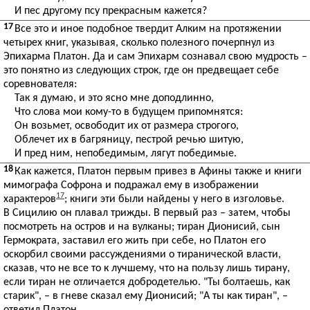
И пес другому псу прекрасным кажется?
17
Все это и иное подобное твердит Алким на протяжении
четырех книг, указывая, сколько полезного почерпнул из
Эпихарма Платон. Да и сам Эпихарм сознавал свою мудрость –
это понятно из следующих строк, где он предвещает себе
соревнователя:
Так я думаю, и это ясно мне доподлинно,
Что слова мои кому-то в будущем припомнятся:
Он возьмет, освободит их от размера строгого,
Облечет их в багряницу, пестрой речью шитую,
И пред ним, непобедимым, лягут победимые.
18
Как кажется, Платон первым привез в Афины также и книги
мимографа Софрона и подражал ему в изображении
17
характеров
; книги эти были найдены у него в изголовье.
В Сицилию он плавал трижды. В первый раз – затем, чтобы
посмотреть на остров и на вулканы; тиран Дионисий, сын
Гермократа, заставил его жить при себе, но Платон его
оскорбил своими рассуждениями о тиранической власти,
сказав, что не все то к лучшему, что на пользу лишь тирану,
если тиран не отличается добродетелью. "Ты болтаешь, как
старик", – в гневе сказал ему Дионисий; "А ты как тиран", –
ответил Платон.