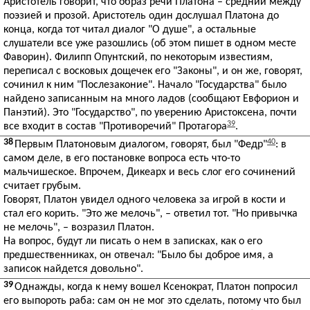
Аристотель говорит, что образ речи Платона – средний между
поэзией и прозой. Аристотель один дослушал Платона до
конца, когда тот читал диалог "О душе", а остальные
слушатели все уже разошлись (об этом пишет в одном месте
Фаворин). Филипп Опунтский, по некоторым известиям,
переписал с восковых дощечек его "Законы", и он же, говорят,
сочинил к ним "Послезаконие". Начало "Государства" было
найдено записанным на много ладов (сообщают Евфорион и
Панэтий). Это "Государство", по уверению Аристоксена, почти
39
все входит в состав "Противоречий" Протагора
.
38
40
Первым Платоновым диалогом, говорят, был "Федр"
: в
самом деле, в его постановке вопроса есть что-то
мальчишеское. Впрочем, Дикеарх и весь слог его сочинений
считает грубым.
Говорят, Платон увидел одного человека за игрой в кости и
стал его корить. "Это же мелочь", – ответил тот. "Но привычка
не мелочь", – возразил Платон.
На вопрос, будут ли писать о нем в записках, как о его
предшественниках, он отвечал: "Было бы доброе имя, а
записок найдется довольно".
39
Однажды, когда к нему вошел Ксенократ, Платон попросил
его выпороть раба: сам он не мог это сделать, потому что был