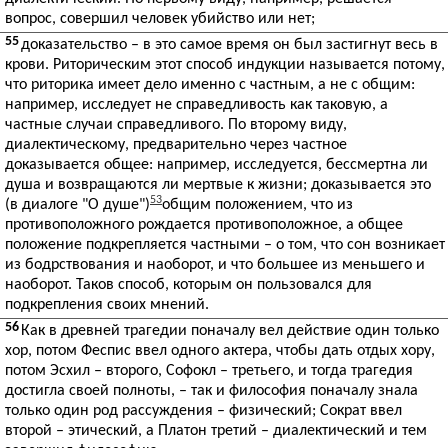
вопрос, совершил человек убийство или нет;
55
доказательство – в это самое время он был застигнут весь в
крови. Риторическим этот способ индукции называется потому,
что риторика имеет дело именно с частным, а не с общим:
например, исследует не справедливость как таковую, а
частные случаи справедливого. По второму виду,
диалектическому, предварительно через частное
доказывается общее: например, исследуется, бессмертна ли
душа и возвращаются ли мертвые к жизни; доказывается это
53
(в диалоге "О душе")
общим положением, что из
противоположного рождается противоположное, а общее
положение подкрепляется частными – о том, что сон возникает
из бодрствования и наоборот, и что большее из меньшего и
наоборот. Таков способ, которым он пользовался для
подкрепления своих мнений.
56
Как в древней трагедии поначалу вел действие один только
хор, потом Феспис ввел одного актера, чтобы дать отдых хору,
потом Эсхил – второго, Софокл – третьего, и тогда трагедия
достигла своей полноты, – так и философия поначалу знала
только один род рассуждения – физический; Сократ ввел
второй – этический, а Платон третий – диалектический и тем