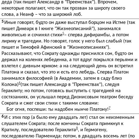
деда (так пишет Александр в "Преемствах"). Впрочем,
некоторые полагают, что он так прозван за широту своего
слова, а Неанф – что за широкий лоб.
5
Иные говорят, будто он даже выступал борцом на Истме (так
пишет Дикеарх в I книге "Жизнеописаний"), занимался
5
живописью и сочинял стихи
– сперва дифирамбы, а потом
лирику и трагедии. Но говорят, голос у него был слабый (так
пишет и Тимофей Афинский в "Жизнеописаниях").
Рассказывают, что Сократу однажды приснился сон, будто он
держал на коленях лебеденка, а тот вдруг покрылся перьями и
взлетел с дивным криком: а на следующий день он встретил
Платона и сказал, что это и есть его лебедь. Сперва Платон
занимался философией (в Академии, затем в саду близ
6
Колона)
(так пишет Александр в "Преемствах"), следуя
Гераклиту; но потом, готовясь выступить с трагедией на
состязаниях, он услышал перед Дионисовым театром беседу
Сократа и сжег свои стихи с такими словами:
7
Бог огня, поспеши: ты надобен нынче Платону!
6
И с этих пор (а было ему двадцать лет) стал он неизменным
слушателем Сократа; после кончины Сократа примкнул к
8
Кратилу, последователю Гераклита
, и Гермогену,
последователю Парменида; потом, в двадцать восемь лет (по