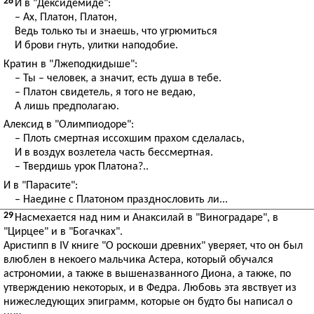
28
И в "Дексидемиде":
– Ах, Платон, Платон,
Ведь только ты и знаешь, что угрюмиться
И брови гнуть, улитки наподобие.
Кратин в "Лжеподкидыше":
– Ты – человек, а значит, есть душа в тебе.
– Платон свидетель, я того не ведаю,
А лишь предполагаю.
Алексид в "Олимпиодоре":
– Плоть смертная иссохшим прахом сделалась,
И в воздух возлетела часть бессмертная.
– Твердишь урок Платона?..
И в "Парасите":
– Наедине с Платоном празднословить ли...
29
Насмехается над ним и Анаксилай в "Виноградаре", в
"Цирцее" и в "Богачках".
Аристипп в IV книге "О роскоши древних" уверяет, что он был
влюблен в некоего мальчика Астера, который обучался
астрономии, а также в вышеназванного Диона, а также, по
утверждению некоторых, и в Федра. Любовь эта явствует из
нижеследующих эпиграмм, которые он будто бы написал о