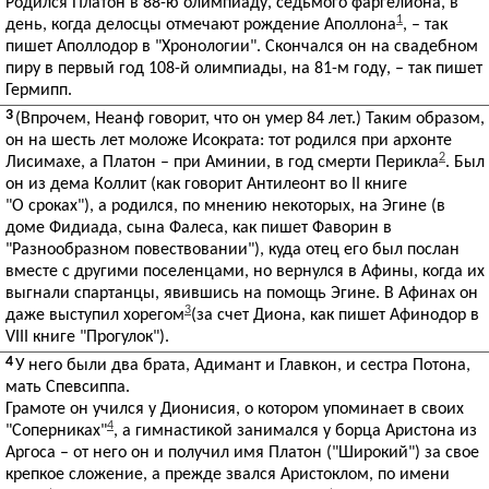
Родился Платон в 88-ю олимпиаду, седьмого фаргелиона, в
1
день, когда делосцы отмечают рождение Аполлона
, – так
пишет Аполлодор в "Хронологии". Скончался он на свадебном
пиру в первый год 108-й олимпиады, на 81-м году, – так пишет
Гермипп.
3
(Впрочем, Неанф говорит, что он умер 84 лет.) Таким образом,
он на шесть лет моложе Исократа: тот родился при архонте
2
Лисимахе, а Платон – при Аминии, в год смерти Перикла
. Был
он из дема Коллит (как говорит Антилеонт во II книге
"О сроках"), а родился, по мнению некоторых, на Эгине (в
доме Фидиада, сына Фалеса, как пишет Фаворин в
"Разнообразном повествовании"), куда отец его был послан
вместе с другими поселенцами, но вернулся в Афины, когда их
выгнали спартанцы, явившись на помощь Эгине. В Афинах он
3
даже выступил хорегом
(за счет Диона, как пишет Афинодор в
VIII книге "Прогулок").
4
У него были два брата, Адимант и Главкон, и сестра Потона,
мать Спевсиппа.
Грамоте он учился у Дионисия, о котором упоминает в своих
4
"Соперниках"
, а гимнастикой занимался у борца Аристона из
Аргоса – от него он и получил имя Платон ("Широкий") за свое
крепкое сложение, а прежде звался Аристоклом, по имени