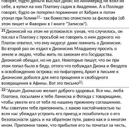
говорят, будто деньги выслал Дион; но Анникерид не взял их
себе, а купил на них Платону садик в Академии. А о Поллиде
говорят, будто он потерпел поражение от Хабрия и потом
19
утонул при Гелике
– так божество отомстило за философа (об
этом пишет и Фаворин в I книге "Записок").
21
Дионисий на этом не успокоился: узнав, что случилось, он
послал к Платону с просьбой не говорить о нем дурного; но
Платон ответил, что ему недосуг даже помнить о Дионисии.
Во второй раз он ездил к Дионисию Младшему просить о
земле и людях, чтобы жить по законам его Государства.
Дионисий обещал, но не дал. Некоторые пишут, что он при
этом попал было в беду, оттого что побуждал Диона и Феодота
к освобождению острова; но пифагореец Архит в письме к
Дионисию добился для него прощения и свободного
20
возвращения в Афины. Вот это письмо
:
22
"
Архит Дионисию
желает доброго здоровья. Все мы, любя
Платона, посылаем к тебе Ламиска и Фотида с товарищами,
чтобы увезти его от тебя по нашему прежнему соглашению.
Мы советуем тебе припомнить, с какою настойчивостью ты
всех нас убеждал устроить его приезд и позаботиться о его
безопасности здесь и на обратном пути, равно как и о многом
ином. Припомни также, что прибытие его ты почитал за честь,