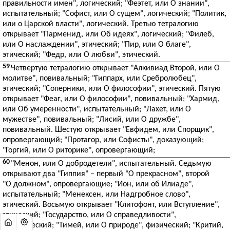
правильности имен", логический; "Феэтет, или О знании",
испытательный; "Софист, или О сущем", логический; "Политик,
или о Царской власти", логический. Третью тетралогию
открывает "Парменид, или Об идеях", логический; "Филеб,
или О наслаждении", этический; "Пир, или О благе",
этический; "Федр, или О любви", этический.
59
Четвертую тетралогию открывает "Алкивиад Второй, или О
молитве", повивальный; "Гиппарх, или Сребролюбец",
этический; "Соперники, или О философии", этический. Пятую
открывает "Феаг, или О философии", повивальный; "Хармид,
или Об умеренности", испытательный; "Лахет, или О
мужестве", повивальный; "Лисий, или О дружбе",
повивальный. Шестую открывает "Евфидем, или Спорщик",
опровергающий; "Протагор, или Софисты", доказующий;
"Горгий, или О риторике", опровергающий;
60
"Менон, или О добродетели", испытательный. Седьмую
открывают два "Гиппия" – первый "О прекрасном", второй
"О должном", опровергающие; "Ион, или об Илиаде",
испытательный; "Менексен, или Надгробное слово",
этический. Восьмую открывает "Клитофонт, или Вступление",
этический; "Государство, или О справедливости",
политический; "Тимей, или О природе", физический; "Критий,