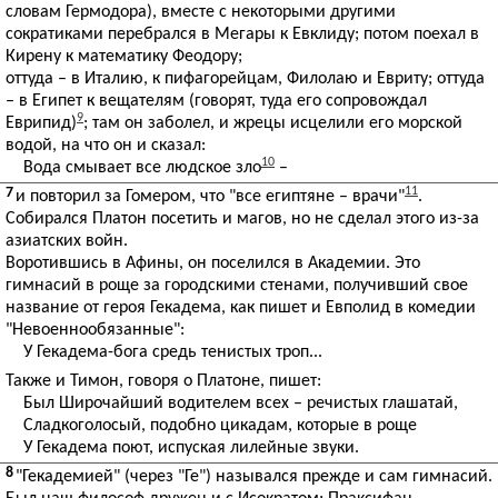
словам Гермодора), вместе с некоторыми другими
сократиками перебрался в Мегары к Евклиду; потом поехал в
Кирену к математику Феодору;
оттуда – в Италию, к пифагорейцам, Филолаю и Евриту; оттуда
– в Египет к вещателям (говорят, туда его сопровождал
9
Еврипид)
; там он заболел, и жрецы исцелили его морской
водой, на что он и сказал:
10
Вода смывает все людское зло
–
7
11
и повторил за Гомером, что "все египтяне – врачи"
.
Собирался Платон посетить и магов, но не сделал этого из-за
азиатских войн.
Воротившись в Афины, он поселился в Академии. Это
гимнасий в роще за городскими стенами, получивший свое
название от героя Гекадема, как пишет и Евполид в комедии
"Невоеннообязанные":
У Гекадема-бога средь тенистых троп...
Также и Тимон, говоря о Платоне, пишет:
Был Широчайший водителем всех – речистых глашатай,
Сладкоголосый, подобно цикадам, которые в роще
У Гекадема поют, испуская лилейные звуки.
8
"Гекадемией" (через "Ге") назывался прежде и сам гимнасий.