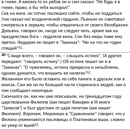
в гневе. А какому-то из рабов он и сам сказал: "Не будь я в
гневе, право, я бы тебя выпорол!"
Сев на коня, он тотчас поспешил сойти, чтобы не поддаться
(так сказал он) всаднической гордыне. Пьяным он советовал
смотреться в зеркало, чтобы отвратиться от своего безобразия.
Допьяна, говорил он, нигде не следует пить, кроме как на
празднествах бога – подателя вина. Сон без меры тоже ему
претил. Недаром он пишет в "Законах": "Ни на что не годен
41
спящий"
.
40
"Слаще всего, – говорил он, – слышать истину". (А другие
передают: "говорить истину".) Об истине пишет он и в
"Законах": "О чужеземец, истина прекрасна и незыблема,
42
однако думается, что внушить ее нелегко"
.
Желанием его было оставить по себе память в друзьях или в
книгах. Сам же он по большей части сторонился людей, как о
том сообщают некоторые.
Скончался он, как мы уже описывали, на тринадцатом году
царствования Филиппа (как пишет Фаворин в III книге
"Записок") и был удостоен от царя почетом (как пишет
Феопомп). Впрочем, Мирониан в "Сравнениях" говорит, что у
Филона упоминаются пословицы о Платоновых вшах, словно
43
он умер от вшей
.