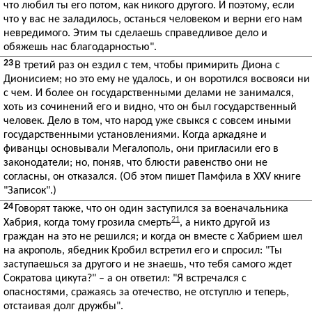
что любил ты его потом, как никого другого. И поэтому, если
что у вас не заладилось, останься человеком и верни его нам
невредимого. Этим ты сделаешь справедливое дело и
обяжешь нас благодарностью".
23
В третий раз он ездил с тем, чтобы примирить Диона с
Дионисием; но это ему не удалось, и он воротился восвояси ни
с чем. И более он государственными делами не занимался,
хоть из сочинений его и видно, что он был государственный
человек. Дело в том, что народ уже свыкся с совсем иными
государственными установлениями. Когда аркадяне и
фиванцы основывали Мегалополь, они пригласили его в
законодатели; но, поняв, что блюсти равенство они не
согласны, он отказался. (Об этом пишет Памфила в XXV книге
"Записок".)
24
Говорят также, что он один заступился за военачальника
21
Хабрия, когда тому грозила смерть
, а никто другой из
граждан на это не решился; и когда он вместе с Хабрием шел
на акрополь, ябедник Кробил встретил его и спросил: "Ты
заступаешься за другого и не знаешь, что тебя самого ждет
Сократова цикута?" – а он ответил: "Я встречался с
опасностями, сражаясь за отечество, не отступлю и теперь,
отстаивая долг дружбы".