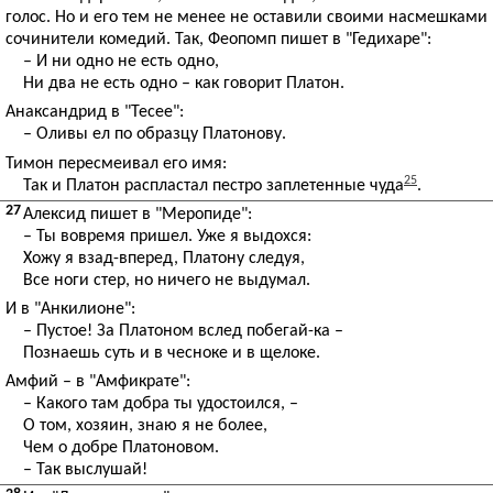
голос. Но и его тем не менее не оставили своими насмешками
сочинители комедий. Так, Феопомп пишет в "Гедихаре":
– И ни одно не есть одно,
Ни два не есть одно – как говорит Платон.
Анаксандрид в "Тесее":
– Оливы ел по образцу Платонову.
Тимон пересмеивал его имя:
25
Так и Платон распластал пестро заплетенные чуда
.
27
Алексид пишет в "Меропиде":
– Ты вовремя пришел. Уже я выдохся:
Хожу я взад-вперед, Платону следуя,
Все ноги стер, но ничего не выдумал.
И в "Анкилионе":
– Пустое! За Платоном вслед побегай-ка –
Познаешь суть и в чесноке и в щелоке.
Амфий – в "Амфикрате":
– Какого там добра ты удостоился, –
О том, хозяин, знаю я не более,
Чем о добре Платоновом.
– Так выслушай!