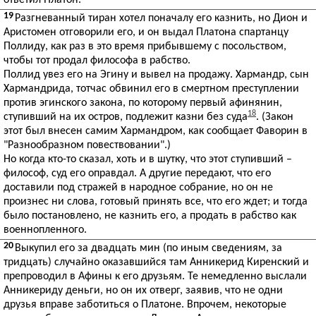
19
Разгневанный тиран хотел поначалу его казнить, но Дион и
Аристомен отговорили его, и он выдал Платона спартанцу
Поллиду, как раз в это время прибывшему с посольством,
чтобы тот продал философа в рабство.
Поллид увез его на Эгину и вывел на продажу. Хармандр, сын
Хармандрида, тотчас обвинил его в смертном преступлении
против эгинского закона, по которому первый афинянин,
18
ступивший на их остров, подлежит казни без суда
. (Закон
этот был внесен самим Хармандром, как сообщает Фаворин в
"Разнообразном повествовании".)
Но когда кто-то сказал, хоть и в шутку, что этот ступивший –
философ, суд его оправдал. А другие передают, что его
доставили под стражей в народное собрание, но он не
произнес ни слова, готовый принять все, что его ждет; и тогда
было постановлено, не казнить его, а продать в рабство как
военнопленного.
20
Выкупил его за двадцать мин (по иным сведениям, за
тридцать) случайно оказавшийся там Анникерид Киренский и
препроводил в Афины к его друзьям. Те немедленно выслали
Анникериду деньги, но он их отверг, заявив, что не одни
друзья вправе заботиться о Платоне. Впрочем, некоторые