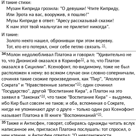
И такие стихи:
Музам Киприда грозила: "О девушки! Чтите Киприду,
Или Эрота на вас, вооружив, я пошлю!"
Музы Киприде в ответ: "Аресу рассказывай сказки!
К нам этот твой мальчуган не прилетит никогда".
И такие:
Золото некто нашел, обронивши при этом веревку.
31
Тот, кто его потерял, смог себе петлю связать
.
34
Молон недолюбливал Платона и говорил: "Удивительно не
32
то, что Дионисий оказался в Коринфе
, а то, что Платон
оказался в Сицилии". Ксенофонт, по-видимому, тоже не был
расположен к нему: во всяком случае они словно соперничали,
сочиняя такие схожие произведения, как "Пир", "Апология
33
Сократа" и "Нравственные записки"
; один сочинил
"Государство", другой "Воспитание Кира", а Платон на это
34
заявил в "Законах"
, что такое "Воспитание Кира" – выдумка,
ибо Кир был совсем не таков; и оба, вспоминая о Сократе,
нигде не упоминают друг о друге – только один раз Ксенофонт
35
называет Платона в III книге "Воспоминаний"
.
35
Также и Антисфен, говорят, собираясь однажды читать вслух
написанное им, пригласил Платона послушать: тот спросил, о
чем чтение, и Антисфен ответил: "О невозможности