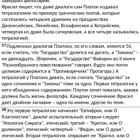
завершил философию.
Фрасил пишет, что даже диалоги сам Платон издавал
тетралогиями по примеру трагических поэтов, которые
состязались четырьмя драмами на празднествах
Дионисийских, Ленейских, Всеафинских и Хитрийских,
четвертая из драм была сатировская, а все четыре назывались
тетралогией.
57
Подлинных диалогов Платона, по его словам, имеется 56,
если считать, что "Государство" делится на десять, а "Законы" –
на двенадцать. (Впрочем, о "Государстве" Фаворин во II книге
"Разнообразного повествования" говорит, будто оно почти
целиком содержится в "Противоречиях" Протагора.) А
тетралогий у Платона девять, если считать "Государство" за
одно сочинение и "Законы" тоже за одно. Первая тетралогия у
него объединена содержанием: Платон хочет показать, какова
должна быть жизнь философа. Каждому сочинению Фрасил
дает двойное заглавие – одно по имени, другое по теме.
58
Эту первую тетралогию начинает "Евтифрон, или О
благочестии", диалог испытательный; вторым следует
"Апология Сократа", этический; третий – "Критон, или О
должном", этический; четвертый – "Федон, или О душе",
этический. Вторая тетралогия: открывает ее "Кратил, или О