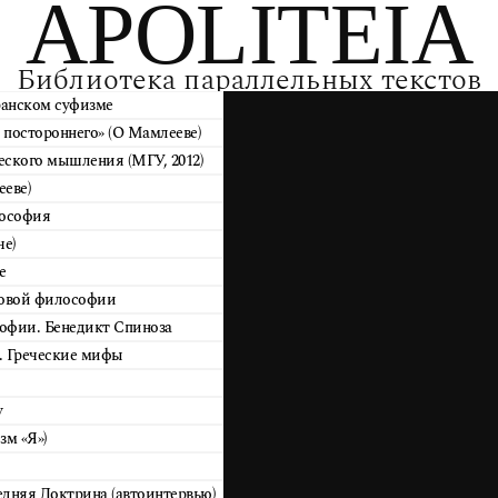
APOLITEIA
Библиотека параллельных текстов
ранском суфизме
постороннего» (О Мамлееве)
ского мышления (МГУ, 2012)
еве)
лософия
че)
е
новой философии
офии. Бенедикт Спиноза
. Греческие мифы
у
зм «Я»)
дняя Доктрина (автоинтервью)