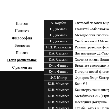
А. Корбен
Световой человек в и
Платон
Г. Джемаль
Глашатай «Абсолютно 
Ницше
Г. Джемаль
Методология гностиче
Философия
Г. Джемаль
Унибрагилья (О Мамле
Теология
И.Д. Рожанский
Ранняя греческая фи
Поэзия
К.А. Свасьян
Два интервью (Д. Фью
К.А. Свасьян
Хроника жизни Ницш
Непараллельное
Куно Фишер
Введение в историю 
Фрагменты
Куно Фишер
История новой филос
Ф.Г. Юнгер
Фридрих Георг Юнгер
Ю.В. Мамлеев
Боль № 2
Ю.В. Мамлеев
Как вверху, так и вниз
Ю.В. Мамлеев
Метафизика «Я» (Утри
Ю.В. Мамлеев
Последняя доктрина
Ю.В. Мамлеев
Судьба Бытия и После