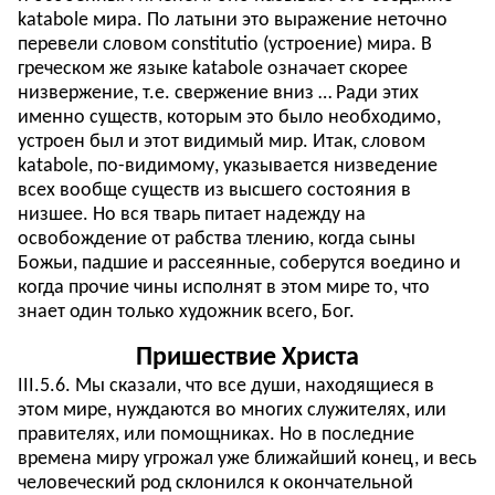
katabole мира. По латыни это выражение неточно
перевели словом constitutio (устроение) мира. В
греческом же языке katabole означает скорее
низвержение, т.е. свержение вниз … Ради этих
именно существ, которым это было необходимо,
устроен был и этот видимый мир. Итак, словом
katabole, по-видимому, указывается низведение
всех вообще существ из высшего состояния в
низшее. Но вся тварь питает надежду на
освобождение от рабства тлению, когда сыны
Божьи, падшие и рассеянные, соберутся воедино и
когда прочие чины исполнят в этом мире то, что
знает один только художник всего, Бог.
Пришествие Христа
III.5.6. Мы сказали, что все души, находящиеся в
этом мире, нуждаются во многих служителях, или
правителях, или помощниках. Но в последние
времена миру угрожал уже ближайший конец, и весь
человеческий род склонился к окончательной