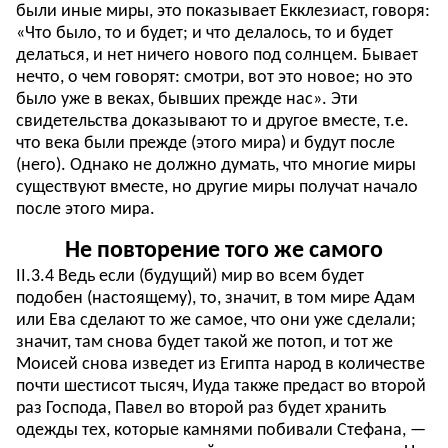
были иные миры, это показывает Екклезиаст, говоря:
«Что было, то и будет; и что делалось, то и будет
делаться, и нет ничего нового под солнцем. Бывает
нечто, о чем говорят: смотри, вот это новое; но это
было уже в веках, бывших прежде нас». Эти
свидетельства доказывают то и другое вместе, т.е.
что века были прежде (этого мира) и будут после
(него). Однако не должно думать, что многие миры
существуют вместе, но другие миры получат начало
после этого мира.
Не повторение того же самого
II.3.4 Ведь если (будущий) мир во всем будет
подобен (настоящему), то, значит, в том мире Адам
или Ева сделают то же самое, что они уже сделали;
значит, там снова будет такой же потоп, и тот же
Моисей снова изведет из Египта народ в количестве
почти шестисот тысяч, Иуда также предаст во второй
раз Господа, Павел во второй раз будет хранить
одежды тех, которые камнями побивали Стефана, —