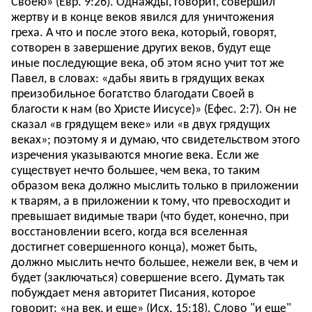
Своею» (Евр. 9:26). Однажды, говорит, совершил
жертву и в конце веков явился для уничтожения
греха. А что и после этого века, который, говорят,
сотворен в завершение других веков, будут еще
иные последующие века, об этом ясно учит тот же
Павел, в словах: «дабы явить в грядущих веках
преизобильное богатство благодати Своей в
благости к нам (во Христе Иисусе)» (Ефес. 2:7). Он не
сказал «в грядущем веке» или «в двух грядущих
веках»; поэтому я и думаю, что свидетельством этого
изречения указываются многие века. Если же
существует нечто большее, чем века, то таким
образом века должно мыслить только в приложении
к тварям, а в приложении к тому, что превосходит и
превышает видимые твари (что будет, конечно, при
восстановлении всего, когда вся вселенная
достигнет совершенного конца), может быть,
должно мыслить нечто большее, нежели век, в чем и
будет (заключаться) совершение всего. Думать так
побуждает меня авторитет Писания, которое
говорит: «на век, и еще» (Исх. 15:18). Слово "и еще"